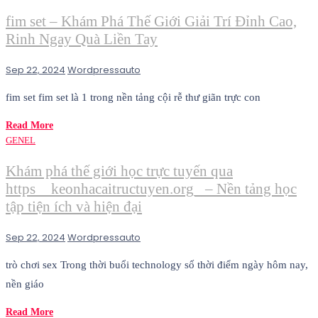
fim set – Khám Phá Thế Giới Giải Trí Đỉnh Cao,
Rinh Ngay Quà Liền Tay
Sep 22, 2024
Wordpressauto
fim set fim set là 1 trong nền tảng cội rễ thư giãn trực con
Read More
GENEL
Khám phá thế giới học trực tuyến qua
https__keonhacaitructuyen.org_ – Nền tảng học
tập tiện ích và hiện đại
Sep 22, 2024
Wordpressauto
trò chơi sex Trong thời buổi technology số thời điểm ngày hôm nay,
nền giáo
Read More