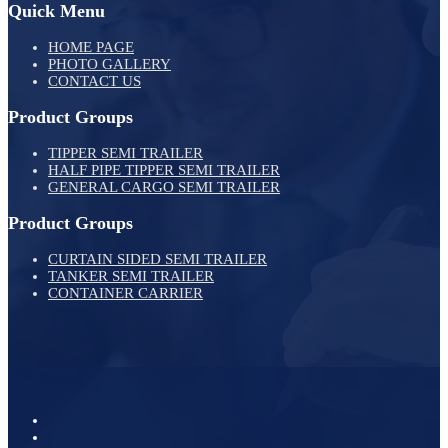
Quick Menu
HOME PAGE
PHOTO GALLERY
CONTACT US
Product Groups
TIPPER SEMI TRAILER
HALF PIPE TIPPER SEMI TRAILER
GENERAL CARGO SEMI TRAILER
Product Groups
CURTAIN SIDED SEMI TRAILER
TANKER SEMI TRAILER
CONTAINER CARRIER