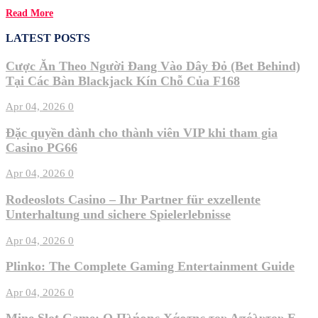
Read More
LATEST POSTS
Cược Ăn Theo Người Đang Vào Dây Đỏ (Bet Behind)
Tại Các Bàn Blackjack Kín Chỗ Của F168
Apr 04, 2026
0
Đặc quyền dành cho thành viên VIP khi tham gia
Casino PG66
Apr 04, 2026
0
Rodeoslots Casino – Ihr Partner für exzellente
Unterhaltung und sichere Spielerlebnisse
Apr 04, 2026
0
Plinko: The Complete Gaming Entertainment Guide
Apr 04, 2026
0