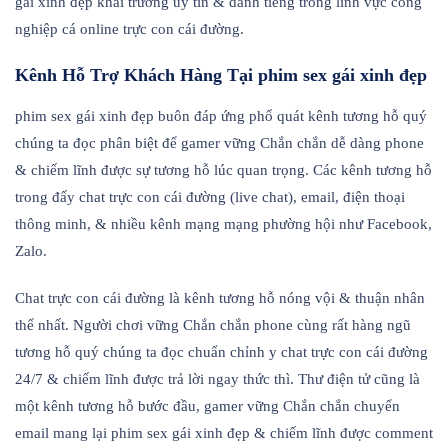
gái xinh đẹp khai trương uy tín & danh tiếng trong lĩnh vực công
nghiệp cá online trực con cái đường.
Kênh Hỗ Trợ Khách Hàng Tại phim sex gái xinh đẹp
phim sex gái xinh đẹp buôn đáp ứng phổ quát kênh tương hỗ quý
chúng ta đọc phân biệt để gamer vững Chắn chắn dễ dàng phone
& chiếm lĩnh được sự tương hỗ lúc quan trọng. Các kênh tương hỗ
trong đấy chat trực con cái đường (live chat), email, điện thoại
thông minh, & nhiều kênh mạng mạng phường hội như Facebook,
Zalo.
Chat trực con cái đường là kênh tương hỗ nóng vội & thuận nhân
thể nhất. Người chơi vững Chắn chắn phone cùng rất hàng ngũ
tương hỗ quý chúng ta đọc chuẩn chỉnh y chat trực con cái đường
24/7 & chiếm lĩnh được trả lời ngay thức thì. Thư điện tử cũng là
một kênh tương hỗ bước đầu, gamer vững Chắn chắn chuyển
email mang lại phim sex gái xinh đẹp & chiếm lĩnh được comment