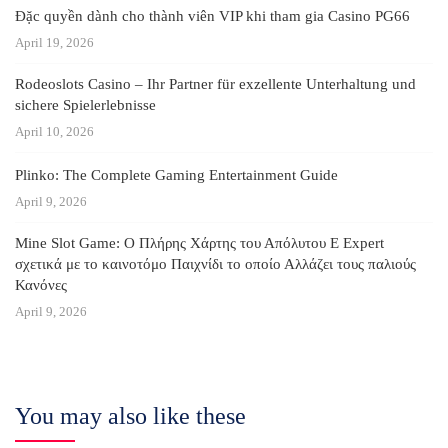
Đặc quyền dành cho thành viên VIP khi tham gia Casino PG66
April 19, 2026
Rodeoslots Casino – Ihr Partner für exzellente Unterhaltung und
sichere Spielerlebnisse
April 10, 2026
Plinko: The Complete Gaming Entertainment Guide
April 9, 2026
Mine Slot Game: Ο Πλήρης Χάρτης του Απόλυτου Ε Expert
σχετικά με το καινοτόμο Παιχνίδι το οποίο Αλλάζει τους παλιούς
Κανόνες
April 9, 2026
You may also like these