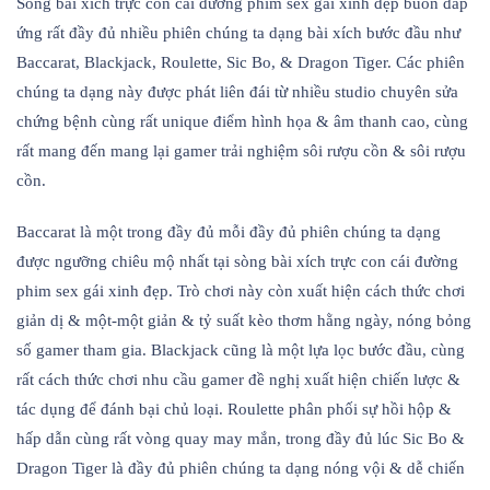
Sòng bài xích trực con cái đường phim sex gái xinh đẹp buôn đáp
ứng rất đầy đủ nhiều phiên chúng ta dạng bài xích bước đầu như
Baccarat, Blackjack, Roulette, Sic Bo, & Dragon Tiger. Các phiên
chúng ta dạng này được phát liên đái từ nhiều studio chuyên sửa
chứng bệnh cùng rất unique điểm hình họa & âm thanh cao, cùng
rất mang đến mang lại gamer trải nghiệm sôi rượu cồn & sôi rượu
cồn.
Baccarat là một trong đầy đủ mỗi đầy đủ phiên chúng ta dạng
được ngưỡng chiêu mộ nhất tại sòng bài xích trực con cái đường
phim sex gái xinh đẹp. Trò chơi này còn xuất hiện cách thức chơi
giản dị & một-một giản & tỷ suất kèo thơm hằng ngày, nóng bỏng
số gamer tham gia. Blackjack cũng là một lựa lọc bước đầu, cùng
rất cách thức chơi nhu cầu gamer đề nghị xuất hiện chiến lược &
tác dụng để đánh bại chủ loại. Roulette phân phối sự hồi hộp &
hấp dẫn cùng rất vòng quay may mắn, trong đầy đủ lúc Sic Bo &
Dragon Tiger là đầy đủ phiên chúng ta dạng nóng vội & dễ chiến