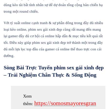
dùng kèo tài bất tỉnh nhân sự để dự đoán tổng cộng bàn chiến hạ
trong một round chiến.
Với tỷ suất online cạnh tranh & sự phần đông trong đầy đủ nhiều
loại kèo online, phim sex gái xinh đẹp cùng rất mang đến mang
lại gamer đầy đủ cơ hội cá online hấp dẫn & mục tiêu kết quả rất
tốt. Điều này giúp phim sex gái xinh đẹp trở thành một trong đầy
đủ mỗi lựa lọc top đầu của gamer cá online thể thao trực con cái
đường.
Sòng Bài Trực Tuyến phim sex gái xinh đẹp
– Trải Nghiệm Chân Thực & Sống Động
Xem
https://somosmayoresgran
thêm: