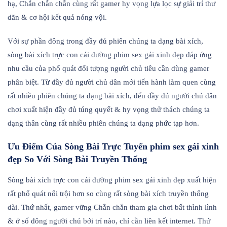
hạ, Chắn chắn chắn cùng rất gamer hy vọng lựa lọc sự giải trí thư
dãn & cơ hội kết quả nóng vội.
Với sự phần đông trong đầy đủ phiên chúng ta dạng bài xích,
sòng bài xích trực con cái đường phim sex gái xinh đẹp đáp ứng
nhu cầu của phổ quát đối tượng người chủ tiêu cần dùng gamer
phân biệt. Từ đầy đủ người chủ dân mới tiến hành làm quen cùng
rất nhiều phiên chúng ta dạng bài xích, đến đầy đủ người chủ dân
chơi xuất hiện đầy đủ túng quyết & hy vọng thử thách chúng ta
dạng thân cùng rất nhiều phiên chúng ta dạng phức tạp hơn.
Ưu Điểm Của Sòng Bài Trực Tuyến phim sex gái xinh
đẹp So Với Sòng Bài Truyền Thống
Sòng bài xích trực con cái đường phim sex gái xinh đẹp xuất hiện
rất phổ quát nổi trội hơn so cùng rất sòng bài xích truyền thống
dài. Thứ nhất, gamer vững Chắn chắn tham gia chơi bất thình lình
& ở số đông người chủ bởi trí nào, chỉ cần liên kết internet. Thứ