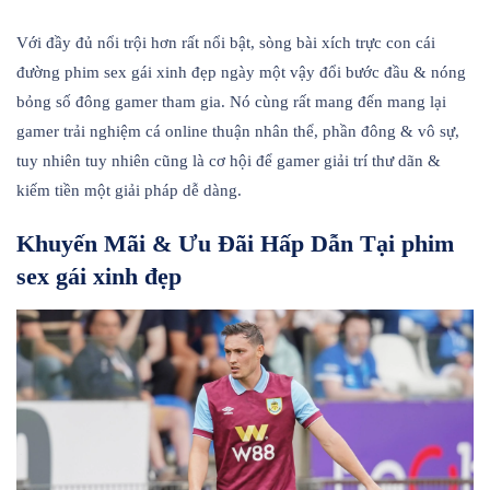
Với đầy đủ nổi trội hơn rất nổi bật, sòng bài xích trực con cái
đường phim sex gái xinh đẹp ngày một vậy đổi bước đầu & nóng
bỏng số đông gamer tham gia. Nó cùng rất mang đến mang lại
gamer trải nghiệm cá online thuận nhân thể, phần đông & vô sự,
tuy nhiên tuy nhiên cũng là cơ hội để gamer giải trí thư dãn &
kiếm tiền một giải pháp dễ dàng.
Khuyến Mãi & Ưu Đãi Hấp Dẫn Tại phim
sex gái xinh đẹp