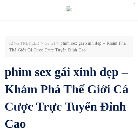
Skip
londonslot link alternatif
login congtogel
link slot online
slot deposit pulsa
slot wdyuk
congtogel
link slot gacor
link slot gacor
slot bet 200
link slot gacor
togel online
congtogel
bandar togel
congtogel
wdyuk
congtogel
congtogel
togel online
togel online
situs slot toto
situs slot gacor
slot online
slot777
situs gacor resmi
situs slot gacor
slot gacor
hartacuan
slot gacor
slot gacor
slot gacor
hartacuan
slot gacor
slot gacor
slot dana
slot gacor
slot gacor
slot gacor
link slot
slot gacor
situs togel
hartacuan
slot gacor
slot gacor
slot gacor
slot gacor
situs toto
situs toto
slot gacor
playaja
situs slot
slot
slot
slot
slot
to
content
KİNG TREYLER
>
Genel
>
phim sex gái xinh đẹp – Khám Phá
Thế Giới Cá Cược Trực Tuyến Đỉnh Cao
phim sex gái xinh đẹp –
Khám Phá Thế Giới Cá
Cược Trực Tuyến Đỉnh
Cao