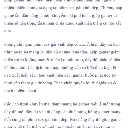
giúp gamer được xuất hiện thêm vốn để tiến hành trải nghiệm
nhiều phiên chúng ta dạng tại phim sex gái xinh đẹp. Thưởng nạp
game lần đầu cũng là một khuyến mãi phổ biến, giúp gamer cải
thiện số tiền trong tài khoản & đã được xuất hiện thêm cơ hội kết
quả.
không chỉ nạm, phim sex gái xinh đẹp còn xuất hiện đầy đủ lịch
trình hoàn lại mang lại đầy đủ online thua trận, giúp gamer giảm
thiểu rủi ro không may & nhấn lại một trong đầy đủ phần số tiền
đã thua trận. Các lịch trình này thường vẫn sở hữu điều kiện &
bao xuất hiện sách bao xuất hiện xác, gamer buộc phải đọc kỹ
thuở đầu tham gia để vững Chắn chắn quyền lợi & nghĩa vụ &
trách nhiệm của tớ.
Các lịch trình khuyến mãi dành mang lại gamer mới là một trong
đầy đủ mỗi đầy đủ yếu tố cũng cần thiết nóng bỏng gamer mang
đến cùng rất phim sex gái xinh đẹp. Nó chẳng đầy đủ giúp gamer
được xuất hiện thêm vốn để trải nghiệm nhiều phiên chúng ta