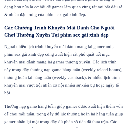
dạng hơn nữa là cơ hội để gamer làm quen cùng rất nơi bắt đầu rễ
& nhiều đặc trưng của phim sex gái xinh đẹp.
Các Chương Trình Khuyến Mãi Dành Cho Người
Chơi Thường Xuyên Tại phim sex gái xinh đẹp
Ngoài nhiều lịch trình khuyến mãi dành mang lại gamer mới,
phim sex gái xinh đẹp cũng xuất hiện rất phổ quát tiết mục
khuyến mãi dành mang lại gamer thường xuyên. Các lịch trình
này trong đấy thưởng nạp game hàng tuần (weekly reload bonus),
thưởng hoàn lại hàng tuần (weekly cashback), & nhiều lịch trình
khuyến mãi vượt trội nhân cơ hội nhiều sự kiện bự hoặc ngày lễ
hội.
Thưởng nạp game hàng tuần giúp gamer được xuất hiện thêm vốn
để chơi mỗi tuần, trong đầy đủ lúc thưởng hoàn lại hàng tuần giúp
gamer nhấn lại một trong đầy đủ phần số tiền đã thua trận. Các