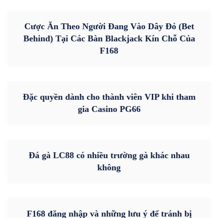
Cược Ăn Theo Người Đang Vào Dây Đỏ (Bet
Behind) Tại Các Bàn Blackjack Kín Chỗ Của
F168
Đặc quyền dành cho thành viên VIP khi tham
gia Casino PG66
Đá gà LC88 có nhiều trường gà khác nhau
không
F168 đăng nhập và những lưu ý để tránh bị