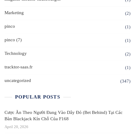
Marketing
(2)
pinco
(1)
pinco (7)
(1)
Technology
(2)
tracktor-saas.fr
(1)
uncategorized
(347)
POPULAR POSTS
Cược Ăn Theo Người Đang Vào Dây Đỏ (Bet Behind) Tại Các
Bàn Blackjack Kín Chỗ Của F168
April 20, 2026