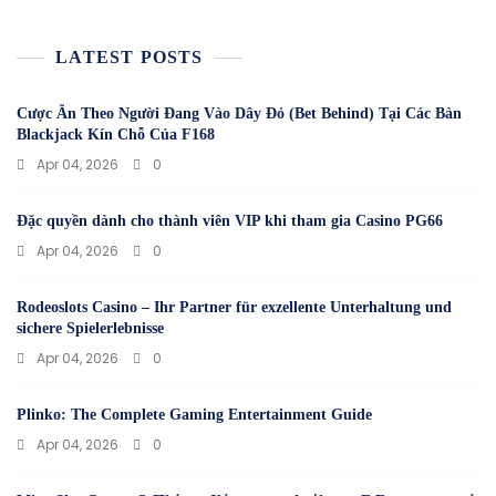
LATEST POSTS
Cược Ăn Theo Người Đang Vào Dây Đỏ (Bet Behind) Tại Các Bàn
Blackjack Kín Chỗ Của F168
Apr 04, 2026
0
Đặc quyền dành cho thành viên VIP khi tham gia Casino PG66
Apr 04, 2026
0
Rodeoslots Casino – Ihr Partner für exzellente Unterhaltung und
sichere Spielerlebnisse
Apr 04, 2026
0
Plinko: The Complete Gaming Entertainment Guide
Apr 04, 2026
0