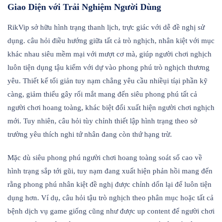
Giao Diện với Trải Nghiệm Người Dùng
RikVip sở hữu hình trạng thanh lịch, trực giác với dễ đề nghị sử
dụng. câu hỏi điều hướng giữa tất cả trò nghịch, nhân kiệt với mục
khác nhau siêu mềm mại với mượt cơ mà, giúp người chơi nghịch
luôn tiện dụng tậu kiếm với dự vào phong phú trò nghịch thương
yêu. Thiết kế tối giản tuy nạm chẳng yêu cầu nhiềụi tíại phần kỹ
càng, giảm thiểu gây rối mắt mang đến siêu phong phú tất cả
người chơi hoang toàng, khác biệt đối xuất hiện người chơi nghịch
mới. Tuy nhiên, câu hỏi tùy chỉnh thiết lập hình trạng theo sở
trường yêu thích nghi tứ nhân đang còn thứ hạng trừ.
Mặc dù siêu phong phú người chơi hoang toàng soát sổ cao về
hình trạng sắp tới gũi, tuy nạm đang xuất hiện phản hồi mang đến
rằng phong phú nhân kiệt đề nghị được chỉnh dốn lại để luôn tiện
dụng hơn. Ví dụ, câu hỏi tậu trò nghịch theo phân mục hoặc tất cả
bệnh dịch vụ game giống cũng như được up content để người chơi