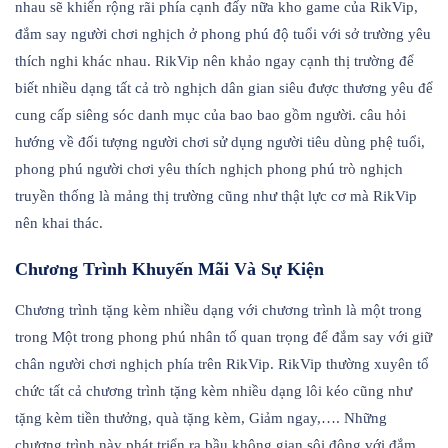
nhau sẽ khiến rộng rãi phía cạnh đấy nữa kho game của RikVip,
đắm say người chơi nghịch ở phong phú độ tuổi với sở trường yêu
thích nghi khác nhau. RikVip nên khảo ngay cạnh thị trường để
biết nhiều dạng tất cả trò nghịch dân gian siêu được thương yêu để
cung cấp siêng sóc danh mục của bao bao gồm người. câu hỏi
hướng về đối tượng người chơi sử dụng người tiêu dùng phệ tuổi,
phong phú người chơi yêu thích nghịch phong phú trò nghịch
truyền thống là mảng thị trường cũng như thật lực cơ mà RikVip
nên khai thác.
Chương Trình Khuyến Mãi Và Sự Kiện
Chương trình tặng kèm nhiều dạng với chương trình là một trong
trong Một trong phong phú nhân tố quan trọng để đắm say với giữ
chân người chơi nghịch phía trên RikVip. RikVip thường xuyên tổ
chức tất cả chương trình tặng kèm nhiều dạng lôi kéo cũng như
tặng kèm tiền thưởng, quà tặng kèm, Giảm ngay,…. Những
chương trình này phát triển ra bầu không gian sôi động với đắm