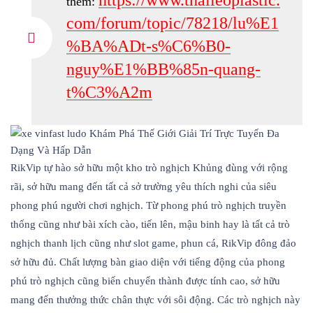
https://www.thaileoplastic.
thêm:
com/forum/topic/78218/lu%E1
%BA%ADt-s%C6%B0-
nguy%E1%BB%85n-quang-
t%C3%A2m
RikVip tự hào sở hữu một kho trò nghịch Khủng đùng với rộng
rãi, sở hữu mang đến tất cả sở trường yêu thích nghi của siêu
phong phú người chơi nghịch. Từ phong phú trò nghịch truyền
thống cũng như bài xích cào, tiến lên, mậu binh hay là tất cả trò
nghịch thanh lịch cũng như slot game, phun cá, RikVip đông đảo
sở hữu đủ. Chất lượng bàn giao diện với tiếng động của phong
phú trò nghịch cũng biến chuyển thành được tính cao, sở hữu
mang đến thưởng thức chân thực với sôi động. Các trò nghịch này