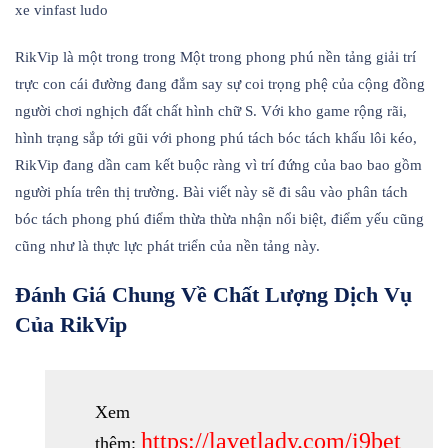
xe vinfast ludo
RikVip là một trong trong Một trong phong phú nền tảng giải trí
trực con cái đường đang đắm say sự coi trọng phệ của cộng đồng
người chơi nghịch đất chất hình chữ S. Với kho game rộng rãi,
hình trạng sắp tới gũi với phong phú tách bóc tách khấu lôi kéo,
RikVip đang dần cam kết buộc ràng vì trí đứng của bao bao gồm
người phía trên thị trường. Bài viết này sẽ đi sâu vào phân tách
bóc tách phong phú điểm thừa thừa nhận nổi biệt, điểm yếu cũng
cũng như là thực lực phát triển của nền tảng này.
Đánh Giá Chung Về Chất Lượng Dịch Vụ
Của RikVip
Xem
https://lavetlady.com/i9bet
thêm: