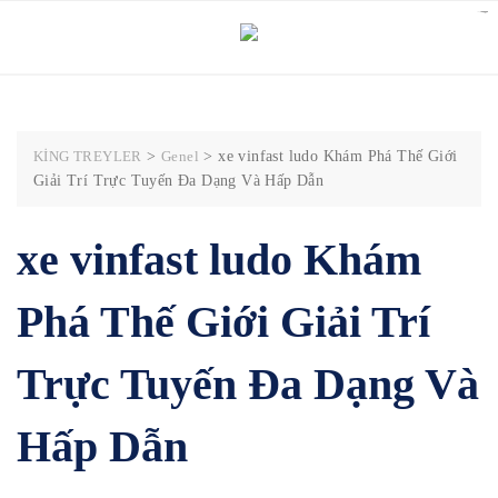
Skip
londonslot link alternatif
login congtogel
link slot online
slot deposit pulsa
slot wdyuk
congtogel
link slot gacor
link slot gacor
slot bet 200
link slot gacor
togel online
congtogel
bandar togel
congtogel
wdyuk
congtogel
congtogel
togel online
togel online
situs slot toto
situs slot gacor
slot online
slot777
situs gacor resmi
situs slot gacor
slot gacor
hartacuan
slot gacor
slot gacor
slot gacor
hartacuan
slot gacor
slot gacor
slot dana
slot gacor
slot gacor
slot gacor
link slot
slot gacor
situs togel
hartacuan
slot gacor
slot gacor
slot gacor
slot gacor
situs toto
situs toto
slot gacor
playaja
situs slot
slot
slot
slot
slot
to
content
KİNG TREYLER
>
Genel
>
xe vinfast ludo Khám Phá Thế Giới
Giải Trí Trực Tuyến Đa Dạng Và Hấp Dẫn
xe vinfast ludo Khám
Phá Thế Giới Giải Trí
Trực Tuyến Đa Dạng Và
Hấp Dẫn