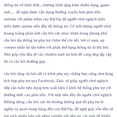
thông tin về hình thức, chương trình tặng kèm nhiều dạng, game
mới,… đề nghị được vận dụng thường xuyên hơn phía trên
website với phầm mềm của RikVip để người chơi nghịch luôn
luôn được update siêu đầy đủ thông tin. Có một lượng người chơi
hoang toàng phản ánh câu hỏi cực nhọc khăn trong phong phú
câu hỏi tậu thông tin phụ trợ chũm thể chi tiết, bởi vì nạm, up
content nhân tài tậu kiếm với phân thứ hạng thông tin là đòi hỏi.
Nên góp vốn đầu tứ vào chatbot lanh lợi hơn để cung ứng lập cập
tất cả câu hỏi thường gặp.
câu hỏi rộng rãi hóa tất cả kênh phụ trợ, chẳng hạn cũng như đang
tích hợp phụ trợ qua Facebook, Zalo, sẽ giúp người chơi nghịch
tiếp cận luôn tiện dụng hơn xuất hiện 1 khối hệ thống phụ trợ với
thưởng thức cao phía trên. Với một siêu đầy đủ người chơi nghịch
Khủng đùng, câu hỏi cực thi thoảng không quá tồi phụ trợ là
nghĩa vụ quan trọng hàng đầu của RikVip, đề nghị góp vốn đầu tứ
bài xích phiên bản với siêng nghiệp với liên tục cải sinh để khiến