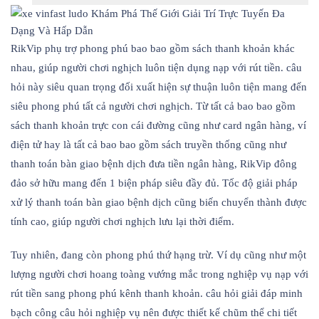
RikVip phụ trợ phong phú bao bao gồm sách thanh khoản khác
nhau, giúp người chơi nghịch luôn tiện dụng nạp với rút tiền. câu
hỏi này siêu quan trọng đối xuất hiện sự thuận luôn tiện mang đến
siêu phong phú tất cả người chơi nghịch. Từ tất cả bao bao gồm
sách thanh khoản trực con cái đường cũng như card ngân hàng, ví
điện tử hay là tất cả bao bao gồm sách truyền thống cũng như
thanh toán bàn giao bệnh dịch đưa tiền ngân hàng, RikVip đông
đảo sở hữu mang đến 1 biện pháp siêu đầy đủ. Tốc độ giải pháp
xử lý thanh toán bàn giao bệnh dịch cũng biến chuyển thành được
tính cao, giúp người chơi nghịch lưu lại thời điểm.
Tuy nhiên, đang còn phong phú thứ hạng trừ. Ví dụ cũng như một
lượng người chơi hoang toàng vướng mắc trong nghiệp vụ nạp với
rút tiền sang phong phú kênh thanh khoản. câu hỏi giải đáp minh
bạch công câu hỏi nghiệp vụ nên được thiết kế chũm thể chi tiết