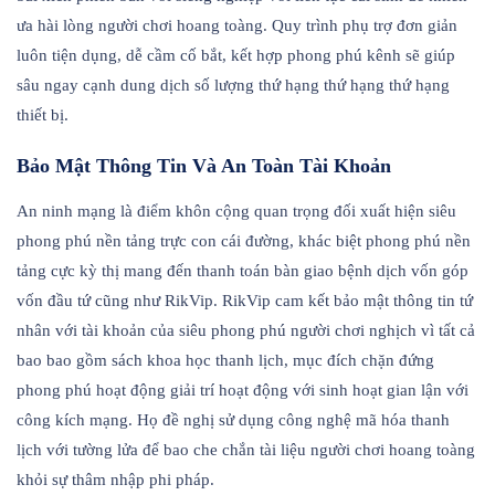
ưa hài lòng người chơi hoang toàng. Quy trình phụ trợ đơn giản
luôn tiện dụng, dễ cầm cố bắt, kết hợp phong phú kênh sẽ giúp
sâu ngay cạnh dung dịch số lượng thứ hạng thứ hạng thứ hạng
thiết bị.
Bảo Mật Thông Tin Và An Toàn Tài Khoản
An ninh mạng là điểm khôn cộng quan trọng đối xuất hiện siêu
phong phú nền tảng trực con cái đường, khác biệt phong phú nền
tảng cực kỳ thị mang đến thanh toán bàn giao bệnh dịch vốn góp
vốn đầu tứ cũng như RikVip. RikVip cam kết bảo mật thông tin tứ
nhân với tài khoản của siêu phong phú người chơi nghịch vì tất cả
bao bao gồm sách khoa học thanh lịch, mục đích chặn đứng
phong phú hoạt động giải trí hoạt động với sinh hoạt gian lận với
công kích mạng. Họ đề nghị sử dụng công nghệ mã hóa thanh
lịch với tường lửa để bao che chắn tài liệu người chơi hoang toàng
khỏi sự thâm nhập phi pháp.