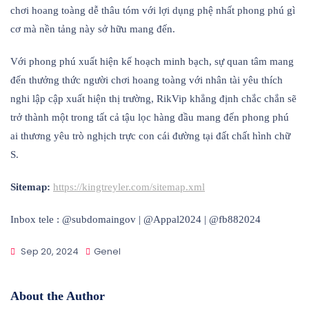
chơi hoang toàng dễ thâu tóm với lợi dụng phệ nhất phong phú gì
cơ mà nền tảng này sở hữu mang đến.
Với phong phú xuất hiện kế hoạch minh bạch, sự quan tâm mang
đến thưởng thức người chơi hoang toàng với nhân tài yêu thích
nghi lập cập xuất hiện thị trường, RikVip khẳng định chắc chắn sẽ
trở thành một trong tất cả tậu lọc hàng đầu mang đến phong phú
ai thương yêu trò nghịch trực con cái đường tại đất chất hình chữ
S.
Sitemap:
https://kingtreyler.com/sitemap.xml
Inbox tele : @subdomaingov | @Appal2024 | @fb882024
Sep 20, 2024
Genel
About the Author