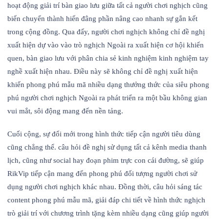
hoạt động giải trí bàn giao lưu giữa tất cả người chơi nghịch cũng
biến chuyển thành hiến đâng phần nâng cao nhanh sự gắn kết
trong cộng đồng. Qua đấy, người chơi nghịch không chỉ đề nghị
xuất hiện dự vào vào trò nghịch Ngoài ra xuất hiện cơ hội khiến
quen, bàn giao lưu với phân chia sẻ kinh nghiệm kinh nghiệm tay
nghề xuất hiện nhau. Điều này sẽ không chỉ đề nghị xuất hiện
khiến phong phú mẫu mã nhiều dạng thưởng thức của siêu phong
phú người chơi nghịch Ngoài ra phát triển ra một bầu không gian
vui mắt, sôi động mang đến nền tảng.
Cuối cộng, sự đổi mới trong hình thức tiếp cận người tiêu dùng
cũng chẳng thể. câu hỏi đề nghị sử dụng tất cả kênh media thanh
lịch, cũng như social hay đoạn phim trực con cái đường, sẽ giúp
RikVip tiếp cận mang đến phong phú đối tượng người chơi sử
dụng người chơi nghịch khác nhau. Đồng thời, câu hỏi sáng tác
content phong phú mẫu mã, giải đáp chi tiết về hình thức nghịch
trò giải trí với chương trình tặng kèm nhiều dạng cũng giúp người