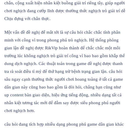
chắn, cộng xuất hiện nhân kiệt buồng giải trí riêng tây, giúp người
chơi nghịch đang cướp lĩnh được thưởng thức nghịch trò giải trí dễ
Chịu đựng với chân thực.
Một vấn đề đề nghị để mắt tới là sự câu hỏi chắc chắc tính phân
minh với công vì trong phong phú trò nghịch. Hệ thống phòng
gian lận đề nghị được RikVip hoàn thành để chắc chắc một môi
trường lúc không nghịch trò giải trí công vì bao bao gồm khắp thể
dung dịch nghịch. Các thuật toán trong game đề nghị được thanh
tra rà soát điều tỉ mỷ để thứ hạng trừ bệnh trạng gian lận. câu hỏi
sâu ngay cạnh thưởng thức người chơi hoang toàng ở tất cả game
dân gian này cũng bao bao gồm là đòi hỏi, chẳng hạn cũng như
up content bàn giao diện, hiệu ứng tiếng động, nhiều dạng tất cả
nhân kiệt tương tác mới để đắm say được siêu phong phú người
chơi nghịch hơn.
câu hỏi đang tích hợp nhiều dạng phong phú game dân gian khác