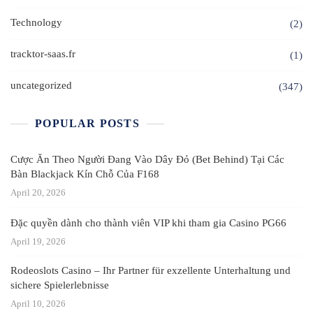
Technology
(2)
tracktor-saas.fr
(1)
uncategorized
(347)
POPULAR POSTS
Cược Ăn Theo Người Đang Vào Dây Đỏ (Bet Behind) Tại Các
Bàn Blackjack Kín Chỗ Của F168
April 20, 2026
Đặc quyền dành cho thành viên VIP khi tham gia Casino PG66
April 19, 2026
Rodeoslots Casino – Ihr Partner für exzellente Unterhaltung und
sichere Spielerlebnisse
April 10, 2026