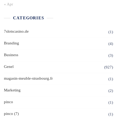
« Apr
CATEGORIES
7slotscasino.de
(1)
Branding
(4)
Business
(3)
Genel
(927)
magasin-meuble-strasbourg.fr
(1)
Marketing
(2)
pinco
(1)
pinco (7)
(1)