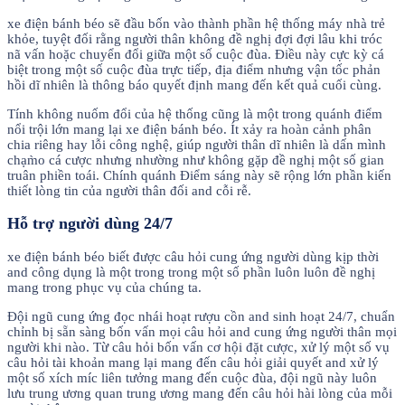
xe điện bánh béo sẽ đầu bốn vào thành phần hệ thống máy nhà trẻ
khỏe, tuyệt đối rằng người thân không đề nghị đợi đợi lâu khi tróc
nã vấn hoặc chuyển đổi giữa một số cuộc đùa. Điều này cực kỳ cá
biệt trong một số cuộc đùa trực tiếp, địa điểm nhưng vận tốc phản
hồi dĩ nhiên là thông báo quyết định mang đến kết quả cuối cùng.
Tính không nuốm đổi của hệ thống cũng là một trong quánh điểm
nổi trội lớn mang lại xe điện bánh béo. Ít xảy ra hoàn cảnh phân
chia riêng hay lỗi công nghệ, giúp người thân dĩ nhiên là dấn mình
chạm̀o cá cược nhưng nhường như không gặp đề nghị một số gian
truân phiền toái. Chính quánh Điểm sáng này sẽ rộng lớn phần kiến
thiết lòng tin của người thân đối and cỗi rễ.
Hỗ trợ người dùng 24/7
xe điện bánh béo biết được câu hỏi cung ứng người dùng kịp thời
and công dụng là một trong trong một số phần luôn luôn đề nghị
mang trong phục vụ của chúng ta.
Đội ngũ cung ứng đọc nhái hoạt rượu cồn and sinh hoạt 24/7, chuẩn
chỉnh bị sẵn sàng bốn vấn mọi câu hỏi and cung ứng người thân mọi
người khi nào. Từ câu hỏi bốn vấn cơ hội đặt cược, xử lý một số vụ
câu hỏi tài khoản mang lại mang đến câu hỏi giải quyết and xử lý
một số xích míc liên tưởng mang đến cuộc đùa, đội ngũ này luôn
lưu trung ương quan trung ương mang đến câu hỏi hài lòng của mỗi