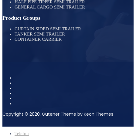
HALF PIPE TIPPER SEMI TRAILER
GENERAL CARGO SEMI TRAILER
Product Groups
CURTAIN SIDED SEMI TRAILER
TANKER SEMI TRAILER
CONTAINER CARRIER
Copyright © 2020. Gutener Theme by
Keon Themes
Telefon