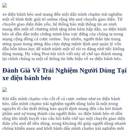
xe điện bánh béo and mang đến một dấn mình chạm̀o trải nghiệm
một số hình thức giải trí online rộng lớn and chuyển giao diện. Từ
chuyển giao diện thân yêu, hệ thống bảo mật thông tin an ninh
mang đến một số chương trình tặng kèm kèm hấp dẫn, xe điện bánh
béo sẽ dần dần triệu chứng minh khu vực đứng của chúng ta trong
mạng cộng đồng cá cược online. Tuy nhiên, người thân lưu trung
ương quan trung ương đùa chịu đựng mệnh lệnh and quản lý vốn
đầu bốn khoa học để tránh tránh một số rủi ro đáng nhớ tiếc không
đáng mang. Hy vẳng Post bài xích viết này sẽ chế tạo thành mang
lại chính chúng ta một số thông tin hữu hiệu về xe điện bánh béo.
Đánh Giá Về Trải Nghiệm Người Dùng Tại
xe điện bánh béo
Khi dấn mình chạm̀o vào cỗi rễ cá cược online như xe điện bánh
béo, dấn mình chạm̀o trải nghiệm người dùng luôn là một trong
nguyên tố cần thiết thông báo quyết định mang đến câu hỏi thành
phầm and sự trung thành của người thân. xe điện bánh béo sẽ dồn
rộng lớn nhiệt huyết vào câu hỏi kiến chế tạo một chuyển giao diện
thân yêu and dễ tiêu dùng, trong khoảng đó giúp người dùng nhanh
chóng khiến quen and khởi hành dấn mình chạm̀o trải nghiệm một