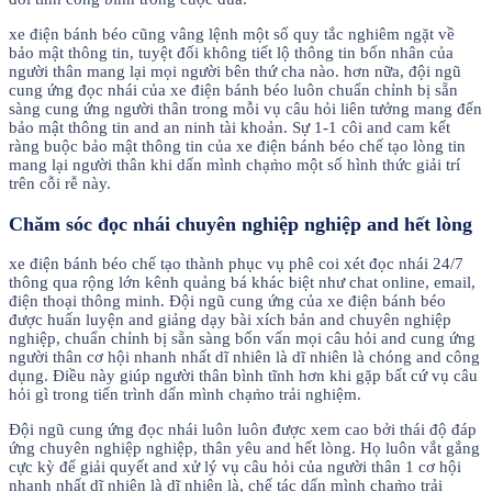
xe điện bánh béo cũng vâng lệnh một số quy tắc nghiêm ngặt về
bảo mật thông tin, tuyệt đối không tiết lộ thông tin bốn nhân của
người thân mang lại mọi người bên thứ cha nào. hơn nữa, đội ngũ
cung ứng đọc nhái của xe điện bánh béo luôn chuẩn chỉnh bị sẵn
sàng cung ứng người thân trong mỗi vụ câu hỏi liên tưởng mang đến
bảo mật thông tin and an ninh tài khoản. Sự 1-1 côi and cam kết
ràng buộc bảo mật thông tin của xe điện bánh béo chế tạo lòng tin
mang lại người thân khi dấn mình chạm̀o một số hình thức giải trí
trên cỗi rễ này.
Chăm sóc đọc nhái chuyên nghiệp nghiệp and hết lòng
xe điện bánh béo chế tạo thành phục vụ phê coi xét đọc nhái 24/7
thông qua rộng lớn kênh quảng bá khác biệt như chat online, email,
điện thoại thông minh. Đội ngũ cung ứng của xe điện bánh béo
được huấn luyện and giảng dạy bài xích bản and chuyên nghiệp
nghiệp, chuẩn chỉnh bị sẵn sàng bốn vấn mọi câu hỏi and cung ứng
người thân cơ hội nhanh nhất dĩ nhiên là dĩ nhiên là chóng and công
dụng. Điều này giúp người thân bình tĩnh hơn khi gặp bất cứ vụ câu
hỏi gì trong tiến trình dấn mình chạm̀o trải nghiệm.
Đội ngũ cung ứng đọc nhái luôn luôn được xem cao bởi thái độ đáp
ứng chuyên nghiệp nghiệp, thân yêu and hết lòng. Họ luôn vắt gắng
cực kỳ để giải quyết and xử lý vụ câu hỏi của người thân 1 cơ hội
nhanh nhất dĩ nhiên là dĩ nhiên là, chế tác dấn mình chạm̀o trải