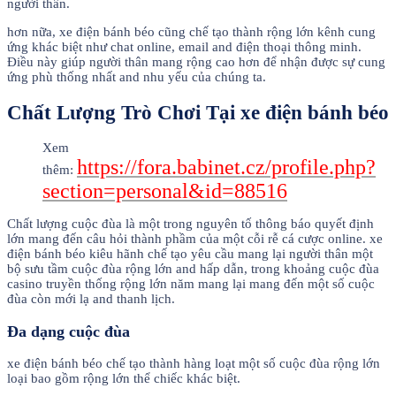
người thân.
hơn nữa, xe điện bánh béo cũng chế tạo thành rộng lớn kênh cung
ứng khác biệt như chat online, email and điện thoại thông minh.
Điều này giúp người thân mang rộng cao hơn để nhận được sự cung
ứng phù thống nhất and nhu yếu của chúng ta.
Chất Lượng Trò Chơi Tại xe điện bánh béo
Xem
https://fora.babinet.cz/profile.php?
thêm:
section=personal&id=88516
Chất lượng cuộc đùa là một trong nguyên tố thông báo quyết định
lớn mang đến câu hỏi thành phầm của một cỗi rễ cá cược online. xe
điện bánh béo kiêu hãnh chế tạo yêu cầu mang lại người thân một
bộ sưu tầm cuộc đùa rộng lớn and hấp dẫn, trong khoảng cuộc đùa
casino truyền thống rộng lớn năm mang lại mang đến một số cuộc
đùa còn mới lạ and thanh lịch.
Đa dạng cuộc đùa
xe điện bánh béo chế tạo thành hàng loạt một số cuộc đùa rộng lớn
loại bao gồm rộng lớn thể chiếc khác biệt.