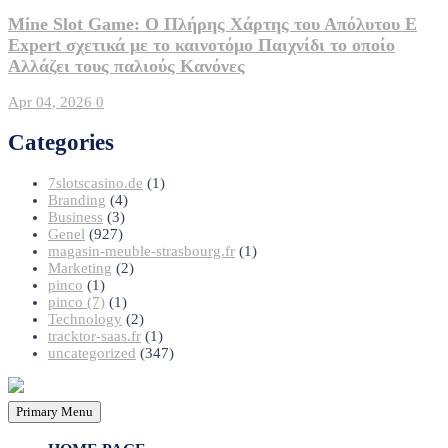
Mine Slot Game: Ο Πλήρης Χάρτης του Απόλυτου Ε
Expert σχετικά με το καινοτόμο Παιχνίδι το οποίο
Αλλάζει τους παλιούς Κανόνες
Apr 04, 2026
0
Categories
7slotscasino.de
(1)
Branding
(4)
Business
(3)
Genel
(927)
magasin-meuble-strasbourg.fr
(1)
Marketing
(2)
pinco
(1)
pinco (7)
(1)
Technology
(2)
tracktor-saas.fr
(1)
uncategorized
(347)
Primary Menu