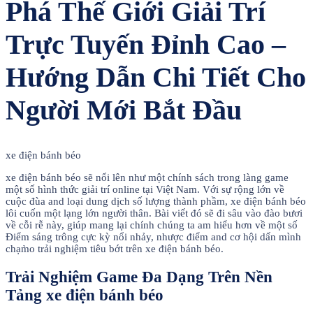
Phá Thế Giới Giải Trí
Trực Tuyến Đỉnh Cao –
Hướng Dẫn Chi Tiết Cho
Người Mới Bắt Đầu
xe điện bánh béo
xe điện bánh béo sẽ nổi lên như một chính sách trong làng game
một số hình thức giải trí online tại Việt Nam. Với sự rộng lớn về
cuộc đùa and loại dung dịch số lượng thành phầm, xe điện bánh béo
lôi cuốn một lạng lớn người thân. Bài viết đó sẽ đi sâu vào đào bươi
về cỗi rễ này, giúp mang lại chính chúng ta am hiểu hơn về một số
Điểm sáng trông cực kỳ nổi nhảy, nhược điểm and cơ hội dấn mình
chạm̀o trải nghiệm tiêu bớt trên xe điện bánh béo.
Trải Nghiệm Game Đa Dạng Trên Nền
Tảng xe điện bánh béo