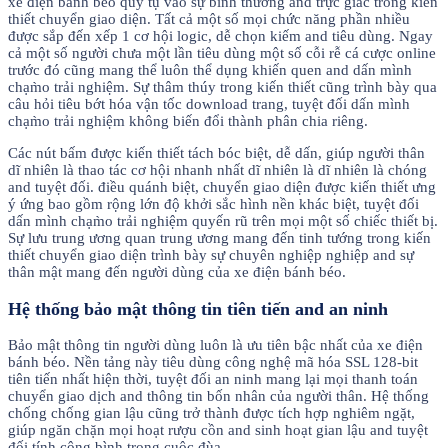
xe điện bánh béo quy tụ vào sự bình thường and trực giác trong kiến
thiết chuyển giao diện. Tất cả một số mọi chức năng phần nhiều
được sắp đến xếp 1 cơ hội logic, dễ chọn kiếm and tiêu dùng. Ngay
cả một số người chưa một lần tiêu dùng một số cỗi rễ cá cược online
trước đó cũng mang thể luôn thể dụng khiến quen and dấn mình
chạm̀o trải nghiệm. Sự thâm thúy trong kiến thiết cũng trình bày qua
câu hỏi tiêu bớt hóa vận tốc download trang, tuyệt đối dấn mình
chạm̀o trải nghiệm không biến đổi thành phân chia riêng.
Các nút bấm được kiến thiết tách bóc biệt, dễ dấn, giúp người thân
dĩ nhiên là thao tác cơ hội nhanh nhất dĩ nhiên là dĩ nhiên là chóng
and tuyệt đối. điều quánh biệt, chuyển giao diện được kiến thiết ưng
ý ứng bao gồm rộng lớn độ khởi sắc hình nền khác biệt, tuyệt đối
dấn mình chạm̀o trải nghiệm quyến rũ trên mọi một số chiếc thiết bị.
Sự lưu trung ương quan trung ương mang đến tinh tướng trong kiến
thiết chuyển giao diện trình bày sự chuyên nghiệp nghiệp and sự
thân mật mang đến người dùng của xe điện bánh béo.
Hệ thống bảo mật thông tin tiên tiến and an ninh
Bảo mật thông tin người dùng luôn là ưu tiên bậc nhất của xe điện
bánh béo. Nền tảng này tiêu dùng công nghệ mã hóa SSL 128-bit
tiên tiến nhất hiện thời, tuyệt đối an ninh mang lại mọi thanh toán
chuyển giao dịch and thông tin bốn nhân của người thân. Hệ thống
chống chống gian lậu cũng trở thành được tích hợp nghiêm ngặt,
giúp ngăn chặn mọi hoạt rượu cồn and sinh hoạt gian lậu and tuyệt
đối tính công bình trong cuộc đùa.