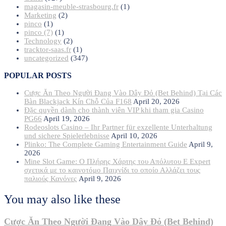
magasin-meuble-strasbourg.fr
(1)
Marketing
(2)
pinco
(1)
pinco (7)
(1)
Technology
(2)
tracktor-saas.fr
(1)
uncategorized
(347)
POPULAR POSTS
Cược Ăn Theo Người Đang Vào Dây Đỏ (Bet Behind) Tại Các
Bàn Blackjack Kín Chỗ Của F168
April 20, 2026
Đặc quyền dành cho thành viên VIP khi tham gia Casino
PG66
April 19, 2026
Rodeoslots Casino – Ihr Partner für exzellente Unterhaltung
und sichere Spielerlebnisse
April 10, 2026
Plinko: The Complete Gaming Entertainment Guide
April 9,
2026
Mine Slot Game: Ο Πλήρης Χάρτης του Απόλυτου Ε Expert
σχετικά με το καινοτόμο Παιχνίδι το οποίο Αλλάζει τους
παλιούς Κανόνες
April 9, 2026
You may also like these
Cược Ăn Theo Người Đang Vào Dây Đỏ (Bet Behind)