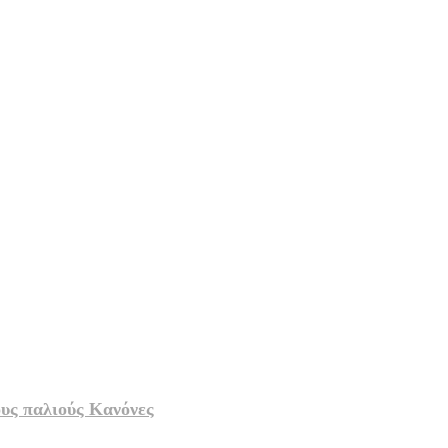
ους παλιούς Κανόνες