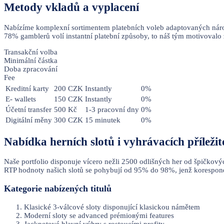
Metody vkladů a vyplacení
Nabízíme komplexní sortimentem platebních voleb adaptovaných nárok
78% gamblerů volí instantní platební způsoby, to náš tým motivovalo 
Transakční volba
Minimální částka
Doba zpracování
Fee
Kreditní karty
200 CZK
Instantly
0%
E- wallets
150 CZK
Instantly
0%
Účetní transfer
500 Kč
1-3 pracovní dny
0%
Digitální měny
300 CZK
15 minutek
0%
Nabídka herních slotů i vyhrávacích příležit
Naše portfolio disponuje vícero nežli 2500 odlišných her od špičkový
RTP hodnoty našich slotů se pohybují od 95% do 98%, jenž korespon
Kategorie nabízených titulů
Klasické 3-válcové sloty disponující klasickou námětem
Moderní sloty se advanced prémiовými features
Jackpotové hlavní výhry s rostoucími profity