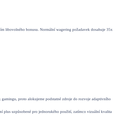
ěním libovolného bonusu. Normální wagering požadavek dosahuje 35x
k gamingu, proto alokujeme podstatné zdroje do rozvoje adaptivního
ní plus uzpůsobené pro jednorukého použití, zatímco vizuální kvalita