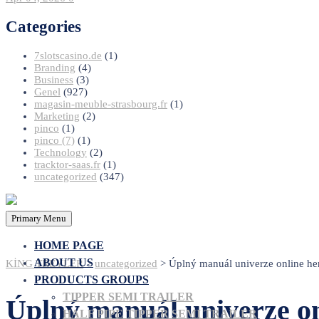
Categories
7slotscasino.de
(1)
Branding
(4)
Business
(3)
Genel
(927)
magasin-meuble-strasbourg.fr
(1)
Marketing
(2)
pinco
(1)
pinco (7)
(1)
Technology
(2)
tracktor-saas.fr
(1)
uncategorized
(347)
Primary Menu
HOME PAGE
ABOUT US
KİNG TREYLER
>
uncategorized
>
Úplný manuál univerze online he
PRODUCTS GROUPS
TIPPER SEMI TRAILER
Úplný manuál univerze o
HALF PIPE TIPPER SEMI TRAILER