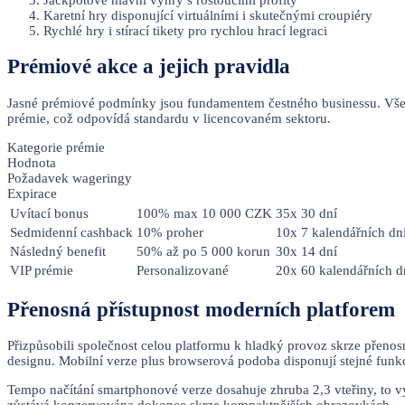
Karetní hry disponující virtuálními i skutečnými croupiéry
Rychlé hry i stírací tikety pro rychlou hrací legraci
Prémiové akce a jejich pravidla
Jasné prémiové podmínky jsou fundamentem čestného businessu. Všec
prémie, což odpovídá standardu v licencovaném sektoru.
Kategorie prémie
Hodnota
Požadavek wageringу
Expirace
Uvítací bonus
100% max 10 000 CZK
35x
30 dní
Sedmidenní cashback
10% proher
10x
7 kalendářních dn
Následný benefit
50% až po 5 000 korun
30x
14 dní
VIP prémie
Personalizované
20x
60 kalendářních d
Přenosná přístupnost moderních platforem
Přizpůsobili společnost celou platformu k hladký provoz skrze přeno
designu. Mobilní verze plus browserová podoba disponují stejné funk
Tempo načítání smartphonové verze dosahuje zhruba 2,3 vteřiny, to vý