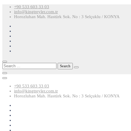
Skip
+90 533 603 33 03
to
info@kingtreyler.com.tr
content
Horozluhan Mah. Hastürk Sok. No : 3 Selçuklu / KONYA
Search
for:
+90 533 603 33 03
info@kingtreyler.com.tr
Horozluhan Mah. Hastürk Sok. No : 3 Selçuklu / KONYA