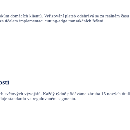
ům domácích klientů. Vyřizování plateb odehrává se za reálném času 
za účelem implementaci cutting-edge transakčních řešení.
ostí
ch světových vývojářů. Každý týdně přidáváme zhruba 15 nových titulů, 
duje standardu ve regulovaném segmentu.