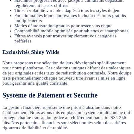
Machines progressives avec jackpots cumulatifs dépassant
régulièrement les six chiffres
Titres à volatilité variable adaptés à tous les styles de jeu
Fonctionnalités bonus innovantes incluant des tours gratuits
multiplicateurs
Modes démonstration gratuits pour tester sans risque
Compatibilité mobile optimisée pour tablettes et smartphones
Filtres avancés pour trouver rapidement vos catégories
préférées
Exclusivités Shiny Wilds
Nous proposons une sélection de jeux développés spécifiquement
pour notre plateforme. Ces créations uniques offrent des mécaniques
de jeu originales et des taux de redistribution optimisés. Notre équipe
teste personnellement chaque nouveau titre avant sa mise en ligne
pour garantir une qualité constante.
Système de Paiement et Sécurité
La gestion financière représente une priorité absolue dans notre
établissement. Nous avons mis en place un système multicouche qui
protège chaque transaction grâce au chiffrement bancaire SSL 256
bits. Nos partenaires financiers sont sélectionnés selon des critères
rigoureux de fiabilité et de rapidité.