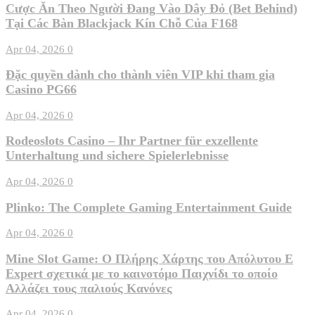
Cược Ăn Theo Người Đang Vào Dây Đỏ (Bet Behind)
Tại Các Bàn Blackjack Kín Chỗ Của F168
Apr 04, 2026
0
Đặc quyền dành cho thành viên VIP khi tham gia
Casino PG66
Apr 04, 2026
0
Rodeoslots Casino – Ihr Partner für exzellente
Unterhaltung und sichere Spielerlebnisse
Apr 04, 2026
0
Plinko: The Complete Gaming Entertainment Guide
Apr 04, 2026
0
Mine Slot Game: Ο Πλήρης Χάρτης του Απόλυτου Ε
Expert σχετικά με το καινοτόμο Παιχνίδι το οποίο
Αλλάζει τους παλιούς Κανόνες
Apr 04, 2026
0