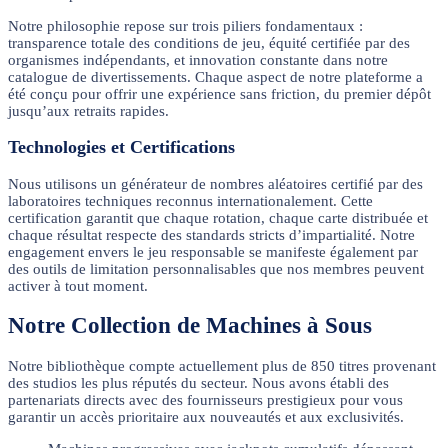
Notre philosophie repose sur trois piliers fondamentaux :
transparence totale des conditions de jeu, équité certifiée par des
organismes indépendants, et innovation constante dans notre
catalogue de divertissements. Chaque aspect de notre plateforme a
été conçu pour offrir une expérience sans friction, du premier dépôt
jusqu’aux retraits rapides.
Technologies et Certifications
Nous utilisons un générateur de nombres aléatoires certifié par des
laboratoires techniques reconnus internationalement. Cette
certification garantit que chaque rotation, chaque carte distribuée et
chaque résultat respecte des standards stricts d’impartialité. Notre
engagement envers le jeu responsable se manifeste également par
des outils de limitation personnalisables que nos membres peuvent
activer à tout moment.
Notre Collection de Machines à Sous
Notre bibliothèque compte actuellement plus de 850 titres provenant
des studios les plus réputés du secteur. Nous avons établi des
partenariats directs avec des fournisseurs prestigieux pour vous
garantir un accès prioritaire aux nouveautés et aux exclusivités.