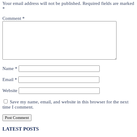
Your email address will not be published.
Required fields are marked
*
Comment
*
Name
*
Email
*
Website
Save my name, email, and website in this browser for the next
time I comment.
LATEST POSTS