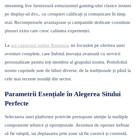
streaming live furnizează entuziasmul gaming-ului clasice instant
pe display-ul dvs., cu croupieri calificați și comunicare în timp
real. Recompensele avantajoase și campaniile dedicate constituie
plusuri extra care cresc calitatea experienței.
La
top cazinouri online Romania
, ne focusăm pe oferirea unei
aventuri complete, care îmbină inovația avansată cu servicii
personalizate pentru toți membru al grupului nostru. Portofoliul
nostru cuprinde sute de titluri diverse, de la tradiționale și până la
cele mai recente noutăți din sector.
Parametrii Esențiale în Alegerea Sitului
Perfecte
Selectarea unei platforme potrivite presupune atenție la multiple
componente tehnice și operaționale. Aventura de operare trebuie
să fie simplă, iar deplasarea prin zone să fie cursivă și coerentă.