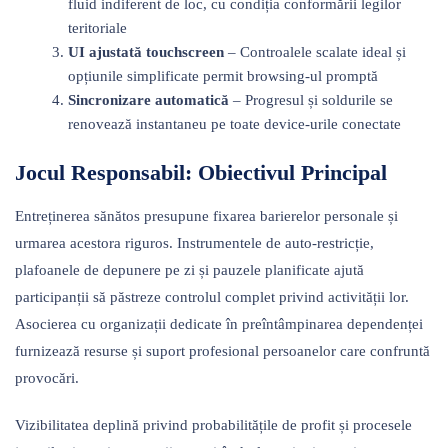
fluid indiferent de loc, cu condiția conformării legilor
teritoriale
UI ajustată touchscreen
– Controalele scalate ideal și
opțiunile simplificate permit browsing-ul promptă
Sincronizare automatică
– Progresul și soldurile se
renovează instantaneu pe toate device-urile conectate
Jocul Responsabil: Obiectivul Principal
Entreținerea sănătos presupune fixarea barierelor personale și
urmarea acestora riguros. Instrumentele de auto-restricție,
plafoanele de depunere pe zi și pauzele planificate ajută
participanții să păstreze controlul complet privind activității lor.
Asocierea cu organizații dedicate în preîntâmpinarea dependenței
furnizează resurse și suport profesional persoanelor care confruntă
provocări.
Vizibilitatea deplină privind probabilitățile de profit și procesele