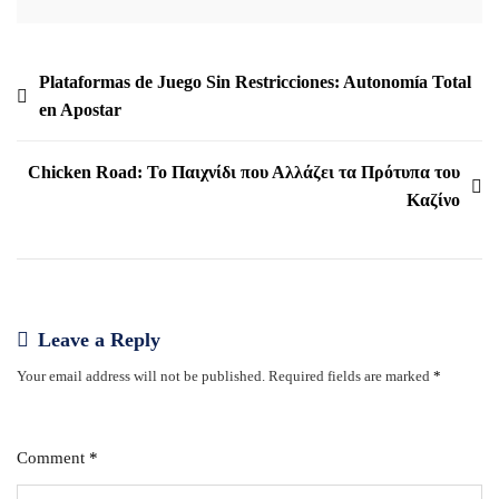
Post
Plataformas de Juego Sin Restricciones: Autonomía Total
en Apostar
navigation
Chicken Road: Το Παιχνίδι που Αλλάζει τα Πρότυπα του
Καζίνο
Leave a Reply
Your email address will not be published.
Required fields are marked
*
Comment
*