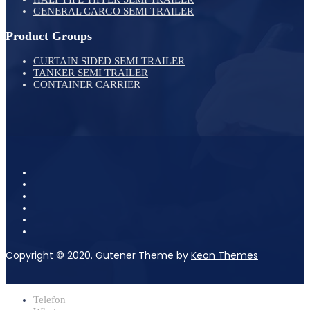
GENERAL CARGO SEMI TRAILER
Product Groups
CURTAIN SIDED SEMI TRAILER
TANKER SEMI TRAILER
CONTAINER CARRIER
Copyright © 2020. Gutener Theme by
Keon Themes
Telefon