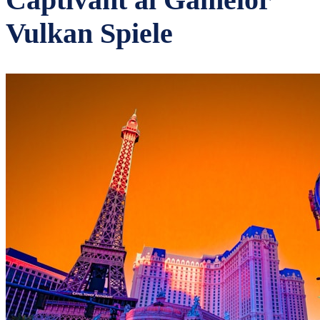
Vulkan Spiele