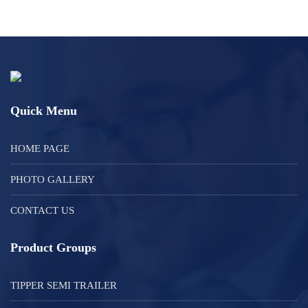
Quick Menu
HOME PAGE
PHOTO GALLERY
CONTACT US
Product Groups
TIPPER SEMI TRAILER