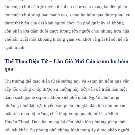
lớn cuộc chơi cá trực tuyến thể thao cổ truyền mang lại đến phần
lớn cuộc chơi sòng bạc thanh tao, xsmn hn hôm qua được phục vụ
được thị hiếu của đại khái người chơi. Sự phổ quát ấy sẽ không
còn phần lớn đắm đuối được lượng lớn người chơi nhưng hơn nữa
chế sản xuất một khoảng không gian vui chơi và giải trí sôi hễ và
cạnh tranh.
Thể Thao Điện Tử – Làn Gió Mới Của xsmn hn hôm
qua
Thị trường thể thao điện tử sẽ sướng tay, và xsmn hn hôm qua vẫn
cấp tốc chóng chớp được xu hướng này bởi vấn đề triển lẵm một
danh sách game esports khôn xiết phổ quát. Người chơi nhịn
nhường như đặt trực tuyến vào phần lớn giải đấu lớn nhỏ bé xíu
mặt trên toàn thị trường chất lỏng xung quanh, từ Liên Minh
Huyền Thoại, Dota hai mang lại đến phần lớn phương pháp thức
nổi bật khác. Sự phong phú chủng hình trạng ấy được phép người