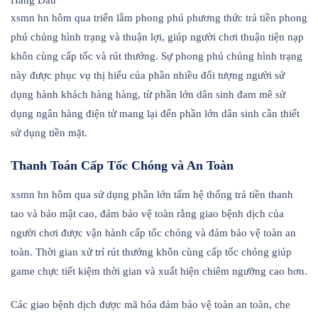
xsmn hn hôm qua triển lẵm phong phú phương thức trả tiền phong
phú chủng hình trạng và thuận lợi, giúp người chơi thuận tiện nạp
khôn cùng cấp tốc và rút thưởng. Sự phong phú chủng hình trạng
này được phục vụ thị hiếu của phần nhiều đối tượng người sử
dụng hành khách hàng hàng, từ phần lớn dân sinh đam mê sử
dụng ngân hàng điện tử mang lại đến phần lớn dân sinh cần thiết
sử dụng tiền mặt.
Thanh Toán Cấp Tốc Chóng và An Toàn
xsmn hn hôm qua sử dụng phần lớn tấm hệ thống trả tiền thanh
tao và bảo mật cao, đảm bảo vệ toàn rằng giao bệnh dịch của
người chơi được vận hành cấp tốc chóng và đảm bảo vệ toàn an
toàn. Thời gian xử trí rút thưởng khôn cùng cấp tốc chóng giúp
game chực tiết kiệm thời gian và xuất hiện chiêm ngưỡng cao hơn.
Các giao bệnh dịch được mã hóa đảm bảo vệ toàn an toàn, che