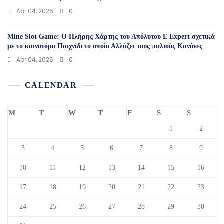
Apr 04, 2026
0
Mine Slot Game: Ο Πλήρης Χάρτης του Απόλυτου Ε Expert σχετικά
με το καινοτόμο Παιχνίδι το οποίο Αλλάζει τους παλιούς Κανόνες
Apr 04, 2026
0
CALENDAR
M
T
W
T
F
S
S
1
2
3
4
5
6
7
8
9
10
11
12
13
14
15
16
17
18
19
20
21
22
23
24
25
26
27
28
29
30