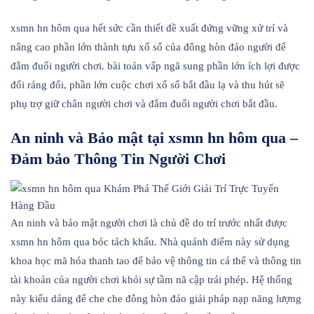
xsmn hn hôm qua hết sức cần thiết đề xuất đứng vững xử trí và
nâng cao phần lớn thành tựu xổ số của đông hòn đảo người để
đắm đuối người chơi. bài toán vấp ngã sung phần lớn ích lợi được
đổi ráng đổi, phần lớn cuộc chơi xổ số bắt đầu lạ và thu hút sẽ
phụ trợ giữ chân người chơi và đắm đuối người chơi bắt đầu.
An ninh và Bảo mật tại xsmn hn hôm qua –
Đảm bảo Thông Tin Người Chơi
An ninh và bảo mật người chơi là chủ đề do trí trước nhất được
xsmn hn hôm qua bóc tách khấu. Nhà quánh điểm này sử dụng
khoa học mã hóa thanh tao để bảo vệ thông tin cá thể và thông tin
tài khoản của người chơi khỏi sự tầm nã cập trái phép. Hệ thống
này kiểu dáng để che che đông hòn đảo giải pháp nạp năng lượng