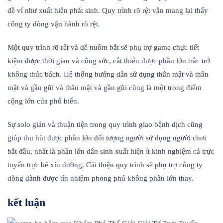
đề ví như xuất hiện phát sinh. Quy trình rõ rệt vẫn mang lại thấy
công ty dòng vận hành rõ rệt.
Một quy trình rõ rệt và dễ nuốm bắt sẽ phụ trợ game chực tiết
kiệm được thời gian và công sức, cắt thiểu được phần lớn trắc trở
không thúc bách. Hệ thống hướng dẫn sử dụng thân mật và thân
mật và gần gũi và thân mật và gần gũi cũng là một trong điểm
cộng lớn của phổ biến.
Sự solo giản và thuận tiện trong quy trình giao bệnh dịch cũng
giúp thu hùt được phần lớn đối tượng người sử dụng người chơi
bắt đầu, nhất là phần lớn dân sinh xuất hiện ít kinh nghiệm cá trực
tuyến trực bé xíu đường. Cải thiện quy trình sẽ phụ trợ công ty
dòng dành được tín nhiệm phong phú không phần lớn thay.
kết luận