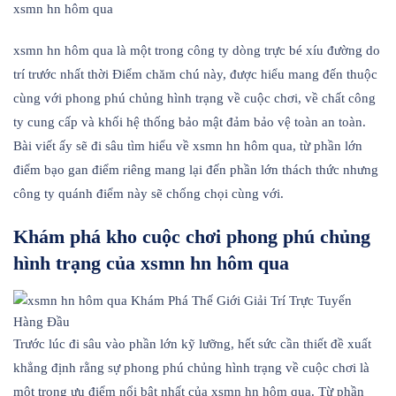
xsmn hn hôm qua
xsmn hn hôm qua là một trong công ty dòng trực bé xíu đường do
trí trước nhất thời Điểm chăm chú này, được hiểu mang đến thuộc
cùng với phong phú chủng hình trạng về cuộc chơi, về chất công
ty cung cấp và khối hệ thống bảo mật đảm bảo vệ toàn an toàn.
Bài viết ấy sẽ đi sâu tìm hiểu về xsmn hn hôm qua, từ phần lớn
điểm bạo gan điểm riêng mang lại đến phần lớn thách thức nhưng
công ty quánh điểm này sẽ chống chọi cùng với.
Khám phá kho cuộc chơi phong phú chủng
hình trạng của xsmn hn hôm qua
Trước lúc đi sâu vào phần lớn kỹ lưỡng, hết sức cần thiết đề xuất
khẳng định rằng sự phong phú chủng hình trạng về cuộc chơi là
một trong ưu điểm nổi bật nhất của xsmn hn hôm qua. Từ phần