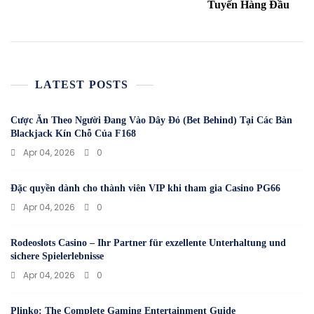
Tuyến Hàng Đầu
LATEST POSTS
Cược Ăn Theo Người Đang Vào Dây Đỏ (Bet Behind) Tại Các Bàn
Blackjack Kín Chỗ Của F168
Apr 04, 2026
0
Đặc quyền dành cho thành viên VIP khi tham gia Casino PG66
Apr 04, 2026
0
Rodeoslots Casino – Ihr Partner für exzellente Unterhaltung und
sichere Spielerlebnisse
Apr 04, 2026
0
Plinko: The Complete Gaming Entertainment Guide