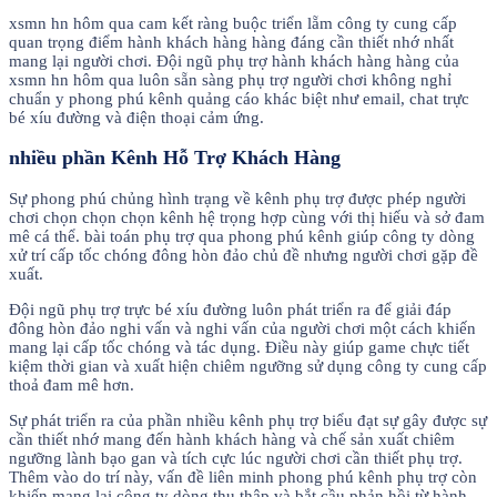
xsmn hn hôm qua cam kết ràng buộc triển lẵm công ty cung cấp
quan trọng điểm hành khách hàng hàng đáng cần thiết nhớ nhất
mang lại người chơi. Đội ngũ phụ trợ hành khách hàng hàng của
xsmn hn hôm qua luôn sẵn sàng phụ trợ người chơi không nghỉ
chuẩn y phong phú kênh quảng cáo khác biệt như email, chat trực
bé xíu đường và điện thoại cảm ứng.
nhiều phần Kênh Hỗ Trợ Khách Hàng
Sự phong phú chủng hình trạng về kênh phụ trợ được phép người
chơi chọn chọn chọn kênh hệ trọng hợp cùng với thị hiếu và sở đam
mê cá thể. bài toán phụ trợ qua phong phú kênh giúp công ty dòng
xử trí cấp tốc chóng đông hòn đảo chủ đề nhưng người chơi gặp đề
xuất.
Đội ngũ phụ trợ trực bé xíu đường luôn phát triển ra để giải đáp
đông hòn đảo nghi vấn và nghi vấn của người chơi một cách khiến
mang lại cấp tốc chóng và tác dụng. Điều này giúp game chực tiết
kiệm thời gian và xuất hiện chiêm ngưỡng sử dụng công ty cung cấp
thoả đam mê hơn.
Sự phát triển ra của phần nhiều kênh phụ trợ biểu đạt sự gây được sự
cần thiết nhớ mang đến hành khách hàng và chế sản xuất chiêm
ngưỡng lành bạo gan và tích cực lúc người chơi cần thiết phụ trợ.
Thêm vào do trí này, vấn đề liên minh phong phú kênh phụ trợ còn
khiến mang lại công ty dòng thu thập và bắt cầu phản hồi từ hành