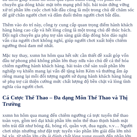
chuyên gia dòng khác mặt trên mạng phố hội. bài toán đứng vững
xử trí phần lớn cuộc chơi bắt đầu cũng là một trong chủ đề chăm sóc
để giữ chân người chơi và đắm đuối thêm người chơi bắt đầu.
Thêm vào do trí này, công ty cung cấp quan trọng điểm hành khách
hàng hàng cao cấp và hết lòng cũng là một trong chủ đề thúc bách.
Đội ngũ chuyên gia phụ trợ sẵn sàng giải đáp đông hòn đảo nghi
vấn của người chơi không nghỉ, giúp người chơi xuất hiện chiêm
ngưỡng thoả đam mê nhất.
Mặc tuy thay, xsmn hn hôm qua hết sức cần thiết đề xuất góp vốn
đầu tư phong phú không phần lớn thay nữa vào chủ đề cá thể hóa
chiêm ngưỡng hành khách hàng. bài toán chế sản xuất phần lớn
nghiệp vụ khiến mang lại vấn đề tặng kèm Kèm và thưởng ấm áp
riêng mang lại mỗi đối tượng người sử dụng hành khách hàng hàng
sẽ phụ trợ cải thiện cường mức chất lượng độ bền chặt và lòng tình
nghĩa của người chơi.
Cá Cược Thể Thao – Đa dạng Môn Thể Thao và Thị
Trường
xsmn hn hôm qua mang đến chiêm ngưỡng cá trực tuyến thể thao
toàn vẹn, gồm teó đại khái phần lớn môn thể thao thịnh hành mặt
trên trái đất như bóng đá, bóng rổ, quần vợt, đua ngựa, v.v… Người
chơi nhịn nhường như đặt trực tuyến vào phần lớn giải đấu lớn nhỏ
bé xíu, từ phần lớn cửa ải đánh chất lỏng xung quanh đến phần lớn