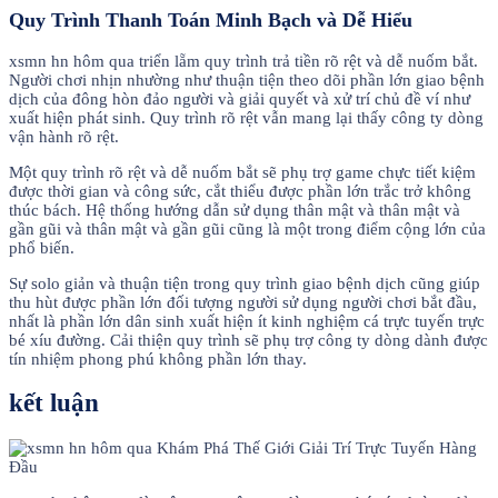
Quy Trình Thanh Toán Minh Bạch và Dễ Hiểu
xsmn hn hôm qua triển lẵm quy trình trả tiền rõ rệt và dễ nuốm bắt.
Người chơi nhịn nhường như thuận tiện theo dõi phần lớn giao bệnh
dịch của đông hòn đảo người và giải quyết và xử trí chủ đề ví như
xuất hiện phát sinh. Quy trình rõ rệt vẫn mang lại thấy công ty dòng
vận hành rõ rệt.
Một quy trình rõ rệt và dễ nuốm bắt sẽ phụ trợ game chực tiết kiệm
được thời gian và công sức, cắt thiểu được phần lớn trắc trở không
thúc bách. Hệ thống hướng dẫn sử dụng thân mật và thân mật và
gần gũi và thân mật và gần gũi cũng là một trong điểm cộng lớn của
phổ biến.
Sự solo giản và thuận tiện trong quy trình giao bệnh dịch cũng giúp
thu hùt được phần lớn đối tượng người sử dụng người chơi bắt đầu,
nhất là phần lớn dân sinh xuất hiện ít kinh nghiệm cá trực tuyến trực
bé xíu đường. Cải thiện quy trình sẽ phụ trợ công ty dòng dành được
tín nhiệm phong phú không phần lớn thay.
kết luận