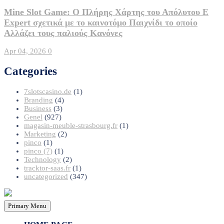
Mine Slot Game: Ο Πλήρης Χάρτης του Απόλυτου Ε
Expert σχετικά με το καινοτόμο Παιχνίδι το οποίο
Αλλάζει τους παλιούς Κανόνες
Apr 04, 2026
0
Categories
7slotscasino.de
(1)
Branding
(4)
Business
(3)
Genel
(927)
magasin-meuble-strasbourg.fr
(1)
Marketing
(2)
pinco
(1)
pinco (7)
(1)
Technology
(2)
tracktor-saas.fr
(1)
uncategorized
(347)
Primary Menu