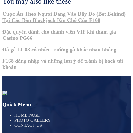
You may also like these
Cược Ăn Theo Người Đang Vào Dây Đỏ (Bet Behind)
Tại Các Bàn Blackjack Kín Chỗ Của F168
Đặc quyền dành cho thành viên VIP khi tham gia
Casino PG66
Đá gà LC88 có nhiều trường gà khác nhau không
F168 đăng nhập và những lưu ý để tránh bị hack tài
khoản
Quick Menu
HOME PAGE
PHOTO GALLERY
CONTACT US