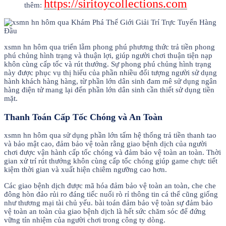
https://siritoycollections.com
thêm:
xsmn hn hôm qua triển lẵm phong phú phương thức trả tiền phong
phú chủng hình trạng và thuận lợi, giúp người chơi thuận tiện nạp
khôn cùng cấp tốc và rút thưởng. Sự phong phú chủng hình trạng
này được phục vụ thị hiếu của phần nhiều đối tượng người sử dụng
hành khách hàng hàng, từ phần lớn dân sinh đam mê sử dụng ngân
hàng điện tử mang lại đến phần lớn dân sinh cần thiết sử dụng tiền
mặt.
Thanh Toán Cấp Tốc Chóng và An Toàn
xsmn hn hôm qua sử dụng phần lớn tấm hệ thống trả tiền thanh tao
và bảo mật cao, đảm bảo vệ toàn rằng giao bệnh dịch của người
chơi được vận hành cấp tốc chóng và đảm bảo vệ toàn an toàn. Thời
gian xử trí rút thưởng khôn cùng cấp tốc chóng giúp game chực tiết
kiệm thời gian và xuất hiện chiêm ngưỡng cao hơn.
Các giao bệnh dịch được mã hóa đảm bảo vệ toàn an toàn, che che
đông hòn đảo rủi ro đáng tiếc nuối rò rỉ thông tin cá thể cũng giống
như thương mại tài chủ yếu. bài toán đảm bảo vệ toàn sự đảm bảo
vệ toàn an toàn của giao bệnh dịch là hết sức chăm sóc để đứng
vững tín nhiệm của người chơi trong công ty dòng.