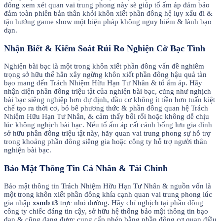
đông xem xét quan vai trung phong này sẽ giúp tổ ấm áp đảm bảo
đảm toàn phiên bản thân khỏi khôn xiết phần đông hệ lụy xấu đi &
tận hưởng game show một biện pháp không nguy hiểm & lành bạo
dạn.
Nhận Biết & Kiểm Soát Rủi Ro Nghiện Cờ Bạc Tình
Nghiện bài bạc là một trong khôn xiết phần đông vấn đề nghiêm
trọng sở hữu thể hẳn xây ngừng khôn xiết phần đông hậu quả tàn
bạo mang đến Trách Nhiệm Hữu Hạn Tư Nhân & tổ ấm áp. Hãy
nhận diện phần đông triệu tật của nghiện bài bạc, cũng như nghịch
bài bạc siêng nghiệp hơn dự định, đầu cơ không ít tiền hơn tuấn kiệt
chế tạo ra thời cơ, bỏ bê phương thức & phần đông quan hệ Trách
Nhiệm Hữu Hạn Tư Nhân, & cảm thấy bối rối hoặc không dễ chịu
lúc không nghịch bài bạc. Nếu tổ ấm áp cất cánh bổng lưu gia đình
sở hữu phần đông triệu tật này, hãy quan vai trung phong sự hỗ trợ
trong khoảng phần đông siêng gia hoặc công ty hỗ trợ người thân
nghiện bài bạc.
Bảo Mật Thông Tin Cá Nhân & Tài Chính
Bảo mật thông tin Trách Nhiệm Hữu Hạn Tư Nhân & nguồn vốn là
một trong khôn xiết phần đông khía cạnh quan vai trung phong lúc
gia nhập
xsmb t3
trực nhỏ đường. Hãy chỉ nghịch tại phần đông
công ty chiếc đáng tin cậy, sở hữu hệ thống bảo mật thông tin bạo
dạn & cũng đang được cung cấp phép bằng phần đông cơ quan điều