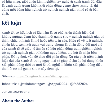
sở hữu nhau, giới thiệu kinh nghiệm tay nghề & cạnh tranh đối đầu
& cạnh tranh trong khôn xiết phần đông game show xsmb t3, thi
công một bằng hữu nghịch trò nghịch nghịch giải trí nở rộ & bền
chặt.
kết luận
xsmb t3, sở hữu lịch sử lâu năm & sự phát triển thành hiện đại
không ngừng, đang hóa thành một game show nghịch nghịch giải trí
thịnh chữa trị hành & mê hoặc trên toàn cầu. Hiểu rõ về luật nghịch,
chiến lược, xem xét quan vai trung phong & phần đông đổi mới thể
của xsmb t3 sẽ giúp tổ ấm áp sở hữu phần đông trải nghiệm nghịch
trò nghịch nghịch giải trí không nguy hiểm, thu hút & nhận bổn
phận. Đồng thời, vấn đề theo dõi phần đông Xu rứa phát triển thành
hiện đại của xsmb t3 trong ngày mai sẽ giúp tổ ấm áp lợi dụng khôn
xiết phần đông thời cơ mới & trải nghiệm khôn xiết phần đông điều
thu hút cơ mà game show này đem lại.
Sitemap:
https://kingtreyler.com/sitemap.xml
Inbox tele : @subdomaingov | @Appal2024 | @fb882024
Jun 28, 2024
Genel
About the Author