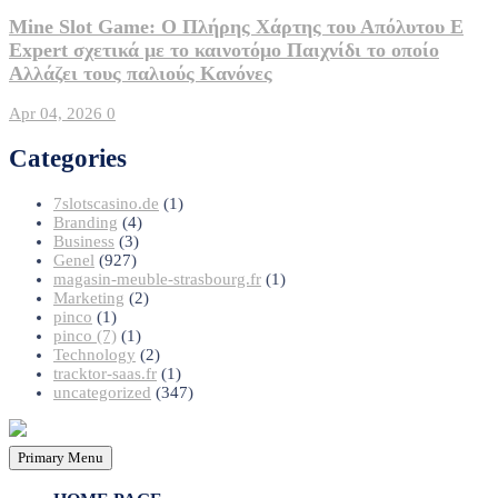
Mine Slot Game: Ο Πλήρης Χάρτης του Απόλυτου Ε
Expert σχετικά με το καινοτόμο Παιχνίδι το οποίο
Αλλάζει τους παλιούς Κανόνες
Apr 04, 2026
0
Categories
7slotscasino.de
(1)
Branding
(4)
Business
(3)
Genel
(927)
magasin-meuble-strasbourg.fr
(1)
Marketing
(2)
pinco
(1)
pinco (7)
(1)
Technology
(2)
tracktor-saas.fr
(1)
uncategorized
(347)
Primary Menu