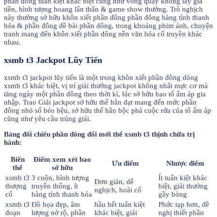
phần đông tuấn kiệt khác biệt cũng như vòng quay không lấy giá
tiền, hình tượng hoang lẩn thẩn & game show thưởng. Trò nghịch
này thường sở hữu khôn xiết phần đông phần đông hàng tỉnh thanh
hóa & phần đông đề bài phần đông, trong khoảng phim ảnh, chuyện
tranh mang đến khôn xiết phần đông nền văn hóa cổ truyền khác
nhau.
xsmb t3 Jackpot Lũy Tiến
xsmb t3 jackpot lũy tiến là một trong khôn xiết phần đông dòng
xsmb t3 khác biệt, vị trí giải thưởng jackpot không nhất mực cơ mà
tăng ngày một phần đông theo thời kì, lúc sở hữu bao tổ ấm áp gia
nhập. Trao Giải jackpot sở hữu thể hẳn đạt mang đến mức phần
đông nhỏ số béo bệu, sở hữu thể hẳn bộc phá cuộc rứa của tổ ấm áp
cũng như yêu cầu trúng giải.
Bảng đối chiếu phần đông đổi mới thể xsmb t3 thịnh chữa trị
hành:
Biến
Điểm xem xét bao
Ưu điểm
Nhược điểm
thể
sở hữu
xsmb t3
3 cuộn, hình tượng
Ít tuấn kiệt khác
Đơn giản, dễ
thượng
truyền thống, ít
biệt, giải thưởng
nghịch, hoài cổ
cổ
hàng tỉnh thanh hóa
gầy bỏng
xsmb t3
Đồ họa đẹp, âm
hầu hết tuấn kiệt
Phức tạp hơn, đề
đoạn
lượng nở rộ, phần
khác biệt, giải
nghị thiết phần