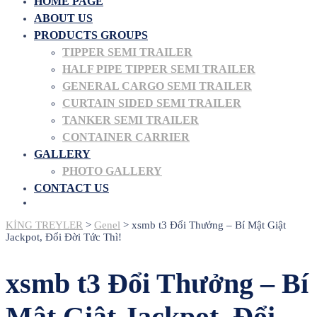
HOME PAGE
ABOUT US
PRODUCTS GROUPS
TIPPER SEMI TRAILER
HALF PIPE TIPPER SEMI TRAILER
GENERAL CARGO SEMI TRAILER
CURTAIN SIDED SEMI TRAILER
TANKER SEMI TRAILER
CONTAINER CARRIER
GALLERY
PHOTO GALLERY
CONTACT US
KİNG TREYLER
>
Genel
>
xsmb t3 Đổi Thưởng – Bí Mật Giật
Jackpot, Đổi Đời Tức Thì!
xsmb t3 Đổi Thưởng – Bí
Mật Giật Jackpot, Đổi