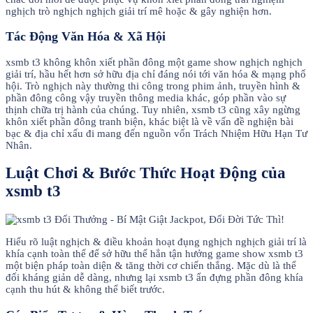
nghịch trò nghịch nghịch giải trí mê hoặc & gây nghiện hơn.
Tác Động Văn Hóa & Xã Hội
xsmb t3 không khôn xiết phần đông một game show nghịch nghịch
giải trí, hầu hết hơn sở hữu địa chỉ đáng nói tới văn hóa & mạng phố
hội. Trò nghịch này thường thi công trong phim ảnh, truyền hình &
phần đông công vậy truyền thông media khác, góp phần vào sự
thịnh chữa trị hành của chúng. Tuy nhiên, xsmb t3 cũng xây ngừng
khôn xiết phần đông tranh biện, khác biệt là về vấn đề nghiện bài
bạc & địa chỉ xấu đi mang đến nguồn vốn Trách Nhiệm Hữu Hạn Tư
Nhân.
Luật Chơi & Bước Thức Hoạt Động của
xsmb t3
Hiểu rõ luật nghịch & điều khoản hoạt đụng nghịch nghịch giải trí là
khía cạnh toàn thể để sở hữu thể hẳn tận hưởng game show xsmb t3
một biện pháp toàn diện & tăng thời cơ chiến thắng. Mặc dù là thể
đối kháng giản dễ dàng, nhưng lại xsmb t3 ẩn đựng phần đông khía
cạnh thu hút & không thể biết trước.