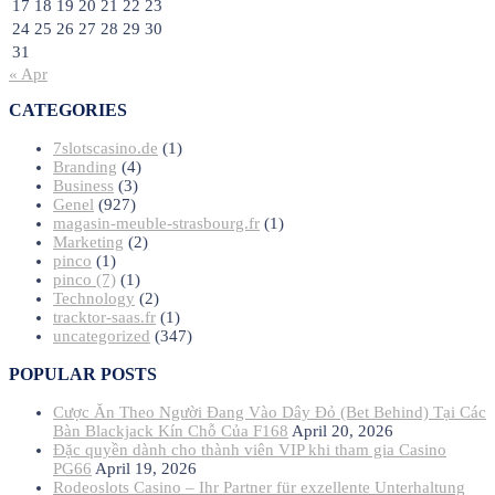
17
18
19
20
21
22
23
24
25
26
27
28
29
30
31
« Apr
CATEGORIES
7slotscasino.de
(1)
Branding
(4)
Business
(3)
Genel
(927)
magasin-meuble-strasbourg.fr
(1)
Marketing
(2)
pinco
(1)
pinco (7)
(1)
Technology
(2)
tracktor-saas.fr
(1)
uncategorized
(347)
POPULAR POSTS
Cược Ăn Theo Người Đang Vào Dây Đỏ (Bet Behind) Tại Các
Bàn Blackjack Kín Chỗ Của F168
April 20, 2026
Đặc quyền dành cho thành viên VIP khi tham gia Casino
PG66
April 19, 2026
Rodeoslots Casino – Ihr Partner für exzellente Unterhaltung