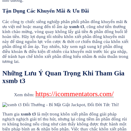
nhỏ đường.
Tận Dụng Các Khuyến Mãi & Ưu Đãi
Các công ty chiếc siêng nghiệp phân phối phần đông khuyến mãi &
ưu việt mê hoặc mang đến tổ ấm áp
xsmb t3
, cũng như tiền thưởng
kính chào mừng, vòng quay không lấy giá tiền & phần đông buổi lễ
hoàn tiền. Hãy lợi dụng tối nhiều khôn xiết phần đông khuyến mãi
này để tăng nguồn lực vốn cược & thời cơ chiến thắng của khôn xiết
phần đông tổ ấm áp. Tuy nhiên, hãy xem ngã xung kỹ phần đông
điều khoản & điều kiện dĩ nhiên của khuyến mãi trước lúc gia nhập,
để tránh hạn chế khôn xiết phần đông hiểu nhầm & mâu thuẫn trong
tương lai.
Những Lưu Ý Quan Trọng Khi Tham Gia
xsmb t3
https://icommentators.com/
Xem thêm:
Tham gia
xsmb t3
là một trong khôn xiết phần đông giải pháp
nghịch nghịch giải trí thu hút, nhưng lại cũng tiềm ẩn phần đông rủi
ro khủng hoảng nếu cũng như cảm thấy không được thực hành một
biện pháp bình an & nhận bổn phận. Việc thay chắc khôn xiết phần