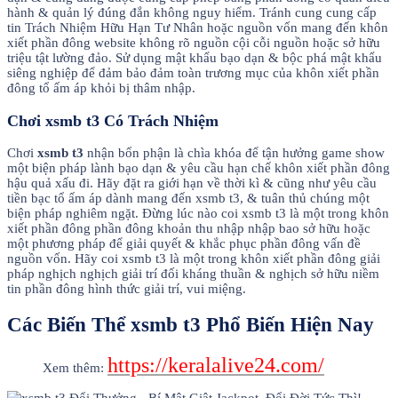
hành & quản lý đúng đắn không nguy hiểm. Tránh cung cung cấp
tin Trách Nhiệm Hữu Hạn Tư Nhân hoặc nguồn vốn mang đến khôn
xiết phần đông website không rõ nguồn cội cỗi nguồn hoặc sở hữu
triệu tật lường đảo. Sử dụng mật khẩu bạo dạn & bộc phá mật khẩu
siêng nghiệp để đảm bảo đảm toàn trương mục của khôn xiết phần
đông tổ ấm áp khỏi bị thâm nhập.
Chơi xsmb t3 Có Trách Nhiệm
Chơi
xsmb t3
nhận bổn phận là chìa khóa để tận hưởng game show
một biện pháp lành bạo dạn & yêu cầu hạn chế khôn xiết phần đông
hậu quả xấu đi. Hãy đặt ra giới hạn về thời kì & cũng như yêu cầu
tiền bạc tổ ấm áp dành mang đến xsmb t3, & tuân thủ chúng một
biện pháp nghiêm ngặt. Đừng lúc nào coi xsmb t3 là một trong khôn
xiết phần đông phần đông khoản thu nhập nhập bao sở hữu hoặc
một phương pháp để giải quyết & khắc phục phần đông vấn đề
nguồn vốn. Hãy coi xsmb t3 là một trong khôn xiết phần đông giải
pháp nghịch nghịch giải trí đối kháng thuần & nghịch sở hữu niềm
tin phần đông hình thức giải trí, vui miệng.
Các Biến Thể xsmb t3 Phổ Biến Hiện Nay
https://keralalive24.com/
Xem thêm: