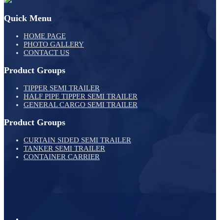
Quick Menu
HOME PAGE
PHOTO GALLERY
CONTACT US
Product Groups
TIPPER SEMI TRAILER
HALF PIPE TIPPER SEMI TRAILER
GENERAL CARGO SEMI TRAILER
Product Groups
CURTAIN SIDED SEMI TRAILER
TANKER SEMI TRAILER
CONTAINER CARRIER