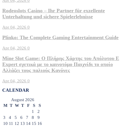
Apr 04, 2026
0
Rodeoslots Casino – Ihr Partner für exzellente
Unterhaltung und sichere Spielerlebnisse
Apr 04, 2026
0
Plinko: The Complete Gaming Entertainment Guide
Apr 04, 2026
0
Mine Slot Game: Ο Πλήρης Χάρτης του Απόλυτου Ε
Expert σχετικά με το καινοτόμο Παιχνίδι το οποίο
Αλλάζει τους παλιούς Κανόνες
Apr 04, 2026
0
CALENDAR
August 2026
M
T
W
T
F
S
S
1
2
3
4
5
6
7
8
9
10
11
12
13
14
15
16