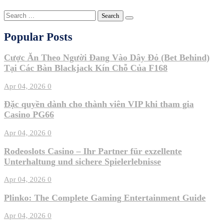
Search
for:
Popular Posts
Cược Ăn Theo Người Đang Vào Dây Đỏ (Bet Behind)
Tại Các Bàn Blackjack Kín Chỗ Của F168
Apr 04, 2026
0
Đặc quyền dành cho thành viên VIP khi tham gia
Casino PG66
Apr 04, 2026
0
Rodeoslots Casino – Ihr Partner für exzellente
Unterhaltung und sichere Spielerlebnisse
Apr 04, 2026
0
Plinko: The Complete Gaming Entertainment Guide
Apr 04, 2026
0