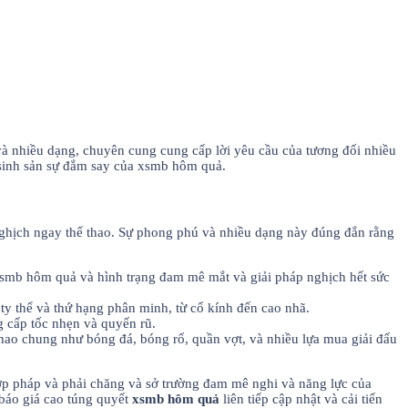
 và nhiều dạng, chuyên cung cung cấp lời yêu cầu của tương đối nhiều
u sinh sản sự đắm say của xsmb hôm quả.
ghịch ngay thể thao. Sự phong phú và nhiều dạng này đúng đắn rằng
xsmb hôm quả và hình trạng đam mê mắt và giải pháp nghịch hết sức
y thể và thứ hạng phân minh, từ cổ kính đến cao nhã.
g cấp tốc nhẹn và quyến rũ.
hao chung như bóng đá, bóng rổ, quần vợt, và nhiều lựa mua giải đấu
ợp pháp và phải chăng và sở trường đam mê nghi và năng lực của
 báo giá cao túng quyết
xsmb hôm quả
liên tiếp cập nhật và cải tiến