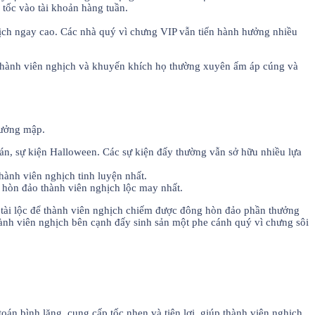
tốc vào tài khoản hàng tuần.
h ngay cao. Các nhà quý vì chưng VIP vẫn tiến hành hưởng nhiều
 thành viên nghịch và khuyến khích họ thường xuyên ấm áp cúng và
hưởng mập.
án, sự kiện Halloween. Các sự kiện đấy thường vẫn sở hữu nhiều lựa
hành viên nghịch tinh luyện nhất.
hòn đảo thành viên nghịch lộc may nhất.
 là tài lộc để thành viên nghịch chiếm được đông hòn đảo phần thưởng
hành viên nghịch bên cạnh đấy sinh sản một phe cánh quý vì chưng sôi
oán bình lặng, cung cấp tốc nhẹn và tiện lợi, giúp thành viên nghịch