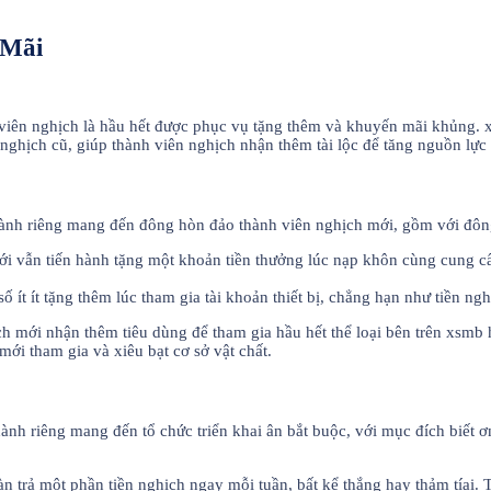
 Mãi
 viên nghịch là hầu hết được phục vụ tặng thêm và khuyến mãi khủng.
ghịch cũ, giúp thành viên nghịch nhận thêm tài lộc để tăng nguồn lực
ành riêng mang đến đông hòn đảo thành viên nghịch mới, gồm với đôn
i vẫn tiến hành tặng một khoản tiền thưởng lúc nạp khôn cùng cung c
ít ít tặng thêm lúc tham gia tài khoản thiết bị, chẳng hạn như tiền ng
 mới nhận thêm tiêu dùng để tham gia hầu hết thể loại bên trên xsmb
i tham gia và xiêu bạt cơ sở vật chất.
h riêng mang đến tổ chức triển khai ân bắt buộc, với mục đích biết ơ
 trả một phần tiền nghịch ngay mỗi tuần, bất kể thắng hay thảm tíại.