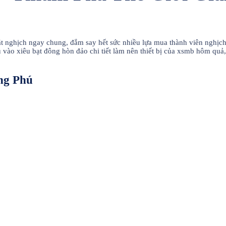
đặt nghịch ngay chung, đắm say hết sức nhiều lựa mua thành viên nghịch
 vào xiêu bạt đông hòn đảo chi tiết làm nên thiết bị của xsmb hôm quả
ng Phú