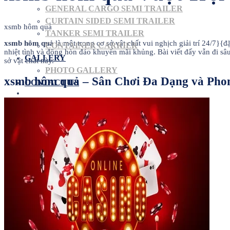
GENERAL CARGO SEMI TRAILER
CURTAIN SIDED SEMI TRAILER
xsmb hôm quả
TANKER SEMI TRAILER
xsmb hôm quả
là một trong cơ sở vật chất vui nghịch giải trí 24/7}{
CONTAINER CARRIER
nhiệt tình và đông hòn đảo khuyến mãi khủng. Bài viết đấy vẫn đi sâu
GALLERY
sở vật chất này.
PHOTO GALLERY
xsmb hôm quả – Sân Chơi Đa Dạng và Pho
CONTACT US