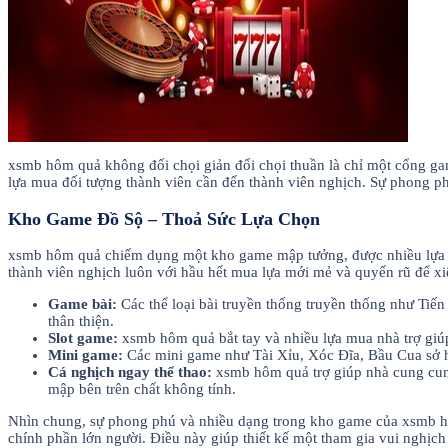
xsmb hôm quả không đối chọi giản đối chọi thuần là chỉ một cổng gam
lựa mua đối tượng thành viên cần đến thành viên nghịch. Sự phong ph
Kho Game Đồ Sộ – Thoả Sức Lựa Chọn
xsmb hôm quả chiếm dụng một kho game mập tưởng, được nhiều lựa mu
thành viên nghịch luôn với hầu hết mua lựa mới mẻ và quyến rũ để xi
Game bài:
Các thể loại bài truyền thống truyền thống như T
thân thiện.
Slot game:
xsmb hôm quả bắt tay và nhiều lựa mua nhà trợ giúp
Mini game:
Các mini game như Tài Xỉu, Xóc Đĩa, Bầu Cua sở hữ
Cá nghịch ngay thể thao:
xsmb hôm quả trợ giúp nhà cung cung
mập bên trên chất không tính.
Nhìn chung, sự phong phú và nhiều dạng trong kho game của xsmb hôm
chính phần lớn người. Điều này giúp thiết kế một tham gia vui nghịch