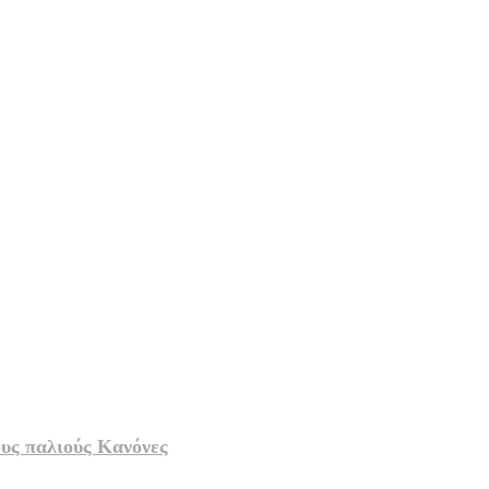
ους παλιούς Κανόνες