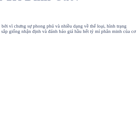
 bởi vì chưng sự phong phú và nhiều dạng về thể loại, hình trạng
, sắp giống nhận định và đánh báo giá hầu hết tỷ mỉ phân minh của cơ