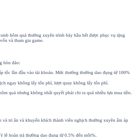
 xsmb hôm quả thường xuyên trình bày hầu hết được phục vụ tặng
 vốn và tham gia game.
g hòn đảo:
ấp tốc lần đầu vào tài khoản. Mức thưởng thường dao đụng từ 100%
hịch ngay không lấy tổn phí, lượt quay không lấy tổn phí.
 hôm quả nhưng không nhất quyết phải chi ra quá nhiều lựa mua tiền.
n và tri ân và khuyến khích thành viên nghịch thường xuyên ấm áp
 Tỷ lệ hoàn trả thường dao đụng từ 0.5% đến một%.