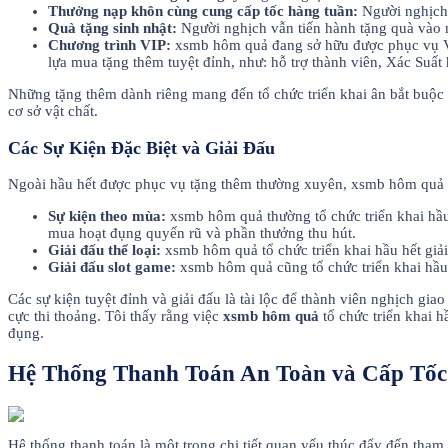
Thưởng nạp khôn cùng cung cấp tốc hàng tuần:
Người nghịch 
Quà tặng sinh nhật:
Người nghịch vẫn tiến hành tặng quà vào n
Chương trình VIP:
xsmb hôm quả đang sở hữu được phục vụ VI
lựa mua tặng thêm tuyệt đỉnh, như: hỗ trợ thành viên, Xác Suất
Những tặng thêm dành riêng mang đến tổ chức triển khai ân bắt buộ
cơ sở vật chất.
Các Sự Kiện Đặc Biệt và Giải Đấu
Ngoài hầu hết được phục vụ tặng thêm thường xuyên, xsmb hôm quả còn
Sự kiện theo mùa:
xsmb hôm quả thường tổ chức triển khai hầu
mua hoạt đụng quyến rũ và phần thưởng thu hút.
Giải đấu thể loại:
xsmb hôm quả tổ chức triển khai hầu hết giải
Giải đấu slot game:
xsmb hôm quả cũng tổ chức triển khai hầu
Các sự kiện tuyệt đỉnh và giải đấu là tài lộc để thành viên nghịch gi
cực thi thoảng. Tôi thấy rằng việc
xsmb hôm quả
tổ chức triển khai 
đụng.
Hệ Thống Thanh Toán An Toàn và Cấp Tố
Hệ thống thanh toán là một trong chi tiết quan yếu thúc đẩy đến tham