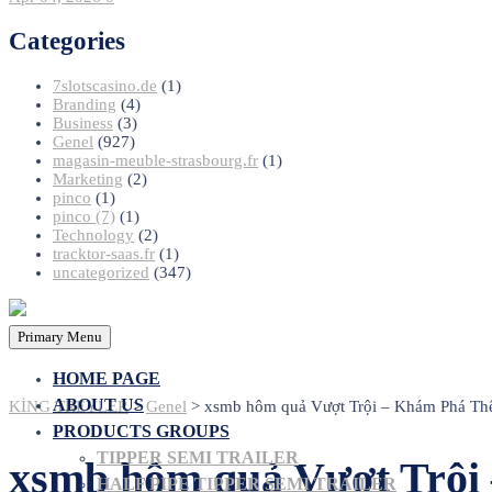
Categories
7slotscasino.de
(1)
Branding
(4)
Business
(3)
Genel
(927)
magasin-meuble-strasbourg.fr
(1)
Marketing
(2)
pinco
(1)
pinco (7)
(1)
Technology
(2)
tracktor-saas.fr
(1)
uncategorized
(347)
Primary Menu
HOME PAGE
ABOUT US
KİNG TREYLER
>
Genel
>
xsmb hôm quả Vượt Trội – Khám Phá Thế 
PRODUCTS GROUPS
TIPPER SEMI TRAILER
xsmb hôm quả Vượt Trội 
HALF PIPE TIPPER SEMI TRAILER