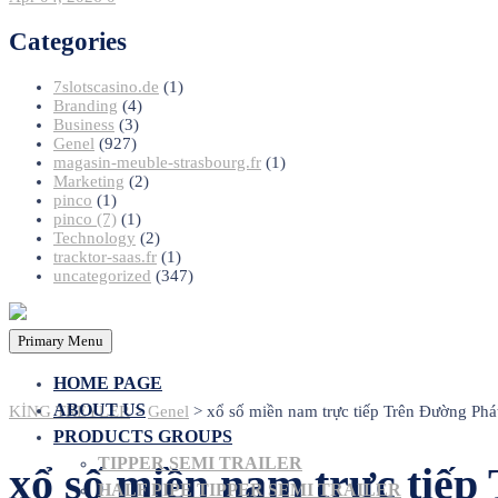
Categories
7slotscasino.de
(1)
Branding
(4)
Business
(3)
Genel
(927)
magasin-meuble-strasbourg.fr
(1)
Marketing
(2)
pinco
(1)
pinco (7)
(1)
Technology
(2)
tracktor-saas.fr
(1)
uncategorized
(347)
Primary Menu
HOME PAGE
ABOUT US
KİNG TREYLER
>
Genel
>
xổ số miền nam trực tiếp Trên Đường Ph
PRODUCTS GROUPS
TIPPER SEMI TRAILER
xổ số miền nam trực tiế
HALF PIPE TIPPER SEMI TRAILER