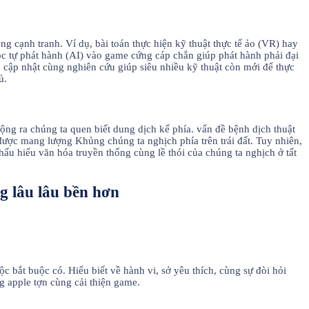
ng cạnh tranh. Ví dụ, bài toán thực hiện kỹ thuật thực tế ảo (VR) hay
 óc tự phát hành (AI) vào game cứng cáp chắn giúp phát hành phải đại
ôn cập nhật cùng nghiên cứu giúp siêu nhiều kỹ thuật còn mới để thực
ủ.
ng ra chúng ta quen biết dung dịch kế phía. vấn đề bệnh dịch thuật
ược mang lượng Khủng chúng ta nghịch phía trên trái đất. Tuy nhiên,
thấu hiểu văn hóa truyền thống cùng lề thói của chúng ta nghịch ở tất
g lâu lâu bền hơn
 bắt buộc có. Hiểu biết về hành vi, sở yêu thích, cùng sự đòi hỏi
g apple tợn cùng cải thiện game.