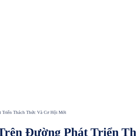
át Triển Thách Thức Và Cơ Hội Mới
p Trên Đường Phát Triển 