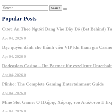
Search
for:
Popular Posts
Cược Ăn Theo Người Đang Vào Dây Đỏ (Bet Behind) Tạ
Apr 04, 2026
0
Đặc quyền dành cho thành viên VIP khi tham gia Casin
Apr 04, 2026
0
Rodeoslots Casino – Ihr Partner für exzellente Unterhalt
Apr 04, 2026
0
Plinko: The Complete Gaming Entertainment Guide
Apr 04, 2026
0
Mine Slot Game: Ο Πλήρης Χάρτης του Απόλυτου Ε Exper
Apr 04, 2026
0