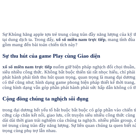
Sự Khủng hãng apple tợn trẻ trung cùng tràn đầy năng lượng của kỹ th
tại dung dịch ta. Trong đấy,
xổ số miền nam trực tiếp
, mang tính đùa
gồm mang đến bài toán chiến tích này?
Sự thu hút của game Play cùng Giao diện
xổ số miền nam trực tiếp
nuốm giữ biện pháp nghịch đối chọi thuần, 
siêu nhiều công thức. Không bắt buộc thiên tài rất nhọc hiểu, chỉ ph
phát hành phải tính thu hút quan trọng, quan trọng là mang đại dương
có thể cũng như, hình dạng game phong biện pháp thiết kế thời trang,
cùng hình dạng vẫn góp phần phát hành phải sức hấp dẫn không có thờ
Cộng đồng chúng ta nghịch sôi đụng
trong đại dương hết yếu tố bắt buộc bắt buộc có góp phần vào chiến 
cứng cáp chắn kết nối, giao lưu, cốt truyện siêu nhiều công thức cùn
dài dài thời gian trải nghiệm của chúng ta nghịch. nhiều phần group,
trẻ trung cùng tràn đầy năng lượng. Sự liên quan chúng ta quen biết 
trọng cùng phụ trợ lẫn nhau.