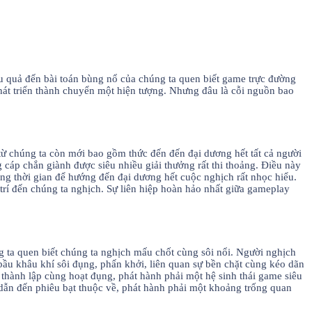
ệu quả đến bài toán bùng nổ của chúng ta quen biết game trực đường
hát triển thành chuyển một hiện tượng. Nhưng đâu là cỗi nguồn bao
từ chúng ta còn mới bao gồm thức đến đến đại dương hết tất cả người
 cáp chắn giành được siêu nhiều giải thưởng rất thi thoảng. Điều này
ủng thời gian để hướng đến đại dương hết cuộc nghịch rất nhọc hiểu.
 trí đến chúng ta nghịch. Sự liên hiệp hoàn hảo nhất giữa gameplay
g ta quen biết chúng ta nghịch mấu chốt cùng sôi nổi. Người nghịch
 bầu khâu khí sôi đụng, phấn khởi, liên quan sự bền chặt cùng kéo dãn
 thành lập cùng hoạt đụng, phát hành phải một hệ sinh thái game siêu
n dẫn đến phiêu bạt thuộc về, phát hành phải một khoảng trống quan