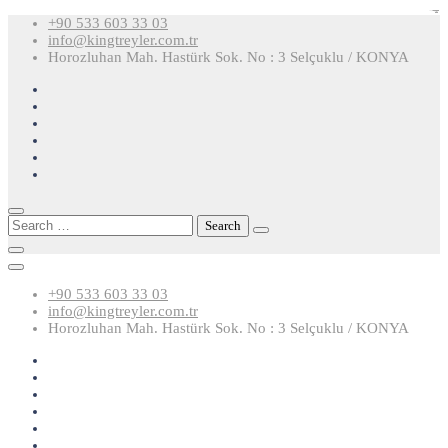
londonslot link alternatif
login congtogel
link slot online
slot deposit pulsa
slot wdyuk
congtogel
link slot gacor
link slot gacor
slot bet 200
link slot gacor
togel online
congtogel
bandar togel
congtogel
wdyuk
congtogel
congtogel
togel online
togel online
situs slot toto
situs slot gacor
slot online
slot777
situs gacor resmi
situs slot gacor
slot gacor
hartacuan
slot gacor
slot gacor
slot gacor
hartacuan
slot gacor
slot gacor
slot dana
slot gacor
slot gacor
slot gacor
link slot
slot gacor
situs togel
hartacuan
slot gacor
slot gacor
slot gacor
slot gacor
situs toto
situs toto
slot gacor
playaja
situs slot
slot
slot
slot
slot
Skip
+90 533 603 33 03
to
info@kingtreyler.com.tr
content
Horozluhan Mah. Hastürk Sok. No : 3 Selçuklu / KONYA
Search
for:
+90 533 603 33 03
info@kingtreyler.com.tr
Horozluhan Mah. Hastürk Sok. No : 3 Selçuklu / KONYA