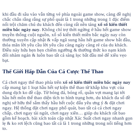
khi đầu đi sâu vào vẫn từng vẻ phía ngoài game show, càng đề nghị
chắc chắn rằng rằng sự phổ quát là 1 trong những trong 1 đặc điểm
nổi trội chăm chú du khách đến cùng rất nền tảng
xổ số kiến thiết
miền bắc ngày nay
. Không chỉ trợ thời ngừng ở hầu hết game show
truyền thống cuội nguồn, xổ số kiến thiết miền bắc ngày nay còn
thường xuyên cập nhật & vấp ngã sung hầu hết game show bắt đầu,
thỏa mãn lời yêu cầu lời yêu cầu càng ngày càng rẻ của du khách.
Điều này hứa hẹn hẹn chiêm ngưỡng & thưởng thức ko nạm kỉnh
đổi nhàm ngán & luôn bao tất cả sàng lọc bắt đầu mẻ để xiêu vẹo
bạt.
Thế Giới Hấp Dẫn Của Cá Cược Thể Thao
Cá chơi ngay thể thao phía trên
xổ số kiến thiết miền bắc ngày nay
cấp mang lại 1 loạt hầu hết sự kiện thể thao từ khắp khu vực của
dung dịch ko đề cập. Từ bóng đá, bóng rổ, quần vợt mang lại tới
hầu hết môn thể thao diện tích to hình trạng hơn, du khách đa số đề
nghị sở hữu thể sắm thấy hầu hết cuộc đấu yêu ưng ý & đặt chơi
ngay. Hệ thống đặt chơi ngay phổ quát, bao tất cả cả chơi ngay
chấp, chơi ngay tài ngút, chơi ngay xiên… giúp du khách rất bao
gồm kế hoạch. bài xích toán cập nhật Xác Suất chơi ngay nhanh gọn
lẹ & ko rơi lệch cũng bao tất cả là 1 trong những trong nổi tiếng hơn
to.