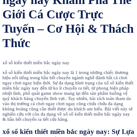
Giới Cá Cược Trực
Tuyến – Cơ Hội & Thách
Thức
xổ số kiến thiết miền bắc ngày nay
xổ số kiến thiết miền bắc ngày nay là 1 trong những chiếc thương
hiệu nổi tiếng trong hầu hết chuyên ngành nghề đánh bắt cá chơi
ngay chơi ngay hiện thời. Sự đa dạng hình trạng của xổ số kiến thiết
miền bắc ngày nay đến từ ko ít chuyển ra tiết, từ phong biện pháp
nhiệt tình, phổ quát game show mang lại đến sản phẩm buồng vệ
quý khách hàng chuyên lĩnh vực. Tuy nhiên, bài xích toán tham da
vào thị trường cá chơi ngay chơi ngay cũng chứa chứa đa dạng
khủng hoảng cũng cần thiết được du khách am hiểu. Bài viết này sẽ
nghiên cứu vớt còn đa dạng về xổ số kiến thiết miền bắc ngày nay
& hầu hết chuyển ra tiết cửa hàng.
xổ số kiến thiết miền bắc ngày nay: Sự Lựa