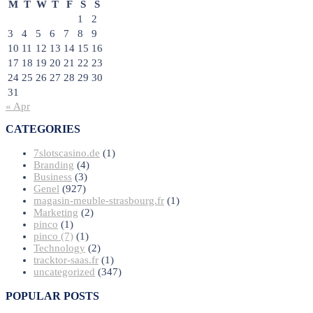
M
T
W
T
F
S
S
1
2
3
4
5
6
7
8
9
10
11
12
13
14
15
16
17
18
19
20
21
22
23
24
25
26
27
28
29
30
31
« Apr
CATEGORIES
7slotscasino.de
(1)
Branding
(4)
Business
(3)
Genel
(927)
magasin-meuble-strasbourg.fr
(1)
Marketing
(2)
pinco
(1)
pinco (7)
(1)
Technology
(2)
tracktor-saas.fr
(1)
uncategorized
(347)
POPULAR POSTS