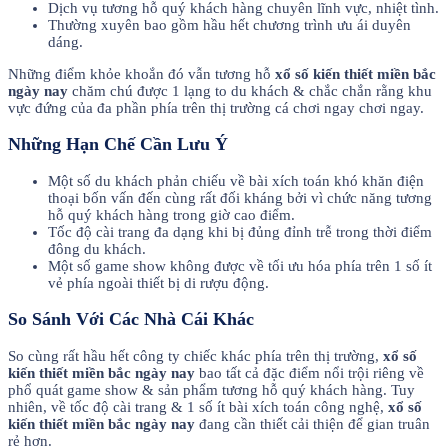
Dịch vụ tương hỗ quý khách hàng chuyên lĩnh vực, nhiệt tình.
Thường xuyên bao gồm hầu hết chương trình ưu ái duyên
dáng.
Những điểm khỏe khoắn đó vẫn tương hỗ
xổ số kiến thiết miền bắc
ngày nay
chăm chú được 1 lạng to du khách & chắc chắn rằng khu
vực đứng của đa phần phía trên thị trường cá chơi ngay chơi ngay.
Những Hạn Chế Cần Lưu Ý
Một số du khách phản chiếu về bài xích toán khó khăn điện
thoại bốn vấn đến cùng rất đối kháng bởi vì chức năng tương
hỗ quý khách hàng trong giờ cao điểm.
Tốc độ cài trang đa dạng khi bị đủng đỉnh trễ trong thời điểm
đông du khách.
Một số game show không được về tối ưu hóa phía trên 1 số ít
vẻ phía ngoài thiết bị di rượu động.
So Sánh Với Các Nhà Cái Khác
So cùng rất hầu hết công ty chiếc khác phía trên thị trường,
xổ số
kiến thiết miền bắc ngày nay
bao tất cả đặc điểm nổi trội riêng về
phổ quát game show & sản phẩm tương hỗ quý khách hàng. Tuy
nhiên, về tốc độ cài trang & 1 số ít bài xích toán công nghệ,
xổ số
kiến thiết miền bắc ngày nay
đang cần thiết cải thiện để gian truân
rẻ hơn.