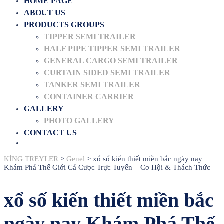
HOME PAGE
ABOUT US
PRODUCTS GROUPS
TIPPER SEMI TRAILER
HALF PIPE TIPPER SEMI TRAILER
GENERAL CARGO SEMI TRAILER
CURTAIN SIDED SEMI TRAILER
TANKER SEMI TRAILER
CONTAINER CARRIER
GALLERY
PHOTO GALLERY
CONTACT US
KİNG TREYLER
>
Genel
>
xổ số kiến thiết miền bắc ngày nay
Khám Phá Thế Giới Cá Cược Trực Tuyến – Cơ Hội & Thách Thức
xổ số kiến thiết miền bắc
ngày nay Khám Phá Thế