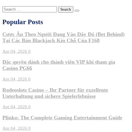
Search
for:
Popular Posts
Cược Ăn Theo Người Đang Vào Dây Đỏ (Bet Behind)
Tại Các Bàn Blackjack Kín Chỗ Của F168
Apr 04, 2026
0
Đặc quyền dành cho thành viên VIP khi tham gia
Casino PG66
Apr 04, 2026
0
Rodeoslots Casino – Ihr Partner für exzellente
Unterhaltung und sichere Spielerlebnisse
Apr 04, 2026
0
Plinko: The Complete Gaming Entertainment Guide
Apr 04, 2026
0