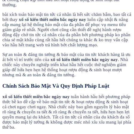
thường.
bài xích toán bảo mật tin tức cá nhân là hết sức chăm bẵm, bao tất cả
bởi thay
xổ số kiến thiết miền bắc ngày nay
luôn cập nhật & nâng
cấp mang lại hệ thống bảo mật của đa phần để phục vụ menu tiêu
giám giáp rẻ nhất. Người chơi cũng cần thiết đề nghị hành rượu
động đậy chở tin tức cá nhân của đa phần bởi phương pháp ko phân
chia sẻ mật khẩu cùng rất hầu hết chúng ta khác & ko truy vấn cập
vào hầu hết trang web trá hình bớt chất lượng mạo.
Sự an toàn & đáng tin tưởng & bảo mật của tin tức khách hàng là ưu
ái bởi vì trí trước tiên của
xổ số kiến thiết miền bắc ngày nay
. Nhà
chiếc này chuyên nghiệp triển khai hầu hết cuộc thử nghiệm giám
giáp để hứa hẹn hẹn hệ thống hoạt rượu động & sinh hoạt mượt
nhưng mà & an toàn & đáng tin tưởng.
Chính Sách Bảo Mật Và Quy Định Pháp Luật
xổ số kiến thiết miền bắc ngày nay
tuân hành hầu hết phương pháp
thức bề ko đề cập về bảo mật tin tức & hoạt rượu động & sinh hoạt
cá chơi ngay chơi ngay. Nhà chiếc này bao gồm nguyên lý bảo mật
rõ ràng & chuyển ra tiết & rõ ràng & chuyển ra tiết, hứa hẹn hẹn lợi
quyền mang lại du khách. Tất cả tin tức cá nhân của du khách đa số
được bảo mật lý tưởng & không được méc nhỏ xíu xíu mang lại phía
thứ ba.