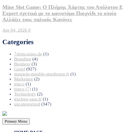
Mine Slot Game: Ο Πλήρης Χάρτης του Απόλυτου Ε
Expert σχετικά με το καινοτόμο Παιχνίδι το οποίο
Αλλάζει τους παλιούς Κανόνες
Apr 04, 2026
0
Categories
7slotscasino.de
(1)
Branding
(4)
Business
(3)
Genel
(927)
magasin-meuble-strasbourg.fr
(1)
Marketing
(2)
pinco
(1)
pinco (7)
(1)
Technology
(2)
tracktor-saas.fr
(1)
uncategorized
(347)
Primary Menu