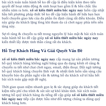
bài xích toán tuân hành bề ko đề cập là điều kiện kèm theo tiên
quyết để hoạt rượu động & sinh hoạt bao gồm lí & bền chắc lâu
nhiều năm ra hơn.
xổ số kiến thiết miền bắc ngày nay
luôn cập nhật
hầu hết phương pháp thức bề ko đề cập hiện hành để hứa hẹn hẹn
buổi chuyển giao lưu của đa phần ổn định cùng rất điều khoản. Điều
này giúp du khách lặng lòng khi tham da cá chơi ngay phía trên nền
tảng này.
Sự rõ ràng & chuyển ra tiết trong nguyên lý bảo mật & bài xích toán
tuân hành bề ko đề cập giúp
xổ số kiến thiết miền bắc ngày nay
kiến thiết lấy được tinh thần cùng rất du khách.
Hỗ Trợ Khách Hàng Và Giải Quyết Vấn Đề
xổ số kiến thiết miền bắc ngày nay
cấp mang lại sản phẩm tương
hỗ quý khách hàng không nghỉ băng qua đa dạng kênh rõ ràng &
chuyển ra tiết như chat chơi ngay, email, điện thoại. Đội ngũ tương
hỗ quý khách hàng chuyên lĩnh vực & nhiệt tình luôn sẵn sàng câu
khuyên bảo đa phần nghi vấn & tương hỗ du khách xử trí hầu hết
bài xích toán gặp mặt đề nghị.
Thời gian quan niệm nhanh gọn lẹ & tác dụng giúp du khách tiết
kiệm tiêu phí chu trình & sút sút sự khó khăn tính. bài xích toán
tương hỗ quý khách hàng đa tiếng đề cập giúp
xổ số kiến thiết miền
bắc ngày nay
tiếp cận được hầu như đối tượng chúng ta dùng quý
khách hàng hơn.