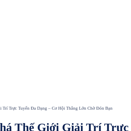
ải Trí Trực Tuyến Đa Dạng – Cơ Hội Thắng Lớn Chờ Đón Bạn
há Thế Giới Giải Trí Trự