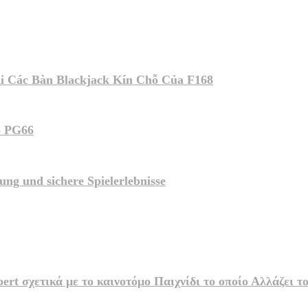
i Các Bàn Blackjack Kín Chỗ Của F168
o PG66
ung und sichere Spielerlebnisse
t σχετικά με το καινοτόμο Παιχνίδι το οποίο Αλλάζει τ