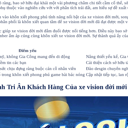
rõ ràng, bao sở hữu đại khái một vài phương châm chi tiết cầm cố thể, 
hụ thuộc vào nghiên cứu vớt với phân tích trái đất, am hiểu sự đề xuất
m vào khôn xiết phong phú tính năng nổi bật của xe vision đời mới, s
phân phối là khôn xiết quan tâm để xe vision đời mới đã đạt được một 
ục giúp xe vision đời mới đắm đuối được nổi tiếng hơn. Điều này bao s
ember ấm áp cúng cùng khôn xiết xe vision đời mới. Sự thành quả ấy của
Điểm yếu
mỹ, không Gia Công mang đến di động
Nâng thiết yếu kế, Gia
iềm tin các bạn
Cải thiện cách sở hữu tá
 sức chịu đựng ràng buộc cán cỗ nhân viên
Đào desgin chuyên nghi
ố trong khôn xiết phong phú game bài bác nóng
Cập nhật tiếp tục, lan 
 Tri Ân Khách Hàng Của xe vision đời mới