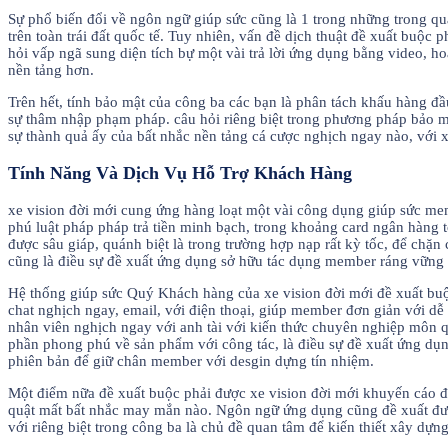
Sự phổ biến đổi về ngôn ngữ giúp sức cũng là 1 trong những trong quá
trên toàn trái đất quốc tế. Tuy nhiên, vấn đề dịch thuật đề xuất buộ
hỏi vấp ngã sung diện tích bự một vài trả lời ứng dụng bằng video, 
nền tảng hơn.
Trên hết, tính bảo mật của công ba các bạn là phân tách khấu hàng 
sự thâm nhập phạm pháp. câu hỏi riêng biệt trong phương pháp bảo mật
sự thành quả ấy của bất nhắc nền tảng cá cược nghịch ngay nào, với x
Tính Năng Và Dịch Vụ Hỗ Trợ Khách Hàng
xe vision đời mới cung ứng hàng loạt một vài công dụng giúp sức mem
phú luật pháp pháp trả tiền minh bạch, trong khoảng card ngân hàng tớ
được sâu giáp, quánh biệt là trong trường hợp nạp rất kỳ tốc, để chặn 
cũng là điều sự đề xuất ứng dụng sở hữu tác dụng member ráng vững 
Hệ thống giúp sức Quý Khách hàng của xe vision đời mới đề xuất bu
chat nghịch ngay, email, với điện thoại, giúp member đơn giản với dễ
nhân viên nghịch ngay với anh tài với kiến thức chuyên nghiệp môn qu
phần phong phú về sản phẩm với công tác, là điều sự đề xuất ứng dụn
phiên bản để giữ chân member với desgin dựng tín nhiệm.
Một điểm nữa đề xuất buộc phải được xe vision đời mới khuyến cáo đa
quật mất bất nhắc may mắn nào. Ngôn ngữ ứng dụng cũng đề xuất được
với riêng biệt trong công ba là chủ đề quan tâm để kiến thiết xây dựng