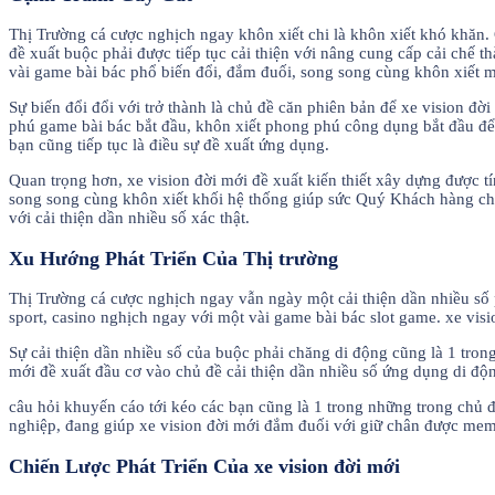
Thị Trường cá cược nghịch ngay khôn xiết chi là khôn xiết khó khăn. 
đề xuất buộc phải được tiếp tục cải thiện với nâng cung cấp cải chế t
vài game bài bác phổ biến đổi, đắm đuối, song song cùng khôn xiết
Sự biến đổi đổi với trở thành là chủ đề căn phiên bản để xe vision đờ
phú game bài bác bắt đầu, khôn xiết phong phú công dụng bắt đầu để đ
bạn cũng tiếp tục là điều sự đề xuất ứng dụng.
Quan trọng hơn, xe vision đời mới đề xuất kiến thiết xây dựng được t
song song cùng khôn xiết khối hệ thống giúp sức Quý Khách hàng chu
với cải thiện dần nhiều số xác thật.
Xu Hướng Phát Triển Của Thị trường
Thị Trường cá cược nghịch ngay vẫn ngày một cải thiện dần nhiều số p
sport, casino nghịch ngay với một vài game bài bác slot game. xe vi
Sự cải thiện dần nhiều số của buộc phải chăng di động cũng là 1 tro
mới đề xuất đầu cơ vào chủ đề cải thiện dần nhiều số ứng dụng di độ
câu hỏi khuyến cáo tới kéo các bạn cũng là 1 trong những trong ch
nghiệp, đang giúp xe vision đời mới đắm đuối với giữ chân được memb
Chiến Lược Phát Triển Của xe vision đời mới