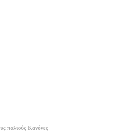
ους παλιούς Κανόνες