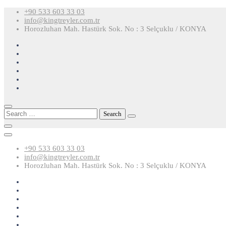
Skip
+90 533 603 33 03
to
info@kingtreyler.com.tr
content
Horozluhan Mah. Hastürk Sok. No : 3 Selçuklu / KONYA
Search
for:
+90 533 603 33 03
info@kingtreyler.com.tr
Horozluhan Mah. Hastürk Sok. No : 3 Selçuklu / KONYA