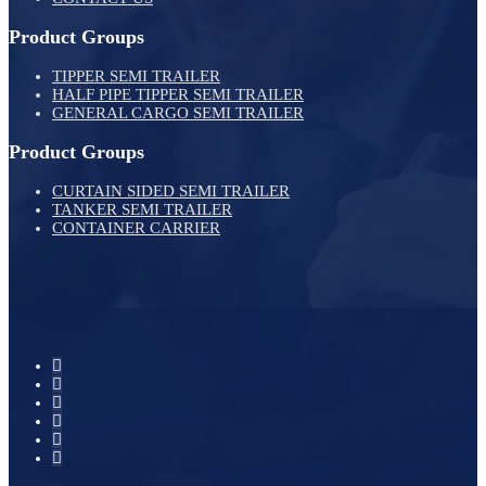
Product Groups
TIPPER SEMI TRAILER
HALF PIPE TIPPER SEMI TRAILER
GENERAL CARGO SEMI TRAILER
Product Groups
CURTAIN SIDED SEMI TRAILER
TANKER SEMI TRAILER
CONTAINER CARRIER