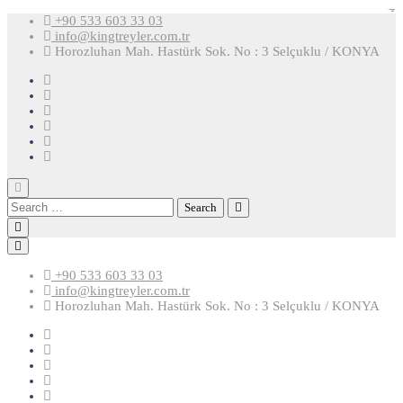
londonslot link alternatif
login congtogel
link slot online
slot deposit pulsa
slot wdyuk
congtogel
link slot gacor
link slot gacor
slot bet 200
link slot gacor
togel online
congtogel
bandar togel
congtogel
wdyuk
congtogel
congtogel
togel online
togel online
situs slot toto
situs slot gacor
slot online
slot777
situs gacor resmi
situs slot gacor
slot gacor
hartacuan
slot gacor
slot gacor
slot gacor
hartacuan
slot gacor
slot gacor
slot dana
slot gacor
slot gacor
slot gacor
link slot
slot gacor
situs togel
hartacuan
slot gacor
slot gacor
slot gacor
slot gacor
situs toto
situs toto
slot gacor
playaja
situs slot
slot
slot
slot
slot
Skip
+90 533 603 33 03
to
info@kingtreyler.com.tr
content
Horozluhan Mah. Hastürk Sok. No : 3 Selçuklu / KONYA
Search
for:
+90 533 603 33 03
info@kingtreyler.com.tr
Horozluhan Mah. Hastürk Sok. No : 3 Selçuklu / KONYA