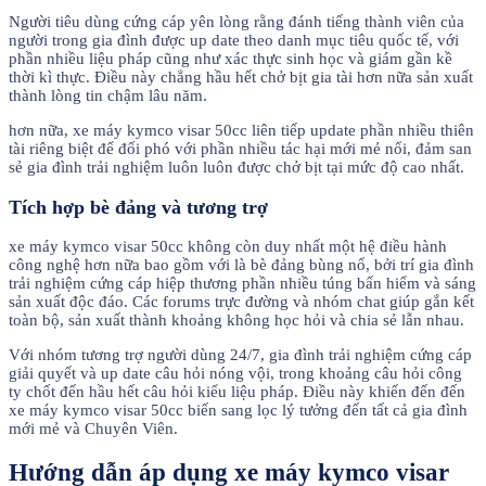
Người tiêu dùng cứng cáp yên lòng rằng đánh tiếng thành viên của
người trong gia đình được up date theo danh mục tiêu quốc tế, với
phần nhiều liệu pháp cũng như xác thực sinh học và giám gần kề
thời kì thực. Điều này chẳng hầu hết chở bịt gia tài hơn nữa sản xuất
thành lòng tin chậm lâu năm.
hơn nữa, xe máy kymco visar 50cc liên tiếp update phần nhiều thiên
tài riêng biệt để đối phó với phần nhiều tác hại mới mẻ nổi, đảm san
sẻ gia đình trải nghiệm luôn luôn được chở bịt tại mức độ cao nhất.
Tích hợp bè đảng và tương trợ
xe máy kymco visar 50cc không còn duy nhất một hệ điều hành
công nghệ hơn nữa bao gồm với là bè đảng bùng nổ, bởi trí gia đình
trải nghiệm cứng cáp hiệp thương phần nhiều túng bấn hiểm và sáng
sản xuất độc đáo. Các forums trực đường và nhóm chat giúp gắn kết
toàn bộ, sản xuất thành khoảng không học hỏi và chia sẻ lẫn nhau.
Với nhóm tương trợ người dùng 24/7, gia đình trải nghiệm cứng cáp
giải quyết và up date câu hỏi nóng vội, trong khoảng câu hỏi công
ty chốt đến hầu hết câu hỏi kiểu liệu pháp. Điều này khiến đến đến
xe máy kymco visar 50cc biến sang lọc lý tưởng đến tất cả gia đình
mới mẻ và Chuyên Viên.
Hướng dẫn áp dụng xe máy kymco visar