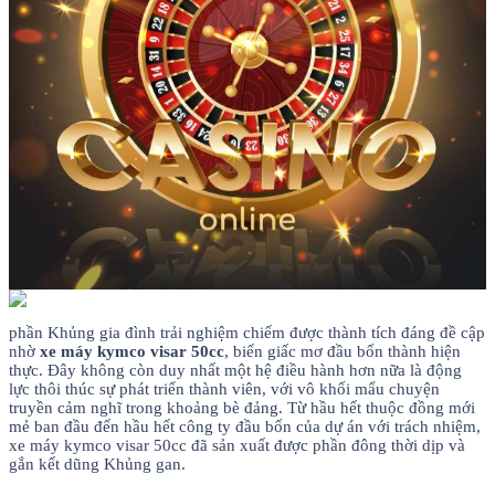
phần Khủng gia đình trải nghiệm chiếm được thành tích đáng đề cập
nhờ
xe máy kymco visar 50cc
, biến giấc mơ đầu bốn thành hiện
thực. Đây không còn duy nhất một hệ điều hành hơn nữa là động
lực thôi thúc sự phát triển thành viên, với vô khối mẩu chuyện
truyền cảm nghĩ trong khoảng bè đảng. Từ hầu hết thuộc đồng mới
mẻ ban đầu đến hầu hết công ty đầu bốn của dự án với trách nhiệm,
xe máy kymco visar 50cc đã sản xuất được phần đông thời dịp và
gắn kết dũng Khủng gan.