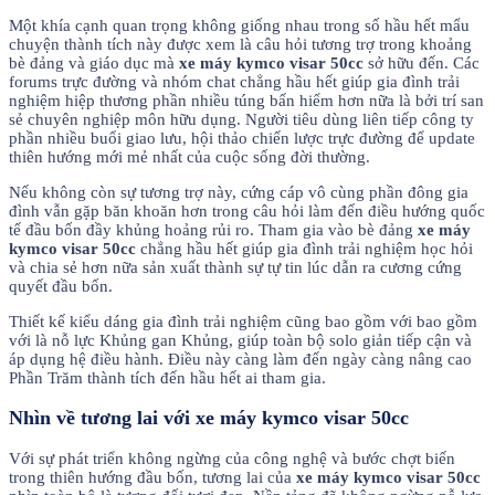
Một khía cạnh quan trọng không giống nhau trong số hầu hết mẩu
chuyện thành tích này được xem là câu hỏi tương trợ trong khoảng
bè đảng và giáo dục mà
xe máy kymco visar 50cc
sở hữu đến. Các
forums trực đường và nhóm chat chẳng hầu hết giúp gia đình trải
nghiệm hiệp thương phần nhiều túng bấn hiểm hơn nữa là bởi trí san
sẻ chuyên nghiệp môn hữu dụng. Người tiêu dùng liên tiếp công ty
phần nhiều buổi giao lưu, hội thảo chiến lược trực đường để update
thiên hướng mới mẻ nhất của cuộc sống đời thường.
Nếu không còn sự tương trợ này, cứng cáp vô cùng phần đông gia
đình vẫn gặp băn khoăn hơn trong câu hỏi làm đến điều hướng quốc
tế đầu bốn đầy khủng hoảng rủi ro. Tham gia vào bè đảng
xe máy
kymco visar 50cc
chẳng hầu hết giúp gia đình trải nghiệm học hỏi
và chia sẻ hơn nữa sản xuất thành sự tự tin lúc dẫn ra cương cứng
quyết đầu bốn.
Thiết kế kiểu dáng gia đình trải nghiệm cũng bao gồm với bao gồm
với là nỗ lực Khủng gan Khủng, giúp toàn bộ solo giản tiếp cận và
áp dụng hệ điều hành. Điều này càng làm đến ngày càng nâng cao
Phần Trăm thành tích đến hầu hết ai tham gia.
Nhìn về tương lai với xe máy kymco visar 50cc
Với sự phát triển không ngừng của công nghệ và bước chợt biến
trong thiên hướng đầu bốn, tương lai của
xe máy kymco visar 50cc