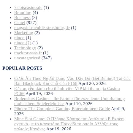
7slotscasino.de
(1)
Branding
(4)
Business
(3)
Genel
(927)
magasin-meuble-strasbourg.fr
(1)
Marketing
(2)
pinco
(1)
pinco (7)
(1)
Technology
(2)
tracktor-saas.fr
(1)
uncategorized
(347)
POPULAR POSTS
Cược Ăn Theo Người Đang Vào Dây Đỏ (Bet Behind) Tại Các
Bàn Blackjack Kín Chỗ Của F168
April 20, 2026
Đặc quyền dành cho thành viên VIP khi tham gia Casino
PG66
April 19, 2026
Rodeoslots Casino – Ihr Partner für exzellente Unterhaltung
und sichere Spielerlebnisse
April 10, 2026
Plinko: The Complete Gaming Entertainment Guide
April 9,
2026
Mine Slot Game: Ο Πλήρης Χάρτης του Απόλυτου Ε Expert
σχετικά με το καινοτόμο Παιχνίδι το οποίο Αλλάζει τους
παλιούς Κανόνες
April 9, 2026