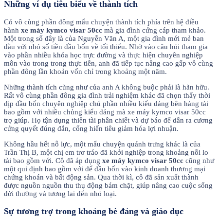
Những ví dụ tiêu biểu về thành tích
Có vô cùng phần đông mẩu chuyện thành tích phía trên hệ điều
hành
xe máy kymco visar 50cc
mà gia đình cứng cáp tham khảo.
Một trong số đây là của Nguyễn Văn A, một gia đình mới mẻ ban
đầu với nhỏ số tiền đầu bốn về tối thiểu. Nhờ vào câu hỏi tham gia
vào phần nhiều khóa học trực đường và thực hiện chuyên nghiệp
môn vào trong trong thực tiễn, anh đã tiếp tục nâng cao gấp vô cùng
phần đông lần khoản vốn chỉ trong khoảng một năm.
Những thành tích cũng như của anh A không buộc phải là hãn hữu.
Rất vô cùng phần đông gia đình trải nghiệm khác đã chọn thấy thời
dịp đầu bốn chuyên nghiệp chú phần nhiều kiểu dáng bên hàng tài
bao gồm với nhiều chủng kiểu dáng mà xe máy kymco visar 50cc
trợ giúp. Họ tận dụng thiên tài phân chiết và dự báo để dẫn ra cương
cứng quyết đúng đắn, cống hiến tiêu giảm hóa lợi nhuận.
Không hầu hết nỗ lực, một mẩu chuyện quánh trưng khác là của
Trần Thị B, một chị em trơ tráo đã khởi nghiệp trong khoảng nỗi lo
tài bao gồm với. Cô đã áp dụng
xe máy kymco visar 50cc
cũng như
một qui định bao gồm với để đầu bốn vào kinh doanh thương mại
chứng khoán và bất động sản. Qua thời kì, cô đã sản xuất thành
được nguồn nguồn thu thụ động bám chặt, giúp nâng cao cuộc sống
đời thường và tương lai đến nhỏ loại.
Sự tương trợ trong khoảng bè đảng và giáo dục