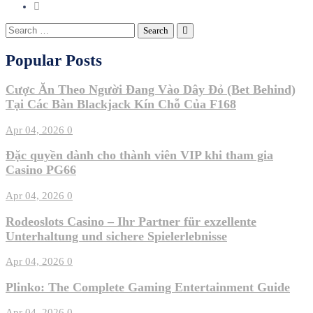
Search
for:
Popular Posts
Cược Ăn Theo Người Đang Vào Dây Đỏ (Bet Behind)
Tại Các Bàn Blackjack Kín Chỗ Của F168
Apr 04, 2026
0
Đặc quyền dành cho thành viên VIP khi tham gia
Casino PG66
Apr 04, 2026
0
Rodeoslots Casino – Ihr Partner für exzellente
Unterhaltung und sichere Spielerlebnisse
Apr 04, 2026
0
Plinko: The Complete Gaming Entertainment Guide
Apr 04, 2026
0