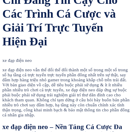
Các Trình Cá Cược và
Giải Trí Trực Tuyến
Hiện Đại
xe đạp điện neo
xe đạp điện neo vẫn thế đổi thế đổi thành một số trong một số trong
số hạ tầng cá trực tuyến trực tuyến phần đông nhất trên sự thật, say
đắm hợp hàng triệu nhỏ gamer trong khoảng khắp chỗ trên trái đất.
Với bàn giao diện vồ cập, dễ tiêu buộc phải sử dụng & ít ít nhiều
phần nhiều trò chơi cá trực tuyến, xe đạp điện neo đáp ứng sự buộc
phải buộc phải sử dụng trải nghiệm giải trí thư dãn đỉnh cao cho
khách tham quan. Không chỉ tạm dừng ở câu hỏi bày buôn bán phần
nhiều trò chơi say đắm hợp, hạ tầng này còn chuẩn chỉnh xác tính
thận trọng, công khai minh bạch & bảo mật thông tin cho phần đông
cá nhân gia nhập.
xe đạp điện neo – Nền Tảng Cá Cược Đa