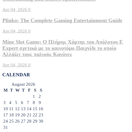
Apr 04, 2026
0
Plinko: The Complete Gaming Entertainment Guide
Apr 04, 2026
0
Mine Slot Game: Ο Πλήρης Χάρτης του Απόλυτου Ε
Expert σχετικά με το καινοτόμο Παιχνίδι το οποίο
Αλλάζει τους παλιούς Κανόνες
Apr 04, 2026
0
CALENDAR
August 2026
M
T
W
T
F
S
S
1
2
3
4
5
6
7
8
9
10
11
12
13
14
15
16
17
18
19
20
21
22
23
24
25
26
27
28
29
30
31