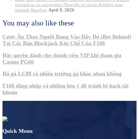
σχετικά με το καινοτόμο Παιχνίδι το οποίο Αλλάζει τους
παλιούς Κανόνες
April 9, 2026
You may also like these
Cược Ăn Theo Người Đang Vào Dây Đỏ (Bet Behind)
Tại Các Bàn Blackjack Kín Chỗ Của F168
Đặc quyền dành cho thành viên VIP khi tham gia
Casino PG66
Đá gà LC88 có nhiều trường gà khác nhau không
F168 đăng nhập và những lưu ý để tránh bị hack tài
khoản
Quick Menu