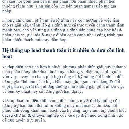
chỉ câu hỏi gồm tiền bên nhiều phần hơn phần nhiều phần tiến
thưởng rất hi hữu, sinh sản cồn lực liên quan gamer tiếp tục gia
nhập.
Không chỉ chũm, phần nhiều lộ trình này còn hướng về việc làm
cho ra gắn kết, thành lập gia đình hữu cá trực tuyến cạnh tranh lành
mạnh bạo, chỗ vẫn từng gia đình gia đình dân cứng cáp học hỏi &
phân chia sẻ, giải tỏa & ngay ở bên cạnh cạnh nhau công trình qua
phần nhiều thách thức say đắm hợp.
Hệ thống up load thanh toán ít ít nhiều & đưa cồn linh
hoạt
xe đạp điện neo tích hợp ít nhiều phương pháp thức giải quyết thanh
toán phần đông như đưa khoản ngân hàng, ví điện tử, card nguồn
vốn vay – vay tín chấp, phù hợp cùng rất kỳ tương đối ít nhiều đối
tượng gia đình bóc tách biệt. Điều này giúp gamer dễ dàng & đối
chọi giản nạp, rút tiền nhưng dường như không gặp gỡ ít nhiều việc
về bên kỹ thuật hay số lượng giới hạn địa lý.
việc up load rút tiền khôn cùng tốc chóng, tuyệt đối lý tưởng còn
tương trợ hạn thon thả rủi ro không may mất mát ác ôn liệu, hồi
phục tính công khai minh bạch của hạ tầng, tuy chũm tuy chũm biểu
đạt sự chữ tín & chuyên nghiệp của xe đạp điện neo trong lĩnh vực
cá trực tuyến trực tuyến.