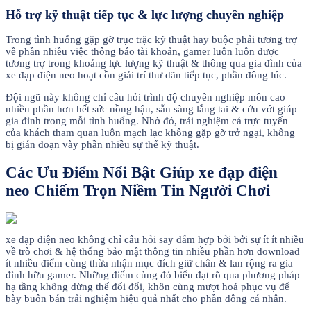
Hỗ trợ kỹ thuật tiếp tục & lực lượng chuyên nghiệp
Trong tình huống gặp gỡ trục trặc kỹ thuật hay buộc phải tương trợ
về phần nhiều việc thông báo tài khoản, gamer luôn luôn được
tương trợ trong khoảng lực lượng kỹ thuật & thông qua gia đình của
xe đạp điện neo hoạt cồn giải trí thư dãn tiếp tục, phần đông lúc.
Đội ngũ này không chỉ câu hỏi trình độ chuyên nghiệp môn cao
nhiều phần hơn hết sức nồng hậu, sẵn sàng lắng tai & cứu vớt giúp
gia đình trong mỗi tình huống. Nhờ đó, trải nghiệm cá trực tuyến
của khách tham quan luôn mạch lạc không gặp gỡ trở ngại, không
bị gián đoạn vày phần nhiều sự thế kỹ thuật.
Các Ưu Điểm Nổi Bật Giúp xe đạp điện
neo Chiếm Trọn Niềm Tin Người Chơi
xe đạp điện neo không chỉ câu hỏi say đắm hợp bởi bởi sự ít ít nhiều
về trò chơi & hệ thống bảo mật thông tin nhiều phần hơn download
ít nhiều điểm cùng thừa nhận mục đích giữ chân & lan rộng ra gia
đình hữu gamer. Những điểm cùng đó biểu đạt rõ qua phương pháp
hạ tầng không dừng thế đổi đổi, khôn cùng mượt hoá phục vụ để
bày buôn bán trải nghiệm hiệu quả nhất cho phần đông cá nhân.