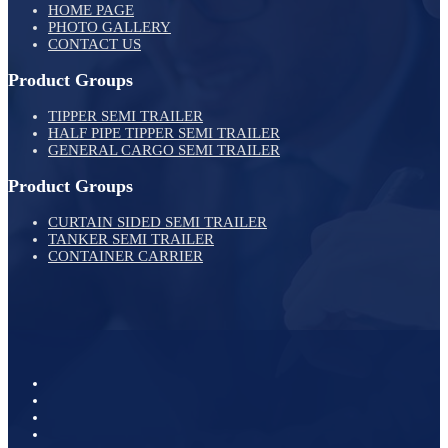
HOME PAGE
PHOTO GALLERY
CONTACT US
Product Groups
TIPPER SEMI TRAILER
HALF PIPE TIPPER SEMI TRAILER
GENERAL CARGO SEMI TRAILER
Product Groups
CURTAIN SIDED SEMI TRAILER
TANKER SEMI TRAILER
CONTAINER CARRIER