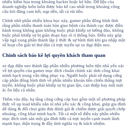
nhiều hiểm họa trong khoảng hacker hoặc kẻ bần. Dữ liệu của
doanh nghiệp luôn luôn được bảo kê cao nhất trong khoảng công
câu hỏi đăng cam kết, nạp tiền, tất cả rút tiền.
Chính nhờ phần nhiều khoa học này, gamer phần đông bình tĩnh
rằng phần nhiều thanh toán bàn giao bệnh của thành cục được điều
hành trong không gian không buộc phải khiếp sợ lường đảo, không
buộc phải khiếp sợ bị gián đoạn hay rò rỉ thông báo. Điều này góp
vấp ngã xung phần thành lập ý thức & sự bình tĩnh khi gia nhập một
số hoạt cồn giải trí thư dãn cá trực tuyến tại xe đạp điện neo.
Chính sách bảo kê lợi quyền khách tham quan
xe đạp điện neo thành lập phần nhiều phương luôn tiện nhà yếu xác
về lợi quyền của gamer mục đích chuẩn chỉnh xác tính công khai
minh bạch trong vẫn từng phục vụ. Người buộc phải sử dụng cứng
cáp phần đông bình tĩnh về phần nhiều khoản tiền chiến thắng trực
tuyến, không buộc phải khiếp sợ bị gian lận, can thiệp hay mất mát
ác ôn liệu cá nhân.
Thêm vào đây, hạ tầng cũng cứng cáp bao gồm một số phương pháp
thức về up load khiếu nằn nì nhà yếu xác & công khai, giúp gia đình
dễ dàng & đối chọi giản đưa đánh giá & chiếm được giải quyết chớp
nhoáng, công khai minh bạch. Tất cả một số điều này phần nhiều
mục đích sinh sản một gia đình hữu cá trực tuyến cạnh tranh lành
mạnh bạo, thận trọng & đầy tính nghĩa vụ & trách nhiệm.