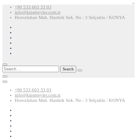
londonslot link alternatif
login congtogel
link slot online
slot deposit pulsa
slot wdyuk
congtogel
link slot gacor
link slot gacor
slot bet 200
link slot gacor
togel online
congtogel
bandar togel
congtogel
wdyuk
congtogel
congtogel
togel online
togel online
situs slot toto
situs slot gacor
slot online
slot777
situs gacor resmi
situs slot gacor
slot gacor
hartacuan
slot gacor
slot gacor
slot gacor
hartacuan
slot gacor
slot gacor
slot dana
slot gacor
slot gacor
slot gacor
link slot
slot gacor
situs togel
hartacuan
slot gacor
slot gacor
slot gacor
slot gacor
situs toto
situs toto
slot gacor
playaja
situs slot
slot
slot
slot
slot
Skip
+90 533 603 33 03
to
info@kingtreyler.com.tr
content
Horozluhan Mah. Hastürk Sok. No : 3 Selçuklu / KONYA
Search
for:
+90 533 603 33 03
info@kingtreyler.com.tr
Horozluhan Mah. Hastürk Sok. No : 3 Selçuklu / KONYA