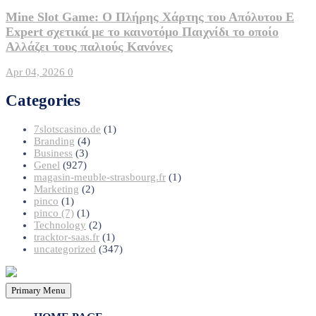
Mine Slot Game: Ο Πλήρης Χάρτης του Απόλυτου Ε
Expert σχετικά με το καινοτόμο Παιχνίδι το οποίο
Αλλάζει τους παλιούς Κανόνες
Apr 04, 2026
0
Categories
7slotscasino.de
(1)
Branding
(4)
Business
(3)
Genel
(927)
magasin-meuble-strasbourg.fr
(1)
Marketing
(2)
pinco
(1)
pinco (7)
(1)
Technology
(2)
tracktor-saas.fr
(1)
uncategorized
(347)
Primary Menu