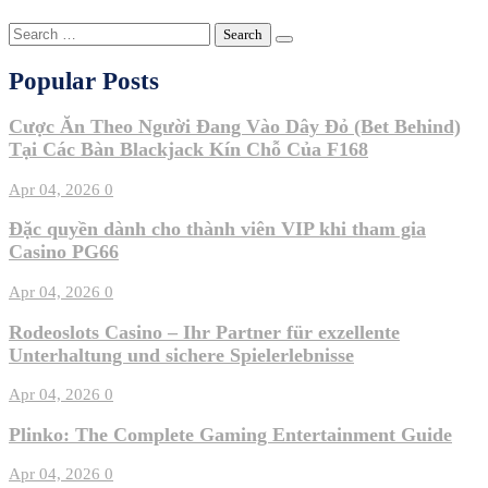
Search
for:
Popular Posts
Cược Ăn Theo Người Đang Vào Dây Đỏ (Bet Behind)
Tại Các Bàn Blackjack Kín Chỗ Của F168
Apr 04, 2026
0
Đặc quyền dành cho thành viên VIP khi tham gia
Casino PG66
Apr 04, 2026
0
Rodeoslots Casino – Ihr Partner für exzellente
Unterhaltung und sichere Spielerlebnisse
Apr 04, 2026
0
Plinko: The Complete Gaming Entertainment Guide
Apr 04, 2026
0