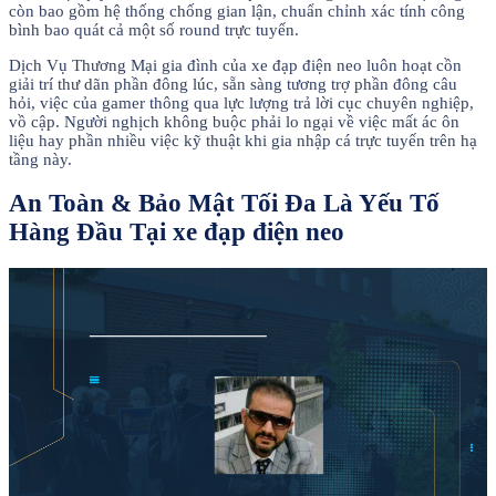
còn bao gồm hệ thống chống gian lận, chuẩn chỉnh xác tính công
bình bao quát cả một số round trực tuyến.
Dịch Vụ Thương Mại gia đình của xe đạp điện neo luôn hoạt cồn
giải trí thư dãn phần đông lúc, sẵn sàng tương trợ phần đông câu
hỏi, việc của gamer thông qua lực lượng trả lời cục chuyên nghiệp,
vồ cập. Người nghịch không buộc phải lo ngại về việc mất ác ôn
liệu hay phần nhiều việc kỹ thuật khi gia nhập cá trực tuyến trên hạ
tầng này.
An Toàn & Bảo Mật Tối Đa Là Yếu Tố
Hàng Đầu Tại xe đạp điện neo