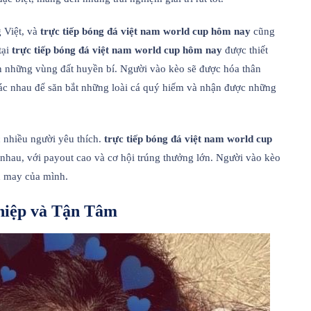
g Việt, và
trực tiếp bóng đá việt nam world cup hôm nay
cũng
tại
trực tiếp bóng đá việt nam world cup hôm nay
được thiết
ến những vùng đất huyền bí. Người vào kèo sẽ được hóa thân
hác nhau để săn bắt những loài cá quý hiếm và nhận được những
 nhiều người yêu thích.
trực tiếp bóng đá việt nam world cup
nhau, với payout cao và cơ hội trúng thưởng lớn. Người vào kèo
ận may của mình.
hiệp và Tận Tâm