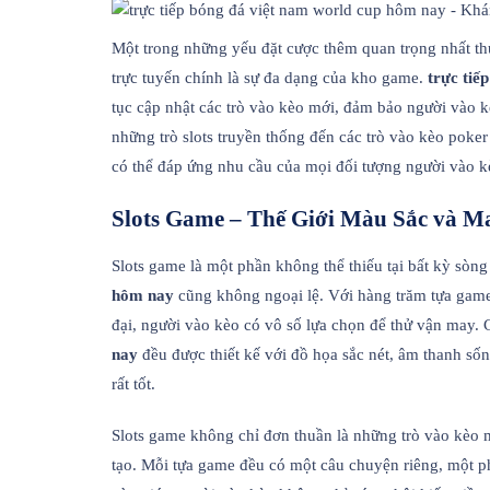
Một trong những yếu đặt cược thêm quan trọng nhất thu
trực tuyến chính là sự đa dạng của kho game.
trực tiế
tục cập nhật các trò vào kèo mới, đảm bảo người vào 
những trò slots truyền thống đến các trò vào kèo poker
có thể đáp ứng nhu cầu của mọi đối tượng người vào k
Slots Game – Thế Giới Màu Sắc và 
Slots game là một phần không thể thiếu tại bất kỳ sòng
hôm nay
cũng không ngoại lệ. Với hàng trăm tựa game 
đại, người vào kèo có vô số lựa chọn để thử vận may. 
nay
đều được thiết kế với đồ họa sắc nét, âm thanh sốn
rất tốt.
Slots game không chỉ đơn thuần là những trò vào kèo m
tạo. Mỗi tựa game đều có một câu chuyện riêng, một ph