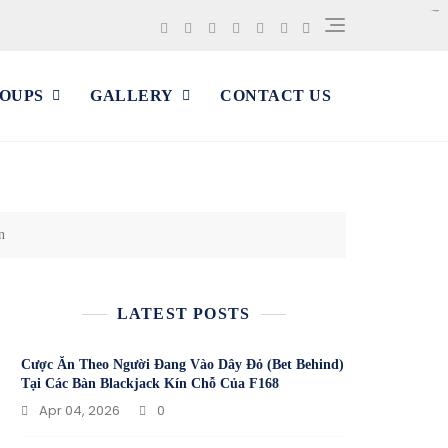
londonslot link alternatif
login congtogel
link slot online
slot deposit pulsa
slot wdyuk
congtogel
link slot gacor
link slot gacor
slot bet 200
link slot gacor
togel online
congtogel
bandar togel
congtogel
wdyuk
congtogel
congtogel
togel online
togel online
situs slot toto
situs slot gacor
slot online
slot777
situs gacor resmi
situs slot gacor
slot gacor
hartacuan
slot gacor
slot gacor
slot gacor
hartacuan
slot gacor
slot gacor
slot dana
slot gacor
slot gacor
slot gacor
link slot
slot gacor
situs togel
hartacuan
slot gacor
slot gacor
slot gacor
slot gacor
situs toto
situs toto
slot gacor
playaja
situs slot
slot
slot
slot
slot
OUPS
GALLERY
CONTACT US
n
LATEST POSTS
Cược Ăn Theo Người Đang Vào Dây Đỏ (Bet Behind)
Tại Các Bàn Blackjack Kín Chỗ Của F168
Apr 04, 2026
0