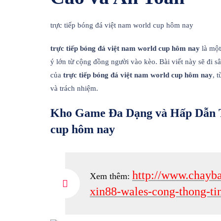
trực tiếp bóng đá việt nam world cup hôm nay
trực tiếp bóng đá việt nam world cup hôm nay
là một
ý lớn từ cộng đồng người vào kèo. Bài viết này sẽ đi
của
trực tiếp bóng đá việt nam world cup hôm nay
, 
và trách nhiệm.
Kho Game Đa Dạng và Hấp Dẫn Tạ
cup hôm nay
http://www.chayba
Xem thêm:
xin88-wales-cong-thong-ti