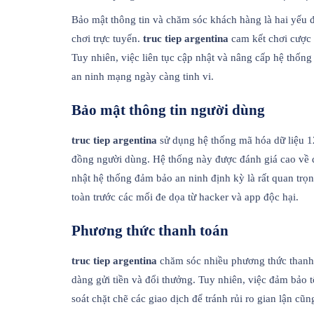
Bảo mật thông tin và chăm sóc khách hàng là hai yếu 
chơi trực tuyến.
truc tiep argentina
cam kết chơi cược
Tuy nhiên, việc liên tục cập nhật và nâng cấp hệ thống
an ninh mạng ngày càng tinh vi.
Bảo mật thông tin người dùng
truc tiep argentina
sử dụng hệ thống mã hóa dữ liệu 12
đồng người dùng. Hệ thống này được đánh giá cao về đ
nhật hệ thống đảm bảo an ninh định kỳ là rất quan tr
toàn trước các mối đe dọa từ hacker và app độc hại.
Phương thức thanh toán
truc tiep argentina
chăm sóc nhiều phương thức thanh 
dàng gửi tiền và đổi thưởng. Tuy nhiên, việc đảm bảo tố
soát chặt chẽ các giao dịch để tránh rủi ro gian lận cũ