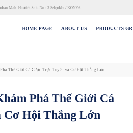
uhan Mah. Hastürk Sok. No : 3 Selçuklu / KONYA
HOME PAGE
ABOUT US
PRODUCTS GR
m Phá Thế Giới Cá Cược Trực Tuyến và Cơ Hội Thắng Lớn
a Khám Phá Thế Giới Cá
à Cơ Hội Thắng Lớn