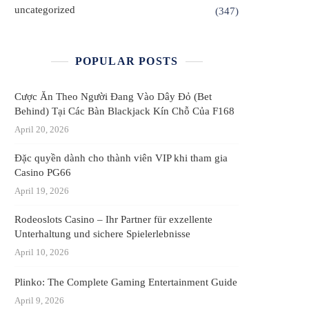
uncategorized
(347)
POPULAR POSTS
Cược Ăn Theo Người Đang Vào Dây Đỏ (Bet
Behind) Tại Các Bàn Blackjack Kín Chỗ Của F168
April 20, 2026
Đặc quyền dành cho thành viên VIP khi tham gia
Casino PG66
April 19, 2026
Rodeoslots Casino – Ihr Partner für exzellente
Unterhaltung und sichere Spielerlebnisse
April 10, 2026
Plinko: The Complete Gaming Entertainment Guide
April 9, 2026