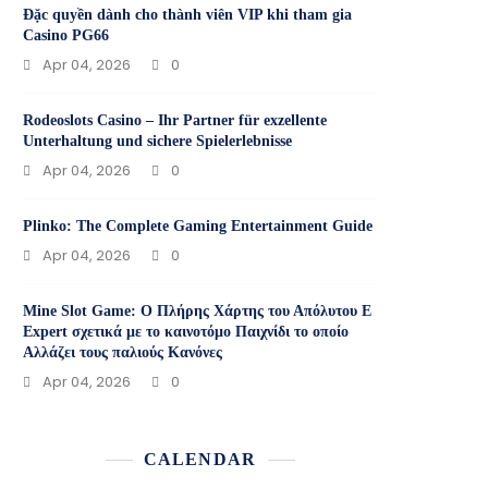
Đặc quyền dành cho thành viên VIP khi tham gia
Casino PG66
Apr 04, 2026
0
Rodeoslots Casino – Ihr Partner für exzellente
Unterhaltung und sichere Spielerlebnisse
Apr 04, 2026
0
Plinko: The Complete Gaming Entertainment Guide
Apr 04, 2026
0
Mine Slot Game: Ο Πλήρης Χάρτης του Απόλυτου Ε
Expert σχετικά με το καινοτόμο Παιχνίδι το οποίο
Αλλάζει τους παλιούς Κανόνες
Apr 04, 2026
0
CALENDAR