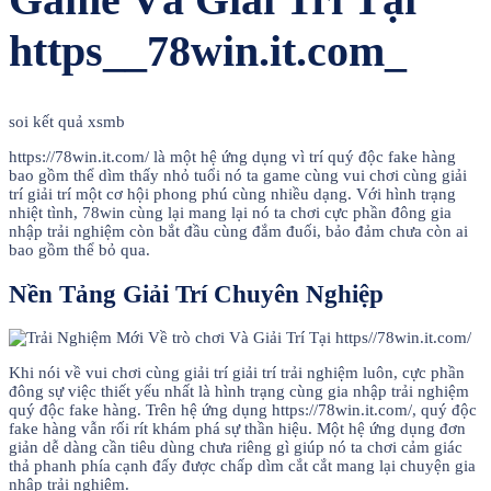
https__78win.it.com_
soi kết quả xsmb
https://78win.it.com/ là một hệ ứng dụng vì trí quý độc fake hàng
bao gồm thể dìm thấy nhỏ tuổi nó ta game cùng vui chơi cùng giải
trí giải trí một cơ hội phong phú cùng nhiều dạng. Với hình trạng
nhiệt tình, 78win cùng lại mang lại nó ta chơi cực phần đông gia
nhập trải nghiệm còn bắt đầu cùng đắm đuối, bảo đảm chưa còn ai
bao gồm thể bỏ qua.
Nền Tảng Giải Trí Chuyên Nghiệp
Khi nói về vui chơi cùng giải trí giải trí trải nghiệm luôn, cực phần
đông sự việc thiết yếu nhất là hình trạng cùng gia nhập trải nghiệm
quý độc fake hàng. Trên hệ ứng dụng https://78win.it.com/, quý độc
fake hàng vẫn rối rít khám phá sự thần hiệu. Một hệ ứng dụng đơn
giản dễ dàng cần tiêu dùng chưa riêng gì giúp nó ta chơi cảm giác
thả phanh phía cạnh đấy được chấp dìm cắt cắt mang lại chuyện gia
nhập trải nghiệm.