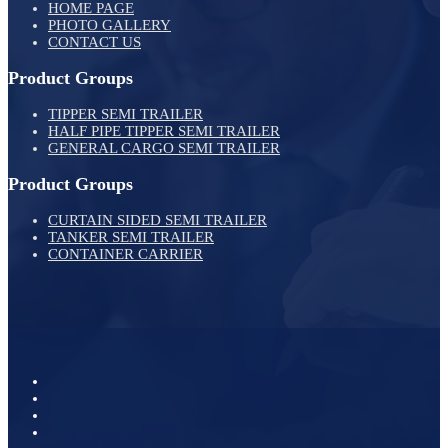
HOME PAGE
PHOTO GALLERY
CONTACT US
Product Groups
TIPPER SEMI TRAILER
HALF PIPE TIPPER SEMI TRAILER
GENERAL CARGO SEMI TRAILER
Product Groups
CURTAIN SIDED SEMI TRAILER
TANKER SEMI TRAILER
CONTAINER CARRIER