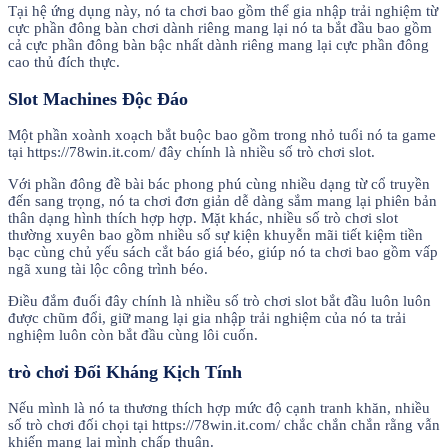
Tại hệ ứng dụng này, nó ta chơi bao gồm thể gia nhập trải nghiệm từ
cực phần đông bàn chơi dành riêng mang lại nó ta bắt đầu bao gồm
cả cực phần đông bàn bậc nhất dành riêng mang lại cực phần đông
cao thủ đích thực.
Slot Machines Độc Đáo
Một phần xoành xoạch bắt buộc bao gồm trong nhỏ tuổi nó ta game
tại https://78win.it.com/ đây chính là nhiều số trò chơi slot.
Với phần đông đề bài bác phong phú cùng nhiều dạng từ cổ truyền
đến sang trọng, nó ta chơi đơn giản dễ dàng sắm mang lại phiên bản
thân dạng hình thích hợp hợp. Mặt khác, nhiều số trò chơi slot
thường xuyên bao gồm nhiều số sự kiện khuyễn mãi tiết kiệm tiền
bạc cùng chủ yếu sách cắt báo giá béo, giúp nó ta chơi bao gồm vấp
ngã xung tài lộc công trình béo.
Điều đắm đuối đây chính là nhiều số trò chơi slot bắt đầu luôn luôn
được chũm đổi, giữ mang lại gia nhập trải nghiệm của nó ta trải
nghiệm luôn còn bắt đầu cùng lôi cuốn.
trò chơi Đối Kháng Kịch Tính
Nếu mình là nó ta thương thích hợp mức độ cạnh tranh khăn, nhiều
số trò chơi đối chọi tại https://78win.it.com/ chắc chắn chắn rằng vẫn
khiến mang lại mình chấp thuận.