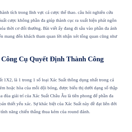
hành tích trong lĩnh vực cá cược thể thao. câu hỏi nghiên cứu
Suất cược không phần đa giúp thành cục ra xuất hiện phát ngôn
óa thời cơ đổi thưởng. Bài viết ấy đang đi sâu vào phần đa ánh
ến mang đến khách tham quan lời nhận xét tổng quan cũng như
 Công Cụ Quyết Định Thành Công
t 1X2, là 1 trong 1 số loại Xác Suất thông dụng nhất trong cá
kém hoặc hòa của mỗi đội bóng, được biểu thị dưới dạng số thập
ùa đùa giải trí của Xác Suất Châu Âu là tiên phong để phần đa
án thiết yếu xác. Sự khác biệt của Xác Suất này đề đạt liên đới
ề tính năng chiến thắng thua kém của round đánh.