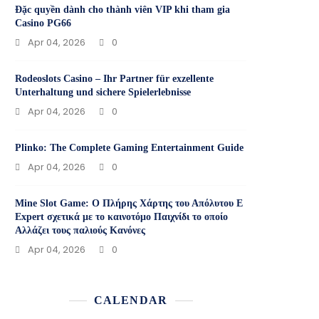
Đặc quyền dành cho thành viên VIP khi tham gia
Casino PG66
Apr 04, 2026
0
Rodeoslots Casino – Ihr Partner für exzellente
Unterhaltung und sichere Spielerlebnisse
Apr 04, 2026
0
Plinko: The Complete Gaming Entertainment Guide
Apr 04, 2026
0
Mine Slot Game: Ο Πλήρης Χάρτης του Απόλυτου Ε
Expert σχετικά με το καινοτόμο Παιχνίδι το οποίο
Αλλάζει τους παλιούς Κανόνες
Apr 04, 2026
0
CALENDAR