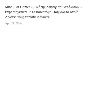
Mine Slot Game: Ο Πλήρης Χάρτης του Απόλυτου Ε
Expert σχετικά με το καινοτόμο Παιχνίδι το οποίο
Αλλάζει τους παλιούς Κανόνες
April 9, 2026