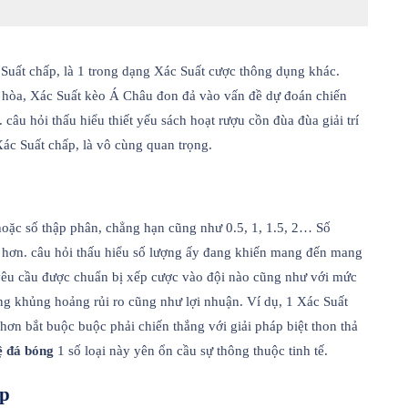
 Suất chấp, là 1 trong dạng Xác Suất cược thông dụng khác.
, hòa, Xác Suất kèo Á Châu đon đả vào vấn đề dự đoán chiến
câu hỏi thấu hiểu thiết yếu sách hoạt rượu cồn đùa đùa giải trí
 Xác Suất chấp, là vô cùng quan trọng.
hoặc số thập phân, chẳng hạn cũng như 0.5, 1, 1.5, 2… Số
u hơn. câu hỏi thấu hiểu số lượng ấy đang khiến mang đến mang
yêu cầu được chuẩn bị xếp cược vào đội nào cũng như với mức
g khủng hoảng rủi ro cũng như lợi nhuận. Ví dụ, 1 Xác Suất
hơn bắt buộc buộc phải chiến thắng với giải pháp biệt thon thả
ệ đá bóng
1 số loại này yên ổn cầu sự thông thuộc tinh tế.
ấp