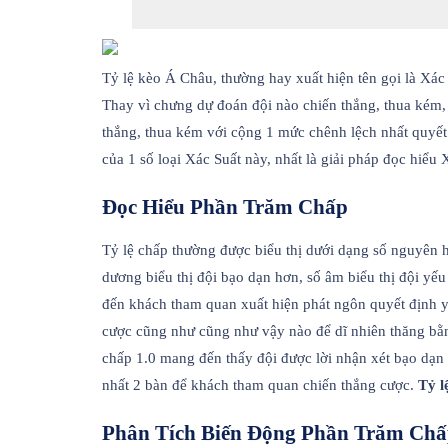
Tỷ lệ kèo Á Châu, thường hay xuất hiện tên gọi là Xác
Thay vì chưng dự đoán đội nào chiến thắng, thua kém
thắng, thua kém với cộng 1 mức chênh lệch nhất quyết. 
của 1 số loại Xác Suất này, nhất là giải pháp đọc hiểu
Đọc Hiểu Phần Trăm Chấp
Tỷ lệ chấp thường được biểu thị dưới dạng số nguyên 
dương biểu thị đội bạo dạn hơn, số âm biểu thị đội yế
đến khách tham quan xuất hiện phát ngôn quyết định 
cược cũng như cũng như vậy nào để dĩ nhiên thăng bằn
chấp 1.0 mang đến thấy đội được lời nhận xét bạo dạn 
nhất 2 bàn để khách tham quan chiến thắng cược.
Tỷ l
Phân Tích Biến Động Phần Trăm Ch