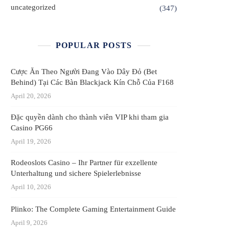
uncategorized
(347)
POPULAR POSTS
Cược Ăn Theo Người Đang Vào Dây Đỏ (Bet
Behind) Tại Các Bàn Blackjack Kín Chỗ Của F168
April 20, 2026
Đặc quyền dành cho thành viên VIP khi tham gia
Casino PG66
April 19, 2026
Rodeoslots Casino – Ihr Partner für exzellente
Unterhaltung und sichere Spielerlebnisse
April 10, 2026
Plinko: The Complete Gaming Entertainment Guide
April 9, 2026