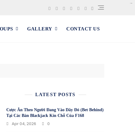
londonslot link alternatif
login congtogel
link slot online
slot deposit pulsa
slot wdyuk
congtogel
link slot gacor
link slot gacor
slot bet 200
link slot gacor
togel online
congtogel
bandar togel
congtogel
wdyuk
congtogel
congtogel
togel online
togel online
situs slot toto
situs slot gacor
slot online
slot777
situs gacor resmi
situs slot gacor
slot gacor
hartacuan
slot gacor
slot gacor
slot gacor
hartacuan
slot gacor
slot gacor
slot dana
slot gacor
slot gacor
slot gacor
link slot
slot gacor
situs togel
hartacuan
slot gacor
slot gacor
slot gacor
slot gacor
situs toto
situs toto
slot gacor
playaja
situs slot
slot
slot
slot
slot
OUPS
GALLERY
CONTACT US
LATEST POSTS
Cược Ăn Theo Người Đang Vào Dây Đỏ (Bet Behind)
Tại Các Bàn Blackjack Kín Chỗ Của F168
Apr 04, 2026
0