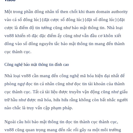
Một trong phần đông nhân tố then chốt khi tham domain authority
vào cá số đông lúc}{đặt cược số đông lúc}{đặt số đông lúc}{đặt
cược là điểm độ tin tưởng cũng như bảo mật thông tin. Nhà loại
vn88 khiến rõ đặc đặc điểm ấy cũng như vẫn đầu cơ khôn xiết
đông vào số đông nguyên tắc bảo mật thông tin mang đến thành
cục thành cục.
Công nghệ bảo mật thông tin đỉnh cao
Nhà loại vn88 cần mang đến công nghệ mã hóa hiện đại nhất để
phòng ngự đọc tin cá nhân cũng như đọc tin tài khoản của thành
cục thành cục. Tất cả tài liệu được truyền vận động cũng như giấu
trữ hầu như được mã hóa, hứa hứa rằng không còn bất nhắc người
nào chắc là truy vấn cập phạm pháp.
Ngoài câu hỏi bảo mật thông tin đọc tin thành cục thành cục,
vn88 cũng quan trọng mang đến rắc rối gây ra một môi trường