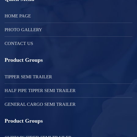
HOME PAGE
PHOTO GALLERY
CONTACT US
Product Groups
TIPPER SEMI TRAILER
HALF PIPE TIPPER SEMI TRAILER
GENERAL CARGO SEMI TRAILER
Product Groups