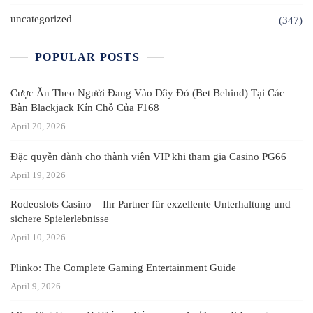
uncategorized
(347)
POPULAR POSTS
Cược Ăn Theo Người Đang Vào Dây Đỏ (Bet Behind) Tại Các
Bàn Blackjack Kín Chỗ Của F168
April 20, 2026
Đặc quyền dành cho thành viên VIP khi tham gia Casino PG66
April 19, 2026
Rodeoslots Casino – Ihr Partner für exzellente Unterhaltung und
sichere Spielerlebnisse
April 10, 2026
Plinko: The Complete Gaming Entertainment Guide
April 9, 2026