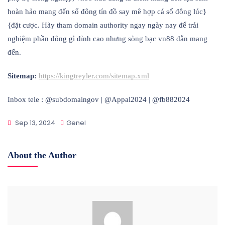
hoàn hảo mang đến số đông tín đồ say mê hợp cá số đông lúc}
{đặt cược. Hãy tham domain authority ngay ngày nay để trải
nghiệm phần đông gì đỉnh cao nhưng sòng bạc vn88 dẫn mang
đến.
Sitemap:
https://kingtreyler.com/sitemap.xml
Inbox tele : @subdomaingov | @Appal2024 | @fb882024
Sep 13, 2024
Genel
About the Author