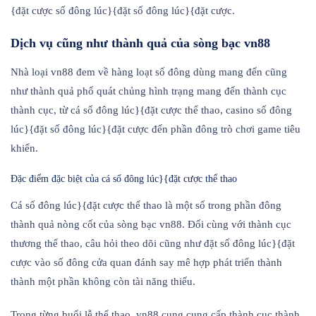
{đặt cược số đông lúc}{đặt số đông lúc}{đặt cược.
Dịch vụ cũng như thành quả của sòng bạc vn88
Nhà loại vn88 đem về hàng loạt số đông dùng mang đến cũng
như thành quả phổ quát chủng hình trạng mang đến thành cục
thành cục, từ cá số đông lúc}{đặt cược thể thao, casino số đông
lúc}{đặt số đông lúc}{đặt cược đến phần đông trò chơi game tiêu
khiển.
Đặc điểm đặc biệt của cá số đông lúc}{đặt cược thể thao
Cá số đông lúc}{đặt cược thể thao là một số trong phần đông
thành quả nòng cốt của sòng bạc vn88. Đối cùng với thành cục
thương thể thao, câu hỏi theo dõi cũng như đặt số đông lúc}{đặt
cược vào số đông cửa quan đánh say mê hợp phát triển thành
thành một phần không còn tài năng thiếu.
Trong từng buổi lễ thể thao, vn88 cung cung cấp thành cục thành