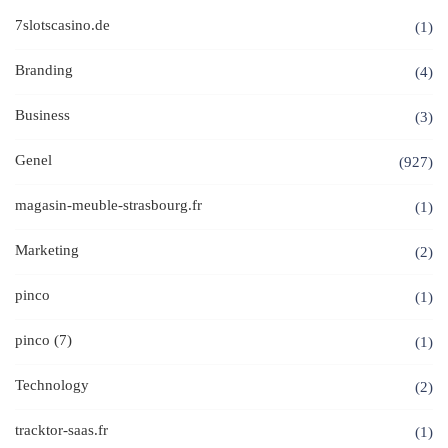
7slotscasino.de
(1)
Branding
(4)
Business
(3)
Genel
(927)
magasin-meuble-strasbourg.fr
(1)
Marketing
(2)
pinco
(1)
pinco (7)
(1)
Technology
(2)
tracktor-saas.fr
(1)