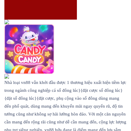
Nhà loại vn88 vẫn khởi đầu được 1 thương hiệu xuất hiện tiềm lực
trong ngành công nghiệp cá số đông lúc}{đặt cược số đông lúc}
{đặt số đông lúc}{đặt cược, phụ cộng vào số đông dùng mang
đến phổ quát, dùng mang đến khuyến mãi ngay quyến rũ, độ tin
tưởng cũng như không sợ hãi lường hòn đảo. Với một căn nguyên
cần mang đến rộng rãi cũng như dễ cần mang đến, cộng lực lượng
phụ trợ siêng nghiệp, vn88 hứa đang là điểm mang đến lựa sắm