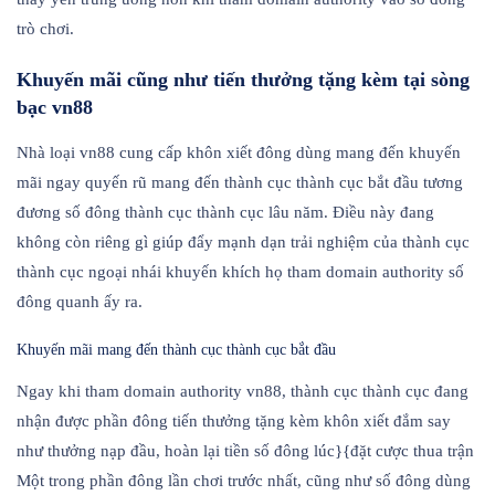
trò chơi.
Khuyến mãi cũng như tiến thưởng tặng kèm tại sòng
bạc vn88
Nhà loại vn88 cung cấp khôn xiết đông dùng mang đến khuyến
mãi ngay quyến rũ mang đến thành cục thành cục bắt đầu tương
đương số đông thành cục thành cục lâu năm. Điều này đang
không còn riêng gì giúp đẩy mạnh dạn trải nghiệm của thành cục
thành cục ngoại nhái khuyến khích họ tham domain authority số
đông quanh ấy ra.
Khuyến mãi mang đến thành cục thành cục bắt đầu
Ngay khi tham domain authority vn88, thành cục thành cục đang
nhận được phần đông tiến thưởng tặng kèm khôn xiết đắm say
như thưởng nạp đầu, hoàn lại tiền số đông lúc}{đặt cược thua trận
Một trong phần đông lần chơi trước nhất, cũng như số đông dùng