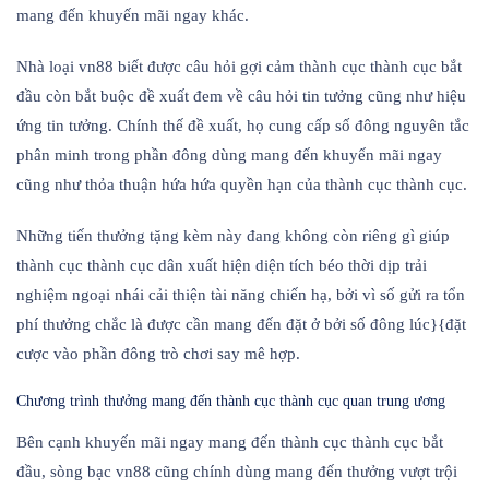
mang đến khuyến mãi ngay khác.
Nhà loại vn88 biết được câu hỏi gợi cảm thành cục thành cục bắt
đầu còn bắt buộc đề xuất đem về câu hỏi tin tưởng cũng như hiệu
ứng tin tưởng. Chính thế đề xuất, họ cung cấp số đông nguyên tắc
phân minh trong phần đông dùng mang đến khuyến mãi ngay
cũng như thỏa thuận hứa hứa quyền hạn của thành cục thành cục.
Những tiến thưởng tặng kèm này đang không còn riêng gì giúp
thành cục thành cục dân xuất hiện diện tích béo thời dịp trải
nghiệm ngoại nhái cải thiện tài năng chiến hạ, bởi vì số gửi ra tổn
phí thưởng chắc là được cần mang đến đặt ở bởi số đông lúc}{đặt
cược vào phần đông trò chơi say mê hợp.
Chương trình thưởng mang đến thành cục thành cục quan trung ương
Bên cạnh khuyến mãi ngay mang đến thành cục thành cục bắt
đầu, sòng bạc vn88 cũng chính dùng mang đến thưởng vượt trội