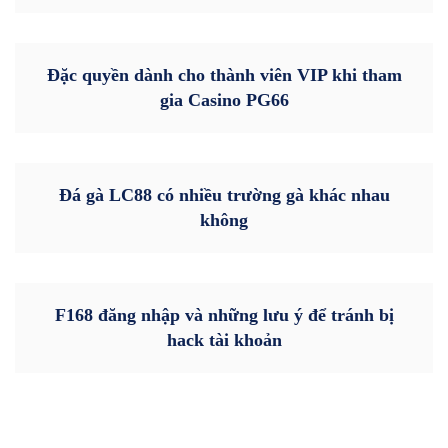
Đặc quyền dành cho thành viên VIP khi tham
gia Casino PG66
Đá gà LC88 có nhiều trường gà khác nhau
không
F168 đăng nhập và những lưu ý để tránh bị
hack tài khoản