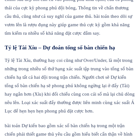
thái của cực kỳ phong phú đội bóng, Thông tin về chấn thương
cầu thủ, cũng như cả suy nghĩ của game thủ. bài toán theo dõi sự
vươn lên là rượu đụng này giúp game thủ cực kỳ gồm khả năng
tìm kiếm ra nhiều số khả năng đặt cược đắm say.
Tỷ lệ Tài Xỉu – Dự đoán tổng số bàn chiến hạ
Tỷ lệ Tài Xỉu, thường hay coi cũng như Over/Under, là một trong
những trong nhiều số thứ hạng xác suất tập trung vào tổng số bàn
chiến hạ tất cả hai đội trong trận chiến. Người chơi sẽ Dự kiến
tổng số bàn chiến hạ sẽ phong phú không ngừng lại ở đấy (Tài)
hay ngắn hơn (Xỉu) khi đối chiếu cùng con cái số mà lại chủ dòng
nêu lên. Loại xác suất đấy thường được liên minh cùng xác suất Á
Lục để hẹn hẹn hẹn phong phú đặt cược hơn.
bài toán Dự kiến bao gồm xác số bàn chiến hạ trong một trận
chiến phải thiết game thủ yêu cầu gồm hiểu biết cẩn thận về hình