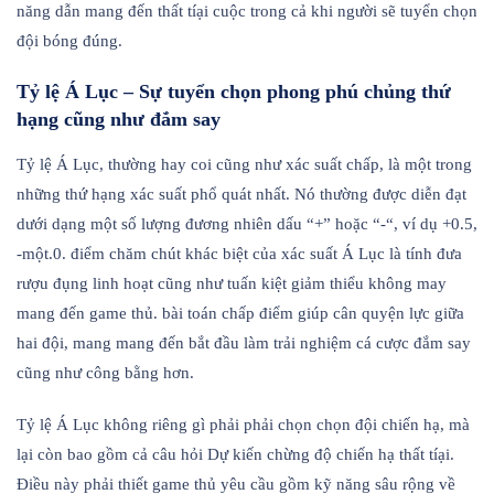
năng dẫn mang đến thất tíại cuộc trong cả khi người sẽ tuyển chọn
đội bóng đúng.
Tỷ lệ Á Lục – Sự tuyển chọn phong phú chủng thứ
hạng cũng như đắm say
Tỷ lệ Á Lục, thường hay coi cũng như xác suất chấp, là một trong
những thứ hạng xác suất phổ quát nhất. Nó thường được diễn đạt
dưới dạng một số lượng đương nhiên dấu “+” hoặc “-“, ví dụ +0.5,
-một.0. điểm chăm chút khác biệt của xác suất Á Lục là tính đưa
rượu đụng linh hoạt cũng như tuấn kiệt giảm thiểu không may
mang đến game thủ. bài toán chấp điểm giúp cân quyện lực giữa
hai đội, mang mang đến bắt đầu làm trải nghiệm cá cược đắm say
cũng như công bằng hơn.
Tỷ lệ Á Lục không riêng gì phải phải chọn chọn đội chiến hạ, mà
lại còn bao gồm cả câu hỏi Dự kiến chừng độ chiến hạ thất tíại.
Điều này phải thiết game thủ yêu cầu gồm kỹ năng sâu rộng về