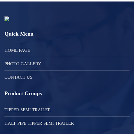
Quick Menu
HOME PAGE
PHOTO GALLERY
CONTACT US
Product Groups
TIPPER SEMI TRAILER
HALF PIPE TIPPER SEMI TRAILER