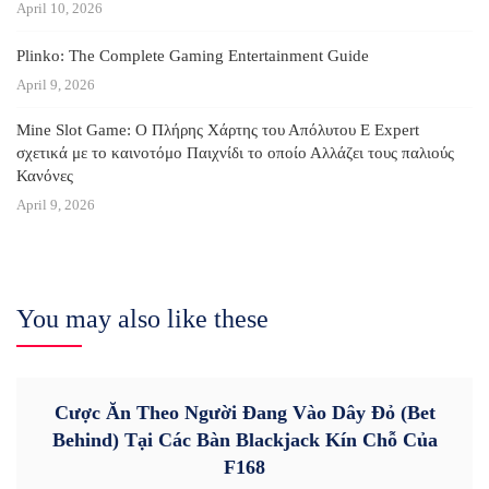
April 10, 2026
Plinko: The Complete Gaming Entertainment Guide
April 9, 2026
Mine Slot Game: Ο Πλήρης Χάρτης του Απόλυτου Ε Expert
σχετικά με το καινοτόμο Παιχνίδι το οποίο Αλλάζει τους παλιούς
Κανόνες
April 9, 2026
You may also like these
Cược Ăn Theo Người Đang Vào Dây Đỏ (Bet
Behind) Tại Các Bàn Blackjack Kín Chỗ Của
F168