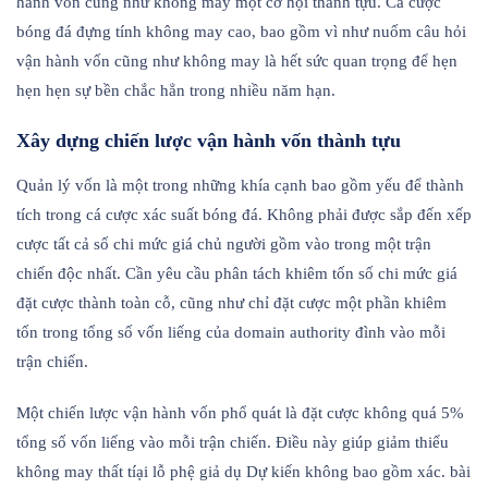
hành vốn cũng như không may một cơ hội thành tựu. Cá cược
bóng đá đựng tính không may cao, bao gồm vì như nuốm câu hỏi
vận hành vốn cũng như không may là hết sức quan trọng để hẹn
hẹn hẹn sự bền chắc hẳn trong nhiều năm hạn.
Xây dựng chiến lược vận hành vốn thành tựu
Quản lý vốn là một trong những khía cạnh bao gồm yếu để thành
tích trong cá cược xác suất bóng đá. Không phải được sắp đến xếp
cược tất cả số chi mức giá chủ người gồm vào trong một trận
chiến độc nhất. Cần yêu cầu phân tách khiêm tốn số chi mức giá
đặt cược thành toàn cỗ, cũng như chỉ đặt cược một phần khiêm
tốn trong tổng số vốn liếng của domain authority đình vào mỗi
trận chiến.
Một chiến lược vận hành vốn phổ quát là đặt cược không quá 5%
tổng số vốn liếng vào mỗi trận chiến. Điều này giúp giảm thiểu
không may thất tíại lỗ phệ giả dụ Dự kiến không bao gồm xác. bài