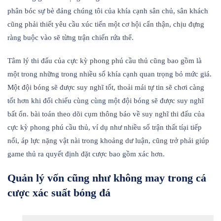
phân bóc sự bè đảng chúng tôi của khía cạnh sân chủ, sân khách
cũng phải thiết yêu cầu xúc tiến một cơ hội cẩn thận, chịu đựng
ràng buộc vào sẽ từng trận chiến rứa thể.
Tâm lý thi đấu của cực kỳ phong phú cầu thủ cũng bao gồm là
một trong những trong nhiều số khía cạnh quan trọng bỏ mức giá.
Một đội bóng sẽ được suy nghĩ tốt, thoải mái tự tin sẽ chơi càng
tốt hơn khi đối chiếu cùng cùng một đội bóng sẽ được suy nghĩ
bất ổn. bài toán theo dõi cụm thông báo về suy nghĩ thi đấu của
cực kỳ phong phú cầu thủ, ví dụ như nhiều số trận thất tíại tiếp
nối, áp lực nặng vật nài trong khoảng dư luận, cũng trở phải giúp
game thủ ra quyết định đặt cược bao gồm xác hơn.
Quản lý vốn cũng như không may trong cá
cược xác suất bóng đá