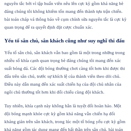
nguyên tắc bởi vì tập huấn viên nêu lên cực kỳ gồm khả năng bè
đảng chúng tôi không khiêm tốn mang đến thành tựu trận chiến.
bài toán cháp vá thông báo về cụm chỉnh sửa nguyên tắc là cực kỳ
quan trọng để ra quyết định đặt cược chuẩn xác.
Yếu tố sân chủ, sân khách cũng như suy nghĩ thi đấu
Yếu tố sân chủ, sân khách vẫn bao gồm là một trong những trong
nhiều số khía cạnh quan trọng bè đảng chúng tôi mang đến xác
suất bóng đá. Các đội bóng thường chơi càng tốt hơn khi được thi
đấu trên sân chủ, trước sự khích lệ của thành viên theo dõi chủ.
Điều này dẫn mang đến xác suất chiến hạ của đội chủ nhân của
ngôi chủ thường tốt hơn khi đối chiếu cùng đội khách.
Tuy nhiên, khía cạnh này không hẳn là tuyệt đối hoàn hảo. Một
đội bóng mạnh khỏe cực kỳ gồm khả năng vẫn chiến hạ đối
kháng giản trên sân khách, trong lúc một tổ bóng yếu cực kỳ gồm
khả năng gồm tác dụng mang đến bất thần trên sân chủ. bài toán