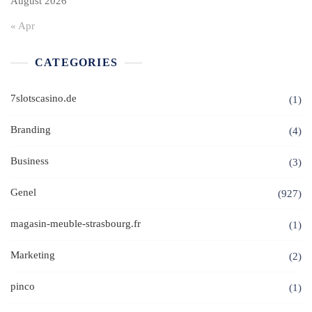
August 2026
« Apr
CATEGORIES
7slotscasino.de
(1)
Branding
(4)
Business
(3)
Genel
(927)
magasin-meuble-strasbourg.fr
(1)
Marketing
(2)
pinco
(1)