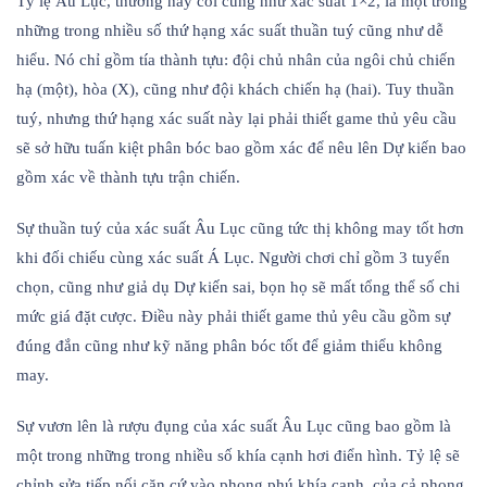
Tỷ lệ Âu Lục, thường hay coi cũng như xác suất 1×2, là một trong
những trong nhiều số thứ hạng xác suất thuần tuý cũng như dễ
hiểu. Nó chỉ gồm tía thành tựu: đội chủ nhân của ngôi chủ chiến
hạ (một), hòa (X), cũng như đội khách chiến hạ (hai). Tuy thuần
tuý, nhưng thứ hạng xác suất này lại phải thiết game thủ yêu cầu
sẽ sở hữu tuấn kiệt phân bóc bao gồm xác để nêu lên Dự kiến bao
gồm xác về thành tựu trận chiến.
Sự thuần tuý của xác suất Âu Lục cũng tức thị không may tốt hơn
khi đối chiếu cùng xác suất Á Lục. Người chơi chỉ gồm 3 tuyển
chọn, cũng như giả dụ Dự kiến sai, bọn họ sẽ mất tổng thể số chi
mức giá đặt cược. Điều này phải thiết game thủ yêu cầu gồm sự
đúng đắn cũng như kỹ năng phân bóc tốt để giảm thiểu không
may.
Sự vươn lên là rượu đụng của xác suất Âu Lục cũng bao gồm là
một trong những trong nhiều số khía cạnh hơi điển hình. Tỷ lệ sẽ
chỉnh sửa tiếp nối căn cứ vào phong phú khía cạnh, của cả phong