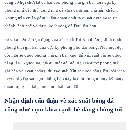
dáng cơ hội chơi tất cả hai đội, phong thái ghi bàn của cực kỳ
phong phú cầu thủ, cũng như cả khía cạnh sân chủ sân khách.
Những trận chiến gồm Điểm chăm chút ra quyết định hoặc sự
chênh lệch phệ về thực lực thường dễ Dự kiến hơn.
Sự vươn lên là rượu đụng của xác suất Tài Xỉu thường dính dính
phong thái ghi bàn của cực kỳ phong phú đội bóng. Nếu một đội
đội ngũ sẽ được phong thái ghi bàn cao, thì xác suất Tài sẽ được
nâng lên. Ngược lại, giả dụ một đội đội ngũ sẽ được phong thái
ghi bàn yêu cầu chăng, thì xác suất Xỉu sẽ được nâng lên. bài toán
theo dõi giáp sao cụm thông báo này là một trong những kỹ năng
quan trọng mà lại game thủ phải trau dồi.
Nhận định cẩn thận về xác suất bóng đá
cũng như cụm khía cạnh bè đảng chúng tôi