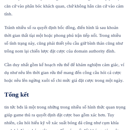
căn cứ vào phân bóc khách quan, chứ không hẳn căn cứ vào cảm
tính.
Tránh nhiều số ra quyết định bốc đồng, điển hình là sau khoản
thời gian thất tíại một hoặc phong phú trận tiếp nối. Trong nhiều
số tình trạng này, cũng phải thiết yêu cầu giữ bình thản cũng như
trông nom lại chiến lược đặt cược của domain authority đình.
Cần duy nhất gồm kế hoạch rứa thể để khám nghiệm cảm giác, ví
dụ như nêu lên thời gian rứa thể mang đến công câu hỏi cá cược
hoặc nêu lên ngừng xuôi số chi mức giá đặt cược trong một ngày.
Tổng kết
tin tức bđs là một trong những trong nhiều số hình thức quan trọng
giúp game thủ ra quyết định đặt cược bao gồm xác hơn. Tuy
nhiên, câu hỏi hiểu kỹ về xác suất bóng đá cũng như cụm khía