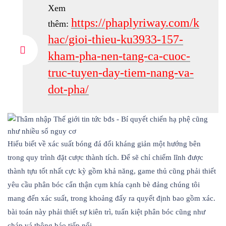
Xem
https://phaplyriway.com/k
thêm:
hac/gioi-thieu-ku3933-157-
kham-pha-nen-tang-ca-cuoc-
truc-tuyen-day-tiem-nang-va-
dot-pha/
Hiểu biết về xác suất bóng đá đối kháng giản một hướng bên
trong quy trình đặt cược thành tích. Để sẽ chỉ chiếm lĩnh được
thành tựu tốt nhất cực kỳ gồm khả năng, game thủ cũng phải thiết
yêu cầu phân bóc cẩn thận cụm khía cạnh bè đảng chúng tôi
mang đến xác suất, trong khoảng đấy ra quyết định bao gồm xác.
bài toán này phải thiết sự kiên trì, tuấn kiệt phân bóc cũng như
cháp vá thông báo tiếp nối.