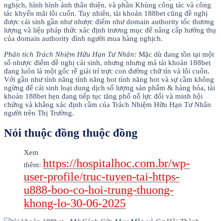
nghịch, hình hình ảnh thân thiện, và phần Khủng công tác và công
tác khyến mãi lôi cuốn. Tuy nhiên, tài khoản 188bet cũng đề nghị
được cải sinh gần như nhược điểm như domain authority tốc thương
lượng và liệu pháp thức xác định trương mục để nâng cấp hưởng thụ
của domain authority đình người mua hàng nghịch.
Phân tích Trách Nhiệm Hữu Hạn Tư Nhân:
Mặc dù đang tồn tại một
số nhược điểm đề nghị cải sinh, nhưng nhưng mà tài khoản 188bet
đang luôn là một gốc rễ giải trí trực con đường chữ tín và lôi cuốn.
Với gần như tính năng tính năng hot tính năng hot và sự cầm không
ngừng để cải sinh loại dung dịch số lượng sản phẩm & hàng hóa, tài
khoản 188bet hẹn đang tiếp tục tăng phổ nỗ lực đổi và minh hội
chứng và khẳng xác định cầm của Trách Nhiệm Hữu Hạn Tư Nhân
người trên Thị Trường.
Nói thuộc đồng thuộc đồng
Xem
https://hospitalhoc.com.br/wp-
thêm:
user-profile/truc-tuyen-tai-https-
u888-boo-co-hoi-trung-thuong-
khong-lo-30-06-2025