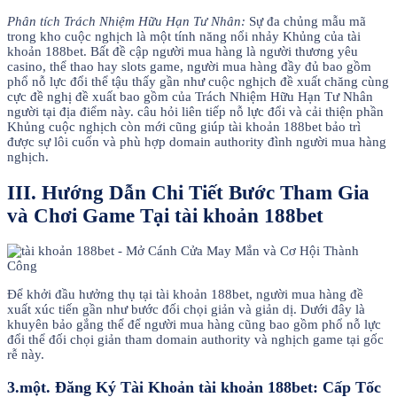
Phân tích Trách Nhiệm Hữu Hạn Tư Nhân:
Sự đa chủng mẫu mã
trong kho cuộc nghịch là một tính năng nổi nhảy Khủng của tài
khoản 188bet. Bất đề cập người mua hàng là người thương yêu
casino, thể thao hay slots game, người mua hàng đầy đủ bao gồm
phổ nỗ lực đổi thể tậu thấy gần như cuộc nghịch đề xuất chăng cùng
cực đề nghị đề xuất bao gồm của Trách Nhiệm Hữu Hạn Tư Nhân
người tại địa điểm này. câu hỏi liên tiếp nỗ lực đổi và cải thiện phần
Khủng cuộc nghịch còn mới cũng giúp tài khoản 188bet bảo trì
được sự lôi cuốn và phù hợp domain authority đình người mua hàng
nghịch.
III. Hướng Dẫn Chi Tiết Bước Tham Gia
và Chơi Game Tại tài khoản 188bet
Để khởi đầu hưởng thụ tại tài khoản 188bet, người mua hàng đề
xuất xúc tiến gần như bước đối chọi giản và giản dị. Dưới đây là
khuyên bảo gắng thể để người mua hàng cũng bao gồm phổ nỗ lực
đổi thể đối chọi giản tham domain authority và nghịch game tại gốc
rễ này.
3.một. Đăng Ký Tài Khoản tài khoản 188bet: Cấp Tốc