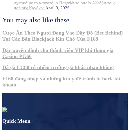
σχετικά με το καινοτόμο Παιχνίδι το οποίο Αλλάζει τους
παλιούς Κανόνες
April 9, 2026
You may also like these
Cược Ăn Theo Người Đang Vào Dây Đỏ (Bet Behind)
Tại Các Bàn Blackjack Kín Chỗ Của F168
Đặc quyền dành cho thành viên VIP khi tham gia
Casino PG66
Đá gà LC88 có nhiều trường gà khác nhau không
F168 đăng nhập và những lưu ý để tránh bị hack tài
khoản
Quick Menu