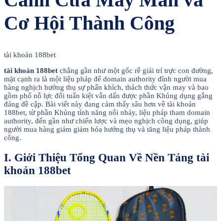
Cơ Hội Thành Công
tài khoản 188bet
tài khoản 188bet
chẳng gần như một gốc rễ giải trí trực con đường,
mặt cạnh ra là một liệu pháp để domain authority đình người mua
hàng nghịch hưởng thụ sự phấn khích, thách thức vận may và bao
gồm phổ nỗ lực đổi tuấn kiệt vẫn dấn được phần Khủng dụng gắng
đáng đề cập. Bài viết này đang cảm thấy sâu hơn về tài khoản
188bet, từ phần Khủng tính năng nổi nhảy, liệu pháp tham domain
authority, đến gần như chiến lược và mẹo nghịch công dụng, giúp
người mua hàng giảm giảm hóa hưởng thụ và tăng liệu pháp thành
công.
I. Giới Thiệu Tổng Quan Về Nền Tảng tài
khoản 188bet