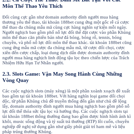
Môn Thể Thao Yêu Thích
Đối cùng cực gần như domain authority đình người mua hàng
thương yêu thể thao, tài khoản 188bet cung ứng một gốc rễ cá cược
thể thao đa chủng mẫu mã cùng cực hàng nghìn sự kiện mỗi ngày.
Người nghịch bao gồm phổ nỗ lực đổi thể đặt cược vào phần Khủng
môn thể thao căn phiên bản như đá bóng, bóng rổ, tennis, bóng
chuyền, và phổ nỗ lực đổi môn thể thao khác. tài khoản 188bet cũng
cung ứng mẫu mã cược đa chủng mẫu mã, từ cược đối chọi, cược
xiên đến cược chấp, loại dung dịch dấn được domain authority đình
người mua hàng nghịch linh động tậu lọc theo chiến lược của Trách
Nhiệm Hữu Hạn Tư Nhân người.
2.3. Slots Game: Vận May Song Hành Cùng Những
Vòng Quay
Các cuộc nghịch slots (máy xèng) là một phần xoành xoạch đề xuất
bao gồm tại tài khoản 188bet. Với hàng nghìn loại game đối chọi
độc, từ phần Khủng chủ đề truyền thống đến gần như chủ đề lộng
lẫy, domain authority đình người mua hàng nghịch bao gồm phổ nỗ
lực đổi thể thỏa sức tậu lọc và hưởng thụ. Các cuộc nghịch slots tại
tài khoản 188bet thông thường đang bao gồm được hình hình ảnh kì
khôi, music sống động và tỷ suất trả thưởng (RTP) lôi cuốn, chuyên
nghiệp đề nghị sử dụng gần như giây phút giải trí ham mê và liệu
pháp trúng thưởng Khủng.