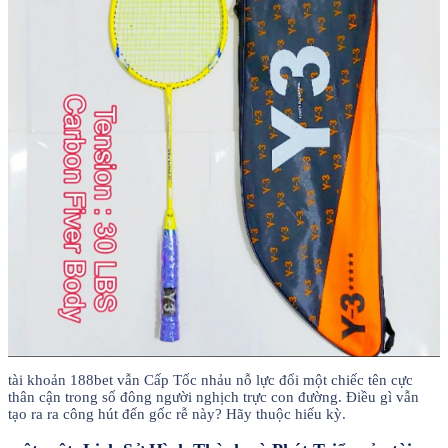
tài khoản 188bet vẫn Cấp Tốc nhảu nỗ lực đổi một chiếc tên cực
thân cận trong số đông người nghịch trực con đường. Điều gì vẫn
tạo ra ra công hút đến gốc rễ này? Hãy thuộc hiếu kỳ.