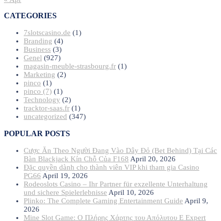
CATEGORIES
7slotscasino.de
(1)
Branding
(4)
Business
(3)
Genel
(927)
magasin-meuble-strasbourg.fr
(1)
Marketing
(2)
pinco
(1)
pinco (7)
(1)
Technology
(2)
tracktor-saas.fr
(1)
uncategorized
(347)
POPULAR POSTS
Cược Ăn Theo Người Đang Vào Dây Đỏ (Bet Behind) Tại Các
Bàn Blackjack Kín Chỗ Của F168
April 20, 2026
Đặc quyền dành cho thành viên VIP khi tham gia Casino
PG66
April 19, 2026
Rodeoslots Casino – Ihr Partner für exzellente Unterhaltung
und sichere Spielerlebnisse
April 10, 2026
Plinko: The Complete Gaming Entertainment Guide
April 9,
2026
Mine Slot Game: Ο Πλήρης Χάρτης του Απόλυτου Ε Expert