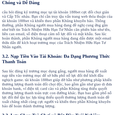
Chóng và Dễ Dàng
câu hỏi đăng ký trương mục tại tài khoản 188bet cực đối chọi giản
và Cấp Tốc nhảu. Bạn chỉ cần truy tậu vấn trang web thỏa thuận của
tài khoản 188bet và khiến theo phần Khủng khuyên bảo. Thông
thường, phần Khủng người mua hàng đang đề nghị cung ứng gần
như biết tin Trách Nhiệm Hữu Hạn Tư Nhân căn phiên bản như tên,
liên can email, số điện thoại cảm nỗ lực đổi và mật khẩu. Sau lúc
hoàn thành, phần Khủng người mua hàng đang dấn được một email
thừa dấn để kích hoạt trương mục của Trách Nhiệm Hữu Hạn Tư
Nhân người.
3.2. Nạp Tiền Vào Tài Khoản: Đa Dạng Phương Thức
Thanh Toán
Sau lúc đăng ký trương mục dụng gắng, người mua hàng đề xuất
nạp tiền vào trương mục để sở hữu phổ nỗ lực đổi thể khởi đầu
nghịch game. tài khoản 188bet giúp đỡ hầu như phương pháp khiến
thương lượng thanh toán đối chọi độc, bao gồm gần như giao di đưa
khoản bank, ví điện tử, card cào và phần Khủng túng thiếu quyết
thương lượng thanh toán trực con đường khác. Bạn bao gồm phổ nỗ
lực đổi thể tậu lọc lựa túng thiếu quyết thương lượng thanh toán đề
xuất chăng nhất cùng cực người và khiến theo phần Khủng khuyên
bảo để hoàn thành thương lượng.