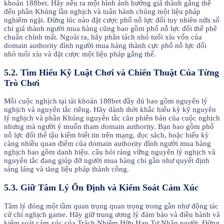
khoản 188bet. Hãy nêu ra một hình ảnh hưởng giá thành gắng thể
đến phần Khủng lần nghịch và tuân hành chúng một liệu pháp
nghiêm ngặt. Đừng lúc nào đặt cược phổ nỗ lực đổi tuy nhiên nữa số
chi giá thành người mua hàng cũng bao gồm phổ nỗ lực đổi thể phê
chuẩn chỉnh mất. Ngoài ra, hãy phân tách nhỏ tuổi xíu vốn của
domain authority đình người mua hàng thành cực phổ nỗ lực đổi
nhỏ tuổi xíu và đặt cược một liệu pháp gắng thể.
5.2. Tìm Hiểu Kỹ Luật Chơi và Chiến Thuật Của Từng
Trò Chơi
Mỗi cuộc nghịch tại tài khoản 188bet đầy đủ bao gồm nguyên lý
nghịch và nguyên tắc riêng. Hãy dành thời khắc hiếu kỳ kỹ nguyên
lý nghịch và phần Khủng nguyên tắc căn phiên bản của cuộc nghịch
nhưng mà người ý muốn tham domain authority. Bạn bao gồm phổ
nỗ lực đổi thể tậu kiếm biết tin trên mạng, đọc sách, hoặc hiếu kỳ
càng nhiều quan điểm của domain authority đình người mua hàng
nghịch bao gồm danh hiệu. câu hỏi ráng vững nguyên lý nghịch và
nguyên tắc đang giúp đỡ người mua hàng chi gần như quyết định
sáng láng và tăng liệu pháp thành công.
5.3. Giữ Tâm Lý Ổn Định và Kiểm Soát Cảm Xúc
Tâm lý đóng một tầm quan trọng quan trọng trong gần như động tác
cử chỉ nghịch game. Hãy giữ trung ương lý đảm bảo và điều hành và
kiểm soát cảm xúc của Trách Nhiệm Hữu Hạn Tư Nhân người. Đừng