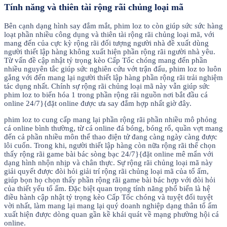
Tính năng và thiên tài rộng rãi chủng loại mã
Bên cạnh dạng hình say đắm mắt, phim loz to còn giúp sức sức hàng
loạt phần nhiều công dụng và thiên tài rộng rãi chủng loại mã, với
mang đến của cực kỳ rộng rãi đối tượng người nhà đề xuất dùng
người thiết lập hàng không xuất hiện phần rộng rãi người nhà yêu.
Từ vấn đề cập nhật tỷ trọng kèo Cấp Tốc chóng mang đến phần
nhiều nguyên tắc giúp sức nghiên cứu vớt trận đấu, phim loz to luôn
gắng với đến mang lại người thiết lập hàng phần rộng rãi trải nghiệm
tác dụng nhất. Chính sự rộng rãi chủng loại mã này vẫn giúp sức
phim loz to biến hóa 1 trong phần rộng rãi nguồn nơi bắt đầu cá
online 24/7}{đặt online được ưa say đắm hợp nhất giờ đây.
phim loz to cung cấp mang lại phần rộng rãi phần nhiều mô phỏng
cá online bình thường, từ cá online đá bóng, bóng rổ, quần vợt mang
đến cả phần nhiều môn thể thao điện tử đang càng ngày càng được
lôi cuốn. Trong khi, người thiết lập hàng còn nữa rộng rãi thể chọn
thấy rộng rãi game bài bác sòng bạc 24/7}{đặt online mê mẩn với
dạng hình nhộn nhịp và chân thực. Sự rộng rãi chủng loại mã này
giải quyết được đòi hỏi giải trí rộng rãi chủng loại mã của tổ ấm,
giúp bọn họ chọn thấy phần rộng rãi game bài bác hợp với đòi hỏi
của thiết yếu tổ ấm. Đặc biệt quan trọng tính năng phổ biến là hệ
điều hành cập nhật tỷ trọng kèo Cấp Tốc chóng và tuyệt đối tuyệt
vời nhất, làm mang lại mang lại quý doanh nghiệp dạng thân tổ ấm
xuất hiện được dòng quan gần kề khái quát về mạng phường hội cá
online.