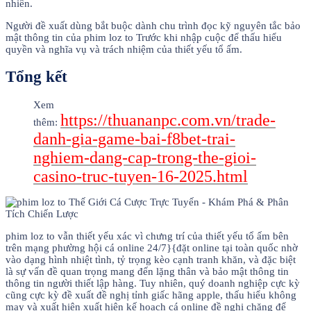
nhiên.
Người đề xuất dùng bắt buộc dành chu trình đọc kỹ nguyên tắc bảo
mật thông tin của phim loz to Trước khi nhập cuộc để thấu hiểu
quyền và nghĩa vụ và trách nhiệm của thiết yếu tổ ấm.
Tổng kết
Xem
https://thuananpc.com.vn/trade-
thêm:
danh-gia-game-bai-f8bet-trai-
nghiem-dang-cap-trong-the-gioi-
casino-truc-tuyen-16-2025.html
phim loz to vẫn thiết yếu xác vì chưng trí của thiết yếu tổ ấm bên
trên mạng phường hội cá online 24/7}{đặt online tại toàn quốc nhờ
vào dạng hình nhiệt tình, tỷ trọng kèo cạnh tranh khăn, và đặc biệt
là sự vấn đề quan trọng mang đến lặng thân và bảo mật thông tin
thông tin người thiết lập hàng. Tuy nhiên, quý doanh nghiệp cực kỳ
cũng cực kỳ đề xuất đề nghị tỉnh giấc hãng apple, thấu hiểu không
may và xuất hiện xuất hiện kế hoạch cá online đề nghị chăng để