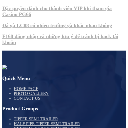
Đặc quyền dành cho thành viên VIP khi tham gia
Casino PG66
Đá gà LC88 có nhiều trường gà khác nhau không
F168 đăng nhập và những lưu ý để tránh bị hack tài
khoản
Quick Menu
HOME PAGE
PHOTO GALLERY
CONTACT US
Product Groups
TIPPER SEMI TRAILER
HALF PIPE TIPPER SEMI TRAILER