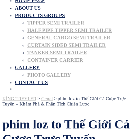
HOME PAGE
ABOUT US
PRODUCTS GROUPS
TIPPER SEMI TRAILER
HALF PIPE TIPPER SEMI TRAILER
GENERAL CARGO SEMI TRAILER
CURTAIN SIDED SEMI TRAILER
TANKER SEMI TRAILER
CONTAINER CARRIER
GALLERY
PHOTO GALLERY
CONTACT US
KİNG TREYLER
>
Genel
>
phim loz to Thế Giới Cá Cược Trực
Tuyến – Khám Phá & Phân Tích Chiến Lược
phim loz to Thế Giới Cá
Cược Trực Tuyến –