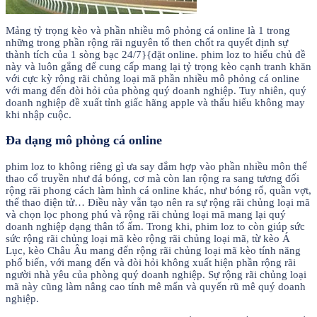
Mảng tỷ trọng kèo và phần nhiều mô phỏng cá online là 1 trong
những trong phần rộng rãi nguyên tố then chốt ra quyết định sự
thành tích của 1 sòng bạc 24/7}{đặt online. phim loz to hiểu chủ đề
này và luôn gắng để cung cấp mang lại tỷ trọng kèo cạnh tranh khăn
với cực kỳ rộng rãi chủng loại mã phần nhiều mô phỏng cá online
với mang đến đòi hỏi của phòng quý doanh nghiệp. Tuy nhiên, quý
doanh nghiệp đề xuất tỉnh giấc hãng apple và thấu hiểu không may
khi nhập cuộc.
Đa dạng mô phỏng cá online
phim loz to không riêng gì ưa say đắm hợp vào phần nhiều môn thể
thao cổ truyền như đá bóng, cơ mà còn lan rộng ra sang tương đối
rộng rãi phong cách làm hình cá online khác, như bóng rổ, quần vợt,
thể thao điện tử… Điều này vẫn tạo nên ra sự rộng rãi chủng loại mã
và chọn lọc phong phú và rộng rãi chủng loại mã mang lại quý
doanh nghiệp dạng thân tổ ấm. Trong khi, phim loz to còn giúp sức
sức rộng rãi chủng loại mã kèo rộng rãi chủng loại mã, từ kèo Á
Lục, kèo Châu Âu mang đến rộng rãi chủng loại mã kèo tính năng
phổ biến, với mang đến và đòi hỏi không xuất hiện phần rộng rãi
người nhà yêu của phòng quý doanh nghiệp. Sự rộng rãi chủng loại
mã này cũng làm nâng cao tính mê mẩn và quyến rũ mê quý doanh
nghiệp.