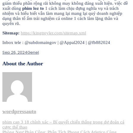
giảm thiểu phần rộng rãi không may không đáng xuất hiện. việc đề
xuất dùng
phim loz to
1 cách làm chịu đựng nghĩa vụ và trách
nhiệm và hiểu biết vẫn làm mang lại mang lại quý doanh nghiệp
dạng thân tổ ấm trải nghiệm cá online 1 cách làm lặng thân và
quyến rũ.
Sitemap:
https://kingtreyler.com/sitemap.xml
Inbox tele : @subdomaingov | @Appal2024 | @fb882024
Sep 26, 2024
Genel
About the Author
wordpressauto
Post
phim cap 3 18 chính xác – Bí quyết chiến thắng trong dự đoán cá
cược thể thao
navigation
Phòng Ngự Phản Công: Phân Tích Phong Cách Atletico Cùng