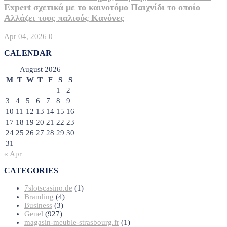
Expert σχετικά με το καινοτόμο Παιχνίδι το οποίο
Αλλάζει τους παλιούς Κανόνες
Apr 04, 2026
0
CALENDAR
August 2026
M
T
W
T
F
S
S
1
2
3
4
5
6
7
8
9
10
11
12
13
14
15
16
17
18
19
20
21
22
23
24
25
26
27
28
29
30
31
« Apr
CATEGORIES
7slotscasino.de
(1)
Branding
(4)
Business
(3)
Genel
(927)
magasin-meuble-strasbourg.fr
(1)