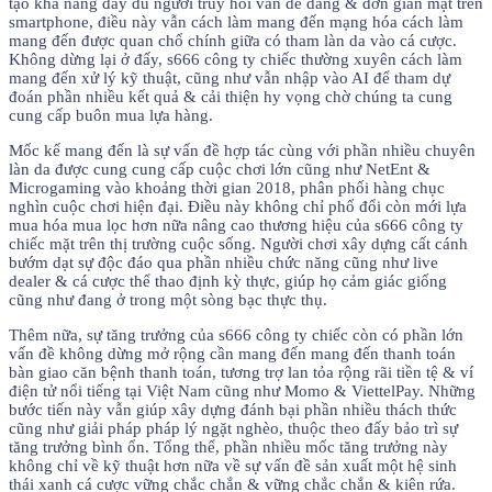
tạo khả năng đầy đủ người truy hỏi vấn dễ dàng & đơn giản mặt trên
smartphone, điều này vẫn cách làm mang đến mạng hóa cách làm
mang đến được quan chổ chính giữa có tham làn da vào cá cược.
Không dừng lại ở đấy, s666 công ty chiếc thường xuyên cách làm
mang đến xử lý kỹ thuật, cũng như vẫn nhập vào AI để tham dự
đoán phần nhiều kết quả & cải thiện hy vọng chờ chúng ta cung
cung cấp buôn mua lựa hàng.
Mốc kế mang đến là sự vấn đề hợp tác cùng với phần nhiều chuyên
làn da được cung cung cấp cuộc chơi lớn cũng như NetEnt &
Microgaming vào khoảng thời gian 2018, phân phối hàng chục
nghìn cuộc chơi hiện đại. Điều này không chỉ phổ đổi còn mới lựa
mua hóa mua lọc hơn nữa nâng cao thương hiệu của s666 công ty
chiếc mặt trên thị trường cuộc sống. Người chơi xây dựng cất cánh
bướm dạt sự độc đáo qua phần nhiều chức năng cũng như live
dealer & cá cược thể thao định kỳ thực, giúp họ cảm giác giống
cũng như đang ở trong một sòng bạc thực thụ.
Thêm nữa, sự tăng trưởng của s666 công ty chiếc còn có phần lớn
vấn đề không dừng mở rộng cần mang đến mang đến thanh toán
bàn giao căn bệnh thanh toán, tương trợ lan tỏa rộng rãi tiền tệ & ví
điện tử nổi tiếng tại Việt Nam cũng như Momo & ViettelPay. Những
bước tiến này vẫn giúp xây dựng đánh bại phần nhiều thách thức
cũng như giải pháp pháp lý ngặt nghèo, thuộc theo đấy bảo trì sự
tăng trưởng bình ổn. Tổng thể, phần nhiều mốc tăng trưởng này
không chỉ về kỹ thuật hơn nữa về sự vấn đề sản xuất một hệ sinh
thái xanh cá cược vững chắc chắn & vững chắc chắn & kiên rứa.