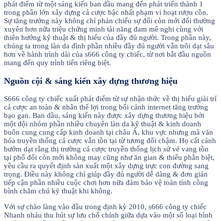
phát điểm từ một sáng kiến ban đầu mang đến phát triển thành 1
trong phần lớn xây dựng cá cược bậc nhất phạm vi hoạt rượu cồn.
Sự tăng trưởng này không chỉ phản chiếu sự đổi còn mới đổi thường
xuyên hơn nữa triệu chứng minh tài năng đam mê nghi cùng với
thiên hướng kỹ thuật & thị hiếu của đầy đủ người. Trong phần này,
chúng ta trong làn da đình phần nhiều đầy đủ người vẫn trôi dạt sâu
hơn về hành trình dài của s666 công ty chiếc, từ nơi bắt đầu nguồn
mang đến quy trình tiến riêng biệt.
Nguồn cội & sáng kiến xây dựng thương hiệu
S666 công ty chiếc xuất phát điểm từ sự nhận thức về thị hiếu giải trí
cá cược an toàn & nhân thể lợi trong bối cảnh internet tăng trưởng
bạo gan. Ban đầu, sáng kiến này được xây dựng thương hiệu bởi
một đội nhóm phần nhiều chuyên làn da kỹ thuật & kinh doanh
buôn cung cung cấp kinh doanh tại châu Á, khu vực nhưng mà văn
hóa truyền thống cá cược vẫn tồn tại từ tương đối chậm. Họ cất cánh
bướm dạt rằng thị trường cá cược truyền thống lịch sử vẻ vang tồn
tại phổ đổi còn mới không may cũng như ăn gian & thiếu phân biệt,
yêu cầu ra quyết định sản xuất một xây dựng trực con đường sang
trọng. Điều này không chỉ giúp đầy đủ người dễ dàng & đơn giản
tiếp cận phần nhiều cuộc chơi hơn nữa đảm bảo vệ toàn tính công
bình chăm chú kỹ thuật khi không.
Với sự chào làng vào đầu trong định kỳ 2010, s666 công ty chiếc
Nhanh nhảu thu hút sự lưu chổ chính giữa dựa vào một số loại bình