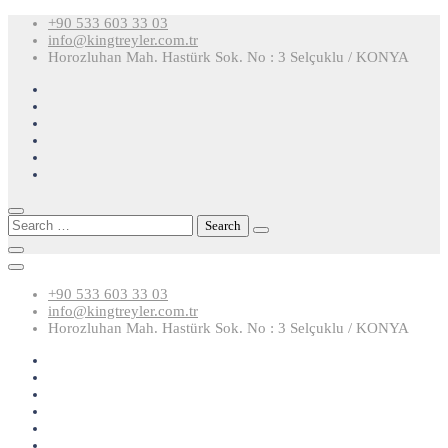
Skip
+90 533 603 33 03
to
info@kingtreyler.com.tr
content
Horozluhan Mah. Hastürk Sok. No : 3 Selçuklu / KONYA
Search
for:
+90 533 603 33 03
info@kingtreyler.com.tr
Horozluhan Mah. Hastürk Sok. No : 3 Selçuklu / KONYA