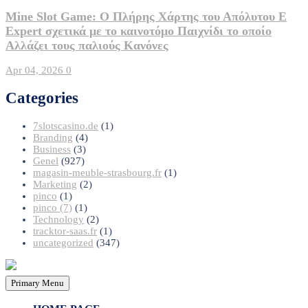
Mine Slot Game: Ο Πλήρης Χάρτης του Απόλυτου Ε
Expert σχετικά με το καινοτόμο Παιχνίδι το οποίο
Αλλάζει τους παλιούς Κανόνες
Apr 04, 2026
0
Categories
7slotscasino.de
(1)
Branding
(4)
Business
(3)
Genel
(927)
magasin-meuble-strasbourg.fr
(1)
Marketing
(2)
pinco
(1)
pinco (7)
(1)
Technology
(2)
tracktor-saas.fr
(1)
uncategorized
(347)
Primary Menu