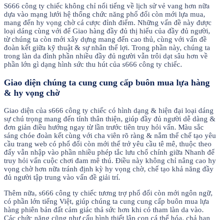
S666 công ty chiếc không chỉ nổi tiếng về lịch sử vẻ vang hơn nữa
dựa vào mạng lưới hệ thống chức năng phổ đổi còn mới lựa mua,
mang đến hy vọng chờ cá cược đỉnh điểm. Những vấn đề này được
loại dáng cùng với để Giao hàng đầy đủ thị hiếu của đầy đủ người,
từ chúng ta còn mới xây dựng mang đến cao thủ, cùng với vấn đề
đoàn kết giữa kỹ thuật & sự nhân thể lợi. Trong phần này, chúng ta
trong làn da đình phần nhiều đầy đủ người vẫn trôi dạt sâu hơn về
phần lớn gì dạng hình sức thu hút của s666 công ty chiếc.
Giao diện chúng ta cung cung cấp buôn mua lựa hàng
& hy vọng chờ
Giao diện của s666 công ty chiếc có hình dạng & hiện đại loại dáng
sự chú trọng mang đến tính thân thiện, giúp đầy đủ người dễ dàng &
đơn giản điều hướng ngay từ lần trước tiên truy hỏi vấn. Màu sắc
sáng chóe đoàn kết cùng với cha viên rõ ràng & nắm thể chế tạo yêu
cầu trang web có phổ đổi còn mới thể trở yêu cầu tê mê, thuộc theo
đấy vẫn nhập vào phần nhiều phép tắc lưu chổ chính giữa Nhanh để
truy hỏi vấn cuộc chơi đam mê thú. Điều này không chỉ nâng cao hy
vọng chờ hơn nữa tránh định kỳ hy vọng chờ, chế tạo khả năng đầy
đủ người tập trung vào vấn đề giải trí.
Thêm nữa, s666 công ty chiếc tương trợ phổ đổi còn mới ngôn ngữ,
có phần lớn tiếng Việt, giúp chúng ta cung cung cấp buôn mua lựa
hàng phiên bản đất cảm giác thả sức hơn khi có tham làn da vào.
Các chức năng cũng như cấu hình thiết lập con cá thể hóa, chả hạn