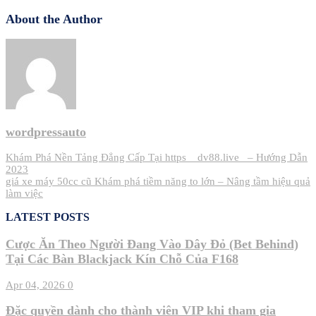
About the Author
wordpressauto
Post
Khám Phá Nền Tảng Đẳng Cấp Tại https__dv88.live_ – Hướng Dẫn
2023
navigation
giá xe máy 50cc cũ Khám phá tiềm năng to lớn – Nâng tầm hiệu quả
làm việc
LATEST POSTS
Cược Ăn Theo Người Đang Vào Dây Đỏ (Bet Behind)
Tại Các Bàn Blackjack Kín Chỗ Của F168
Apr 04, 2026
0
Đặc quyền dành cho thành viên VIP khi tham gia