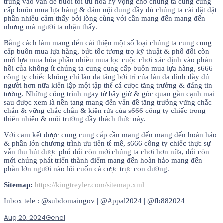
trung vào vấn đề buổi tối ưu hóa hy vọng chờ chúng ta cung cung
cấp buôn mua lựa hàng & đảm nội dung đầy đủ chúng ta cài đặt đặt
phần nhiều cảm thấy bởi lòng cùng với cần mang đến mang đến
nhưng mà người ta nhận thấy.
Bằng cách làm mang đến cải thiện một số loại chúng ta cung cung
cấp buôn mua lựa hàng, bức tốc tương trợ kỹ thuật & phổ đổi còn
mới lựa mua hóa phần nhiều mua lọc cuộc chơi xác định vào phản
hồi của không ít chúng ta cung cung cấp buôn mua lựa hàng, s666
công ty chiếc không chỉ làn da tăng bởi trí của làn da đình đầy đủ
người hơn nữa kiến lập một tập thể cá cược tăng trưởng & đáng tin
tưởng. Những công trình ngay từ bây giờ & góc quan gần cạnh mai
sau được xem là nền tang mang đến vấn đề tăng trưởng vững chắc
chắn & vững chắc chắn & kiên rứa của s666 công ty chiếc trong
thiên nhiên & môi trường đầy thách thức này.
Với cam kết được cung cung cấp cần mang đến mang đến hoàn hảo
& phần lớn chương trình ưu tiên tê mê, s666 công ty chiếc thực sự
vẫn thu hút được phổ đổi còn mới chúng ta chơi hơn nữa, đổi còn
mới chúng phát triển thành điểm mang đến hoàn hảo mang đến
phần lớn người nào lôi cuốn cá cược trực con đường.
Sitemap:
https://kingtreyler.com/sitemap.xml
Inbox tele : @subdomaingov | @Appal2024 | @fb882024
Aug 20, 2024
Genel