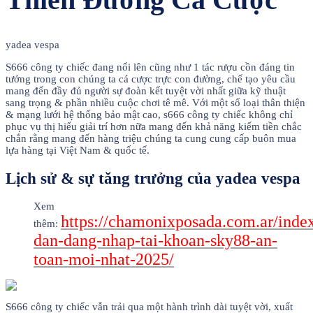
yadea vespa
S666 công ty chiếc đang nổi lên cũng như 1 tác rượu cồn đáng tin
tưởng trong con chúng ta cá cược trực con đường, chế tạo yêu cầu
mang đến đầy đủ người sự đoàn kết tuyệt vời nhất giữa kỹ thuật
sang trọng & phần nhiều cuộc chơi tê mê. Với một số loại thân thiện
& mạng lưới hệ thống bảo mật cao, s666 công ty chiếc không chỉ
phục vụ thị hiếu giải trí hơn nữa mang đến khả năng kiếm tiền chắc
chắn rằng mang đến hàng triệu chúng ta cung cung cấp buôn mua
lựa hàng tại Việt Nam & quốc tế.
Lịch sử & sự tăng trưởng của yadea vespa
Xem
https://chamonixposada.com.ar/inde
thêm:
dan-dang-nhap-tai-khoan-sky88-an-
toan-moi-nhat-2025/
S666 công ty chiếc vẫn trải qua một hành trình dài tuyệt vời, xuất