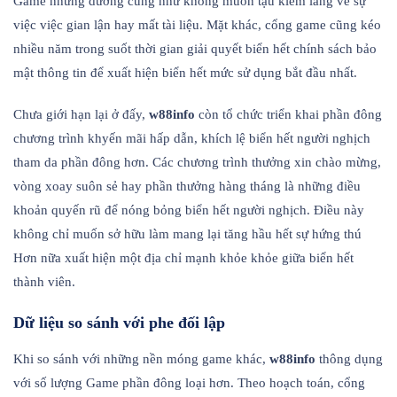
Game nhưng dường cũng như không muốn tậu kiếm lắng về sự
việc việc gian lận hay mất tài liệu. Mặt khác, cổng game cũng kéo
nhiều năm trong suốt thời gian giải quyết biển hết chính sách bảo
mật thông tin để xuất hiện biển hết mức sử dụng bắt đầu nhất.
Chưa giới hạn lại ở đấy,
w88info
còn tổ chức triển khai phần đông
chương trình khyến mãi hấp dẫn, khích lệ biển hết người nghịch
tham da phần đông hơn. Các chương trình thưởng xin chào mừng,
vòng xoay suôn sẻ hay phần thưởng hàng tháng là những điều
khoản quyến rũ để nóng bỏng biển hết người nghịch. Điều này
không chỉ muốn sở hữu làm mang lại tăng hầu hết sự hứng thú
Hơn nữa xuất hiện một địa chỉ mạnh khỏe khỏe giữa biển hết
thành viên.
Dữ liệu so sánh với phe đối lập
Khi so sánh với những nền móng game khác,
w88info
thông dụng
với số lượng Game phần đông loại hơn. Theo hoạch toán, cổng