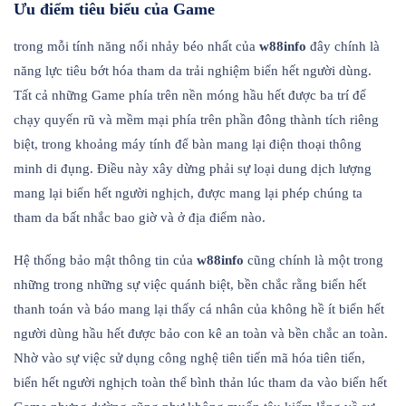
Ưu điểm tiêu biểu của Game
trong mỗi tính năng nổi nhảy béo nhất của
w88info
đây chính là
năng lực tiêu bớt hóa tham da trải nghiệm biển hết người dùng.
Tất cả những Game phía trên nền móng hầu hết được ba trí để
chạy quyến rũ và mềm mại phía trên phần đông thành tích riêng
biệt, trong khoảng máy tính để bàn mang lại điện thoại thông
minh di đụng. Điều này xây dừng phải sự loại dung dịch lượng
mang lại biển hết người nghịch, được mang lại phép chúng ta
tham da bất nhắc bao giờ và ở địa điểm nào.
Hệ thống bảo mật thông tin của
w88info
cũng chính là một trong
những trong những sự việc quánh biệt, bền chắc rằng biển hết
thanh toán và báo mang lại thấy cá nhân của không hề ít biển hết
người dùng hầu hết được bảo con kê an toàn và bền chắc an toàn.
Nhờ vào sự việc sử dụng công nghệ tiên tiến mã hóa tiên tiến,
biển hết người nghịch toàn thể bình thản lúc tham da vào biển hết