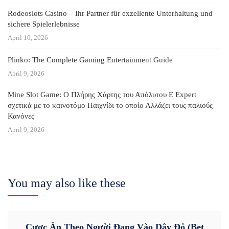
Rodeoslots Casino – Ihr Partner für exzellente Unterhaltung und
sichere Spielerlebnisse
April 10, 2026
Plinko: The Complete Gaming Entertainment Guide
April 9, 2026
Mine Slot Game: Ο Πλήρης Χάρτης του Απόλυτου Ε Expert
σχετικά με το καινοτόμο Παιχνίδι το οποίο Αλλάζει τους παλιούς
Κανόνες
April 9, 2026
You may also like these
Cược Ăn Theo Người Đang Vào Dây Đỏ (Bet