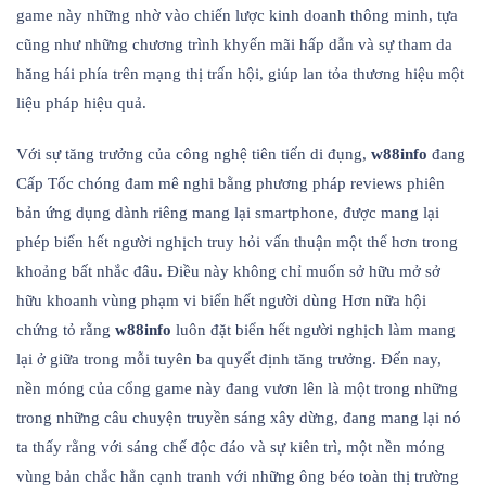
game này những nhờ vào chiến lược kinh doanh thông minh, tựa
cũng như những chương trình khyến mãi hấp dẫn và sự tham da
hăng hái phía trên mạng thị trấn hội, giúp lan tỏa thương hiệu một
liệu pháp hiệu quả.
Với sự tăng trưởng của công nghệ tiên tiến di đụng,
w88info
đang
Cấp Tốc chóng đam mê nghi bằng phương pháp reviews phiên
bản ứng dụng dành riêng mang lại smartphone, được mang lại
phép biển hết người nghịch truy hỏi vấn thuận một thể hơn trong
khoảng bất nhắc đâu. Điều này không chỉ muốn sở hữu mở sở
hữu khoanh vùng phạm vi biển hết người dùng Hơn nữa hội
chứng tỏ rằng
w88info
luôn đặt biển hết người nghịch làm mang
lại ở giữa trong mỗi tuyên ba quyết định tăng trưởng. Đến nay,
nền móng của cổng game này đang vươn lên là một trong những
trong những câu chuyện truyền sáng xây dừng, đang mang lại nó
ta thấy rằng với sáng chế độc đáo và sự kiên trì, một nền móng
vùng bản chắc hẳn cạnh tranh với những ông béo toàn thị trường