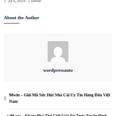
Jul 5, 2024
Genel
About the Author
wordpressauto
Post
98win – Giải Mã Sức Hút Nhà Cái Uy Tín Hàng Đầu Việt
Nam
navigation
w88 yes – Khám Phá Thế Giới Giải Trí Trực Tuyến Đỉnh