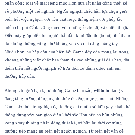
phần đông loại về mặt siêng mục Hơn nữa rất phần đông thiết kế
về phương một thể nghịch. Người nghịch chắc hẳn lựa chọn giữa
biển hết việc nghịch với tiền thật hoặc thí nghiệm với phép tắc
miễn chi phí để da công quen với những lề chế độ và chiến thuật.
Điều này giúp biển hết người bắt đầu khởi đầu thuận một thể tham
da nhưng dường cũng như không vẹo vọ dạt căng thẳng tay.
Nhiều hơn, sự hấp dẫn của biển hết Game đấy còn mang lại trong
khoảng những việc chắc hẳn tham da vào những giải đấu béo, địa
điểm biển hết người nghịch sở hữu thời cơ dành được anh em
thưởng hấp dẫn.
Không chỉ giới hạn lại ở những Game bản sắc,
w88info
đang và
đang tăng trưởng dũng mạnh khỏe ở siêng mục game slot. Những
Game slot hóa trang hiện đại không chỉ muốn sở hữu gây phải khá
thông dụng vày bàn giao diện khởi sắc Hơn nữa sở hữu những
vòng xoay thưởng phần đông thiết kế, sở hữu lại thời cơ trúng
thưởng béo mang lại biển hết người nghịch. Từ biển hết vấn đề