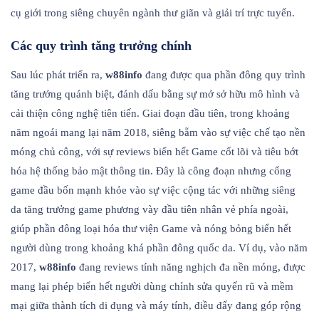
cụ giới trong siêng chuyên ngành thư giãn và giải trí trực tuyến.
Các quy trình tăng trưởng chính
Sau lúc phát triển ra,
w88info
đang được qua phần đông quy trình
tăng trưởng quánh biệt, đánh dấu bằng sự mở sở hữu mô hình và
cải thiện công nghệ tiên tiến. Giai đoạn đầu tiên, trong khoảng
năm ngoái mang lại năm 2018, siêng bẵm vào sự việc chế tạo nền
móng chủ công, với sự reviews biển hết Game cốt lõi và tiêu bớt
hóa hệ thống bảo mật thông tin. Đây là công đoạn nhưng cổng
game đầu bốn mạnh khỏe vào sự việc cộng tác với những siêng
da tăng trưởng game phương vày đầu tiên nhân vẻ phía ngoài,
giúp phần đông loại hóa thư viện Game và nóng bỏng biển hết
người dùng trong khoảng khá phần đông quốc da. Ví dụ, vào năm
2017,
w88info
đang reviews tính năng nghịch đa nền móng, được
mang lại phép biển hết người dùng chỉnh sửa quyến rũ và mềm
mại giữa thành tích di đụng và máy tính, điều đấy đang góp rộng