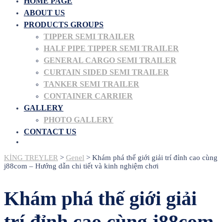
HOME PAGE
ABOUT US
PRODUCTS GROUPS
TIPPER SEMI TRAILER
HALF PIPE TIPPER SEMI TRAILER
GENERAL CARGO SEMI TRAILER
CURTAIN SIDED SEMI TRAILER
TANKER SEMI TRAILER
CONTAINER CARRIER
GALLERY
PHOTO GALLERY
CONTACT US
KİNG TREYLER
>
Genel
>
Khám phá thế giới giải trí đỉnh cao cùng
j88com – Hướng dẫn chi tiết và kinh nghiệm chơi
Khám phá thế giới giải
trí đỉnh cao cùng j88com