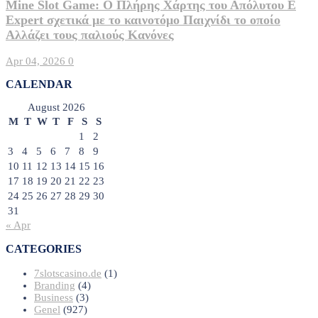
Mine Slot Game: Ο Πλήρης Χάρτης του Απόλυτου Ε
Expert σχετικά με το καινοτόμο Παιχνίδι το οποίο
Αλλάζει τους παλιούς Κανόνες
Apr 04, 2026
0
CALENDAR
August 2026
M
T
W
T
F
S
S
1
2
3
4
5
6
7
8
9
10
11
12
13
14
15
16
17
18
19
20
21
22
23
24
25
26
27
28
29
30
31
« Apr
CATEGORIES
7slotscasino.de
(1)
Branding
(4)
Business
(3)
Genel
(927)