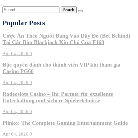
Search
for:
Popular Posts
Cược Ăn Theo Người Đang Vào Dây Đỏ (Bet Behind)
Tại Các Bàn Blackjack Kín Chỗ Của F168
Apr 04, 2026
0
Đặc quyền dành cho thành viên VIP khi tham gia
Casino PG66
Apr 04, 2026
0
Rodeoslots Casino – Ihr Partner für exzellente
Unterhaltung und sichere Spielerlebnisse
Apr 04, 2026
0
Plinko: The Complete Gaming Entertainment Guide
Apr 04, 2026
0