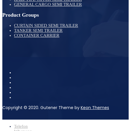
GENERAL CARGO SEMI TRAILER
Product Groups
CURTAIN SIDED SEMI TRAILER
TANKER SEMI TRAILER
CONTAINER CARRIER
Copyright © 2020. Gutener Theme by
Keon Themes
Telefon