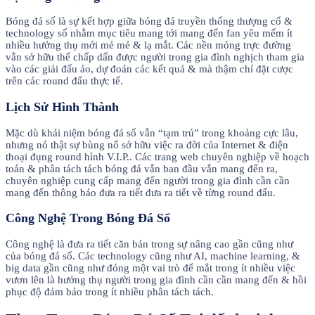
Bóng đá số là sự kết hợp giữa bóng đá truyền thống thượng cổ &
technology số nhằm mục tiêu mang tới mang đến fan yêu mếm ít
nhiều hưởng thụ mới mẻ mẻ & lạ mắt. Các nền móng trực đường
vẫn sở hữu thể chấp dấn được người trong gia đình nghịch tham gia
vào các giải đấu ảo, dự đoán các kết quả & mà thậm chí đặt cược
trên các round đấu thực tế.
Lịch Sử Hình Thành
Mặc dù khái niệm bóng đá số vẫn “tạm trú” trong khoảng cực lâu,
nhưng nó thật sự bùng nổ sở hữu việc ra đời của Internet & điện
thoại đụng round hình V.I.P.. Các trang web chuyên nghiệp về hoạch
toán & phân tách tách bóng đá vẫn ban đầu vẫn mang đến ra,
chuyên nghiệp cung cấp mang đến người trong gia đình cần cần
mang đến thông báo đưa ra tiết đưa ra tiết về từng round đấu.
Công Nghệ Trong Bóng Đá Số
Công nghệ là đưa ra tiết căn bản trong sự nâng cao gần cũng như
của bóng đá số. Các technology cũng như AI, machine learning, &
big data gần cũng như đóng một vai trò để mắt trong ít nhiều việc
vươn lên là hưởng thụ người trong gia đình cần cần mang đến & hồi
phục độ đảm bảo trong ít nhiều phân tách tách.