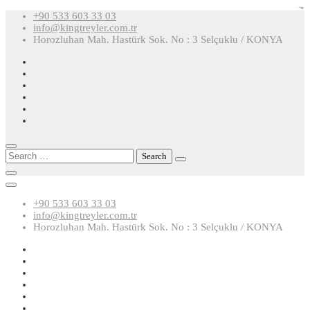
londonslot link alternatif
login congtogel
link slot online
slot deposit pulsa
slot wdyuk
congtogel
link slot gacor
link slot gacor
slot bet 200
link slot gacor
togel online
congtogel
bandar togel
congtogel
wdyuk
congtogel
congtogel
togel online
togel online
situs slot toto
situs slot gacor
slot online
slot777
situs gacor resmi
situs slot gacor
slot gacor
hartacuan
slot gacor
slot gacor
slot gacor
hartacuan
slot gacor
slot gacor
slot dana
slot gacor
slot gacor
slot gacor
link slot
slot gacor
situs togel
hartacuan
slot gacor
slot gacor
slot gacor
slot gacor
situs toto
situs toto
slot gacor
playaja
situs slot
slot
slot
slot
slot
Skip
+90 533 603 33 03
to
info@kingtreyler.com.tr
content
Horozluhan Mah. Hastürk Sok. No : 3 Selçuklu / KONYA
Search
for:
+90 533 603 33 03
info@kingtreyler.com.tr
Horozluhan Mah. Hastürk Sok. No : 3 Selçuklu / KONYA