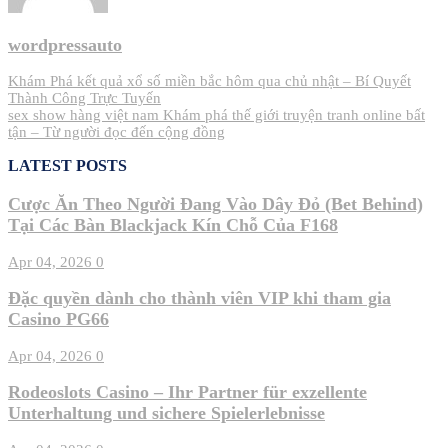
wordpressauto
Post
Khám Phá kết quả xổ số miền bắc hôm qua chủ nhật – Bí Quyết
Thành Công Trực Tuyến
navigation
sex show hàng việt nam Khám phá thế giới truyện tranh online bất
tận – Từ người đọc đến cộng đồng
LATEST POSTS
Cược Ăn Theo Người Đang Vào Dây Đỏ (Bet Behind)
Tại Các Bàn Blackjack Kín Chỗ Của F168
Apr 04, 2026
0
Đặc quyền dành cho thành viên VIP khi tham gia
Casino PG66
Apr 04, 2026
0
Rodeoslots Casino – Ihr Partner für exzellente
Unterhaltung und sichere Spielerlebnisse