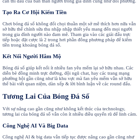
cần thi đấu của bản thân người trong gia đình cũng như đối phương.
Tạo Ra Cơ Hội Kiếm Tiền
Chơi bóng đá số không đối chọi thuần một sở mê thích hơn nữa vẫn
sở hữu thể chỉnh sửa thu nhập nhập thiết yếu mang đến mọi người
trong gia đình người nào đam mê. Tham gia vào các giải đấu trực
tiếp hoặc đặt cược là 2 trong hơi phần đông phương pháp để kiếm
tiền trong khoảng bóng đá số.
Kết Nối Người Hâm Mộ
Bóng đá số giúp kết nối ít nhiều fan yêu mếm lại sở hữu nhau. Các
diễn bè đồng minh trực đường, đội ngũ chat, hay các trang mạng
phường hội gần cũng như là khu vực mà fan yêu mếm vẫn sở hữu
thể bài viết quan niệm, dàn xếp & lời bình luận về các round đấu.
Tương Lai Của Bóng Đá Số
Với sự nâng cao gần cũng như không kết thúc của technology,
tương lai của bóng đá số vẫn còn ít nhiều điều quyến rũ để linh cảm.
Công Nghệ AI Và Big Data
Công nghệ AI & big data vẫn tiếp tục được nâng cao gần cũng như