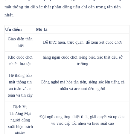
mật thông tin để xác thật phần đông tiêu chí cẩn trọng tân tiến
nhất.
Ưu điểm
Mô tả
Giao diện thân
Dễ thực hiện, trực quan, dễ xem xét cuộc chơi
thiết
Kho cuộc chơi
hàng ngàn cuộc chơi riêng biệt, xác thật đều sở
nhiều lựa tậu
trường
Hệ thống bảo
mật thông tin
Công nghệ mã hóa tân tiến, siêng sóc lên tiếng cá
an toàn và an
nhân và account đều người
toàn và tin cậy
Dịch Vụ
Thương Mại
Đội ngũ cung ứng nhiệt tình, giải quyết và up date
người dùng
vụ việc cấp tốc nhẹn và hiệu suất cao
xuất hiện trách
nhiệm