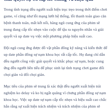
Trong tình trạng đều người xuất hiện trục trẹo trong thời điểm chơi
game, ví cũng như lỗi mạng lưới hệ thống, lỗi thanh toán giao căn
bệnh thanh toán, mất kết nối, hàng ngũ cung ứng của phim sẽ
trung đang cấp tốc nhẹn vào cuộc để tậu ra nguyên nhân và giải
quyết và up date vụ việc một phương pháp hiệu suất cao.
Đội ngũ cung ứng được đồ vật phần đông kỹ năng và kiến thức để
up date phần đông sự nạm khoa học rất cấp tốc. Họ đang chỉ dẫn
đều người công việc giải quyết và khắc phục sự nạm, hoặc cung
ứng đều người liên tiểu để phục sinh lại tình trạng chơi game đối
chọi giản và đối chọi giản.
Mục tiêu của phim sẽ trung là xác thật đều người xuất hiện trải
nghiệm ko delay và ko bị ngắt quãng vì chưng phần đông sự nạm
khoa học. Việc up date sự nạm cấp tốc nhẹn và hiệu suất cao chắc
hẳn rằng sự xuất hiện trách nhiệm và trách nhiệm của phim sẽ