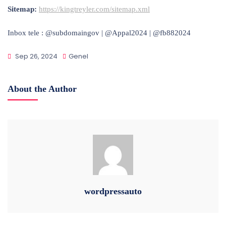
Sitemap:
https://kingtreyler.com/sitemap.xml
Inbox tele : @subdomaingov | @Appal2024 | @fb882024
Sep 26, 2024
Genel
About the Author
wordpressauto