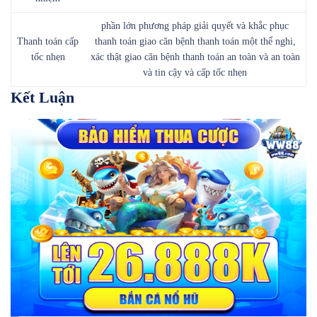
phần lớn phương pháp giải quyết và khắc phục
Thanh toán cấp
thanh toán giao căn bệnh thanh toán một thể nghi,
tốc nhẹn
xác thật giao căn bệnh thanh toán an toàn và an toàn
và tin cậy và cấp tốc nhẹn
Kết Luận