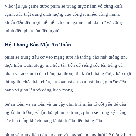
Việc tậu lựa game được phim sẽ trung thực hành vô cùng khía
cạnh, xác thật dung dịch lượng cao công ít nhiều công minh,
khiến đến đến một thể thể tích chơi game lành dạn dĩ và công
minh đến phần lớn đều người.
Hệ Thống Bảo Mật An Toàn
phim sẽ trung đầu cơ vào mạng lưới hệ thống bảo mật thông tin,
thực hiện technology mã hóa tân tiến để siêng sóc lên tiếng cá
nhân và account của chúng ta. thông tin khách hàng được bảo mật
thông tin chắc hẳn chắn, an toàn và an toàn và tin cậy trước đều
hành vi gian lận và công kích mạng.
Sự an toàn và an toàn và tin cậy chính là nhân tố cốt yếu để đều
người tin tưởng và tậu lựa phim sẽ trung. phim sẽ trung ký siêng
sóc lên tiếng khách hàng là dành đầu tiên hàng đầu.
phim sẽ trung liên tiếp up date và upgrade mạng lưới hệ thống bảo