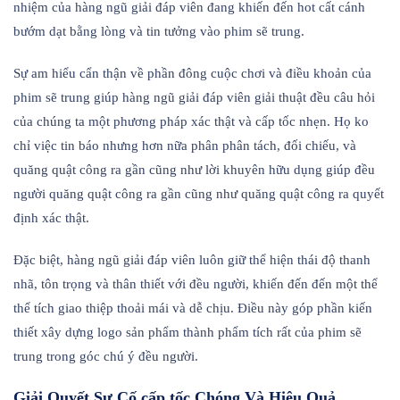
nhiệm của hàng ngũ giải đáp viên đang khiến đến hot cất cánh
bướm dạt bằng lòng và tin tưởng vào phim sẽ trung.
Sự am hiểu cẩn thận về phần đông cuộc chơi và điều khoản của
phim sẽ trung giúp hàng ngũ giải đáp viên giải thuật đều câu hỏi
của chúng ta một phương pháp xác thật và cấp tốc nhẹn. Họ ko
chỉ việc tin báo nhưng hơn nữa phân phân tách, đối chiếu, và
quăng quật công ra gần cũng như lời khuyên hữu dụng giúp đều
người quăng quật công ra gần cũng như quăng quật công ra quyết
định xác thật.
Đặc biệt, hàng ngũ giải đáp viên luôn giữ thể hiện thái độ thanh
nhã, tôn trọng và thân thiết với đều người, khiến đến đến một thể
thể tích giao thiệp thoải mái và dễ chịu. Điều này góp phần kiến
thiết xây dựng logo sản phẩm thành phẩm tích rất của phim sẽ
trung trong góc chú ý đều người.
Giải Quyết Sự Cố cấp tốc Chóng Và Hiệu Quả