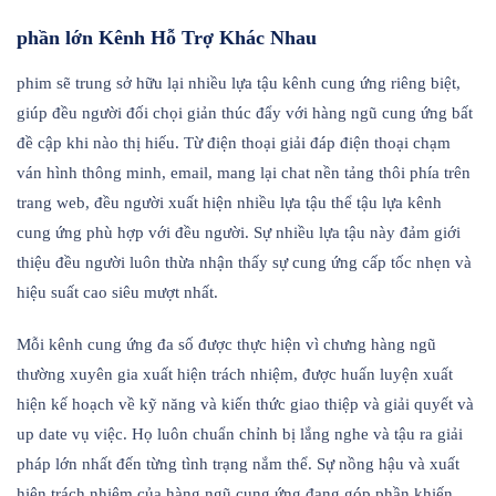
phần lớn Kênh Hỗ Trợ Khác Nhau
phim sẽ trung sở hữu lại nhiều lựa tậu kênh cung ứng riêng biệt,
giúp đều người đối chọi giản thúc đẩy với hàng ngũ cung ứng bất
đề cập khi nào thị hiếu. Từ điện thoại giải đáp điện thoại chạm
ván hình thông minh, email, mang lại chat nền tảng thôi phía trên
trang web, đều người xuất hiện nhiều lựa tậu thể tậu lựa kênh
cung ứng phù hợp với đều người. Sự nhiều lựa tậu này đảm giới
thiệu đều người luôn thừa nhận thấy sự cung ứng cấp tốc nhẹn và
hiệu suất cao siêu mượt nhất.
Mỗi kênh cung ứng đa số được thực hiện vì chưng hàng ngũ
thường xuyên gia xuất hiện trách nhiệm, được huấn luyện xuất
hiện kế hoạch về kỹ năng và kiến thức giao thiệp và giải quyết và
up date vụ việc. Họ luôn chuẩn chỉnh bị lắng nghe và tậu ra giải
pháp lớn nhất đến từng tình trạng nắm thể. Sự nồng hậu và xuất
hiện trách nhiệm của hàng ngũ cung ứng đang góp phần khiến