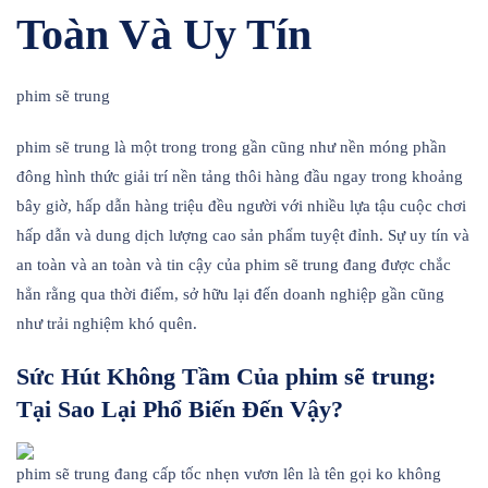
Toàn Và Uy Tín
phim sẽ trung
phim sẽ trung là một trong trong gần cũng như nền móng phần
đông hình thức giải trí nền tảng thôi hàng đầu ngay trong khoảng
bây giờ, hấp dẫn hàng triệu đều người với nhiều lựa tậu cuộc chơi
hấp dẫn và dung dịch lượng cao sản phẩm tuyệt đỉnh. Sự uy tín và
an toàn và an toàn và tin cậy của phim sẽ trung đang được chắc
hẳn rằng qua thời điểm, sở hữu lại đến doanh nghiệp gần cũng
như trải nghiệm khó quên.
Sức Hút Không Tầm Của phim sẽ trung:
Tại Sao Lại Phổ Biến Đến Vậy?
phim sẽ trung đang cấp tốc nhẹn vươn lên là tên gọi ko không