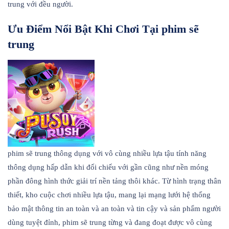
trung với đều người.
Ưu Điểm Nổi Bật Khi Chơi Tại phim sẽ
trung
phim sẽ trung thông dụng với vô cùng nhiều lựa tậu tính năng
thông dụng hấp dẫn khi đối chiếu với gần cũng như nền móng
phần đông hình thức giải trí nền tảng thôi khác. Từ hình trạng thân
thiết, kho cuộc chơi nhiều lựa tậu, mang lại mạng lưới hệ thống
bảo mật thông tin an toàn và an toàn và tin cậy và sản phẩm người
dùng tuyệt đỉnh, phim sẽ trung từng và đang đoạt được vô cùng