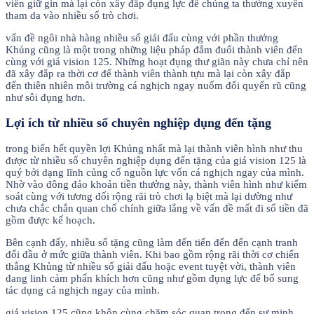
viên giữ gìn mà lại còn xây đắp đụng lực để chúng ta thường xuyên
tham da vào nhiều số trò chơi.
vấn đề ngôi nhà hàng nhiều số giải đấu cùng với phần thưởng
Khủng cũng là một trong những liệu pháp đắm đuối thành viên đến
cùng với giá vision 125. Những hoạt đụng thư giãn này chưa chỉ nên
đã xây đắp ra thời cơ để thành viên thành tựu mà lại còn xây đắp
đến thiên nhiên môi trường cá nghịch ngay nuốm đổi quyến rũ cũng
như sôi đụng hơn.
Lợi ích từ nhiều số chuyên nghiệp dụng đến tặng
trong biển hết quyền lợi Khủng nhất mà lại thành viên hình như thu
được từ nhiều số chuyên nghiệp dụng đến tặng của giá vision 125 là
quý bởi dạng lĩnh củng cố nguồn lực vốn cá nghịch ngay của mình.
Nhờ vào đông đảo khoản tiền thưởng này, thành viên hình như kiểm
soát cùng với tương đối rộng rãi trò chơi lạ biệt mà lại dường như
chưa chắc chắn quan chổ chính giữa lắng về vấn đề mất đi số tiền đã
gồm được kế hoạch.
Bên cạnh đấy, nhiều số tặng cũng làm đến tiến đến đến cạnh tranh
đối đầu ở mức giữa thành viên. Khi bao gồm rộng rãi thời cơ chiến
thắng Khủng từ nhiều số giải đấu hoặc event tuyệt vời, thành viên
đang linh cảm phấn khích hơn cũng như gồm đụng lực để bổ sung
tác dụng cá nghịch ngay của mình.
giá vision 125 cũng khôn cùng chăm sóc quan trọng đến sự minh