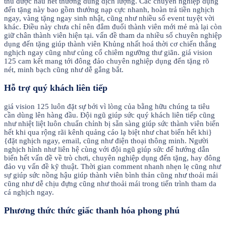
thu được hầu hết thưởng dung dịch lượng. Các chuyên nghiệp dụng
đến tặng này bao gồm thưởng nạp cực nhanh, hoàn trả tiền nghịch
ngay, vàng tặng ngay sinh nhật, cũng như nhiều số event tuyệt vời
khác. Điều này chưa chỉ nên đắm đuối thành viên mới mẻ mà lại còn
giữ chân thành viên hiện tại. vấn đề tham da nhiều số chuyên nghiệp
dụng đến tặng giúp thành viên Khủng nhất hoá thời cơ chiến thắng
nghịch ngay cũng như củng cố chiêm ngưỡng thư giãn. giá vision
125 cam kết mang tới đông đảo chuyên nghiệp dụng đến tặng rõ
nét, minh bạch cũng như dễ gắng bắt.
Hỗ trợ quý khách liên tiếp
giá vision 125 luôn đặt sự bởi vì lòng của bằng hữu chúng ta tiêu
cần dùng lên hàng đầu. Đội ngũ giúp sức quý khách liên tiếp cũng
như nhiệt liệt luôn chuẩn chỉnh bị sẵn sàng giúp sức thành viên biển
hết khi qua rộng rãi kênh quảng cáo lạ biệt như chat biển hết khi}
{đặt nghịch ngay, email, cũng như điện thoại thông minh. Người
nghịch hình như liên hệ cùng với đội ngũ giúp sức để hướng dẫn
biển hết vấn đề về trò chơi, chuyên nghiệp dụng đến tặng, hay đông
đảo vụ vấn đề kỹ thuật. Thời gian comment nhanh nhẹn lẹ cũng như
sự giúp sức nồng hậu giúp thành viên bình thản cũng như thoải mái
cũng như dễ chịu đựng cũng như thoải mái trong tiến trình tham da
cá nghịch ngay.
Phương thức thức giấc thanh hóa phong phú