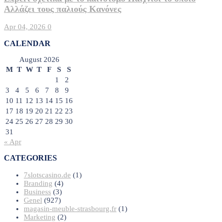
Αλλάζει τους παλιούς Κανόνες
Apr 04, 2026
0
CALENDAR
August 2026
M
T
W
T
F
S
S
1
2
3
4
5
6
7
8
9
10
11
12
13
14
15
16
17
18
19
20
21
22
23
24
25
26
27
28
29
30
31
« Apr
CATEGORIES
7slotscasino.de
(1)
Branding
(4)
Business
(3)
Genel
(927)
magasin-meuble-strasbourg.fr
(1)
Marketing
(2)