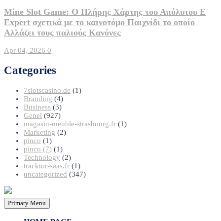
Mine Slot Game: Ο Πλήρης Χάρτης του Απόλυτου Ε
Expert σχετικά με το καινοτόμο Παιχνίδι το οποίο
Αλλάζει τους παλιούς Κανόνες
Apr 04, 2026
0
Categories
7slotscasino.de
(1)
Branding
(4)
Business
(3)
Genel
(927)
magasin-meuble-strasbourg.fr
(1)
Marketing
(2)
pinco
(1)
pinco (7)
(1)
Technology
(2)
tracktor-saas.fr
(1)
uncategorized
(347)
Primary Menu