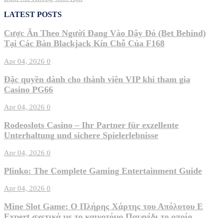
LATEST POSTS
Cược Ăn Theo Người Đang Vào Dây Đỏ (Bet Behind)
Tại Các Bàn Blackjack Kín Chỗ Của F168
Apr 04, 2026
0
Đặc quyền dành cho thành viên VIP khi tham gia
Casino PG66
Apr 04, 2026
0
Rodeoslots Casino – Ihr Partner für exzellente
Unterhaltung und sichere Spielerlebnisse
Apr 04, 2026
0
Plinko: The Complete Gaming Entertainment Guide
Apr 04, 2026
0
Mine Slot Game: Ο Πλήρης Χάρτης του Απόλυτου Ε
Expert σχετικά με το καινοτόμο Παιχνίδι το οποίο