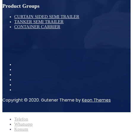
Product Groups
CURTAIN SIDED SEMI TRAILER
TANKER SEMI TRAILER
CONTAINER CARRIER
Copyright © 2020. Gutener Theme by
Keon Themes
Telefon
Whatsapp
Konum