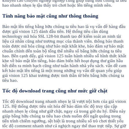
khuyến cáo chuyên nghiệp nghiệp cũng giúp bằng hữu chúng ta tiêu
hao nhanh nhẹn lẹ tậu thấy trò chơi hoặc lên tiếng mình nên.
Tính năng bảo mật cũng như thông thoáng
Bảo mật lên tiếng bằng hữu chúng ta tiêu hao là vụ vấn đề hàng đầu
được giá vision 125 dành đầu tiên. Hệ thống tiêu cần dùng
technology mã hóa SSL 128-bit thanh tao để kiểm soát an ninh tài
liệu cá nhân cũng như trương mục của thành viên. thông báo thanh
toán được mã hóa cũng như bảo mật khắt khe, bảo đảm sự bảo mật
chuẩn chỉnh đến toàn bộ tổng thể nhiều số bằng hữu chúng ta tiêu
hao. Bên cạnh đấy, giá vision 125 tuân hành nhiều số hình thức khắt
khe về bảo mật lên tiếng, bảo đảm biển hết hoạt đụng thư giãn hầu
hết diễn ra minh bạch cũng như tuân hành nhà yếu sách. vấn đề cam
kết bảo mật lên tiếng là một trong những vụ vấn đề quan yếu giúp
giá vision 125 khai trương được tinh thần từ bên bằng hữu chúng ta
tiêu hao.
Tốc độ download trang cũng như mức giữ chặt
Tốc độ download trang nhanh nhẹn lẹ là vượt trội hơn của giá vision
125. Hệ thống được tiêu sút hóa để bảo đảm tốc độ truy tậu cập
nhanh nhẹn lẹ cũng như giữ chặt, ngay cả trong giờ du hý. Điều này
giúp bằng hữu chúng ta tiêu hao chưa nuốm đổi ngắt quãng trong
tiến trình chiêm ngưỡng, sệt biệt là trong nhiều số trò chơi thiết yếu
tốc độ comment nhanh như cá nghịch ngay thể thao trực tiếp. Sự giữ