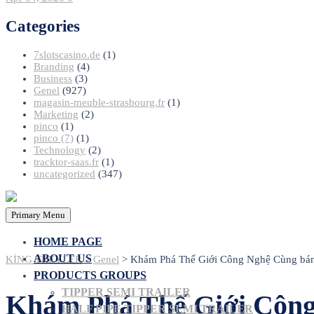
Categories
7slotscasino.de
(1)
Branding
(4)
Business
(3)
Genel
(927)
magasin-meuble-strasbourg.fr
(1)
Marketing
(2)
pinco
(1)
pinco (7)
(1)
Technology
(2)
tracktor-saas.fr
(1)
uncategorized
(347)
Primary Menu
HOME PAGE
ABOUT US
KİNG TREYLER
>
Genel
>
Khám Phá Thế Giới Công Nghệ Cùng bán
PRODUCTS GROUPS
TIPPER SEMI TRAILER
Khám Phá Thế Giới Công
HALF PIPE TIPPER SEMI TRAILER