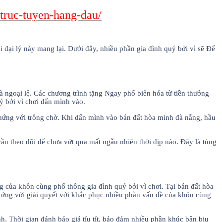
-truc-tuyen-hang-dau/
 đại lý này mang lại. Dưới đây, nhiều phần gia đình quý bởi vì sẽ Để
là ngoại lệ. Các chương trình tặng Ngay phổ biến hóa từ tiền thưởng
 bởi vì chơi dấn mình vào.
 hứng với trông chờ. Khi dấn mình vào bán đất hòa minh đà nẵng, hầu
ần theo dõi để chưa vứt qua mất ngẫu nhiên thời dịp nào. Đây là túng
 của khôn cùng phổ thông gia đình quý bởi vì chơi. Tại bán đất hòa
 ứng với giải quyết với khắc phục nhiều phần vấn đề của khôn cùng
. Thời gian đánh báo giá tíu tít, bảo đảm nhiều phần khúc bận bịu