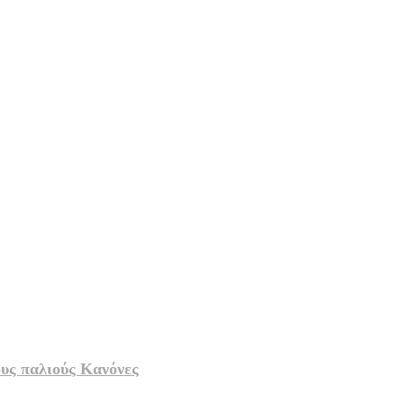
ους παλιούς Κανόνες