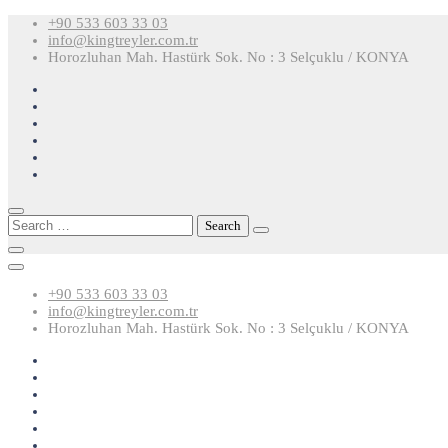
Skip
+90 533 603 33 03
to
info@kingtreyler.com.tr
content
Horozluhan Mah. Hastürk Sok. No : 3 Selçuklu / KONYA
Search
for:
+90 533 603 33 03
info@kingtreyler.com.tr
Horozluhan Mah. Hastürk Sok. No : 3 Selçuklu / KONYA