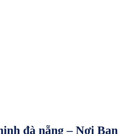
inh đà nẵng – Nơi Bạn