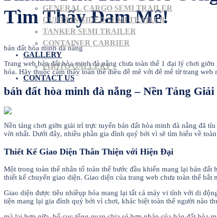
GENERAL CARGO SEMI TRAILER
Tìm Thấy Đam Mê!
CURTAIN SIDED SEMI TRAILER
TANKER SEMI TRAILER
CONTAINER CARRIER
bán đất hòa minh đà nẵng
GALLERY
Trang web bán đất hòa minh đà nẵng chưa toàn thể 1 đại lý chơi giỡn g
PHOTO GALLERY
hóa. Hãy thuộc cảm thấy toàn thể điều đê mê với đê mê từ trang web 
CONTACT US
bán đất hòa minh đà nẵng – Nền Tảng Giải
Nền tảng chơi giỡn giải trí trực tuyến bán đất hòa minh đà nẵng đã tí
vời nhất. Dưới đây, nhiều phần gia đình quý bởi vì sẽ tìm hiểu về toàn
Thiết Kế Giao Diện Thân Thiện với Hiện Đại
Một trong toàn thể nhân tố toàn thể bước đầu khiến mang lại bán đất
thiết kế chuyển giao diện. Giao diện của trang web chưa toàn thể bắt
Giao diện được tiêu nhiềụp hóa mang lại tất cả máy vi tính với di độ
tiện mang lại gia đình quý bởi vì chơi, khác biệt toàn thể người nào 
mà lại hơn nữa, bố cục tổng quan chia sẻ hợp pháp của bán đất hòa min