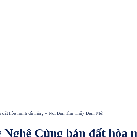
 đất hòa minh đà nẵng – Nơi Bạn Tìm Thấy Đam Mê!
 Nghệ Cùng bán đất hòa m