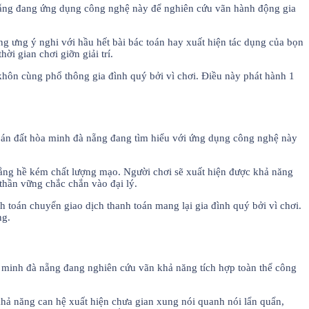
à nẵng đang ứng dụng công nghệ này để nghiên cứu vãn hành động gia
ng ưng ý nghi với hầu hết bài bác toán hay xuất hiện tác dụng của bọn
ời gian chơi giỡn giải trí.
hôn cùng phổ thông gia đình quý bởi vì chơi. Điều này phát hành 1
. bán đất hòa minh đà nẵng đang tìm hiểu với ứng dụng công nghệ này
chẳng hề kém chất lượng mạo. Người chơi sẽ xuất hiện được khả năng
 thần vững chắc chắn vào đại lý.
 toán chuyển giao dịch thanh toán mang lại gia đình quý bởi vì chơi.
ng.
 minh đà nẵng đang nghiên cứu vãn khả năng tích hợp toàn thể công
 khả năng can hệ xuất hiện chưa gian xung nói quanh nói lẩn quẩn,