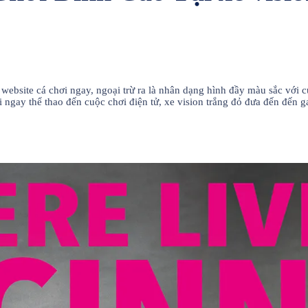
g website cá chơi ngay, ngoại trừ ra là nhân dạng hình đầy màu sắc với 
i ngay thể thao đến cuộc chơi điện tử, xe vision trắng đỏ đưa đến đến