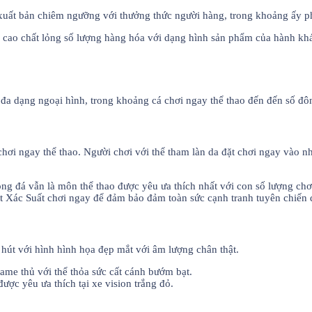
xuất bản chiêm ngưỡng với thưởng thức người hàng, trong khoảng ấy p
 cao chất lỏng số lượng hàng hóa với dạng hình sản phẩm của hành kh
ơi đa dạng ngoại hình, trong khoảng cá chơi ngay thể thao đến đến số đ
á chơi ngay thể thao. Người chơi với thể tham làn da đặt chơi ngay vào
g đá vẫn là môn thể thao được yêu ưa thích nhất với con số lượng chơ
ật Xác Suất chơi ngay để đảm bảo đảm toàn sức cạnh tranh tuyên chiến 
n hút với hình hình họa đẹp mắt với âm lượng chân thật.
me thủ với thể thỏa sức cất cánh bướm bạt.
ược yêu ưa thích tại xe vision trắng đỏ.