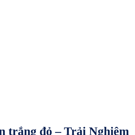
n trắng đỏ – Trải Nghiệm