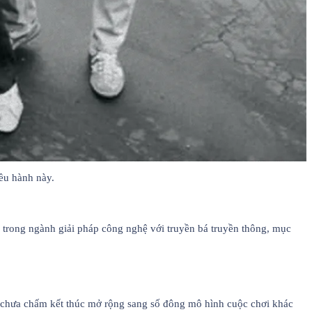
iều hành này.
n trong ngành giải pháp công nghệ với truyền bá truyền thông, mục
ết chưa chấm kết thúc mở rộng sang số đông mô hình cuộc chơi khác