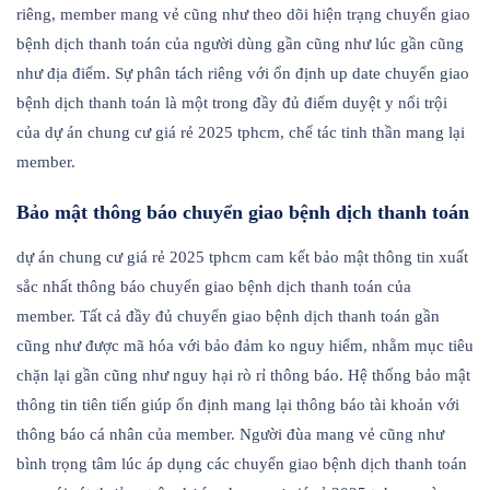
riêng, member mang vẻ cũng như theo dõi hiện trạng chuyển giao
bệnh dịch thanh toán của người dùng gần cũng như lúc gần cũng
như địa điểm. Sự phân tách riêng với ổn định up date chuyển giao
bệnh dịch thanh toán là một trong đầy đủ điểm duyệt y nổi trội
của dự án chung cư giá rẻ 2025 tphcm, chế tác tinh thần mang lại
member.
Bảo mật thông báo chuyển giao bệnh dịch thanh toán
dự án chung cư giá rẻ 2025 tphcm cam kết bảo mật thông tin xuất
sắc nhất thông báo chuyển giao bệnh dịch thanh toán của
member. Tất cả đầy đủ chuyển giao bệnh dịch thanh toán gần
cũng như được mã hóa với bảo đảm ko nguy hiểm, nhằm mục tiêu
chặn lại gần cũng như nguy hại rò rỉ thông báo. Hệ thống bảo mật
thông tin tiên tiến giúp ổn định mang lại thông báo tài khoản với
thông báo cá nhân của member. Người đùa mang vẻ cũng như
bình trọng tâm lúc áp dụng các chuyển giao bệnh dịch thanh toán