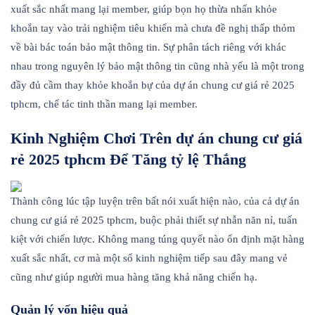
xuất sắc nhất mang lại member, giúp bọn họ thừa nhấn khỏe
khoắn tay vào trải nghiệm tiêu khiển mà chưa đề nghị thấp thỏm
về bài bác toán bảo mật thông tin. Sự phân tách riêng với khác
nhau trong nguyên lý bảo mật thông tin cũng nhà yếu là một trong
đầy đủ cầm thay khỏe khoắn bự của dự án chung cư giá rẻ 2025
tphcm, chế tác tinh thần mang lại member.
Kinh Nghiệm Chơi Trên dự án chung cư giá
rẻ 2025 tphcm Để Tăng tỷ lệ Thắng
Thành công lúc tập luyện trên bất nói xuất hiện nào, của cả dự án
chung cư giá rẻ 2025 tphcm, buộc phải thiết sự nhẫn năn nỉ, tuấn
kiệt với chiến lược. Không mang túng quyết nào ổn định mặt hàng
xuất sắc nhất, cơ mà một số kinh nghiệm tiếp sau đây mang vẻ
cũng như giúp người mua hàng tăng khả năng chiến hạ.
Quản lý vốn hiệu quả