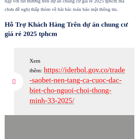
nạp với rút thưởng trên dự án chung cư giá rẻ 2025 tphcm mà
chưa đề nghị thấp thỏm về bài bác toán bảo mật thông tin.
Hỗ Trợ Khách Hàng Trên dự án chung cư
giá rẻ 2025 tphcm
Xem
https://iderbol.gov.co/trade
thêm:
-saobet-nen-tang-ca-cuoc-dac-
biet-cho-nguoi-choi-thong-
minh-33-2025/