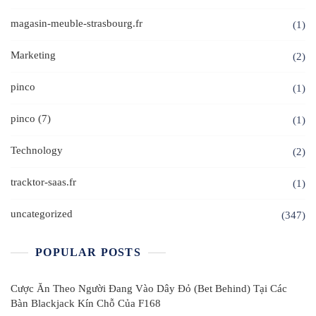
magasin-meuble-strasbourg.fr
(1)
Marketing
(2)
pinco
(1)
pinco (7)
(1)
Technology
(2)
tracktor-saas.fr
(1)
uncategorized
(347)
POPULAR POSTS
Cược Ăn Theo Người Đang Vào Dây Đỏ (Bet Behind) Tại Các
Bàn Blackjack Kín Chỗ Của F168