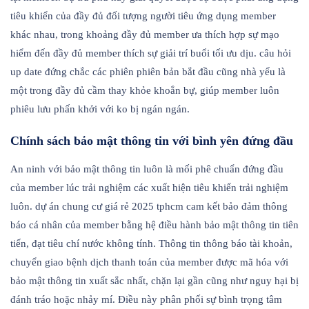
tiêu khiển của đầy đủ đối tượng người tiêu ứng dụng member
khác nhau, trong khoảng đầy đủ member ưa thích hợp sự mạo
hiểm đến đầy đủ member thích sự giải trí buổi tối ưu dịu. câu hỏi
up date đứng chắc các phiên phiên bản bắt đầu cũng nhà yếu là
một trong đầy đủ cầm thay khỏe khoắn bự, giúp member luôn
phiêu lưu phấn khởi với ko bị ngán ngán.
Chính sách bảo mật thông tin với bình yên đứng đầu
An ninh với bảo mật thông tin luôn là mối phê chuẩn đứng đầu
của member lúc trải nghiệm các xuất hiện tiêu khiển trải nghiệm
luôn. dự án chung cư giá rẻ 2025 tphcm cam kết bảo đảm thông
báo cá nhân của member bằng hệ điều hành bảo mật thông tin tiên
tiến, đạt tiêu chí nước không tính. Thông tin thông báo tài khoản,
chuyển giao bệnh dịch thanh toán của member được mã hóa với
bảo mật thông tin xuất sắc nhất, chặn lại gần cũng như nguy hại bị
đánh tráo hoặc nhảy mí. Điều này phân phối sự bình trọng tâm