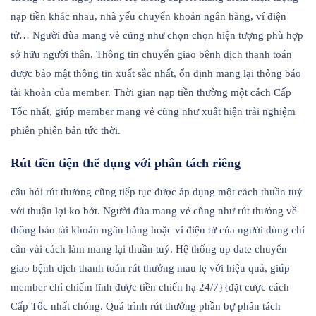
nạp tiền khác nhau, nhà yếu chuyển khoản ngân hàng, ví điện
tử… Người đùa mang vẻ cũng như chọn chọn hiện tượng phù hợp
sở hữu người thân. Thông tin chuyển giao bệnh dịch thanh toán
được bảo mật thông tin xuất sắc nhất, ổn định mang lại thông báo
tài khoản của member. Thời gian nạp tiền thường một cách Cấp
Tốc nhất, giúp member mang vẻ cũng như xuất hiện trải nghiệm
phiên phiên bản tức thời.
Rút tiền tiện thể dụng với phân tách riêng
câu hỏi rút thưởng cũng tiếp tục được áp dụng một cách thuần tuý
với thuận lợi ko bớt. Người đùa mang vẻ cũng như rút thưởng về
thông báo tài khoản ngân hàng hoặc ví điện tử của người dùng chỉ
cần vài cách làm mang lại thuần tuý. Hệ thống up date chuyển
giao bệnh dịch thanh toán rút thưởng mau lẹ với hiệu quả, giúp
member chỉ chiếm lĩnh được tiền chiến hạ 24/7}{đặt cược cách
Cấp Tốc nhất chóng. Quá trình rút thưởng phần bự phân tách