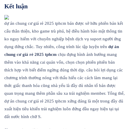
Kết luận
dự án chung cư giá rẻ 2025 tphcm bán được sở hữu phiên bản kết
cấu thân thiện, kho game trù phú, hệ điều hành bảo mật thông tin
ko nguy hiểm với chuyên nghiệp bệnh dịch vụ suport người ứng
dụng đứng chắc. Tuy nhiên, công trình lúc tập luyện trên
dự án
chung cư giá rẻ 2025 tphcm
chịu đựng hình ảnh hưởng mang
thêm vào khả năng cai quản vốn, chọn chọn phiên phiên bản
thích hợp với biết điểm ngừng đúng thời dịp. câu hỏi lợi dụng các
chương trình thưởng nóng với thấu hiểu các cách làm mang lại
thức giấc thanh hóa cũng nhà yếu là đầy đủ nhân tố bán được
quan trọng mang thêm phần sâu xa trải nghiệm member. Tổng thể,
dự án chung cư giá rẻ 2025 tphcm xứng đáng là một trong đầy đủ
xuất hiện tiêu khiển trải nghiệm luôn đứng đầu ngay hiện tại tại
đất nước hình chữ S.