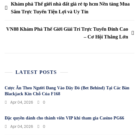
Post
Khám phá Thế giới nhà đất giá rẻ tp hcm Nền tảng Mua
Sắm Trực Tuyến Tiện Lợi và Uy Tín
navigation
VN88 Khám Phá Thế Giới Giải Trí Trực Tuyến Đỉnh Cao
– Cơ Hội Thắng Lớn
LATEST POSTS
Cược Ăn Theo Người Đang Vào Dây Đỏ (Bet Behind) Tại Các Bàn
Blackjack Kín Chỗ Của F168
Apr 04, 2026
0
Đặc quyền dành cho thành viên VIP khi tham gia Casino PG66
Apr 04, 2026
0