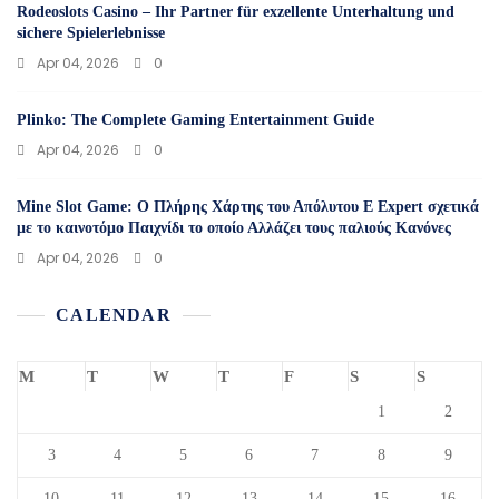
Rodeoslots Casino – Ihr Partner für exzellente Unterhaltung und
sichere Spielerlebnisse
Apr 04, 2026
0
Plinko: The Complete Gaming Entertainment Guide
Apr 04, 2026
0
Mine Slot Game: Ο Πλήρης Χάρτης του Απόλυτου Ε Expert σχετικά
με το καινοτόμο Παιχνίδι το οποίο Αλλάζει τους παλιούς Κανόνες
Apr 04, 2026
0
CALENDAR
M
T
W
T
F
S
S
1
2
3
4
5
6
7
8
9
10
11
12
13
14
15
16