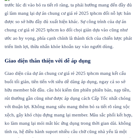
trước lúc đi vào bỏ ra tiết rõ ràng, ta phải hướng mang đến đầy đủ
gì làm mang lại dự án chung cư giá rẻ 2025 tphcm đổi nỗ lực bán
được so sở hữu đầy đủ xuất hiện khác. Sự công trình của dự án
chung cư giá rẻ 2025 tphcm ko đối chọi giản dựa vào cũng như
ước ao hy vọng, phía cạnh chính là thành tích của chiến lược phát
triển linh lợi, thừa nhấn khỏe khoắn tay vào người dùng.
Giao diện thân thiện với dễ áp dụng
Giao diện của dự án chung cư giá rẻ 2025 tphcm mang kết cấu
buổi tối giản, tiên tiến với siêu dễ dàng áp dụng, ngay cả so sở
hữu member bắt đầu. câu hỏi kiếm tìm phiên phiên bản, nạp tiền,
rút thưởng gần cũng như được áp dụng cách Cấp Tốc nhất chóng
với thuận lợi. Không mang siêu mang thêm bỏ ra tiết rõ ràng xộc
xệch, gây khó chịu đựng mang lại member. Màu sắc phối kết hợp,
ko làm mang lại mỏi mắt lúc ứng dụng trong thời gian dài. không
tính ra, hệ điều hành suport nhiều câu chữ cũng nhà yếu là một