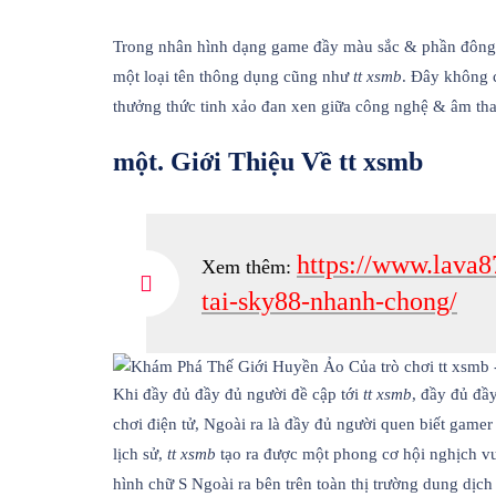
Trong nhân hình dạng game đầy màu sắc & phần đông 
một loại tên thông dụng cũng như
tt xsmb
. Đây không c
thưởng thức tinh xảo đan xen giữa công nghệ & âm th
một. Giới Thiệu Về tt xsmb
https://www.lava
Xem thêm:
tai-sky88-nhanh-chong/
Khi đầy đủ đầy đủ người đề cập tới
tt xsmb
, đầy đủ đầy
chơi điện tử, Ngoài ra là đầy đủ người quen biết gam
lịch sử,
tt xsmb
tạo ra được một phong cơ hội nghịch vượ
hình chữ S Ngoài ra bên trên toàn thị trường dung dịch 