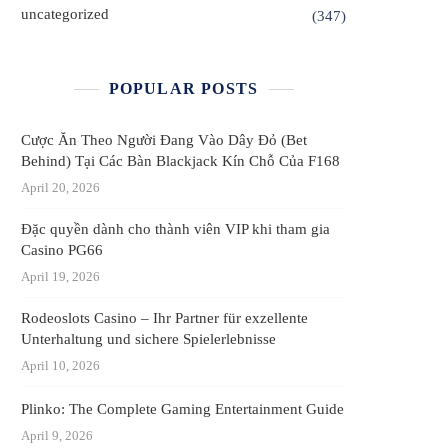
uncategorized
(347)
POPULAR POSTS
Cược Ăn Theo Người Đang Vào Dây Đỏ (Bet
Behind) Tại Các Bàn Blackjack Kín Chỗ Của F168
April 20, 2026
Đặc quyền dành cho thành viên VIP khi tham gia
Casino PG66
April 19, 2026
Rodeoslots Casino – Ihr Partner für exzellente
Unterhaltung und sichere Spielerlebnisse
April 10, 2026
Plinko: The Complete Gaming Entertainment Guide
April 9, 2026