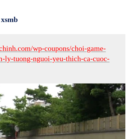
 xsmb
aichinh.com/wp-coupons/choi-game-
m-ly-tuong-nguoi-yeu-thich-ca-cuoc-