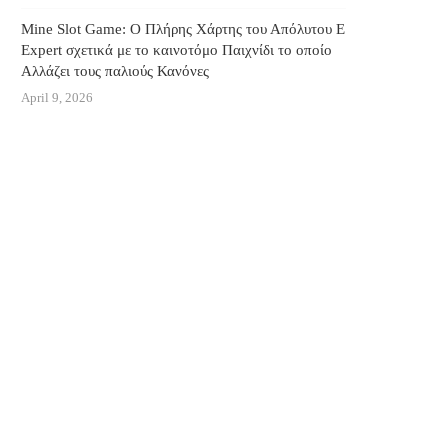
Mine Slot Game: Ο Πλήρης Χάρτης του Απόλυτου Ε
Expert σχετικά με το καινοτόμο Παιχνίδι το οποίο
Αλλάζει τους παλιούς Κανόνες
April 9, 2026