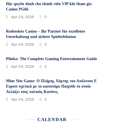
Đặc quyền dành cho thành viên VIP khi tham gia
Casino PG66
Apr 04, 2026
0
Rodeoslots Casino – Ihr Partner für exzellente
Unterhaltung und sichere Spielerlebnisse
Apr 04, 2026
0
Plinko: The Complete Gaming Entertainment Guide
Apr 04, 2026
0
Mine Slot Game: Ο Πλήρης Χάρτης του Απόλυτου Ε
Expert σχετικά με το καινοτόμο Παιχνίδι το οποίο
Αλλάζει τους παλιούς Κανόνες
Apr 04, 2026
0
CALENDAR