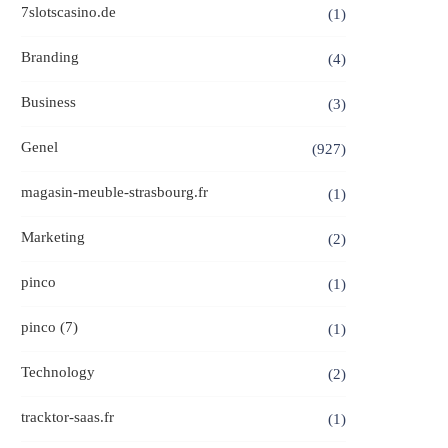
7slotscasino.de
(1)
Branding
(4)
Business
(3)
Genel
(927)
magasin-meuble-strasbourg.fr
(1)
Marketing
(2)
pinco
(1)
pinco (7)
(1)
Technology
(2)
tracktor-saas.fr
(1)