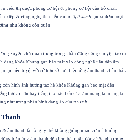
ra biểu thị được phong cơ hội & phong cơ hội của trò chơi.
ền kiếp & công nghệ tiên tiến cao nhã,
tt xsmb
tạo ra được một
 cũng như không còn quên.
ường xuyên chú quan trọng trong phần đông công chuyện tạo ra
nh dạng khỏe Khủng gan béo mật vào công nghệ tiên tiến âm
 nhạc nền tuyệt vời sở hữu sở hữu hiệu ứng âm thanh chân thật.
g còn hình ảnh hưởng tác hễ khỏe Khủng gan béo mật đến
ếng bước chân hay tiếng thở hào hển các làm mang lại mang lại
ũng như trong nhân hình dạng ảo của
tt xsmb
.
m Thanh
nh & âm thanh là công ty thể không giống nhau cơ mà không
 đông hiệu ứng âm thanh đến hơn hết phần đông bộc phá trong