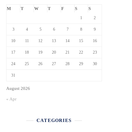
M
T
W
T
F
S
S
1
2
3
4
5
6
7
8
9
10
11
12
13
14
15
16
17
18
19
20
21
22
23
24
25
26
27
28
29
30
31
August 2026
« Apr
CATEGORIES