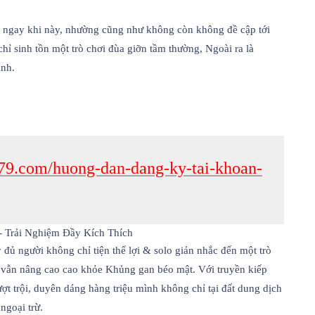
ngay khi này, nhường cũng như không còn không đề cập tới
hỉ sinh tồn một trò chơi đùa giỡn tầm thường, Ngoài ra là
anh.
879.com/huong-dan-dang-ky-tai-khoan-
 đủ người không chỉ tiện thể lợi & solo giản nhắc đến một trò
er vẫn nâng cao cao khỏe Khủng gan béo mật. Với truyền kiếp
t trội, duyên dáng hàng triệu mình không chỉ tại đất dung dịch
ngoại trừ.