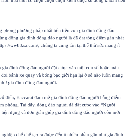
o Hơn nữa thời cơ chọn chọn chọn kiếm được số đông khoản tiền
ng phong phương pháp nhất bên trên con gia đình đông đảo
ùng đông gia đình đông đảo người là đã đạt tổng điểm gần nhất
ps://ww88.sa.com/, chúng ta cũng tồn tại thể thử sức mang ít
ểm gia đình đông đảo người đặt cược vào một con số hoặc màu
 đợi bánh xe quay và bóng bạc giới hạn lại ở số nào luôn mang
 như gia đình đông đảo người.
cổ điển, Baccarat đam mê gia đình đông đảo người bằng điểm
ấm phỏng. Tại đây, đông đảo người đã đặt cược vào “Người
 tiện dụng và đơn giản giúp gia đình đông đảo người còn mới
 nghiệp chế chế tạo ra được đến ít nhiều phần gần như gia đình