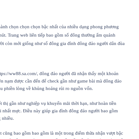
 thành chọn chọn chọn bậc nhất của nhiều dạng phong phương
hút. Trang web liên tiếp bao gồm số đông thưởng ấm quánh
ười còn mới giống như số đông gia đình đông đảo người dân đùa
https://ww88.sa.com/, đông đảo người đã nhận thấy một khoản
iên nạm được cần đến để check gần như game bài mà đông đảo
u phiền lòng về khủng hoảng rủi ro nguồn vốn.
ết thị gần như nghiệp vụ khuyến mãi thời hạn, như hoàn tiền
i nhất mực. Điều này giúp gia đình đông đảo người bao gồm
g nhiều.
t cũng bao gồm bao gồm là một trong điểm thừa nhận vượt bậc