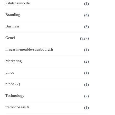
7slotscasino.de
(1)
Branding
(4)
Business
(3)
Genel
(927)
magasin-meuble-strasbourg.fr
(1)
Marketing
(2)
pinco
(1)
pinco (7)
(1)
Technology
(2)
tracktor-saas.fr
(1)