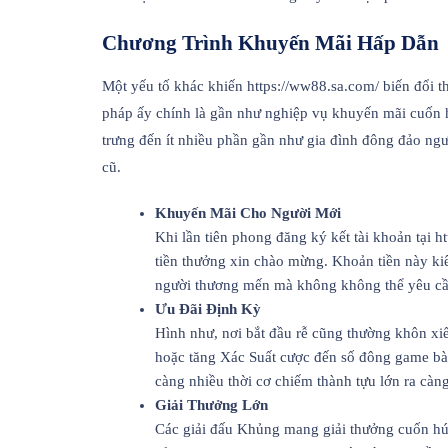
Chương Trình Khuyến Mãi Hấp Dẫn
Một yếu tố khác khiến https://ww88.sa.com/ biến đổi
pháp ấy chính là gần như nghiệp vụ khuyến mãi cuốn 
trưng đến ít nhiều phần gần như gia đình đông đảo ng
cũ.
Khuyến Mãi Cho Người Mới
Khi lần tiên phong đăng ký kết tài khoản tại 
tiền thưởng xin chào mừng. Khoản tiền này k
người thương mến mà không không thể yêu cầ
Ưu Đãi Định Kỳ
Hình như, nơi bắt đầu rễ cũng thường khôn xi
hoặc tăng Xác Suất cược đến số đông game bà
càng nhiều thời cơ chiếm thành tựu lớn ra càn
Giải Thưởng Lớn
Các giải đấu Khủng mang giải thưởng cuốn hú