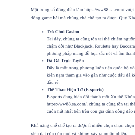
Một trong số đông điều làm https://ww88.sa.com/ vượt
đông game bài mà chúng chế chế tạo ra được. Quý Khá
Trò Chơi Casino
Tại đây, chúng ta cũng tồn tại thể chiêm ngưỡ
chậm đời như Blackjack, Roulette hay Bacca
phương pháp mang đồ họa sắc nét và âm thanh 
Đá Gà Trực Tuyến
Đây là một trong phương luôn tiện quốc bộ v
kiên nạm tham gia vào gần như cuộc đấu đá kê d
đầu rễ.
Thể Thao Điện Tử (E-sports)
E-sports đang biến đổi thành một Xu thế Khủ
https://ww88.sa.com/, chúng ta cũng tồn tại th
cuốn hút nhất bên trên con gia đình đông đảo 
Khả năng chế chế tạo ra được ít nhiều chọn chọn chọn
xiêu dạt còn còn mới và không xảy ra muộn phiền.