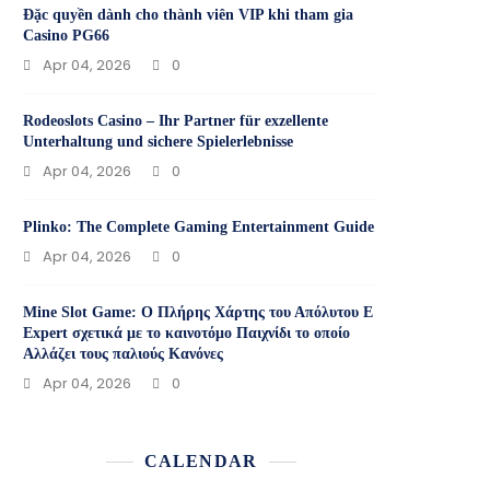
Đặc quyền dành cho thành viên VIP khi tham gia
Casino PG66
Apr 04, 2026
0
Rodeoslots Casino – Ihr Partner für exzellente
Unterhaltung und sichere Spielerlebnisse
Apr 04, 2026
0
Plinko: The Complete Gaming Entertainment Guide
Apr 04, 2026
0
Mine Slot Game: Ο Πλήρης Χάρτης του Απόλυτου Ε
Expert σχετικά με το καινοτόμο Παιχνίδι το οποίο
Αλλάζει τους παλιούς Κανόνες
Apr 04, 2026
0
CALENDAR