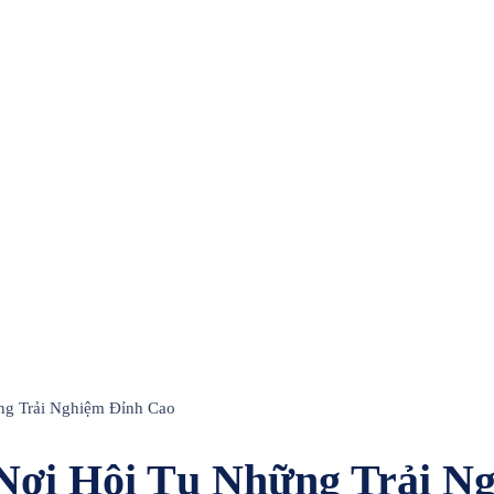
ững Trải Nghiệm Đỉnh Cao
 Nơi Hội Tụ Những Trải N