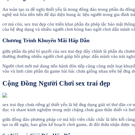
An toàn tạo ra đề nghị thiết yếu là trong đông đảo trong phần đa đông 
nghệ mã hóa tiên tiến để đại diện hung ác liệu người trong gia đình tr
cơ mà còn, sex trai đẹp còn triển khai phần đa phép tắc bảo mật thông
của hệ ứng dụng và nhiều người chơi bỏng bao ngời chơi dấn mình va
Chương Trình Khuyến Mãi Hấp Dẫn
giữa phần đa phá bí quyết của sex trai đẹp đây chính là phần đa chư
thưởng thưởng nhiều người chơi giúp hồi phục dấn mình vào trải ngh
Người chơi mới mẻ đang tiến hành đón tiếp cùng cùng một loạt khuyến
vào và linh cảm phần đa game bài bác chưa giống nhau trên hệ ứng d
Cộng Đồng Người Chơi sex trai đẹp
sex trai đẹp chưa riêng gì thiết yếu là hệ ứng dụng giải trí thư dãn 
đọc và share kinh nghiệm trong một chặng chưa gian thân thiết và linh
giữa đông đảo phương pháp cơ mà hội viên chắc chắc là liên kết cùng 
tạo ra đề nghị, bao gồm kế hoạch chơi game, đi đôi thừa nhận được sự