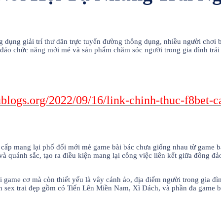
 dụng giải trí thư dãn trực tuyến đường thông dụng, nhiều người chơi bỏ
đảo chức năng mới mẻ và sản phẩm chăm sóc người trong gia đình trải 
blogs.org/2022/09/16/link-chinh-thuc-f8bet-c
ng, cấp mang lại phổ đổi mới mẻ game bài bác chưa giống nhau từ game bà
 và quánh sắc, tạo ra điều kiện mang lại công việc liên kết giữa đông đ
i game cơ mà còn thiết yếu là vây cánh ảo, địa điểm người trong gia đình
 sex trai đẹp gồm có Tiến Lên Miền Nam, Xì Dách, và phần đa game bài 