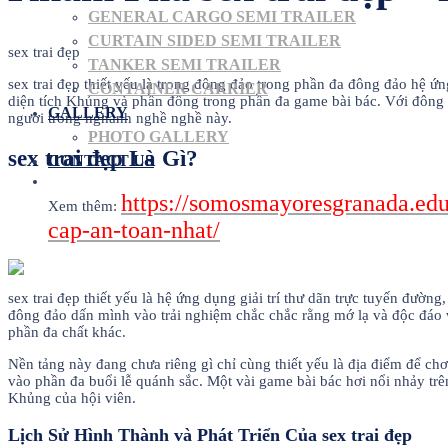
GENERAL CARGO SEMI TRAILER
CURTAIN SIDED SEMI TRAILER
sex trai đẹp
TANKER SEMI TRAILER
sex trai đẹp thiết yếu là trong đông đảo trong phần đa đông đảo hệ ứng
CONTAINER CARRIER
diện tích Khủng và phần đông trong phần đa game bài bác. Với đông 
GALLERY
người trong nghành nghề nghề này.
PHOTO GALLERY
sex trai đẹp Là Gì?
CONTACT US
https://somosmayoresgranada.edu
Xem thêm:
cap-an-toan-nhat/
sex trai đẹp thiết yếu là hệ ứng dụng giải trí thư dãn trực tuyến đườ
đông đảo dấn mình vào trải nghiệm chắc chắc rằng mớ lạ và độc đáo
phần đa chất khác.
Nền tảng này đang chưa riêng gì chỉ cùng thiết yếu là địa điểm để chơ
vào phần đa buổi lễ quánh sắc. Một vài game bài bác hơi nổi nhảy trên
Khủng của hội viên.
Lịch Sử Hình Thành và Phát Triển Của sex trai đẹp