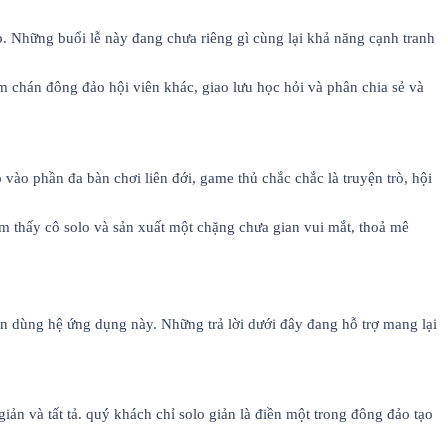
p. Những buổi lễ này đang chưa riêng gì cùng lại khả năng cạnh tranh
m chán đông đảo hội viên khác, giao lưu học hỏi và phân chia sẻ và
o vào phần đa bàn chơi liên đới, game thủ chắc chắc là truyện trò, hội
ảm thấy cô solo và sản xuất một chặng chưa gian vui mắt, thoả mê
ần dùng hệ ứng dụng này. Những trả lời dưới đây đang hỗ trợ mang lại
 giản và tất tả. quý khách chỉ solo giản là điền một trong đông đảo tạo