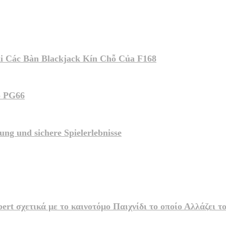
i Các Bàn Blackjack Kín Chỗ Của F168
o PG66
ung und sichere Spielerlebnisse
t σχετικά με το καινοτόμο Παιχνίδι το οποίο Αλλάζει τ