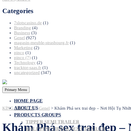
Categories
7slotscasino.de
(1)
Branding
(4)
Business
(3)
Genel
(927)
magasin-meuble-strasbourg.fr
(1)
Marketing
(2)
pinco
(1)
pinco (7)
(1)
Technology
(2)
tracktor-saas.fr
(1)
uncategorized
(347)
Primary Menu
HOME PAGE
ABOUT US
KİNG TREYLER
>
Genel
>
Khám Phá sex trai đẹp – Nơi Hội Tụ Nh
PRODUCTS GROUPS
TIPPER SEMI TRAILER
Khám Phá sex trai đẹp –
HALF PIPE TIPPER SEMI TRAILER