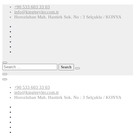
Skip
+90 533 603 33 03
to
info@kingtreyler.com.tr
content
Horozluhan Mah. Hastürk Sok. No : 3 Selçuklu / KONYA
Search
for:
+90 533 603 33 03
info@kingtreyler.com.tr
Horozluhan Mah. Hastürk Sok. No : 3 Selçuklu / KONYA