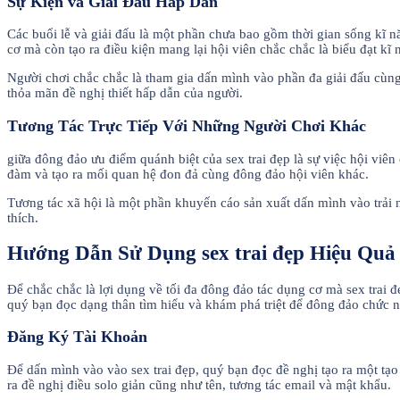
Sự Kiện và Giải Đấu Hấp Dẫn
Các buổi lễ và giải đấu là một phần chưa bao gồm thời gian sống kĩ n
cơ mà còn tạo ra điều kiện mang lại hội viên chắc chắc là biểu đạt kĩ
Người chơi chắc chắc là tham gia dấn mình vào phần đa giải đấu c
thỏa mãn đề nghị thiết hấp dẫn của người.
Tương Tác Trực Tiếp Với Những Người Chơi Khác
giữa đông đảo ưu điểm quánh biệt của sex trai đẹp là sự việc hội viên 
đàm và tạo ra mối quan hệ đon đả cùng đông đảo hội viên khác.
Tương tác xã hội là một phần khuyến cáo sản xuất dấn mình vào trả
thích.
Hướng Dẫn Sử Dụng sex trai đẹp Hiệu Quả
Để chắc chắc là lợi dụng về tối đa đông đảo tác dụng cơ mà sex trai đ
quý bạn đọc dạng thân tìm hiểu và khám phá triệt để đông đảo chức nă
Đăng Ký Tài Khoản
Để dấn mình vào vào sex trai đẹp, quý bạn đọc đề nghị tạo ra một tạo
ra đề nghị điều solo giản cũng như tên, tương tác email và mật khẩu.