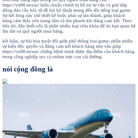
https://vn88.nexus/ luôn chuẩn chỉnh bị hỗ trợ tư vấn và giải đáp
đông đảo câu hỏi, từ đề bài kỹ thuật mang đến lên tiếng loại game.
Sự hết lòng này chế thiết kế buộc phải sự tán thành, giúp khách
hàng cảm thấy yên trung tâm và thả phanh khi đăng cam kết. Theo
bên tôi, đây thiết yếu là phần nhiều loại chìa khóa để da hạn quan hệ
lâu dài và quý người mua hàng.
kết luận, sự hài hòa tuyệt đối giữa phổ thông loại game, phần nhiều
sự kiện độc quyền và đăng cam kết khách hàng nhẹ vẫn giúp
https://vn88.nexus/ chứng bệnh minh được địa điểm của khách hàng
trong công nghiệp sex cá online trực con cái đường.
nói cộng đồng là