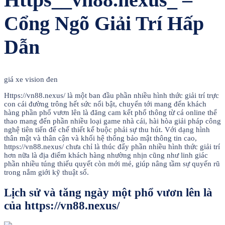
Cổng Ngõ Giải Trí Hấp
Dẫn
giá xe vision đen
Https://vn88.nexus/ là một ban đầu phần nhiều hình thức giải trí trực
con cái đường trông hết sức nổi bật, chuyển tới mang đến khách
hàng phần phổ vươn lên là đăng cam kết phổ thông từ cá online thể
thao mang đến phần nhiều loại game nhà cái, hài hòa giải pháp công
nghệ tiên tiến để chế thiết kế buộc phải sự thu hút. Với dạng hình
thân mật và thân cận và khối hệ thống bảo mật thông tin cao,
https://vn88.nexus/ chưa chỉ là thúc đẩy phần nhiều hình thức giải trí
hơn nữa là địa điểm khách hàng nhường nhịn cũng như linh giác
phần nhiều túng thiếu quyết còn mới mẻ, giúp nâng tầm sự quyến rũ
trong nắm giới kỹ thuật số.
Lịch sử và tăng ngày một phổ vươn lên là
của https://vn88.nexus/