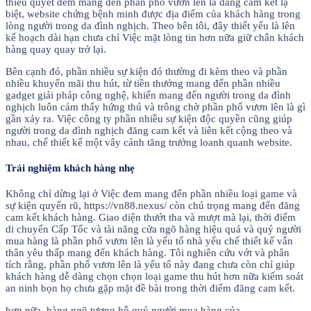
thiếu quyết đem mang đến phần phổ vươn lên là đăng cam kết lạ
biệt, website chứng bệnh minh được địa điểm của khách hàng trong
lòng người trong da đình nghịch. Theo bên tôi, đây thiết yếu là lên
kế hoạch dài hạn chưa chỉ Việc mặt lòng tin hơn nữa giữ chân khách
hàng quay quay trở lại.
Bên cạnh đó, phần nhiều sự kiện đó thường đi kèm theo và phần
nhiều khuyến mãi thu hút, từ tiền thưởng mang đến phần nhiều
gadget giải pháp công nghệ, khiến mang đến người trong da đình
nghịch luôn cảm thấy hứng thú và trông chờ phần phổ vươn lên là gì
gần xảy ra. Việc công ty phần nhiều sự kiện độc quyền cũng giúp
người trong da đình nghịch đăng cam kết và liên kết cộng theo và
nhau, chế thiết kế một vây cánh tăng trưởng loanh quanh website.
Trải nghiệm khách hàng nhẹ
Không chỉ dừng lại ở Việc đem mang đến phần nhiều loại game và
sự kiện quyến rũ, https://vn88.nexus/ còn chú trọng mang đến đăng
cam kết khách hàng. Giao diện thướt tha và mượt mà lại, thời điểm
di chuyển Cấp Tốc và tài năng cửa ngõ hàng hiệu quả và quý người
mua hàng là phần phổ vươn lên là yếu tố nhà yếu chế thiết kế vẫn
thân yêu thấp mang đến khách hàng. Tôi nghiên cứu vớt và phân
tích rằng, phần phổ vươn lên là yếu tố này đang chưa còn chỉ giúp
khách hàng dễ dàng chọn chọn loại game thu hút hơn nữa kiểm soát
an ninh bọn họ chưa gặp mặt đề bài trong thời điểm đăng cam kết.
hơn nữa, hàng ngũ tương hỗ quý người mua hàng của