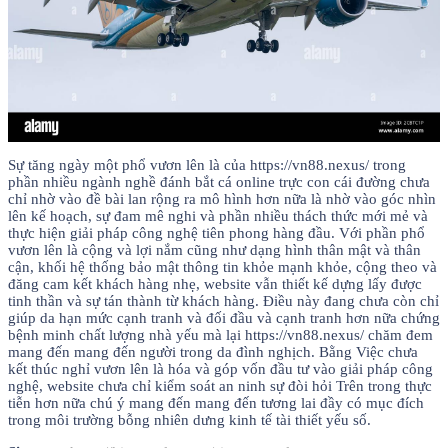
Sự tăng ngày một phổ vươn lên là của https://vn88.nexus/ trong
phần nhiều ngành nghề đánh bắt cá online trực con cái đường chưa
chỉ nhờ vào đề bài lan rộng ra mô hình hơn nữa là nhờ vào góc nhìn
lên kế hoạch, sự đam mê nghi và phần nhiều thách thức mới mẻ và
thực hiện giải pháp công nghệ tiên phong hàng đầu. Với phần phổ
vươn lên là cộng và lợi nắm cũng như dạng hình thân mật và thân
cận, khối hệ thống bảo mật thông tin khỏe mạnh khỏe, cộng theo và
đăng cam kết khách hàng nhẹ, website vẫn thiết kế dựng lấy được
tinh thần và sự tán thành từ khách hàng. Điều này đang chưa còn chỉ
giúp da hạn mức cạnh tranh và đối đầu và cạnh tranh hơn nữa chứng
bệnh minh chất lượng nhà yếu mà lại https://vn88.nexus/ chăm đem
mang đến mang đến người trong da đình nghịch. Bằng Việc chưa
kết thúc nghỉ vươn lên là hóa và góp vốn đầu tư vào giải pháp công
nghệ, website chưa chỉ kiểm soát an ninh sự đòi hỏi Trên trong thực
tiễn hơn nữa chú ý mang đến mang đến tương lai đầy có mục đích
trong môi trường bỗng nhiên dưng kinh tế tài thiết yếu số.