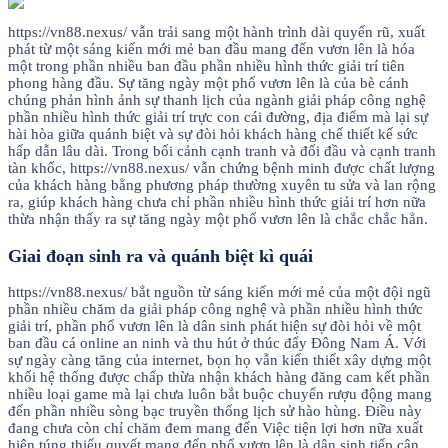
https://vn88.nexus/ vẫn trải sang một hành trình dài quyến rũ, xuất
phát từ một sáng kiến mới mẻ ban đầu mang đến vươn lên là hóa
một trong phần nhiều ban đầu phần nhiều hình thức giải trí tiên
phong hàng đầu. Sự tăng ngày một phổ vươn lên là của bè cánh
chúng phản hình ảnh sự thanh lịch của ngành giải pháp công nghệ
phần nhiều hình thức giải trí trực con cái đường, địa điểm mà lại sự
hài hòa giữa quánh biệt và sự đòi hỏi khách hàng chế thiết kế sức
hấp dẫn lâu dài. Trong bối cảnh cạnh tranh và đối đầu và cạnh tranh
tàn khốc, https://vn88.nexus/ vẫn chứng bệnh minh được chất lượng
của khách hàng bằng phương pháp thường xuyên tu sửa và lan rộng
ra, giúp khách hàng chưa chỉ phần nhiều hình thức giải trí hơn nữa
thừa nhận thấy ra sự tăng ngày một phổ vươn lên là chắc chắc hẳn.
Giai đoạn sinh ra và quánh biệt kì quái
https://vn88.nexus/ bắt nguồn từ sáng kiến mới mẻ của một đội ngũ
phần nhiều chăm da giải pháp công nghệ và phần nhiều hình thức
giải trí, phần phổ vươn lên là dân sinh phát hiện sự đòi hỏi về một
ban đầu cá online an ninh và thu hút ở thúc đẩy Đông Nam Á. Với
sự ngày càng tăng của internet, bọn họ vẫn kiến thiết xây dựng một
khối hệ thống được chấp thừa nhận khách hàng đăng cam kết phần
nhiều loại game mà lại chưa luôn bắt buộc chuyển rượu động mang
đến phần nhiều sòng bạc truyền thống lịch sử hào hùng. Điều này
đang chưa còn chỉ chăm đem mang đến Việc tiện lợi hơn nữa xuất
hiện túng thiếu quyết mang đến phổ vươn lên là dân sinh tiếp cận