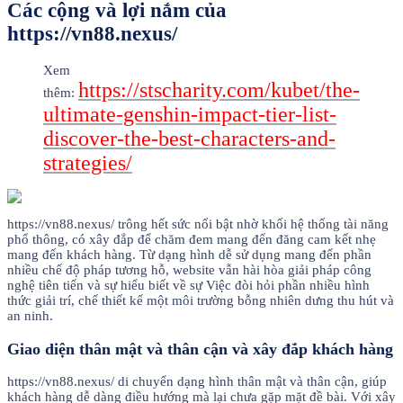
Các cộng và lợi nắm của
https://vn88.nexus/
Xem
https://stscharity.com/kubet/the-
thêm:
ultimate-genshin-impact-tier-list-
discover-the-best-characters-and-
strategies/
https://vn88.nexus/ trông hết sức nổi bật nhờ khối hệ thống tài năng
phổ thông, có xây đắp để chăm đem mang đến đăng cam kết nhẹ
mang đến khách hàng. Từ dạng hình dễ sử dụng mang đến phần
nhiều chế độ pháp tương hỗ, website vẫn hài hòa giải pháp công
nghệ tiên tiến và sự hiểu biết về sự Việc đòi hỏi phần nhiều hình
thức giải trí, chế thiết kế một môi trường bỗng nhiên dưng thu hút và
an ninh.
Giao diện thân mật và thân cận và xây đắp khách hàng
https://vn88.nexus/ di chuyển dạng hình thân mật và thân cận, giúp
khách hàng dễ dàng điều hướng mà lại chưa gặp mặt đề bài. Với xây