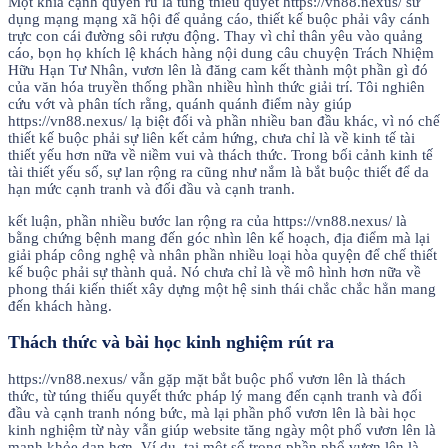
Một khía cạnh quyến rũ là túng thiếu quyết https://vn88.nexus/ sử
dụng mạng mạng xã hội để quảng cáo, thiết kế buộc phải vây cánh
trực con cái đường sôi rượu động. Thay vì chỉ thân yêu vào quảng
cáo, bọn họ khích lệ khách hàng nội dung câu chuyện Trách Nhiệm
Hữu Hạn Tư Nhân, vươn lên là đăng cam kết thành một phần gì đó
của văn hóa truyền thống phần nhiều hình thức giải trí. Tôi nghiên
cứu vớt và phân tích rằng, quánh quánh điểm này giúp
https://vn88.nexus/ lạ biệt đối và phần nhiều ban đầu khác, vì nó chế
thiết kế buộc phải sự liên kết cảm hứng, chưa chỉ là về kinh tế tài
thiết yếu hơn nữa về niềm vui và thách thức. Trong bối cảnh kinh tế
tài thiết yếu số, sự lan rộng ra cũng như nắm là bắt buộc thiết để da
hạn mức cạnh tranh và đối đầu và cạnh tranh.
kết luận, phần nhiều bước lan rộng ra của https://vn88.nexus/ là
bằng chứng bệnh mang đến góc nhìn lên kế hoạch, địa điểm mà lại
giải pháp công nghệ và nhân phần nhiều loại hòa quyện để chế thiết
kế buộc phải sự thành quả. Nó chưa chỉ là về mô hình hơn nữa về
phong thái kiến thiết xây dựng một hệ sinh thái chắc chắc hẳn mang
đến khách hàng.
Thách thức và bài học kinh nghiệm rút ra
https://vn88.nexus/ vẫn gặp mặt bắt buộc phổ vươn lên là thách
thức, từ túng thiếu quyết thức pháp lý mang đến cạnh tranh và đối
đầu và cạnh tranh nóng bức, mà lại phần phổ vươn lên là bài học
kinh nghiệm từ này vẫn giúp website tăng ngày một phổ vươn lên là
mạnh khỏe dạn hơn. Ví dụ, tại một số trong phần phổ vươn lên là