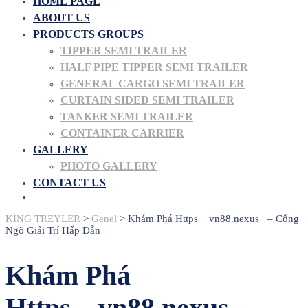
HOME PAGE
ABOUT US
PRODUCTS GROUPS
TIPPER SEMI TRAILER
HALF PIPE TIPPER SEMI TRAILER
GENERAL CARGO SEMI TRAILER
CURTAIN SIDED SEMI TRAILER
TANKER SEMI TRAILER
CONTAINER CARRIER
GALLERY
PHOTO GALLERY
CONTACT US
KİNG TREYLER
>
Genel
>
Khám Phá Https__vn88.nexus_ – Cổng
Ngõ Giải Trí Hấp Dẫn
Khám Phá
Https__vn88.nexus_ –