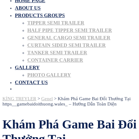
HOME PAGE
ABOUT US
PRODUCTS GROUPS
TIPPER SEMI TRAILER
HALF PIPE TIPPER SEMI TRAILER
GENERAL CARGO SEMI TRAILER
CURTAIN SIDED SEMI TRAILER
TANKER SEMI TRAILER
CONTAINER CARRIER
GALLERY
PHOTO GALLERY
CONTACT US
KİNG TREYLER
>
Genel
>
Khám Phá Game Bai Đổi Thưởng Tại
https__gamebaidoithuong.wales_ – Hướng Dẫn Toàn Diện
Khám Phá Game Bai Đổi
Thưởng Tại