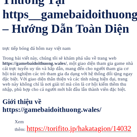
https__gamebaidoithuong
– Hướng Dẫn Toàn Diện
trực tiếp bóng đá hôm nay việt nam
Trong bài viết này, chúng tôi sẽ khám phá sâu về trang web
https://gamebaidoithuong.wales/
, một giao diện tham gia game nhà
cái trực tuyến uy tín và hấp dẫn, mang đến cho người tham gia cơ
hội trải nghiệm các trò tham gia đa dạng với hệ thống đổi tặng ngay
đặc biệt. Với giao diện thân thiện và các tính năng hiện đại, trang
web này không chỉ là nơi giải trí mà còn là cơ hội kiếm thêm thu
nhập, phù hợp cho cả người mới bắt đầu lẫn thành viên đặc biệt.
Giới thiệu về
https://gamebaidoithuong.wales/
Xem
https://torifito.jp/hakatagion/14032
thêm: