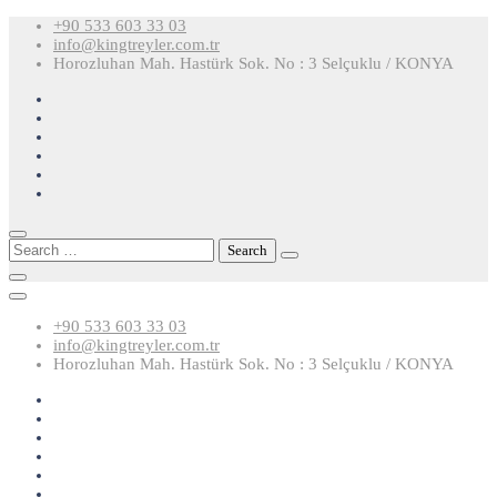
Skip
+90 533 603 33 03
to
info@kingtreyler.com.tr
content
Horozluhan Mah. Hastürk Sok. No : 3 Selçuklu / KONYA
Search
for:
+90 533 603 33 03
info@kingtreyler.com.tr
Horozluhan Mah. Hastürk Sok. No : 3 Selçuklu / KONYA