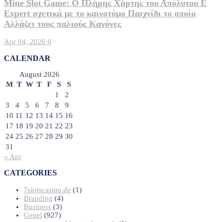
Mine Slot Game: Ο Πλήρης Χάρτης του Απόλυτου Ε
Expert σχετικά με το καινοτόμο Παιχνίδι το οποίο
Αλλάζει τους παλιούς Κανόνες
Apr 04, 2026
0
CALENDAR
August 2026
M
T
W
T
F
S
S
1
2
3
4
5
6
7
8
9
10
11
12
13
14
15
16
17
18
19
20
21
22
23
24
25
26
27
28
29
30
31
« Apr
CATEGORIES
7slotscasino.de
(1)
Branding
(4)
Business
(3)
Genel
(927)