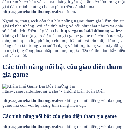
đầu từ mức cơ bản và sau vài tháng luyện tập, ăn kèo lớn trong một
giải đấu, minh chứng cho sự phát triển cá nhân mà
https://gamebaidoithuong.wales/
hỗ trợ.
Ngoài ra, trang web còn thu hút những người tham gia kiếm tìm sự
giải trí nhẹ nhàng, với các tính năng xã hội như chat nhóm và chia
sẻ thành tích. Điều này làm cho
https://gamebaidoithuong.wales/
không chỉ là một giao diện tham gia game game mà còn là nơi xây
dựng mối quan hệ, phù hợp cho mọi lứa tuổi và trình độ. Tóm lại,
bằng cách tập trung vào sự đa dạng và hỗ trợ, trang web này đã tạo
ra một cộng đồng hòa nhập, nơi mọi người đều có thể tìm thấy niềm
vui và cơ hội.
Các tính năng nổi bật của giao diện tham
gia game
https://gamebaidoithuong.wales/
không chỉ nổi tiếng với đa dạng
game mà còn với hệ thống tính năng hiện đại,
Các tính năng nổi bật của giao diện tham gia game
https://gamebaidoithuong.wales/
không chỉ nổi tiếng với đa dạng