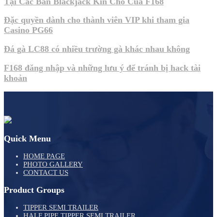
Tại Các Bàn Blackjack Kín Chỗ Của F168
Đặc quyền dành cho thành viên VIP khi tham gia
Casino PG66
Đá gà LC88 có nhiều trường gà khác nhau không
F168 đăng nhập và những lưu ý để tránh bị hack tài
khoản
Quick Menu
HOME PAGE
PHOTO GALLERY
CONTACT US
Product Groups
TIPPER SEMI TRAILER
HALF PIPE TIPPER SEMI TRAILER