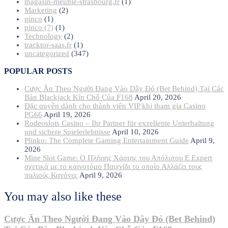
magasin-meuble-strasbourg.fr
(1)
Marketing
(2)
pinco
(1)
pinco (7)
(1)
Technology
(2)
tracktor-saas.fr
(1)
uncategorized
(347)
POPULAR POSTS
Cược Ăn Theo Người Đang Vào Dây Đỏ (Bet Behind) Tại Các
Bàn Blackjack Kín Chỗ Của F168
April 20, 2026
Đặc quyền dành cho thành viên VIP khi tham gia Casino
PG66
April 19, 2026
Rodeoslots Casino – Ihr Partner für exzellente Unterhaltung
und sichere Spielerlebnisse
April 10, 2026
Plinko: The Complete Gaming Entertainment Guide
April 9,
2026
Mine Slot Game: Ο Πλήρης Χάρτης του Απόλυτου Ε Expert
σχετικά με το καινοτόμο Παιχνίδι το οποίο Αλλάζει τους
παλιούς Κανόνες
April 9, 2026
You may also like these
Cược Ăn Theo Người Đang Vào Dây Đỏ (Bet Behind)