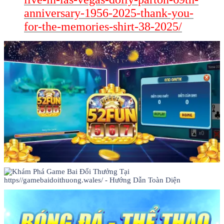
anniversary-1956-2025-thank-you-
for-the-memories-shirt-38-2025/