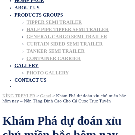
HOME PAGE
ABOUT US
PRODUCTS GROUPS
TIPPER SEMI TRAILER
HALF PIPE TIPPER SEMI TRAILER
GENERAL CARGO SEMI TRAILER
CURTAIN SIDED SEMI TRAILER
TANKER SEMI TRAILER
CONTAINER CARRIER
GALLERY
PHOTO GALLERY
CONTACT US
KİNG TREYLER
>
Genel
>
Khám Phá dự đoán xỉu chủ miền bắc
hôm nay – Nền Tảng Đỉnh Cao Cho Cá Cược Trực Tuyến
Khám Phá dự đoán xỉu
chủ miền bắc hôm nay –