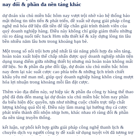
nay đối & phần đa nền tảng khác
dự đoán xỉu chủ miền bắc hôm nay vượt trội nhờ vào hệ thống bảo
mật thông tin tiên tiến & phát triển, đề xuất sử dụng giải pháp công
nghệ mã hóa dữ liệu đắt tiền để lấp chắn giải trình thành viên của
quý doanh nghiệp hàng. Điều này không chỉ giúp giảm thiểu những
rủi ro đáng nuối tiếc hack Hơn nữa thiết kế & xây dựng lòng tin lâu
bền nhiều năm lâu hơn trong khoảng bạn bè.
Một trong số nổi trội hơn phệ nhất là tài năng phối hợp đa nền tảng,
hoàn toàn xuất hiện thể chấp nhấn được quý doanh nghiệp nhân tiện
dụng trang điểm giữa những thiết bị nhưng mà hoàn toàn không mất
dữ liệu. So & phần đa phe đối lập, dự đoán xỉu chủ miền bắc hôm
nay đem lại xác suất cược cao phía trên & những lịch trình chiết
khấu yêu mê man mê, giúp quý doanh nghiệp hàng khôn cùng mượt
hóa lợi nhuận trong khoảng mỗi lần đặt cược.
Thêm vào địa điểm này, sự hiệp tác & phần đa công ty hàng thể thao
phệ đã đưa đến mang lại dự đoán xỉu chủ miền bắc hôm nay phần
đa biểu hiện độc quyền, tựa như những cuộc chiến trực tiếp chất
lượng không quá tồi tệ. Điều này làm mang lại hưởng thụ cá cược
phát triển thành đổi nhộn nhịp hơn, khác nhau rõ ràng đối & phần
đa nền tảng truyền thống.
kết luận, sự phối kết hợp giữa giải pháp công nghệ thanh lịch &
chuyên dịch vụ người công ty đề xuất sử dụng tuyệt vời đã tương trợ