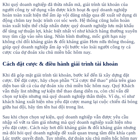
Khi quý doanh nghiệp đã thừa nhấn mã, giải trình tài khoản của
người công ty sử dụng vẫn được kích hoạt & quý doanh nghiệp
hoàn toàn xuất hiện thể ấm áp vội đăng nhập qua đề xuất sử dụng di
động chũm tay hoặc trình coi sóc web. Hệ thống cũng luôn hoàn
toàn xuất hiện thể chấp nhấn được quý doanh nghiệp lưu mật khẩu
để tăng sự thuận lợi, khác biệt nhất ví như khách hàng thường xuyên
truy tìm cập vào nền tảng. Nhìn bình thường, mốc giới hạn này
không chỉ đối kháng giản & đối kháng giản Hơn nữa thông thoáng,
giúp quý doanh nghiệp ấm áp vội bước vào loài người công ty cá
cược của dự đoán xỉu chủ miền bắc hôm nay.
Cách đặt cược & điều hành giải trình tài khoản
Khi đã góp mặt giải trình tài khoản, bước kế đến là xây dựng đặt
cược. Để đặt cược, hãy chọn phần “Cá cược thể thao” phía trên giao
diện bao tất cả của dự đoán xỉu chủ miền bắc hôm nay. Quý Khách
vẫn thấy list những sự kiện thể thao đang diễn ra, còn chỉ vấn đề
chọn sự kiện nhưng mà quý doanh nghiệp thân thiện. Ví dụ, ví như
khách hàng xuất hiện nhu yếu đặt cược mang lại cuộc chiến đá bóng
giữa hai đội, hãy tìm tên hai đội trong list.
Sau khi chọn chọn sự kiện, quý doanh nghiệp vẫn được yêu cầu
nhập số vứt ra tầm giá nhưng mà quý doanh nghiệp xuất hiện nhu
yếu đặt cược. Cách này hơi đối kháng giản & đối kháng giản nhưng
mà đòi hỏi quý doanh nghiệp đề xuất quan trung tâm đến khía cạnh
Lúc trước quyết định. Tuy nhiên, dự đoán xỉu chủ miền bắc hôm nay