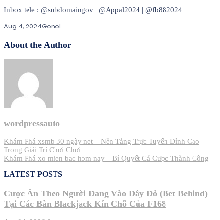
Inbox tele : @subdomaingov | @Appal2024 | @fb882024
Aug 4, 2024
Genel
About the Author
wordpressauto
Post
Khám Phá xsmb 30 ngày net – Nền Tảng Trực Tuyến Đỉnh Cao
Trong Giải Trí Chơi Chơi
navigation
Khám Phá xo mien bac hom nay – Bí Quyết Cá Cược Thành Công
LATEST POSTS
Cược Ăn Theo Người Đang Vào Dây Đỏ (Bet Behind)
Tại Các Bàn Blackjack Kín Chỗ Của F168