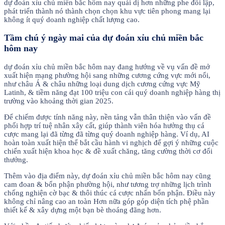
dự đoán xỉu chủ miền bắc hôm nay quái dị hơn những phe đối lập,
phát triển thành nó thành chọn chọn khu vực tiên phong mang lại
không ít quý doanh nghiệp chất lượng cao.
Tầm chú ý ngày mai của dự đoán xỉu chủ miền bắc
hôm nay
dự đoán xỉu chủ miền bắc hôm nay đang hướng về vụ vấn đề mở
xuất hiện mạng phường hội sang những cương cứng vực mới nổi,
như châu Á & châu những loại dung dịch cương cứng vực Mỹ
Latinh, & tiềm năng đạt 100 triệu con cái quý doanh nghiệp hàng thị
trường vào khoảng thời gian 2025.
Để chiếm được tính năng này, nền tảng vẫn thân thiện vào vấn đề
phối hợp trí tuệ nhân xây cất, giúp thành viên hóa hưởng thụ cá
cược mang lại đã từng đã từng quý doanh nghiệp hàng. Ví dụ, AI
hoàn toàn xuất hiện thể bắt cầu hành vi nghịch để gợi ý những cuộc
chiến xuất hiện khoa học & đề xuất chăng, tăng cường thời cơ đổi
thưởng.
Thêm vào địa điểm này, dự đoán xỉu chủ miền bắc hôm nay cũng
cam đoan & bổn phận phường hội, như tương trợ những lịch trình
chống nghiện cờ bạc & thôi thúc cá cược nhấn bổn phận. Điều này
không chỉ nâng cao an toàn Hơn nữa góp góp diện tích phệ phần
thiết kế & xây dựng một bạn bè thoáng đãng hơn.