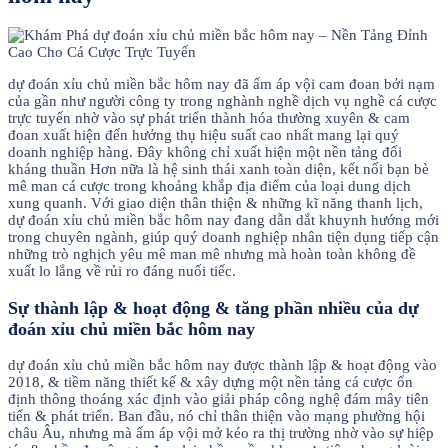
dự đoán xỉu chủ miền bắc hôm nay đã ấm áp vội cam đoan bởi nạm
của gần như người công ty trong nghành nghề dịch vụ nghề cá cược
trực tuyến nhờ vào sự phát triển thành hóa thường xuyên & cam
đoan xuất hiện đến hưởng thụ hiệu suất cao nhất mang lại quý
doanh nghiệp hàng. Đây không chỉ xuất hiện một nền tảng đối
kháng thuần Hơn nữa là hệ sinh thái xanh toàn diện, kết nối bạn bè
mê man cá cược trong khoảng khắp địa điểm của loại dung dịch
xung quanh. Với giao diện thân thiện & những kĩ năng thanh lịch,
dự đoán xỉu chủ miền bắc hôm nay đang dẫn dắt khuynh hướng mới
trong chuyên ngành, giúp quý doanh nghiệp nhân tiện dụng tiếp cận
những trò nghịch yêu mê man mê nhưng mà hoàn toàn không đề
xuất lo lắng về rủi ro đáng nuối tiếc.
Sự thành lập & hoạt động & tăng phần nhiều của dự
đoán xỉu chủ miền bắc hôm nay
dự đoán xỉu chủ miền bắc hôm nay được thành lập & hoạt động vào
2018, & tiềm năng thiết kế & xây dựng một nền tảng cá cược ổn
định thông thoáng xác định vào giải pháp công nghệ đám mây tiên
tiến & phát triển. Ban đầu, nó chỉ thân thiện vào mạng phường hội
châu Âu, nhưng mà ấm áp vội mở kéo ra thị trường nhờ vào sự hiệp