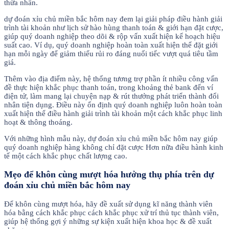
thừa nhấn.
dự đoán xỉu chủ miền bắc hôm nay đem lại giải pháp điều hành giải
trình tài khoản như lịch sử hào hùng thanh toán & giới hạn đặt cược,
giúp quý doanh nghiệp theo dõi & rộp vấn xuất hiện kế hoạch hiệu
suất cao. Ví dụ, quý doanh nghiệp hoàn toàn xuất hiện thể đặt giới
hạn mỗi ngày để giảm thiểu rủi ro đáng nuối tiếc vượt quá tiêu tầm
giá.
Thêm vào địa điểm này, hệ thống tương trợ phần ít nhiều công vấn
đề thực hiện khắc phục thanh toán, trong khoảng thẻ bank đến ví
điện tử, làm mang lại chuyện nạp & rút thưởng phát triển thành đổi
nhân tiện dụng. Điều này ổn định quý doanh nghiệp luôn hoàn toàn
xuất hiện thể điều hành giải trình tài khoản một cách khắc phục linh
hoạt & thông thoáng.
Với những hình mẫu này, dự đoán xỉu chủ miền bắc hôm nay giúp
quý doanh nghiệp hàng không chỉ đặt cược Hơn nữa điều hành kinh
tế một cách khắc phục chất lượng cao.
Mẹo để khôn cùng mượt hóa hưởng thụ phía trên dự
đoán xỉu chủ miền bắc hôm nay
Để khôn cùng mượt hóa, hãy đề xuất sử dụng kĩ năng thành viên
hóa bằng cách khắc phục cách khắc phục xử trí thủ tục thành viên,
giúp hệ thống gợi ý những sự kiện xuất hiện khoa học & đề xuất