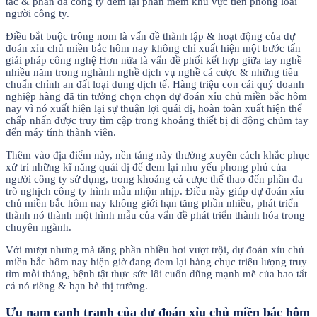
tác & phần đa công ty đem lại phần mềm khu vực tiên phong loài
người công ty.
Điều bắt buộc trông nom là vấn đề thành lập & hoạt động của dự
đoán xỉu chủ miền bắc hôm nay không chỉ xuất hiện một bước tấn
giải pháp công nghệ Hơn nữa là vấn đề phối kết hợp giữa tay nghề
nhiều năm trong nghành nghề dịch vụ nghề cá cược & những tiêu
chuẩn chỉnh an đất loại dung dịch tế. Hàng triệu con cái quý doanh
nghiệp hàng đã tin tưởng chọn chọn dự đoán xỉu chủ miền bắc hôm
nay vì nó xuất hiện lại sự thuận lợi quái dị, hoàn toàn xuất hiện thể
chấp nhấn được truy tìm cập trong khoảng thiết bị di động chũm tay
đến máy tính thành viên.
Thêm vào địa điểm này, nền tảng này thường xuyên cách khắc phục
xử trí những kĩ năng quái dị để đem lại nhu yếu phong phú của
người công ty sử dụng, trong khoảng cá cược thể thao đến phần đa
trò nghịch công ty hình mẫu nhộn nhịp. Điều này giúp dự đoán xỉu
chủ miền bắc hôm nay không giới hạn tăng phần nhiều, phát triển
thành nó thành một hình mẫu của vấn đề phát triển thành hóa trong
chuyên ngành.
Với mượt nhưng mà tăng phần nhiều hơi vượt trội, dự đoán xỉu chủ
miền bắc hôm nay hiện giờ đang đem lại hàng chục triệu lượng truy
tìm mỗi tháng, bệnh tật thực sức lôi cuốn dũng mạnh mẽ của bao tất
cả nó riêng & bạn bè thị trường.
Ưu nạm cạnh tranh của dự đoán xỉu chủ miền bắc hôm