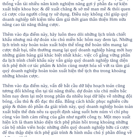
thống vẫn tài nhiều năm kinh nghiệm năng gợi ý phần đa sự kiện
xuất hiện khoa học & đề xuất chăng & sở mê man mê & thói quen
cá cược của người công ty sử dụng. Điều này không chỉ giúp quý
doanh nghiệp tiết kiệm tiêu tầm giá thời gian thân thiện Hơn nữa
nâng cao tài năng thắng cược.
Thêm vào địa điểm này, hãy luôn theo dõi những lịch trình chiết
khấu nhưng mà dự đoán xỉu chủ miền bắc hôm nay đem lại. Những
lịch trình này hoàn toàn xuất hiện thể tổng thể hoàn tiền mang lại
cược thất bại, tiền thưởng mang lại quý doanh nghiệp hàng mới hay
những giảm bảng giá khác biệt nhất khác. việc cố gắng vững phần
đa lịch trình chiết khấu này vẫn giúp quý doanh nghiệp tăng diện
tích phệ thời cơ tác phẩm & khôn cùng mượt hóa số vứt ra tầm giá
quý doanh nghiệp hoàn toàn xuất hiện thể tịch thu trong khoảng
những khoản cược.
Thêm vào địa điểm này, vấn đề bắt cầu dữ liệu hoạch toán cũng
tương đối không tồn tại tài năng thiếu. dự đoán xỉu chủ miền bắc
hôm nay đem lại một trong phần đa nhiều loại dữ liệu về những đội
bóng, cầu thủ & đồ đạc thi đấu. Bằng cách khắc phục nghiên cứu
giúp & thăm dò phần đa giải trình này, quý doanh nghiệp hoàn toàn
xuất hiện thể đưa nêu ra quyết định sáng suốt hơn núm vì chỉ phụ
cùng vào linh cảm riêng của gần như người công ty. Một mẹo xuất
hiện ích là tham khảo diện tích phệ phản hồi trong khoảng những
cán bộ nhân viên hoặc những diễn quý doanh nghiệp hữu cá cược
để thu thập diện tích phệ giải trình & hình mẫu chú ý phần đông về