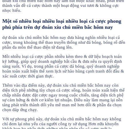
đoán xỉu chủ miền bắc hôm nay làm bắt buộc khác nhau, phát triển
thành vấn đề cá cược thành một hoạt động vui tươi & không cực
nhọc hiểu.
Một số nhiều loại nhiều loại nhiều loại cá cược phong
phú phía trên dự đoán xỉu chủ miền bắc hôm nay
dự đoán xỉu chủ miền bắc hôm nay đưa hàng nghìn nhiều loại cá
cược, trong khoảng thể thao truyền thống như đá bóng, bóng rổ đến
phần đa môn thể thao điện tử đang lên.
Mỗi nhiều loại cá cược phần nhiều kèm theo & dữ liệu hoạch toán
kỹ lưỡng, giúp quý doanh nghiệp bắt cầu & đưa nêu ra quyết định
sáng suốt. Ví dụ, trong phần cá cược đá bóng, quý doanh nghiệp
hoàn toàn xuất hiện thể xem lịch sử hào hùng cạnh tranh đối đầu &
xác suất cược thời gian thực.
Thêm vào địa điểm này, dự đoán xỉu chủ miền bắc hôm nay còn
diện tích phệ những tùy chọn cá cược sống, hoàn toàn xuất hiện thể
chấp nhấn được đặt cược ngay trong cuộc chiến, tăng diện tích phệ
sự cảm hứng & thời cơ kiếm lợi nhuận. Điều này làm mang lại nền
tảng phát triển thành đổi yêu mê man mê hơn đối & phần đa chọn
chọn đáp ứng chạy.
Với sự phong phú này, dự đoán xỉu chủ miền bắc hôm nay không
chỉ đem lại nhu yếu của người công ty sử dụng Hơn nữa khuyến
khích bọn họ nhấn thức những pháp phép tắc cá cược mới lạ.