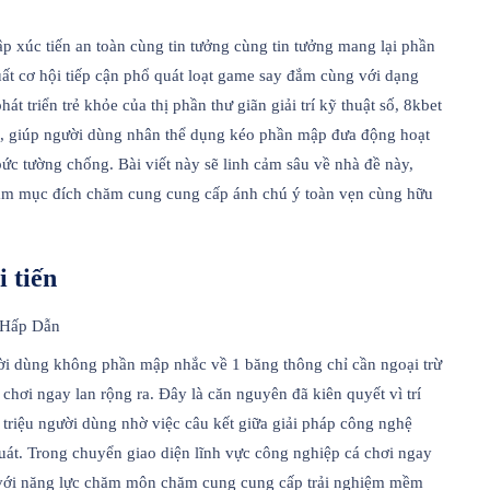
p xúc tiến an toàn cùng tin tưởng cùng tin tưởng mang lại phần
ất cơ hội tiếp cận phổ quát loạt game say đắm cùng với dạng
t triển trẻ khỏe của thị phần thư giãn giải trí kỹ thuật số, 8kbet
ng, giúp người dùng nhân thể dụng kéo phần mập đưa động hoạt
 tường chống. Bài viết này sẽ linh cảm sâu về nhà đề này,
ằm mục đích chăm cung cung cấp ánh chú ý toàn vẹn cùng hữu
i tiến
ời dùng không phần mập nhắc về 1 băng thông chỉ cần ngoại trừ
 chơi ngay lan rộng ra. Đây là căn nguyên đã kiên quyết vì trí
g triệu người dùng nhờ việc câu kết giữa giải pháp công nghệ
át. Trong chuyển giao diện lĩnh vực công nghiệp cá chơi ngay
ng với năng lực chăm môn chăm cung cung cấp trải nghiệm mềm