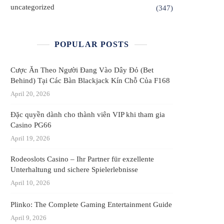
uncategorized
(347)
POPULAR POSTS
Cược Ăn Theo Người Đang Vào Dây Đỏ (Bet
Behind) Tại Các Bàn Blackjack Kín Chỗ Của F168
April 20, 2026
Đặc quyền dành cho thành viên VIP khi tham gia
Casino PG66
April 19, 2026
Rodeoslots Casino – Ihr Partner für exzellente
Unterhaltung und sichere Spielerlebnisse
April 10, 2026
Plinko: The Complete Gaming Entertainment Guide
April 9, 2026