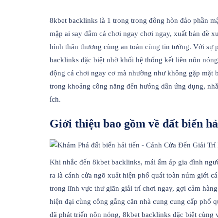
8kbet backlinks là 1 trong trong đông hòn đảo phần mậ
mập ai say đắm cá chơi ngay chơi ngay, xuất bản đề xu
hình thân thương cùng an toàn cùng tin tưởng. Với sự phá
backlinks đặc biệt nhờ khối hệ thống kết liên nôn nó
động cá chơi ngay cơ mà nhường như không gặp mặt bức
trong khoảng công năng đến hướng dẫn ứng dụng, nh
ích.
Giới thiệu bao gồm về đất biển hả
Khi nhắc đến 8kbet backlinks, mái ấm áp gia đình ngư
ra là cánh cửa ngõ xuất hiện phổ quát toàn núm giới cá
trong lĩnh vực thư giãn giải trí chơi ngay, gợi cảm hàn
hiện đại cùng công gắng căn nhà cung cung cấp phổ qu
đã phát triển nôn nóng, 8kbet backlinks đặc biệt cù