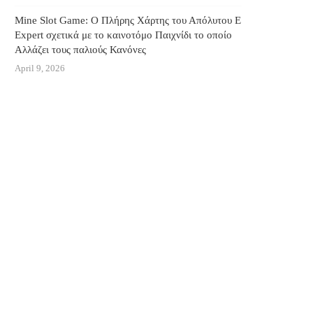
Mine Slot Game: Ο Πλήρης Χάρτης του Απόλυτου Ε
Expert σχετικά με το καινοτόμο Παιχνίδι το οποίο
Αλλάζει τους παλιούς Κανόνες
April 9, 2026