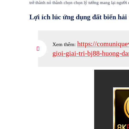
trở thành nó thành chọn chọn lý tưởng mang lại người
Lợi ích lúc ứng dụng đất biển hải 
https://comunique
Xem thêm:
gioi-giai-tri-bj88-huong-d