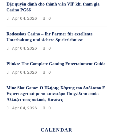
Đặc quyền dành cho thành viên VIP khi tham gia
Casino PG66
Apr 04, 2026
0
Rodeoslots Casino – Ihr Partner für exzellente
Unterhaltung und sichere Spielerlebnisse
Apr 04, 2026
0
Plinko: The Complete Gaming Entertainment Guide
Apr 04, 2026
0
Mine Slot Game: Ο Πλήρης Χάρτης του Απόλυτου Ε
Expert σχετικά με το καινοτόμο Παιχνίδι το οποίο
Αλλάζει τους παλιούς Κανόνες
Apr 04, 2026
0
CALENDAR