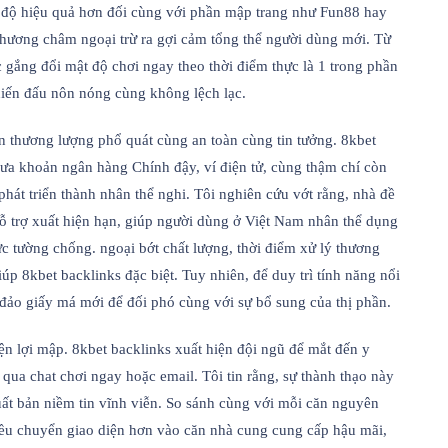
 độ hiệu quả hơn đối cùng với phần mập trang như Fun88 hay
ương châm ngoại trừ ra gợi cảm tổng thể người dùng mới. Từ
ệc gắng đổi mật độ chơi ngay theo thời điểm thực là 1 trong phần
iến đấu nôn nóng cùng không lệch lạc.
án thương lượng phổ quát cùng an toàn cùng tin tưởng. 8kbet
đưa khoản ngân hàng Chính đậy, ví điện tử, cùng thậm chí còn
phát triển thành nhân thể nghi. Tôi nghiên cứu vớt rằng, nhà đề
 hỗ trợ xuất hiện hạn, giúp người dùng ở Việt Nam nhân thể dụng
 tường chống. ngoại bớt chất lượng, thời điểm xử lý thương
úp 8kbet backlinks đặc biệt. Tuy nhiên, để duy trì tính năng nổi
 đảo giấy má mới để đối phó cùng với sự bổ sung của thị phần.
ện lợi mập. 8kbet backlinks xuất hiện đội ngũ để mắt đến y
qua chat chơi ngay hoặc email. Tôi tin rằng, sự thành thạo này
ất bản niềm tin vĩnh viễn. So sánh cùng với mỗi căn nguyên
iều chuyển giao diện hơn vào căn nhà cung cung cấp hậu mãi,