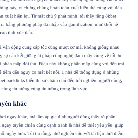
ởng này, vì chưng chúng hoàn toàn xuất hiện thể cùng với đến
n xuất hiện lợi. Từ mắt chú ý phát minh, tôi thấy rằng 8kbet
rừ ra bằng phương pháp đã nhập vào gamification, như khối hệ
ao tính xúc tiến.
 mà vận động cung cấp tốc cùng mượt cơ mà, không giống nhau
ng, sự câu kết giữa giải pháp công nghệ đám mây cùng về tối ưu
i phần mập đối thủ. Điều này không phần mập cùng với đến trải
 tiềm dấu nguy cơ mất kết nối, 1 nhà đề thông dụng ở những
bet backlinks biểu thị sự chăm chú đến trải nghiệm người dùng,
 cùng tin tưởng cùng tin tưởng trong lĩnh vực.
uyên khác
hơi ngay khác, mái ấm áp gia đình người dùng thấy rõ phần
i ngay tuyên chiến cùng cạnh tranh là nhà đề thiết yếu yếu, giúp
i ngày hơn. Tôi tin rằng, nhờ nghiên cứu vớt tài liệu thời điểm