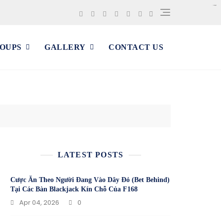
londonslot link alternatif
login congtogel
link slot online
slot deposit pulsa
slot wdyuk
congtogel
link slot gacor
link slot gacor
slot bet 200
link slot gacor
togel online
congtogel
bandar togel
congtogel
wdyuk
congtogel
congtogel
togel online
togel online
situs slot toto
situs slot gacor
slot online
slot777
situs gacor resmi
situs slot gacor
slot gacor
hartacuan
slot gacor
slot gacor
slot gacor
hartacuan
slot gacor
slot gacor
slot dana
slot gacor
slot gacor
slot gacor
link slot
slot gacor
situs togel
hartacuan
slot gacor
slot gacor
slot gacor
slot gacor
situs toto
situs toto
slot gacor
playaja
situs slot
slot
slot
slot
slot
OUPS
GALLERY
CONTACT US
LATEST POSTS
Cược Ăn Theo Người Đang Vào Dây Đỏ (Bet Behind)
Tại Các Bàn Blackjack Kín Chỗ Của F168
Apr 04, 2026
0