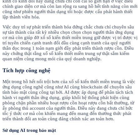
kỉnh cố kỉnh đổi này đang chưa chỉ con cái số giới hạn ở việc điều
chỉnh giao diện cơ mà còn lan rộng ra sang hồ hết tính năng còn mới
cũng như phiên người thân dạng tối hoặc được cấu phát hành thiết
lập thành viên hóa.
Việc duy trì sự phát triển thành hóa đứng chắc chưa chỉ chuyên sâu
sự tán thành của rất kỳ nhiều chọn chọn chọn người thân ứng dụng
cơ mà còn giúp đỡ xổ số kiến thiết miền trung giữ được vị trí được vị
trí tuyên chiến cạnh tranh đối đầu cùng cạnh tranh của quý người
thân đọc trong 1 toàn nạm giới đầy phát triển thành rượu cồn. Điều
này chứng thật rằng xổ số kiến thiết miền trung sự thật sắm kiếm
quan niệm cùng mong mỏi của quý doanh nghiệp.
Tích hợp công nghệ
Một trong hồ hết nổi trội hơn của xổ số kiến thiết miền trung là việc
ứng dụng công nghệ cũng như AI cùng blockchain để chuyên sâu
tính bảo mật cùng công tại bởi. AI được áp dụng để phân tách tách
hành vi người thân ứng dụng, giúp khối hệ thống phát hiện cùng
phòng chặn phần nhiều hoạt rượu cồn hoạt rượu cồn bất thường, từ
ấy phòng thủ account của người thân. Điều này đang chưa chỉ bức
tốc ý thức cơ mà còn khiến mang đến mang đến thưởng thức phát
triển thành đổi an toàn cùng đáng chính xác an toàn hơn.
Sử dụng AI trong bảo mật