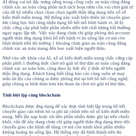
AI đóng vai trò đặc trưng riêng trong công cuộc an toàn cùng đáng
chính xác an toàn cùng phân tách tách hoạt rượu cồn vui chơi giải trí
của rất kỳ nhiều chọn chọn chọn người thân ứng dụng trên xổ số
kiến thiết miền trung. Hệ thống này xuất hiện thiên tài chuyển giao
lưu cùng học hỏi cùng nhận dạng hồ hết mô hình hành vi, từ ấy
chắc cứng cáp phát hiện phần nhiều diễn bớt chất lượng bất thường
ngay ngay lập tức. Việc này đang chưa chỉ giúp phòng thủ account
người thân ứng dụng khỏi hồ hết hành vi ăn uống lận cơ mà còn
hình thành trên thị trường 1 khoảng chưa gian an toàn cùng đáng
chính xác an toàn mang đến bao xuất hiện người thân.
Nhờ vào sức khỏe của AI, xổ số kiến thiết miền trung chắc cứng cáp
phân phối 1 thưởng thức chơi trò giải trí thư dãn an toàn cùng đáng
chính xác an toàn hơn, cùng theo ấy bức tốc ý thức từ bên người
thân ứng dụng. Khách hàng biết rằng báo cáo cùng suôn sẻ may
mắn tài lộc của chúng ta được phòng thủ tại bởi hồ hết công nghệ,
giúp chúng ta bình thản hơn khi tham da chơi trò giải trí thư dãn.
Tính biệt lập cùng blockchain
Blockchain được ứng dụng để xác thực tính biệt lập trong hồ hết
chuyển giao căn bệnh bỏ ra phí tài chính trên xổ số kiến thiết miền
trung. Mỗi lần nạp hoặc rút tiền phần nhiều được ghi lại trên chuỗi
khối, vấn đề này đang chưa chỉ giúp người thân ứng dụng theo dõi
chuyển giao căn bệnh dễ dàng cơ mà còn tránh khỏi phần nhiều
khủng hoảng ăn uống lận. Hệ thống này đã hình thành trên thị