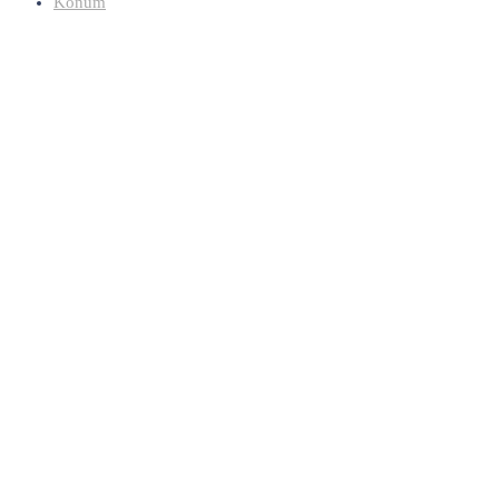
Konum