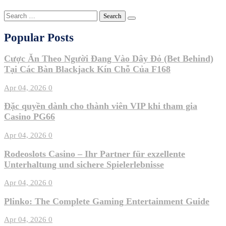
Search
for:
Popular Posts
Cược Ăn Theo Người Đang Vào Dây Đỏ (Bet Behind)
Tại Các Bàn Blackjack Kín Chỗ Của F168
Apr 04, 2026
0
Đặc quyền dành cho thành viên VIP khi tham gia
Casino PG66
Apr 04, 2026
0
Rodeoslots Casino – Ihr Partner für exzellente
Unterhaltung und sichere Spielerlebnisse
Apr 04, 2026
0
Plinko: The Complete Gaming Entertainment Guide
Apr 04, 2026
0