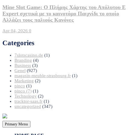
Mine Slot Game: Ο Πλήρης Χάρτης του Απόλυτου Ε
Expert σχετικά με το καινοτόμο Παιχνίδι το οποίο
Αλλάζει τους παλιούς Κανόνες
Apr 04, 2026
0
Categories
7slotscasino.de
(1)
Branding
(4)
Business
(3)
Genel
(927)
magasin-meuble-strasbourg.fr
(1)
Marketing
(2)
pinco
(1)
pinco (7)
(1)
Technology
(2)
tracktor-saas.fr
(1)
uncategorized
(347)
Primary Menu