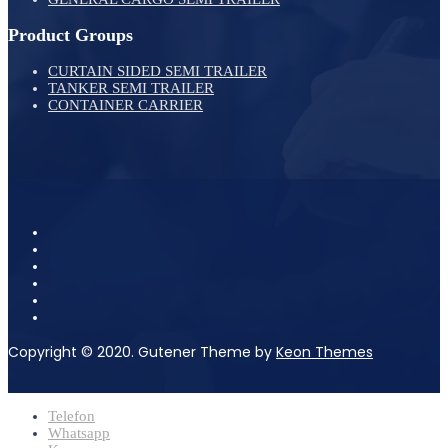
Product Groups
CURTAIN SIDED SEMI TRAILER
TANKER SEMI TRAILER
CONTAINER CARRIER
Copyright © 2020. Gutener Theme by
Keon Themes
Telefon
Whatsapp