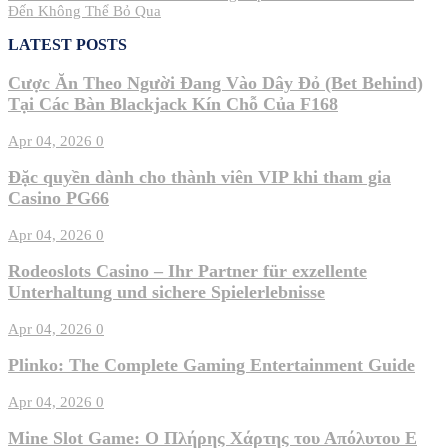
Đến Không Thể Bỏ Qua
LATEST POSTS
Cược Ăn Theo Người Đang Vào Dây Đỏ (Bet Behind)
Tại Các Bàn Blackjack Kín Chỗ Của F168
Apr 04, 2026
0
Đặc quyền dành cho thành viên VIP khi tham gia
Casino PG66
Apr 04, 2026
0
Rodeoslots Casino – Ihr Partner für exzellente
Unterhaltung und sichere Spielerlebnisse
Apr 04, 2026
0
Plinko: The Complete Gaming Entertainment Guide
Apr 04, 2026
0
Mine Slot Game: Ο Πλήρης Χάρτης του Απόλυτου Ε