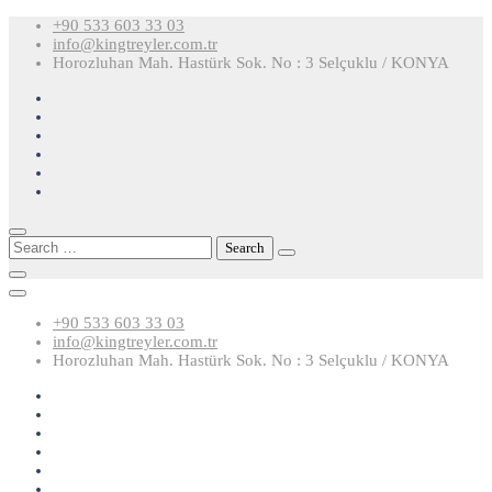
Skip
+90 533 603 33 03
to
info@kingtreyler.com.tr
content
Horozluhan Mah. Hastürk Sok. No : 3 Selçuklu / KONYA
Search
for:
+90 533 603 33 03
info@kingtreyler.com.tr
Horozluhan Mah. Hastürk Sok. No : 3 Selçuklu / KONYA