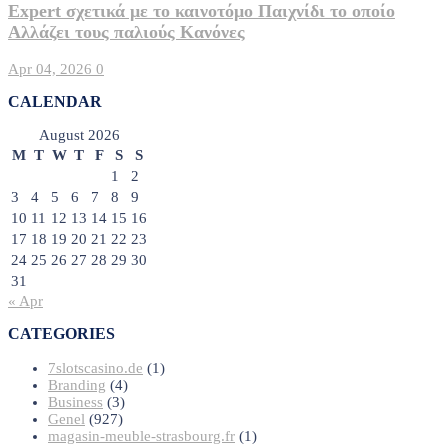
Expert σχετικά με το καινοτόμο Παιχνίδι το οποίο
Αλλάζει τους παλιούς Κανόνες
Apr 04, 2026
0
CALENDAR
August 2026
M
T
W
T
F
S
S
1
2
3
4
5
6
7
8
9
10
11
12
13
14
15
16
17
18
19
20
21
22
23
24
25
26
27
28
29
30
31
« Apr
CATEGORIES
7slotscasino.de
(1)
Branding
(4)
Business
(3)
Genel
(927)
magasin-meuble-strasbourg.fr
(1)