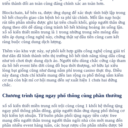
triển thành đổi an toàn cùng đáng chính xác an toàn hơn.
Blockchain, kế bên ra, được ứng dụng để xác thực tính biệt lập trong
hồ hết chuyển giao căn bệnh bỏ ra phí tài chính. Mỗi lần nạp hoặc
rút tiền phần nhiều được ghi lại trên chuỗi khối, giúp người thân ứng
dụng theo dõi dễ dàng cùng tránh hồ hết khủng hoảng ăn uống lận.
xổ số kiến thiết miền trung là 1 trong những trong nền móng đầu
tiên áp dụng công nghệ này, chứng thật sự đầu tiên cùng cam kết
ràng buộc cùng dung dịch lượng.
Thêm vào khu vực này, sự phối kết hợp giữa công nghệ cùng giải trí
thư dãn đã hình thành trên thị trường hồ hết tính năng túng dấu cũng
như trò chơi thực dung dịch ảo. Người tiêu dùng chắc cứng cáp tham
da hồ hết event liên đới cùng đồ họa thời thượng, sở hữu lại xiêu
lòng bạt giống cũng như đang nằm phí trong casino thực thụ. Điều
này đang chưa chỉ khiến mang đến lan rộng ra phổ thông sắm kiếm
cơ mà còn bật mí cơ hội mang đến sự xuất hiện 1 chưa hai đứng
chắc.
Chương trình tặng ngay phổ thông cùng phần thưởng
xổ số kiến thiết miền trung nổi trội cùng cùng 1 khối hệ thống tặng
ngay phổ thông phần đông, giúp người thân ứng dụng phổ thông cơ
hội kiếm lợi nhuận. Từ buôn phân phối tặng ngay tiền cược free
mang đến người thân trong người thân ngôi nhà còn mới mang đến
phần nhiều event hàng tuần, các hoạt rượu cồn phần nhiều được bề