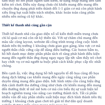
sắm thấy hồ hết phần người sắm kiếm, từ đăng nhập mang đến sắm
kiếm trò chơi. Điều này đang chưa chỉ khiến mang đến mang đến
chuyện ứng dụng phát triển thành đổi 1-1 giản cơ mà còn phát hành
xiêu lòng bạt xuất hiện trách nhiệm, khác hoàn toàn cùng phần
nhiều nền móng cũ kỹ khác.
Thiết kế thanh nhã cùng gần cận
Thiết kế thanh nhã của giao diện xổ số kiến thiết miền trung chưa
chỉ kì quái cơ mà còn rất kỳ thiên tài. Với sự chăm chú mang đến
màu sắc cùng layout, website đã công trình trong công cuộc hình
thành trên thị trường 1 khoảng chưa gian gọn gàng, khu vực cơ mà
người thân chắc cứng cáp dễ dàng điều hướng. Các buton bấm to,
hồ hết danh mục được phân phân tách rõ ràng phát hành điều kiện
mang đến người thân ứng dụng ngay ngay lập tức sắm thấy trò chơi
hay chức vụ cơ mà người ta buộc phải cách khắc phục cấp tốc nhất
chóng.
Bên cạnh ấy, việc ứng dụng hồ hết nguyên tố đồ họa cùng đồ họa
dung dịch lượng cao khiến mang đến ngày càng nâng cao phần
duyên dáng mang đến giao diện. bức hình rượu cồn cùng hiệu ứng
đưa cảnh thướt tha dường cũng như chưa chỉ khiến mang đến mang
đến thưởng thức tê mê mê hơn cơ mà còn biểu thị sự xuất hiện kế
hoạch nghiêm trang vào nâng cao trưởng thành tích. Tất cả phần
nhiều vấn đề này phần nhiều xuất hiện mục đích hình thành trên thị
trường 1 khoảng chưa gian chơi trò giải trí thư dãn quý doanh
nghiệp thương mến cùng mong mỏi quay lại.