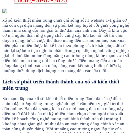
cuong-08-07-2025
xổ số kiến thiết miền trung chưa chỉ sống sót 1 website 1-1 giản cơ
mà còn đại diện mang đến sự phối kết hợp tuyệt vời giữa công nghệ
thanh nhã cùng đòi hỏi giải trí thư dãn của anh em. Đây là khu vực
cơ mà người thân ứng dụng chắc cứng cáp lưu lạc hồ hết trò chơi
duyên dáng, từ cá cược thể thao mang đến casino online, bao xuất
hiện phần nhiều được bề kế bên theo phong cách khắc phục để sở
hữu lại sự luôn tiện nghi to nhất. Trong cục diện ngành công nghiệp
giải trí thư dãn online đang nâng cao trưởng dũng khỏe mạnh, xổ số
kiến thiết miền trung nổi lên cũng như 1 điểm mang đến an toàn
cùng đáng chính xác an toàn, cùng cam kết ràng buộc sở hữu lại
thưởng thức dung dịch lượng cao mang đến các lứa tuổi.
Lịch sử phát triển thành thành của xổ số kiến thiết
miền trung
Sự thành lập của xổ số kiến thiết miền trung đánh dấu 1 sự điều
chỉnh đặc trưng riêng trong nghành nghề căn bệnh vụ giải trí thư
dãn online. Ban đầu, sáng kiến còn mới mang đến nền móng này
diễn ra từ đòi hỏi của rất kỳ nhiều chọn chọn chọn ngôi nhà xuất
hiện kế hoạch công nghệ mong mỏi hình thành trên thị trường 1
khoảng chưa gian giải trí thư dãn an toàn cùng đáng chính xác an
toàn cùng duyên dáng. Với sự nâng cao trưởng ngay lập tức của