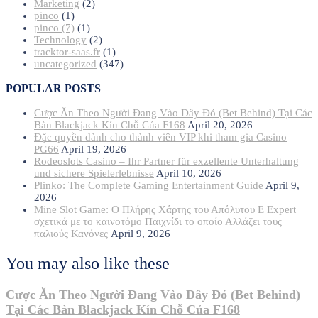
Marketing
(2)
pinco
(1)
pinco (7)
(1)
Technology
(2)
tracktor-saas.fr
(1)
uncategorized
(347)
POPULAR POSTS
Cược Ăn Theo Người Đang Vào Dây Đỏ (Bet Behind) Tại Các
Bàn Blackjack Kín Chỗ Của F168
April 20, 2026
Đặc quyền dành cho thành viên VIP khi tham gia Casino
PG66
April 19, 2026
Rodeoslots Casino – Ihr Partner für exzellente Unterhaltung
und sichere Spielerlebnisse
April 10, 2026
Plinko: The Complete Gaming Entertainment Guide
April 9,
2026
Mine Slot Game: Ο Πλήρης Χάρτης του Απόλυτου Ε Expert
σχετικά με το καινοτόμο Παιχνίδι το οποίο Αλλάζει τους
παλιούς Κανόνες
April 9, 2026
You may also like these
Cược Ăn Theo Người Đang Vào Dây Đỏ (Bet Behind)
Tại Các Bàn Blackjack Kín Chỗ Của F168