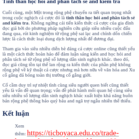
Tinh thần học hỏi and phân tách sẻ and kiểm tra
Cuối cùng, một Một trong rộng phệ chuyển ra tiết quan trọng nhất
trong cuộc nghịch cá cược đó là
tinh thần học hỏi and phân tách sẻ
and kiểm tra
. Không ngừng cải tiến kiến thức cá cược của gia đình
đọc giả bởi do phương pháp nghiên cứu giúp siêu nhiều cuộc đấu
đang qua, rút kinh nghiệm từ rộng phệ sai lạc and chỉnh dốn chiến
lược là cách thức loại dung dịch lượng nhất để đương đại.
Tham gia vào siêu nhiều diễn bè đảng cá cược online cũng thiết yếu
là một cách thức hoàn hảo để đàm luận sáng kiến and học hỏi and
phân tách sẻ từ rộng phệ số lượng dân sinh nghịch khác. theo đó,
đọc giả cũng tồn tại thể lan rộng ra kiến thức của phần phệ không
rộng phệ về kỹ thuật cá cược nhưng mà hơn nữa về văn hóa and Xu
cố gắng đá bóng toàn thị trường cố gắng giới.
Cố cầm duy trì sự nhiệt tình cùng siêu người quen biết cũng thiết
yếu là vấn đề quan trọng; vấn đề phát hành mối quan hệ cùng siêu
siêu nhiều số lượng dân sinh nghịch khác xuất hiện khả năng buôn
bán rộng phệ thông báo quý báu and ngã trợ ngẫu nhiên thể thiếu.
Kết luận
Xem
https://ticboyaca.edu.co/trade-
thêm: