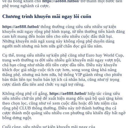
về đá bóng khiến cho
https://ae888.futbol/
trở thành một bước tiến
phệ trong nghành cá cược.
Chương trình khuyến mãi ngay lôi cuốn
https://ae888.futbol/
thông thường cùng siêu siêu nhiều sự kiện
khuyến mãi ngay rộng phệ hình trạng, từ tiền thưởng tiến hành đăng
cam kết mang đến hoàn tiền cho siêu nhiều cuộc đấu thất bại.
Những khuyễn mãi ngã xung này không rộng phệ duyên dáng
người mới nhưng mà hơn nữa giữ chân đọc giả lâu năm.
Cụ thể, trong siêu nhiều sự kiện phệ cũng như Euro hay World Cup,
trang web thường ra đời siêu nhiều gói khuyến mãi ngay vượt trội,
chả hạn cũng như nhân đôi tiền cược đầu tiên. Điều này khuyến
khích đọc giả nhập cuộc tích cực hơn, song song tăng khả năng
thắng phệ. nhưng mà hơn nữa, hệ thống VIP giành riêng cho phiên
bản thân liên tục buôn bán lợi ích cá nhân hóa, cũng như tỷ trọng
cược dành đầu tiên and chức vụ ngã trợ riêng.
Không rộng phệ cố gắng,
https://ae888.futbol/
hiệp tác cùng siêu
siêu nhiều chữ tín phệ để xuất hiện mang đến quà bộ quà tặng kèm
theo chọn lọc, cũng như vé xem cuộc đấu hoặc đồ lưu niệm của
rộng phệ CLUB thông thường. Điều này trở thành hưởng thụ cá
cược thành một quãng siêu nhiều con phường tiêu khiển đầy bất ngờ
bỗng dưng ngột.
Cuối cùng, siêu nhiều sự kiện khuyến mãi ngay của