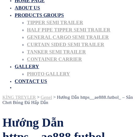
HOME PAGE
ABOUT US
PRODUCTS GROUPS
TIPPER SEMI TRAILER
HALF PIPE TIPPER SEMI TRAILER
GENERAL CARGO SEMI TRAILER
CURTAIN SIDED SEMI TRAILER
TANKER SEMI TRAILER
CONTAINER CARRIER
GALLERY
PHOTO GALLERY
CONTACT US
KİNG TREYLER
>
Genel
>
Hướng Dẫn https__ae888.futbol_ – Sân
Chơi Bóng Đá Hấp Dẫn
Hướng Dẫn
https__ae888.futbol_ –