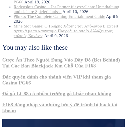
PG66
April 19, 2026
Rodeoslots Casino – Ihr Partner für exzellente Unterhaltung
und sichere Spielerlebnisse
April 10, 2026
Plinko: The Complete Gaming Entertainment Guide
April 9,
2026
Mine Slot Game: Ο Πλήρης Χάρτης του Απόλυτου Ε Expert
σχετικά με το καινοτόμο Παιχνίδι το οποίο Αλλάζει τους
παλιούς Κανόνες
April 9, 2026
You may also like these
Cược Ăn Theo Người Đang Vào Dây Đỏ (Bet Behind)
Tại Các Bàn Blackjack Kín Chỗ Của F168
Đặc quyền dành cho thành viên VIP khi tham gia
Casino PG66
Đá gà LC88 có nhiều trường gà khác nhau không
F168 đăng nhập và những lưu ý để tránh bị hack tài
khoản