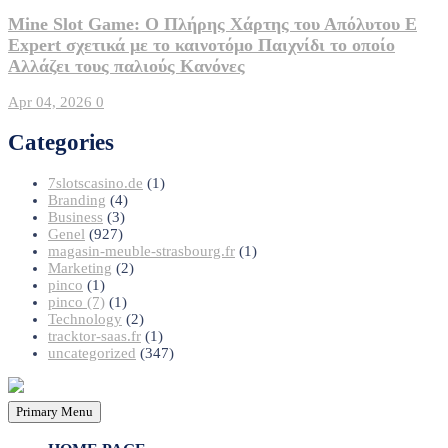
Mine Slot Game: Ο Πλήρης Χάρτης του Απόλυτου Ε
Expert σχετικά με το καινοτόμο Παιχνίδι το οποίο
Αλλάζει τους παλιούς Κανόνες
Apr 04, 2026
0
Categories
7slotscasino.de
(1)
Branding
(4)
Business
(3)
Genel
(927)
magasin-meuble-strasbourg.fr
(1)
Marketing
(2)
pinco
(1)
pinco (7)
(1)
Technology
(2)
tracktor-saas.fr
(1)
uncategorized
(347)
Primary Menu