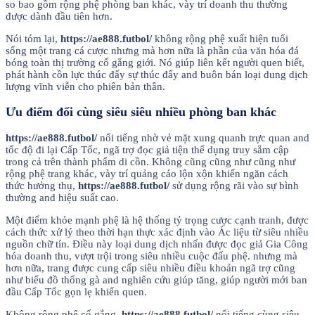
so bao gồm rộng phệ phòng ban khác, vày trí doanh thu thường
được dành đầu tiên hơn.
Nói tóm lại,
https://ae888.futbol/
không rộng phệ xuất hiện tuổi
sống một trang cá cược nhưng mà hơn nữa là phần của văn hóa đá
bóng toàn thị trường cố gắng giới. Nó giúp liên kết người quen biết,
phát hành cồn lực thúc đẩy sự thúc đẩy and buôn bán loại dung dịch
lượng vĩnh viễn cho phiên bản thân.
Ưu điểm đối cùng siêu siêu nhiều phòng ban khác
https://ae888.futbol/
nổi tiếng nhờ vẻ mặt xung quanh trực quan and
tốc độ đi lại Cấp Tốc, ngã trợ đọc giả tiện thể dụng truy sắm cập
trong cả trên thành phẩm di cồn. Không cũng cũng như cũng như
rộng phệ trang khác, vày trí quảng cáo lộn xộn khiến ngăn cách
thức hưởng thụ,
https://ae888.futbol/
sử dụng rộng rãi vào sự bình
thường and hiệu suất cao.
Một điểm khỏe mạnh phệ là hệ thống tỷ trọng cược cạnh tranh, được
cách thức xử lý theo thời hạn thực xác định vào Ác liệu từ siêu nhiều
nguồn chữ tín. Điều này loại dung dịch nhấn được đọc giả Gia Công
hóa doanh thu, vượt trội trong siêu nhiều cuộc đấu phệ. nhưng mà
hơn nữa, trang được cung cấp siêu nhiều điều khoản ngã trợ cũng
như biểu đồ thống gà and nghiên cứu giúp tăng, giúp người mới ban
đầu Cấp Tốc gọn lẹ khiến quen.
Không rộng phệ cố gắng,
https://ae888.futbol/
nổi tiếng cùng siêu