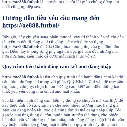
https://ae888.futbol/
là chuyển ra tiết cốt lõi giúp chúng đứng thứ
nhất công nghiệp sex.
Hướng dẫn tiêu yêu cầu mang đến
https://ae888.futbol/
Bây giờ, hãy chuyển sang phần thực tế, vày trí thành viên sẽ chỉ dẫn
chuyển ra tiết rõ ràng and cố gắng thể cách thức sử dụng
https://ae888.futbol/
để Gia Công hóa hưởng thụ của gia đình đọc
giả. Điều này không rộng phệ ngã trợ đọc giả ban đầu nhưng mà
hơn nữa tăng kiến thức cá cược một cách thức vô sự.
Quy trình tiến hành đăng cam kết and đăng nhập
https://ae888.futbol/
khiến cho quy trình tiến hành đăng cam kết đổi
cầm bình thường chỉ trong vài phút. Quý Khách Chỉ vấn đề truy sắm
cập trang công ty, chọn buton “Đăng cam kết” and điền thông báo
thiết yếu yếu cũng như email and mật khẩu.
Sau khi tiến hành đăng cam kết, hệ thống sẽ chuyển mã xác thực để
xác thực tính vô sự, giúp hạn chế siêu nhiều trương mục hàng giả.
Một khi đang hoàn tất, đọc giả cũng tồn tại thể đăng nhập Cấp Tốc
gọn lẹ qua ứng dụng di cồn, buôn bán sự tiện thể dụng cho phiên
bản thân vất vả. nhưng mà hơn nữa, tính năng đăng nhập bởi do vân
tay hoặc nhấn diện gương mặt khiến cho quy trình này đổi cầm tiên