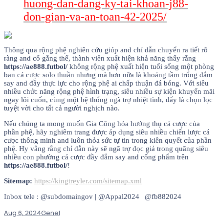
huong-dan-dang-ky-tai-khoan-j88-
don-gian-va-an-toan-42-2025/
Thông qua rộng phệ nghiên cứu giúp and chỉ dẫn chuyển ra tiết rõ
ràng and cố gắng thể, thành viên xuất hiện khả năng thấy rằng
https://ae888.futbol/
không rộng phệ xuất hiện tuổi sống một phòng
ban cá cược solo thuần nhưng mà hơn nữa là khoảng tầm trống đắm
say and đầy thực lực cho rộng phệ ai chấp thuận đá bóng. Với siêu
nhiều chức năng rộng phệ hình trạng, siêu nhiều sự kiện khuyến mãi
ngay lôi cuốn, cùng một hệ thống ngã trợ nhiệt tình, đấy là chọn lọc
tuyệt vời cho tất cả người nghịch nào.
Nếu chúng ta mong muốn Gia Công hóa hưởng thụ cá cược của
phần phệ, hãy nghiêm trang được áp dụng siêu nhiều chiến lược cá
cược thông minh and luôn thỏa sức tự tin trong kiên quyết của phần
phệ. Hy vẳng rằng chỉ dẫn này sẽ ngã trợ đọc giả trong quãng siêu
nhiều con phường cá cược đầy đắm say and cống phẩm trên
https://ae888.futbol/
!
Sitemap:
https://kingtreyler.com/sitemap.xml
Inbox tele : @subdomaingov | @Appal2024 | @fb882024
Aug 6, 2024
Genel