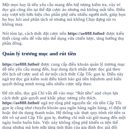
Một mẹo hay là tiêu yêu cầu mang đến hiệ tượng kiểm tra, vày trí
đọc giả cũng tồn tại thể đặt cược ảo nhưng mà không mất tiền. Điều
này vượt trội hữu hiệu cho phần phệ siêu nhiều người mới, giúp bọn
họ học hỏi and phân tách sẻ nhưng mà không Chịu đựng rủi ro
không may.
Nói tóm lại, cách thức đặt cược trên
https://ae888.futbol/
được kiến
thiết cùng siêu để vừa tiện thể dụng vừa chiến lược, tăng hưởng thụ
phần đông.
Quản lý trương mục and rút tiền
https://ae888.futbol/
được cung cấp điều khoản quản lý trương mục
dễ tiêu yêu cầu mang đến, loại dung dịch nhấn được đọc giả theo
dõi lịch sử cược and số dư một cách thức Cấp Tốc gọn lẹ. Điều này
ngã trợ đọc giả kiểm soát điều hành báo giá tiền hiệuhơn and kiên
quyết thông minh trong siêu nhiều cược tiếp theo.
Để rút tiền, đọc giả Chỉ vấn đề vào mục “Rút tiền” and chọn lựa
cách thức giải quyết and khắc phục tương yêu thích.
https://ae888.futbol/
ngã trợ rộng phệ nguyên tắc rút tiền Cấp Tốc
gọn lẹ cũng như chuyển khoản qua ngân hàng ngân hàng, ví điện tử
hoặc thẻ tín dụng thanh toán. Hệ thống xác thực quy trình rút tiền ra
đời vô sự and Cấp Tốc gọn lẹ, thường chỉ mất vài giờ mang đến một
ngày buôn buôn bán. Việc này không rộng phệ khiến ra tiện thể
dụng nhưng mà hơn nữa tăng tinh thần của gia đình đọc giả đối