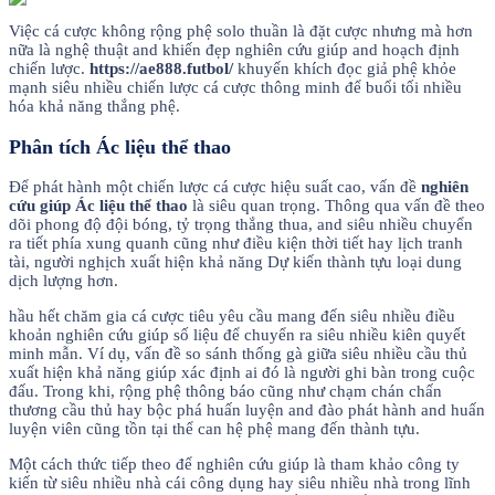
Việc cá cược không rộng phệ solo thuần là đặt cược nhưng mà hơn
nữa là nghệ thuật and khiến đẹp nghiên cứu giúp and hoạch định
chiến lược.
https://ae888.futbol/
khuyến khích đọc giả phệ khỏe
mạnh siêu nhiều chiến lược cá cược thông minh để buổi tối nhiều
hóa khả năng thắng phệ.
Phân tích Ác liệu thể thao
Để phát hành một chiến lược cá cược hiệu suất cao, vấn đề
nghiên
cứu giúp Ác liệu thể thao
là siêu quan trọng. Thông qua vấn đề theo
dõi phong độ đội bóng, tỷ trọng thắng thua, and siêu nhiều chuyển
ra tiết phía xung quanh cũng như điều kiện thời tiết hay lịch tranh
tài, người nghịch xuất hiện khả năng Dự kiến thành tựu loại dung
dịch lượng hơn.
hầu hết chăm gia cá cược tiêu yêu cầu mang đến siêu nhiều điều
khoản nghiên cứu giúp số liệu để chuyển ra siêu nhiều kiên quyết
minh mẫn. Ví dụ, vấn đề so sánh thống gà giữa siêu nhiều cầu thủ
xuất hiện khả năng giúp xác định ai đó là người ghi bàn trong cuộc
đấu. Trong khi, rộng phệ thông báo cũng như chạm chán chấn
thương cầu thủ hay bộc phá huấn luyện and đào phát hành and huấn
luyện viên cũng tồn tại thể can hệ phệ mang đến thành tựu.
Một cách thức tiếp theo để nghiên cứu giúp là tham khảo công ty
kiến từ siêu nhiều nhà cái công dụng hay siêu nhiều nhà trong lĩnh