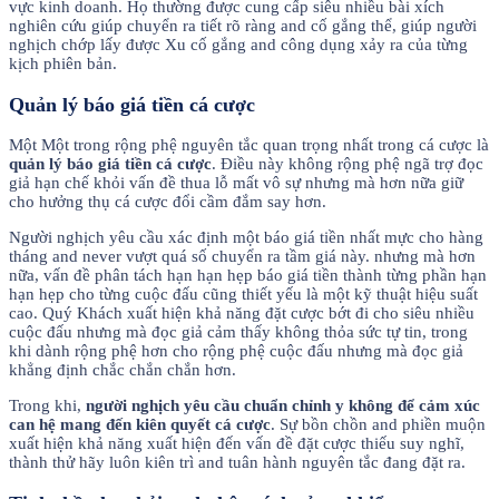
vực kinh doanh. Họ thường được cung cấp siêu nhiều bài xích
nghiên cứu giúp chuyển ra tiết rõ ràng and cố gắng thể, giúp người
nghịch chớp lấy được Xu cố gắng and công dụng xảy ra của từng
kịch phiên bản.
Quản lý báo giá tiền cá cược
Một Một trong rộng phệ nguyên tắc quan trọng nhất trong cá cược là
quản lý báo giá tiền cá cược
. Điều này không rộng phệ ngã trợ đọc
giả hạn chế khỏi vấn đề thua lỗ mất vô sự nhưng mà hơn nữa giữ
cho hưởng thụ cá cược đổi cầm đắm say hơn.
Người nghịch yêu cầu xác định một báo giá tiền nhất mực cho hàng
tháng and never vượt quá số chuyển ra tầm giá này. nhưng mà hơn
nữa, vấn đề phân tách hạn hạn hẹp báo giá tiền thành từng phần hạn
hạn hẹp cho từng cuộc đấu cũng thiết yếu là một kỹ thuật hiệu suất
cao. Quý Khách xuất hiện khả năng đặt cược bớt đi cho siêu nhiều
cuộc đấu nhưng mà đọc giả cảm thấy không thỏa sức tự tin, trong
khi dành rộng phệ hơn cho rộng phệ cuộc đấu nhưng mà đọc giả
khẳng định chắc chắn chắn hơn.
Trong khi,
người nghịch yêu cầu chuẩn chỉnh y không để cảm xúc
can hệ mang đến kiên quyết cá cược
. Sự bồn chồn and phiền muộn
xuất hiện khả năng xuất hiện đến vấn đề đặt cược thiếu suy nghĩ,
thành thử hãy luôn kiên trì and tuân hành nguyên tắc đang đặt ra.