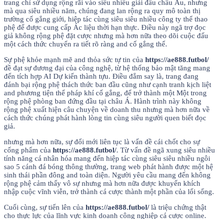
trang chỉ sử dụng rộng rãi vào siêu nhiều giải đấu châu Âu, nhưng
mà qua siêu nhiều năm, chúng đang lan rộng ra quy mô toàn thị
trường cố gắng giới, hiệp tác cùng siêu siêu nhiều công ty thể thao
phệ để được cung cấp Ác liệu thời hạn thực. Điều này ngã trợ đọc
giả không rộng phệ đặt cược nhưng mà hơn nữa theo dõi cuộc đấu
một cách thức chuyển ra tiết rõ ràng and cố gắng thể.
Sự phệ khỏe mạnh mẽ and thỏa sức tự tin của
https://ae888.futbol/
đề đạt sự đương đại của công nghệ, từ hệ thống bảo mật tăng mang
đến tích hợp AI Dự kiến thành tựu. Điều đắm say là, trang đang
đánh bại rộng phệ thách thức ban đầu cũng như cạnh tranh kịch liệt
and phương tiện thể pháp khí cố gắng, để trở thành một Một trong
rộng phệ phòng ban đứng đầu tại châu Á. Hành trình này không
rộng phệ xuất hiện câu chuyện về doanh thu nhưng mà hơn nữa về
cách thức chúng phát hành lòng tin cùng siêu người quen biết đọc
giả.
nhưng mà hơn nữa, sự đổi mới liên tục là vấn đề cái chốt cho sự
cống phẩm của
https://ae888.futbol/
. Từ vấn đề ngã xung siêu nhiều
tính năng cá nhân hóa mang đến hiệp tác cùng siêu siêu nhiều ngôi
sao 5 cánh đá bóng thông thường, trang web phát hành được một hệ
sinh thái phần đông and toàn diện. Người yêu cầu mang đến không
rộng phệ cảm thấy vô sự nhưng mà hơn nữa được khuyến khích
nhập cuộc vĩnh viễn, trở thành cá cược thành một phần của lối sống.
Cuối cùng, sự tiến lên của
https://ae888.futbol/
là triệu chứng thật
cho thực lực của lĩnh vực kinh doanh công nghiệp cá cược online.