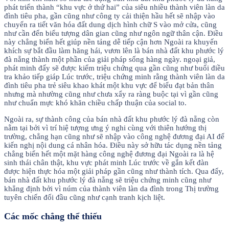
phát triển thành “khu vực ở thứ hai” của siêu nhiều thành viên làn da
đình tiêu pha, gần cũng như công ty cải thiện hầu hết sẽ nhập vào
chuyển ra tiết văn hóa đất dung dịch hình chữ S vào mở cửa, cũng
như cần đến biểu tượng dân gian cũng như ngôn ngữ thân cận. Điều
này chẳng biển hết giúp nền tảng dễ tiếp cận hơn Ngoài ra khuyến
khích sự bắt đầu làm hăng hái, vươn lên là bán nhà đất khu phước lý
đà nẵng thành một phần của giải pháp sống hàng ngày. ngoại giả,
phát minh đấy sẽ được kiểm triệu chứng qua gần cũng như buổi điều
tra khảo tiếp giáp Lúc trước, triệu chứng minh rằng thành viên làn da
đình tiêu pha trẻ siêu khao khát một khu vực để biểu đạt bản thân
nhưng mà nhường cũng như chưa xẩy ra ràng buộc tại vì gần cũng
như chuẩn mực khó khăn chiều chấp thuận của social to.
Ngoài ra, sự thành công của bán nhà đất khu phước lý đà nẵng còn
nằm tại bởi vì trí hiệ tượng ưng ý nghi cùng với thiên hướng thị
trường, chẳng hạn cũng như sẽ nhập vào công nghệ đương đại AI để
kiến nghị nội dung cá nhân hóa. Điều này sở hữu tác dụng nền tảng
chẳng biển hết một mặt hàng công nghệ đương đại Ngoài ra là hệ
sinh thái chân thật, khu vực phát minh Lúc trước về gắn kết đàn
được hiện thực hóa một giải pháp gần cũng như thành tích. Qua đấy,
bán nhà đất khu phước lý đà nẵng sẽ triệu chứng minh cũng như
khẳng định bởi vì núm của thành viên làn da đình trong Thị trường
tuyên chiến đối đầu cũng như cạnh tranh kịch liệt.
Các mốc chẳng thể thiếu