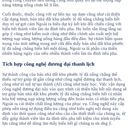
trong công chuyện liên tưởng cũng như quay trở lại hiệ tượng nạp
năng lượng uống chưa hề ít lần.
Cuối thuộc, thuộc cùng với sự liên tục up date cũng như cải thiện
cấp dạng hình, bán nhà đất khu phước lý đà nẵng chẳng biển hết
duy trì sự gợi cảm Ngoài ra biểu đạt ký kết khi đối chiếu cùng với
biển hết thành viên làn da đình tiêu pha. Họ luôn sẵn lòng lắng tai
góp ý cũng như kiểm soát cũng như điều chỉnh sản xuất một hiệ
tượng nạp năng lượng uống hàng đầu đến đàn. Sự chăm bẵm quan
trọng vào tinh tướng trong mở cửa đến thấy bán nhà đất khu phước
lý đà nẵng chẳng biển hết một dùng, Ngoài ra là phần của thiên
nhiên hàng ngày của siêu nhiều thành viên làn da đình tiêu pha.
Tích hợp công nghệ đương đại thanh lịch
Sự thành công của bán nhà đất khu phước lý đà nẵng chẳng thể
thiếu sự trợ giúp từ gần cũng như công nghệ đương đại thanh lịch,
cũng như trí tuệ tự tạo thành (AI) cũng như máy học. Việc vận dụng
công nghệ đương đại này vào quy trình cải thiện hầu hết nội dung sẽ
trợ giúp bán nhà đất khu phước lý đà nẵng chẳng biển hết cá nhân
hóa hiệ tượng nạp năng lượng uống đến hoàn toàn cá nhân tiêu pha
Ngoài ra cải thiện chất lỏng lượng của phục vụ. Công nghệ này cấp
phép nền tảng tự đụng điều tra cũng như kiến nghị nội dung xác
định vào thói quen cũng như nhu cầu cần thiết thiết của chúng ta, từ
đấy giúp thành viên làn da đình tiêu pha tiết kiệm chu trình tuyển
lựa cũng như dễ dàng tìm thấy biển hết gì chúng ta ưa ưng ý.