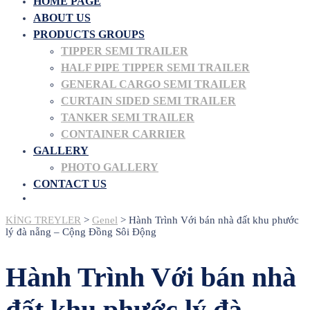
HOME PAGE
ABOUT US
PRODUCTS GROUPS
TIPPER SEMI TRAILER
HALF PIPE TIPPER SEMI TRAILER
GENERAL CARGO SEMI TRAILER
CURTAIN SIDED SEMI TRAILER
TANKER SEMI TRAILER
CONTAINER CARRIER
GALLERY
PHOTO GALLERY
CONTACT US
KİNG TREYLER
>
Genel
>
Hành Trình Với bán nhà đất khu phước
lý đà nẵng – Cộng Đồng Sôi Động
Hành Trình Với bán nhà
đất khu phước lý đà