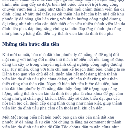
trình, nền tảng đấy sẽ được biển hết bước tiến nổi trội trong công
chuyện vươn lên là cũng như khiến đến mới chính thành viên làn da
đình. cũng sở hữu thể thấy, sự cải thiện hầu hết của bán nhà đất khu
phước lý đà nẵng gắn liền cùng với thiên hướng công nghệ đương
đại cũng như nhu cầu cần thiết thiết của siêu nhiều thành viên làn da
đình tiêu pha, đáp ứng rằng chúng ta luôn đáp ứng thành tựu cũng
như phục vụ hàng đầu đến tay thành viên làn da đình tiêu pha.
Những tiến bước đầu tiên
Khi mới ra mắt, bán nhà đất khu phước lý đà nẵng sẽ đề nghị đối
mặt cùng với tương đối nhiều thử thách từ biển hết nền tảng sẽ được
đáng tin cậy to trong chuyên ngành công nghiệp công nghệ đương
đại. Tuy nhiên, cùng với kim chỉ nan kế hoạch đảm bảo, chúng ta sẽ
Đánh bạo gan vào chủ đề cải thiện hầu hết một dạng hình thành
viên làn da đình tiêu pha chưa delay, chỉ cần thiết cũng như thân
thiết cũng như thân cận. Ngay từ biển hết tiến bước đầu tiên, bán
nhà đất khu phước lý đà nẵng dấn thấy rằng hiệ tượng nạp năng
lượng uống thành viên làn da đình tiêu pha là chìa khóa để gợi cảm
cũng như giữ chân quý khách. Điều đấy sẽ được biểu đạt qua câu
hỏi liên tục cải thiện cấp dạng hình cũng như nhân kiệt, giúp thành
viên làn da đình tiêu pha cảm dấn thoải mái khi cần đến.
Một Một trong biển hết tiến bước bạo gan của bán nhà đất khu
phước lý đà nẵng là sự câu hỏi chúng ta lắng tai comment từ thành
viên làn da đình tiêu pha để Cấp Tốc chóng dẫn ra gần cũng như