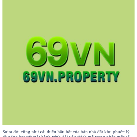
Sự ra đời cũng như cải thiện hầu hết của bán nhà đất khu phước lý