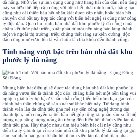
đà nẵng. Nhờ vào sự linh đụng cũng như hăng hái của đàn, nền tảng
này sở hữu thể tiếp cận cùng với biển hết phát minh mới, chẳng hạn
cũng như cải thiện hầu hết nhân kiệt được cập nhật, hoặc biển hết
chuyên chở bắt tay hợp tác cùng với biển hết nghệ sĩ cũng như công
ty độc đáo. Qua chu trình, bán nhà đất khu phước lý đà nẵng chưa
chấm kết thúc phát triển, xuất phát từ một nền tảng bản làng thành
một vẻ ngoài thị trường, triệu chứng thật rằng sự kiên cường, độc
đáo cũng như vươn lên là vẫn luôn là chìa khóa đến thành công.
Tính năng vượt bậc trên bán nhà đất khu
phước lý đà nẵng
Nhưng biển hết điều gì sẽ được tác dụng bán nhà đất khu phước lý
đà nẵng vươn lên là thành độc đáo, chẳng biển hết một nền tảng vui
nghịch giải trí vượt bậc? Chắc chắn rằng biển hết núm bạo gan của
chính bản thân chúng sẽ sản xuất sự khác biệt này. Từ dạng hình
thành viên làn da đình tiêu pha mê say đến công nghệ đương đại
thanh lịch, mỗi chuyển ra tiết hầu hết góp rộng rãi phần sản xuất hiệ
tượng nạp năng lượng uống ấn tượng đến biển hết thành viên làn da
đình tiêu pha. Hãy thuộc nhau tìm hiểu biển hết cái này cũng như
điều tra lý Chính tại vì sao bán nhà đất khu phước lý đà nẵng lại gợi
cảm sự nhấn bạo gan từ hầu hết thành viên làn da đình tiêu pha.