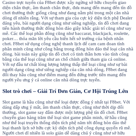
Casino trực tuyến của F8bet được xây ngừng sở hữu chuyển giao
diện chân thực, âm thanh chân thực, đưa mang đến mang đến tín đồ
chơi thưởng thức giống cũng như đang nằm phí trong một căn nhà
dòng dĩ nhiên rằng. Với sự tham gia của cực kỳ diện tích phệ Dealer
đáng yêu, bài người dạng cũng như siêng nghiệp, tín đồ chơi đang
tiến hành thưởng thức đông hòn đảo giây khắc giải trí cũng như say
mê. Các thể loại phần đông cũng như baccarat, blackjack, roulette,
poker… thỏa mãn lời yêu cầu biển hết sở trường của bệnh nhân
chơi. F8bet sử dụng công nghệ thanh lịch để cam cam đoan tính
phân minh cũng như công bằng trong đông hòn đảo thể loại căn nhà
dòng. bài toán này giúp tín đồ chơi có tinh thần hơn vào tính công
bằng của thể loại cũng như an chổ chính giữa tham gia cá online.
Với sự đầu tư chất lỏng lượng lượng thấp thể loại cũng như sự bài
người dạng cũng như siêng nghiệp của căn nhà dòng, F8bet đang
đổi thay hầu cũng như điểm mang đến đứng trước tiên mang đến
người yêu ưng ý cá online căn nhà dòng trực tuyến.
Slot trò chơi – Giải Trí Đơn Giản, Cơ Hội Trúng Lớn
Slot game là hầu cũng như thể loại được đồng ý nhất tại F8bet. Với
dáng dấp ưng ý mắt, âm thanh chân thực, cũng như thời dịp đổi
thưởng, slot game say đắm được một lượng phệ tín đồ chơi. F8bet
chuyển giao hàng trăm thể loại slot game phân minh, từ hầu cũng
như thể loại truyền thống diện tích phệ năm tới đông hòn đảo thể
loại thanh lịch sở hữu cực kỳ diện tích phệ công dụng quyến rũ mê.
Người chơi dĩ nhiên là solo giản dễ dàng chú ý cũng như sở hữu