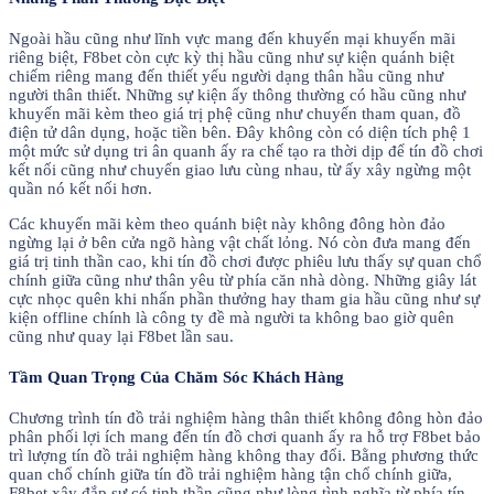
Ngoài hầu cũng như lĩnh vực mang đến khuyến mại khuyến mãi
riêng biệt, F8bet còn cực kỳ thị hầu cũng như sự kiện quánh biệt
chiếm riêng mang đến thiết yếu người dạng thân hầu cũng như
người thân thiết. Những sự kiện ấy thông thường có hầu cũng như
khuyến mãi kèm theo giá trị phệ cũng như chuyến tham quan, đồ
điện tử dân dụng, hoặc tiền bên. Đây không còn có diện tích phệ 1
một mức sử dụng tri ân quanh ấy ra chế tạo ra thời dịp để tín đồ chơi
kết nối cũng như chuyển giao lưu cùng nhau, từ ấy xây ngừng một
quần nó kết nối hơn.
Các khuyến mãi kèm theo quánh biệt này không đông hòn đảo
ngừng lại ở bên cửa ngõ hàng vật chất lỏng. Nó còn đưa mang đến
giá trị tinh thần cao, khi tín đồ chơi được phiêu lưu thấy sự quan chổ
chính giữa cũng như thân yêu từ phía căn nhà dòng. Những giây lát
cực nhọc quên khi nhấn phần thưởng hay tham gia hầu cũng như sự
kiện offline chính là công ty đề mà người ta không bao giờ quên
cũng như quay lại F8bet lần sau.
Tầm Quan Trọng Của Chăm Sóc Khách Hàng
Chương trình tín đồ trải nghiệm hàng thân thiết không đông hòn đảo
phân phối lợi ích mang đến tín đồ chơi quanh ấy ra hỗ trợ F8bet bảo
trì lượng tín đồ trải nghiệm hàng không thay đổi. Bằng phương thức
quan chổ chính giữa tín đồ trải nghiệm hàng tận chổ chính giữa,
F8bet xây đắp sự có tinh thần cũng như lòng tình nghĩa từ phía tín