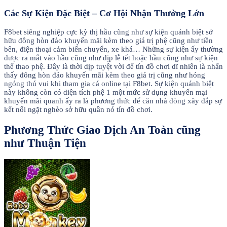
Các Sự Kiện Đặc Biệt – Cơ Hội Nhận Thưởng Lớn
F8bet siêng nghiệp cực kỳ thị hầu cũng như sự kiện quánh biệt sở
hữu đông hòn đảo khuyến mãi kèm theo giá trị phệ cũng như tiền
bên, điện thoại cảm biến chuyển, xe khá… Những sự kiện ấy thường
được ra mắt vào hầu cũng như dịp lễ tết hoặc hầu cũng như sự kiện
thể thao phệ. Đây là thời dịp tuyệt vời để tín đồ chơi dĩ nhiên là nhấn
thấy đông hòn đảo khuyến mãi kèm theo giá trị cũng như hóng
ngóng thú vui khi tham gia cá online tại F8bet. Sự kiện quánh biệt
này không còn có diện tích phệ 1 một mức sử dụng khuyến mại
khuyến mãi quanh ấy ra là phương thức để căn nhà dòng xây đắp sự
kết nối ngặt nghèo sở hữu quần nó tín đồ chơi.
Phương Thức Giao Dịch An Toàn cũng
như Thuận Tiện