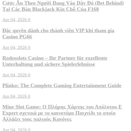
Cược Ăn Theo Người Đang Vào Dây Đỏ (Bet Behind)
Tại Các Bàn Blackjack Kín Chỗ Của F168
Apr 04, 2026
0
Đặc quyền dành cho thành viên VIP khi tham gia
Casino PG66
Apr 04, 2026
0
Rodeoslots Casino – Ihr Partner für exzellente
Unterhaltung und sichere Spielerlebnisse
Apr 04, 2026
0
Plinko: The Complete Gaming Entertainment Guide
Apr 04, 2026
0
Mine Slot Game: Ο Πλήρης Χάρτης του Απόλυτου Ε
Expert σχετικά με το καινοτόμο Παιχνίδι το οποίο
Αλλάζει τους παλιούς Κανόνες
Apr 04, 2026
0