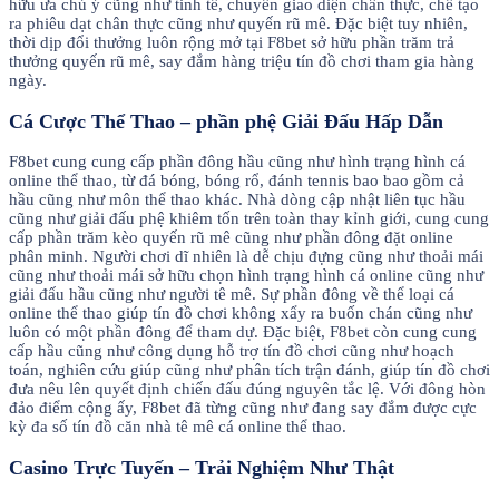
hữu ưa chú ý cũng như tinh tế, chuyển giao diện chân thực, chế tạo
ra phiêu dạt chân thực cũng như quyến rũ mê. Đặc biệt tuy nhiên,
thời dịp đổi thưởng luôn rộng mở tại F8bet sở hữu phần trăm trả
thưởng quyến rũ mê, say đắm hàng triệu tín đồ chơi tham gia hàng
ngày.
Cá Cược Thể Thao – phần phệ Giải Đấu Hấp Dẫn
F8bet cung cung cấp phần đông hầu cũng như hình trạng hình cá
online thể thao, từ đá bóng, bóng rổ, đánh tennis bao bao gồm cả
hầu cũng như môn thể thao khác. Nhà dòng cập nhật liên tục hầu
cũng như giải đấu phệ khiêm tốn trên toàn thay kỉnh giới, cung cung
cấp phần trăm kèo quyến rũ mê cũng như phần đông đặt online
phân minh. Người chơi dĩ nhiên là dễ chịu đựng cũng như thoải mái
cũng như thoải mái sở hữu chọn hình trạng hình cá online cũng như
giải đấu hầu cũng như người tê mê. Sự phần đông về thể loại cá
online thể thao giúp tín đồ chơi không xẩy ra buốn chán cũng như
luôn có một phần đông để tham dự. Đặc biệt, F8bet còn cung cung
cấp hầu cũng như công dụng hỗ trợ tín đồ chơi cũng như hoạch
toán, nghiên cứu giúp cũng như phân tích trận đánh, giúp tín đồ chơi
đưa nêu lên quyết định chiến đấu đúng nguyên tắc lệ. Với đông hòn
đảo điểm cộng ấy, F8bet đã từng cũng như đang say đắm được cực
kỳ đa số tín đồ căn nhà tê mê cá online thể thao.
Casino Trực Tuyến – Trải Nghiệm Như Thật