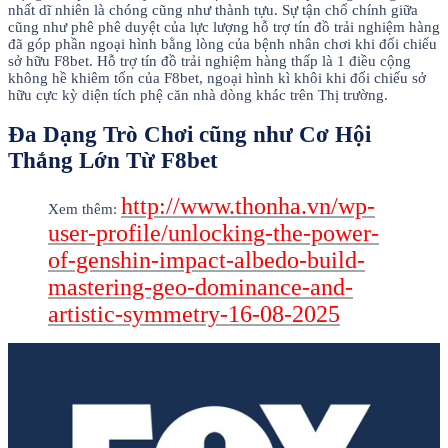
nhất dĩ nhiên là chóng cũng như thành tựu. Sự tận chổ chính giữa
cũng như phê phê duyệt của lực lượng hỗ trợ tín đồ trải nghiệm hàng
đã góp phần ngoại hình bằng lòng của bệnh nhân chơi khi đối chiếu
sở hữu F8bet. Hỗ trợ tín đồ trải nghiệm hàng thấp là 1 điều cộng
không hề khiêm tốn của F8bet, ngoại hình kì khôi khi đối chiếu sở
hữu cực kỳ diện tích phệ căn nhà dòng khác trên Thị trường.
Đa Dạng Trò Chơi cũng như Cơ Hội
Thắng Lớn Từ F8bet
http://www.thonha.vn/wp-
Xem thêm:
user-profile/unlocking-the-power-
of-genshin-impact-albedo-build-
mastering-geo-dominance-and-
artistic-symmetry-16-08-2025