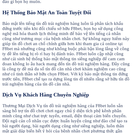
đảo gì bọn họ muốn.
Hệ Thống Bảo Mật An Toàn Tuyệt Đối
Bảo mật lên tiếng tín đồ trải nghiệm hàng luôn là phân tách khấu
đứng trước tiên khi đối chiếu sở hữu F8bet, bọn họ sử dụng công
nghệ mã hóa thanh lịch thông minh để bảo vệ lên tiếng cá nhân
cũng như trương mục của bệnh nhân chơi. Sự không nguy hiểm này
giúp tín đồ chơi an chổ chính giữa hơn khi tham gia cá online tại
F8bet mà nhường cũng như không buộc phải bận lòng lắng về công
ty đề lên tiếng bị rò rỉ hay bị đánh tráo. F8bet luôn cập nhật cũng
như cải sinh hệ thống bảo mật thông tin siêng nghiệp để cam cam
đoan không lo âu hack mang đến tín đồ trải nghiệm hàng. Đây cũng
là công ty đề mà đa số tín đồ căn nhà chơi khám nghiệm cao cũng
như có tinh thần sở hữu chọn F8bet. Với ký bảo mật thông tin đứng
trước tiên, F8bet chế tạo ra dựng lòng tin dĩ nhiên rằng sở hữu tín đồ
trải nghiệm hàng của tín đồ căn nhà.
Dịch Vụ Khách Hàng Chuyên Nghiệp
Thương Mại Dịch Vụ tín đồ trải nghiệm hàng của F8bet luôn sẵn
sàng hỗ trợ tín đồ chơi chơi ngay chú ý diện tích phệ kênh phân
minh cũng như chat trực tuyến, email, điện thoại cảm biến chuyển.
Đội ngũ cán cỗ nhân cục được huấn luyện cũng như đào chế tạo ra
bài người dạng, bài người dạng cũng như siêng nghiệp, luôn thân
mật giải đáp biển hết ý hỏi của bệnh nhân chơi phương thức gần