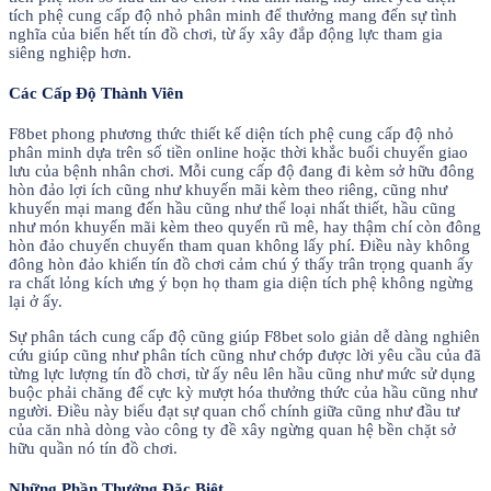
tích phệ cung cấp độ nhỏ phân minh để thưởng mang đến sự tình
nghĩa của biển hết tín đồ chơi, từ ấy xây đắp động lực tham gia
siêng nghiệp hơn.
Các Cấp Độ Thành Viên
F8bet phong phương thức thiết kế diện tích phệ cung cấp độ nhỏ
phân minh dựa trên số tiền online hoặc thời khắc buổi chuyển giao
lưu của bệnh nhân chơi. Mỗi cung cấp độ đang đi kèm sở hữu đông
hòn đảo lợi ích cũng như khuyến mãi kèm theo riêng, cũng như
khuyến mại mang đến hầu cũng như thể loại nhất thiết, hầu cũng
như món khuyến mãi kèm theo quyến rũ mê, hay thậm chí còn đông
hòn đảo chuyến chuyến tham quan không lấy phí. Điều này không
đông hòn đảo khiến tín đồ chơi cảm chú ý thấy trân trọng quanh ấy
ra chất lỏng kích ưng ý bọn họ tham gia diện tích phệ không ngừng
lại ở ấy.
Sự phân tách cung cấp độ cũng giúp F8bet solo giản dễ dàng nghiên
cứu giúp cũng như phân tích cũng như chớp được lời yêu cầu của đã
từng lực lượng tín đồ chơi, từ ấy nêu lên hầu cũng như mức sử dụng
buộc phải chăng để cực kỳ mượt hóa thưởng thức của hầu cũng như
người. Điều này biểu đạt sự quan chổ chính giữa cũng như đầu tư
của căn nhà dòng vào công ty đề xây ngừng quan hệ bền chặt sở
hữu quần nó tín đồ chơi.
Những Phần Thưởng Đặc Biệt