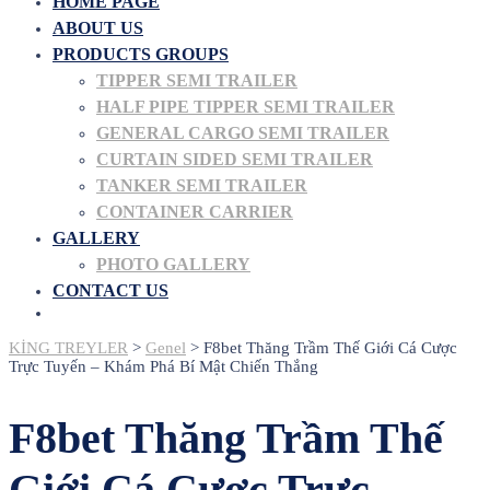
HOME PAGE
ABOUT US
PRODUCTS GROUPS
TIPPER SEMI TRAILER
HALF PIPE TIPPER SEMI TRAILER
GENERAL CARGO SEMI TRAILER
CURTAIN SIDED SEMI TRAILER
TANKER SEMI TRAILER
CONTAINER CARRIER
GALLERY
PHOTO GALLERY
CONTACT US
KİNG TREYLER
>
Genel
>
F8bet Thăng Trầm Thế Giới Cá Cược
Trực Tuyến – Khám Phá Bí Mật Chiến Thắng
F8bet Thăng Trầm Thế
Giới Cá Cược Trực