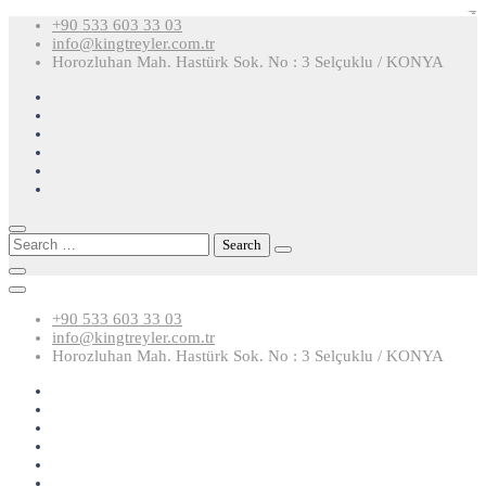
londonslot link alternatif
login congtogel
link slot online
slot deposit pulsa
slot wdyuk
congtogel
link slot gacor
link slot gacor
slot bet 200
link slot gacor
togel online
congtogel
bandar togel
congtogel
wdyuk
congtogel
congtogel
togel online
togel online
situs slot toto
situs slot gacor
slot online
slot777
situs gacor resmi
situs slot gacor
slot gacor
hartacuan
slot gacor
slot gacor
slot gacor
hartacuan
slot gacor
slot gacor
slot dana
slot gacor
slot gacor
slot gacor
link slot
slot gacor
situs togel
hartacuan
slot gacor
slot gacor
slot gacor
slot gacor
situs toto
situs toto
slot gacor
playaja
situs slot
slot
slot
slot
slot
Skip
+90 533 603 33 03
to
info@kingtreyler.com.tr
content
Horozluhan Mah. Hastürk Sok. No : 3 Selçuklu / KONYA
Search
for:
+90 533 603 33 03
info@kingtreyler.com.tr
Horozluhan Mah. Hastürk Sok. No : 3 Selçuklu / KONYA