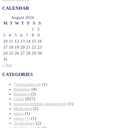
CALENDAR
August 2026
M
T
W
T
F
S
S
1
2
3
4
5
6
7
8
9
10
11
12
13
14
15
16
17
18
19
20
21
22
23
24
25
26
27
28
29
30
31
« Apr
CATEGORIES
7slotscasino.de
(1)
Branding
(4)
Business
(3)
Genel
(927)
magasin-meuble-strasbourg.fr
(1)
Marketing
(2)
pinco
(1)
pinco (7)
(1)
Technology
(2)
tracktor-saas.fr
(1)