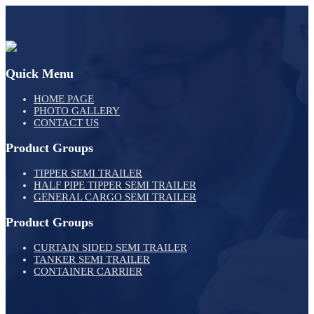
Quick Menu
HOME PAGE
PHOTO GALLERY
CONTACT US
Product Groups
TIPPER SEMI TRAILER
HALF PIPE TIPPER SEMI TRAILER
GENERAL CARGO SEMI TRAILER
Product Groups
CURTAIN SIDED SEMI TRAILER
TANKER SEMI TRAILER
CONTAINER CARRIER