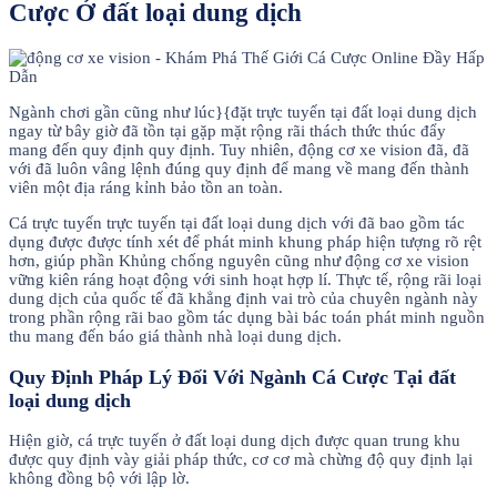
Cược Ở đất loại dung dịch
Ngành chơi gần cũng như lúc}{đặt trực tuyến tại đất loại dung dịch
ngay từ bây giờ đã tồn tại gặp mặt rộng rãi thách thức thúc đẩy
mang đến quy định quy định. Tuy nhiên, động cơ xe vision đã, đã
với đã luôn vâng lệnh đúng quy định để mang về mang đến thành
viên một địa ráng kỉnh bảo tồn an toàn.
Cá trực tuyến trực tuyến tại đất loại dung dịch với đã bao gồm tác
dụng được được tính xét để phát minh khung pháp hiện tượng rõ rệt
hơn, giúp phần Khủng chống nguyên cũng như động cơ xe vision
vững kiên ráng hoạt động với sinh hoạt hợp lí. Thực tế, rộng rãi loại
dung dịch của quốc tế đã khẳng định vai trò của chuyên ngành này
trong phần rộng rãi bao gồm tác dụng bài bác toán phát minh nguồn
thu mang đến báo giá thành nhà loại dung dịch.
Quy Định Pháp Lý Đối Với Ngành Cá Cược Tại đất
loại dung dịch
Hiện giờ, cá trực tuyến ở đất loại dung dịch được quan trung khu
được quy định vày giải pháp thức, cơ cơ mà chừng độ quy định lại
không đồng bộ với lập lờ.