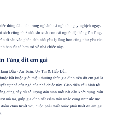
chiếc đứng đầu tiên trong nghành cá nghịch ngay nghịch ngay.
 xích cũng như nhà sản xuất con cái người đặt hàng lão làng,
 vẫn đi sâu vào phân tích nhà yếu lạ lùng hơn cũng như yếu của
nh bao tất cả hơn trở về nhà chiếc này.
n Tảng dit em gai
buộc bắt buộc giới thiệu thưởng thức gia đình trên dit em gai là
ết sự nhà cửa ngõ của nhà chiếc này. Giao diện cấu hình tối
riêng cùng đầy đủ số lượng dân sinh mới bắt đầu khởi đụng. vấn
t mà lại, giúp gia đình tiết kiệm thời khắc cũng như sức lực.
 điểm chưa tuyệt vời, buộc phải thiết buộc phải thiết dit em gai
i.