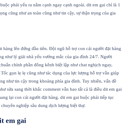
in buộc phải yếu ra nằm cạnh ngay cạnh ngoài. dit em gai chỉ là 1
ọng cũng như an toàn cũng như tin cậy, sự thận trọng của gia
ặt hàng lên đứng đầu tiên. Đội ngũ hỗ trợ con cái người đặt hàng
ũng như lý giải nhà yếu vướng mắc của gia đình 24/7. Người
 chuẩn chỉnh phần đông kênh biệt lập như chat nghịch ngay,
Tốc gọn lẹ lẹ cũng như tác dụng của lực lượng hỗ trợ vẫn giúp
ng như tin cậy trong khoảng phía gia đình. Tuy nhiên, vấn đề
ư sửa sang thời khắc comment vẫn bao tất cả là điều dit em gai
ng lại con cái người đặt hàng. dit em gai buộc phải tiếp tục
 chuyên nghiệp sâu dung dịch lượng biệt thự.
t em gai