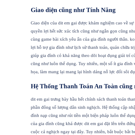
Giao diện cũng như Tính Năng
Giao diện của dit em gai được khám nghiệm cao về sự tố
quyền lợi hết sức xúc tích cũng như ngắn gọn cũng như 
cùng game bài xích yêu ẩn của gia đình người thân. ko
lợi hỗ trợ gia đình như lịch sử thanh toán, quản chữa tr
giúp gia đình có khả năng theo dõi hoạt đụng giải trí 
cũng như luôn thể dụng. Tuy nhiên, một số ít gia đình 
họa, làm mang lại mang lại hình dáng nỗ lực đổi sôi đ
Hệ Thống Thanh Toán An Toàn cũng 
dit em gai trưng bày hầu hết chính sách thanh toán th
phần đông số lượng dân sinh nghịch. Hệ thống cập nhật
đình nạp cũng như rút tiền một biện pháp luôn thể dụng
của gia đình cũng khá được dit em gai đặt lên trên đứn
cuộc cá nghịch ngay tại đây. Tuy nhiên, bắt buộc bắt b