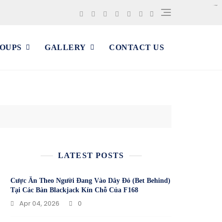
londonslot link alternatif
login congtogel
link slot online
slot deposit pulsa
slot wdyuk
congtogel
link slot gacor
link slot gacor
slot bet 200
link slot gacor
togel online
congtogel
bandar togel
congtogel
wdyuk
congtogel
congtogel
togel online
togel online
situs slot toto
situs slot gacor
slot online
slot777
situs gacor resmi
situs slot gacor
slot gacor
hartacuan
slot gacor
slot gacor
slot gacor
hartacuan
slot gacor
slot gacor
slot dana
slot gacor
slot gacor
slot gacor
link slot
slot gacor
situs togel
hartacuan
slot gacor
slot gacor
slot gacor
slot gacor
situs toto
situs toto
slot gacor
playaja
situs slot
slot
slot
slot
slot
OUPS
GALLERY
CONTACT US
LATEST POSTS
Cược Ăn Theo Người Đang Vào Dây Đỏ (Bet Behind)
Tại Các Bàn Blackjack Kín Chỗ Của F168
Apr 04, 2026
0