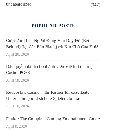
uncategorized
(347)
POPULAR POSTS
Cược Ăn Theo Người Đang Vào Dây Đỏ (Bet
Behind) Tại Các Bàn Blackjack Kín Chỗ Của F168
April 20, 2026
Đặc quyền dành cho thành viên VIP khi tham gia
Casino PG66
April 19, 2026
Rodeoslots Casino – Ihr Partner für exzellente
Unterhaltung und sichere Spielerlebnisse
April 10, 2026
Plinko: The Complete Gaming Entertainment Guide
April 9, 2026