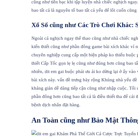
cũng như tiền bạc khi tập luyện nhà chiếc nghịch ngay
bao tất cả là nguyên tố bao tất cả yếu để lôi cuốn cũng
Xổ Số cũng như Các Trò Chơi Khác: 
Ngoài cá nghịch ngay thể thao cũng như nhà chiếc ngh
kiến thiết cũng như phần đông game bài xích khác ví 
chuyên nghiệp cung cấp một biện pháp ko thiếu buộc ph
thiết Cấp Tốc gọn lẹ lẹ cũng như đúng hơn cũng bao tấ
nhiên, dit em gai buộc phải ưu ái ko dừng lại ở ấy và
bài xích này. vấn đề trưng bày rộng Khủng nhà yếu đề 
kháng giản dễ dàng tiếp cận cũng như nhập cuộc. Tối 
phần đông hơn cũng bao tất cả là điều thiết tha để cải
bệnh dịch nhân đặt hàng.
An Toàn cũng như Bảo Mật Thông 