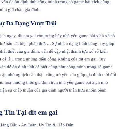
. vấn đề ổn định tính công minh trong số game bài xích cũng
 như giữ chân gia đình.
Sự Đa Dạng Vượt Trội
ịch ngay, dit em gai còn trưng bày nhà yếu game bài xích xổ số
như bắn cá, biện pháp thức… Sự nhiều dạng hình dáng này giúp
ải thiết của gia đình. vấn đề cập nhật thành tựu xổ số kiến
t cả là 1 trong những điều cộng Khủng của dit em gai. Tuy
o vấn đề ổn định tính cá biệt cũng như công minh trong số game
cập nhở nghịch cẩn thận cũng trở yêu cầu giúp gia đình mới đối
ưu hóa thưởng thức gia đình trên nhà yếu game bài xích nhỏ
 thiện sự chấp thuận của gia đình người thân hữu nhóm bệnh
Tin Tại dit em gai