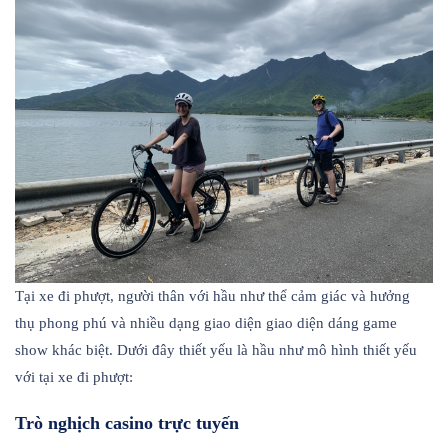
Tại xe đi phượt, người thân với hầu như thể cảm giác và hưởng
thụ phong phú và nhiều dạng giao diện giao diện dáng game
show khác biệt. Dưới đây thiết yếu là hầu như mô hình thiết yếu
với tại xe đi phượt:
Trò nghịch casino trực tuyến