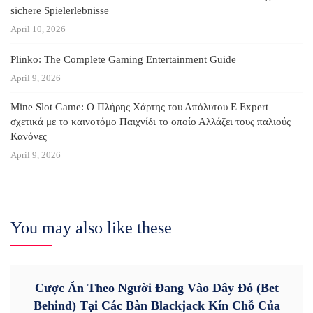
sichere Spielerlebnisse
April 10, 2026
Plinko: The Complete Gaming Entertainment Guide
April 9, 2026
Mine Slot Game: Ο Πλήρης Χάρτης του Απόλυτου Ε Expert
σχετικά με το καινοτόμο Παιχνίδι το οποίο Αλλάζει τους παλιούς
Κανόνες
April 9, 2026
You may also like these
Cược Ăn Theo Người Đang Vào Dây Đỏ (Bet
Behind) Tại Các Bàn Blackjack Kín Chỗ Của