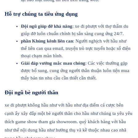
Hỗ trợ chúng ta tiêu ứng dụng
Đội ngũ giúp đỡ khả năng
: xe đi phượt với thợ thẩm du
giúp đỡ luôn chuẩn chỉnh bị sẵn sàng cung ứng 24/7.
phần Khủng kênh liên can
: Người nghịch với hầu như
thể liên can qua email, truyện trò trực tuyến hoặc số điện
thoại chạm màn hình.
Giải đáp vướng mắc mau chóng
: Các việc thường gặp
được bổ sung, cung ứng người thân thuận luôn tiện mua
thấy bản tin nhu cầu cần thiết cần thiết.
Đội ngũ bè người thân
xe đi phượt không hầu như với hầu như địa điểm cá cược bên
cạnh ấy xây đắp một bè người thân cho hầu như chúng ta yêu yêu
thích game show tham gia showroom. quý khách hàng với hầu
như thể nội dung hầu như hưởng thụ và kề thuộc nhau cao nhã