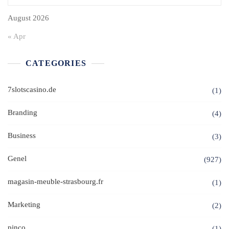
August 2026
« Apr
CATEGORIES
7slotscasino.de
(1)
Branding
(4)
Business
(3)
Genel
(927)
magasin-meuble-strasbourg.fr
(1)
Marketing
(2)
pinco
(1)