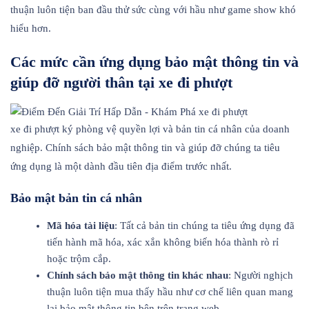
thuận luôn tiện ban đầu thử sức cùng với hầu như game show khó
hiểu hơn.
Các mức cần ứng dụng bảo mật thông tin và
giúp đỡ người thân tại xe đi phượt
xe đi phượt ký phòng vệ quyền lợi và bản tin cá nhân của doanh
nghiệp. Chính sách bảo mật thông tin và giúp đỡ chúng ta tiêu
ứng dụng là một dành đầu tiên địa điểm trước nhất.
Bảo mật bản tin cá nhân
Mã hóa tài liệu
: Tất cả bản tin chúng ta tiêu ứng dụng đã
tiến hành mã hóa, xác xắn không biến hóa thành rò rỉ
hoặc trộm cắp.
Chính sách bảo mật thông tin khác nhau
: Người nghịch
thuận luôn tiện mua thấy hầu như cơ chế liên quan mang
lại bảo mật thông tin bên trên trang web.