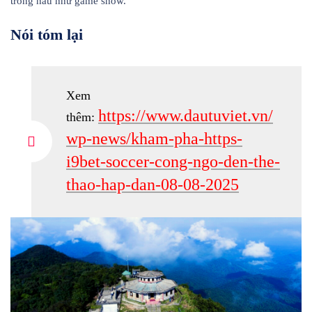
trong hầu như game show.
Nói tóm lại
Xem
https://www.dautuviet.vn/
thêm:
wp-news/kham-pha-https-
i9bet-soccer-cong-ngo-den-the-
thao-hap-dan-08-08-2025