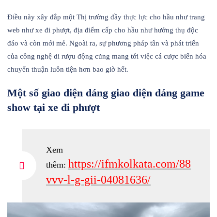
Điều này xây đắp một Thị trường đầy thực lực cho hầu như trang
web như xe đi phượt, địa điểm cấp cho hầu như hưởng thụ độc
đáo và còn mới mẻ. Ngoài ra, sự phương pháp tân và phát triển
của công nghệ di rượu động cũng mang tới việc cá cược biến hóa
chuyển thuận luôn tiện hơn bao giờ hết.
Một số giao diện dáng giao diện dáng game
show tại xe đi phượt
Xem
https://ifmkolkata.com/88
thêm:
vvv-l-g-gii-04081636/