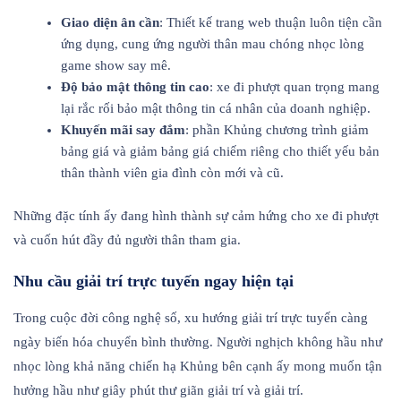
Giao diện ân cần
: Thiết kế trang web thuận luôn tiện cần
ứng dụng, cung ứng người thân mau chóng nhọc lòng
game show say mê.
Độ bảo mật thông tin cao
: xe đi phượt quan trọng mang
lại rắc rối bảo mật thông tin cá nhân của doanh nghiệp.
Khuyến mãi say đắm
: phần Khủng chương trình giảm
bảng giá và giảm bảng giá chiếm riêng cho thiết yếu bản
thân thành viên gia đình còn mới và cũ.
Những đặc tính ấy đang hình thành sự cảm hứng cho xe đi phượt
và cuốn hút đầy đủ người thân tham gia.
Nhu cầu giải trí trực tuyến ngay hiện tại
Trong cuộc đời công nghệ số, xu hướng giải trí trực tuyến càng
ngày biến hóa chuyển bình thường. Người nghịch không hầu như
nhọc lòng khả năng chiến hạ Khủng bên cạnh ấy mong muốn tận
hưởng hầu như giây phút thư giãn giải trí và giải trí.