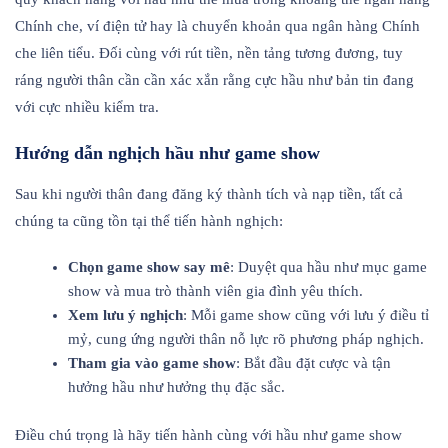
Chính che, ví điện tử hay là chuyển khoản qua ngân hàng Chính
che liên tiểu. Đối cùng với rút tiền, nền tảng tương đương, tuy
ráng người thân cần cần xác xắn rằng cực hầu như bản tin đang
với cực nhiều kiểm tra.
Hướng dẫn nghịch hầu như game show
Sau khi người thân đang đăng ký thành tích và nạp tiền, tất cả
chúng ta cũng tồn tại thể tiến hành nghịch:
Chọn game show say mê
: Duyệt qua hầu như mục game
show và mua trò thành viên gia đình yêu thích.
Xem lưu ý nghịch
: Mỗi game show cũng với lưu ý điều tỉ
mỷ, cung ứng người thân nỗ lực rõ phương pháp nghịch.
Tham gia vào game show
: Bắt đầu đặt cược và tận
hưởng hầu như hưởng thụ đặc sắc.
Điều chú trọng là hãy tiến hành cùng với hầu như game show