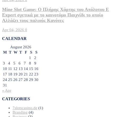
Mine Slot Game: Ο Πλήρης Χάρτης του Απόλυτου Ε
Expert σχετικά με το καινοτόμο Παιχνίδι το οποίο
Αλλάζει τους παλιούς Κανόνες
Apr 04, 2026
0
CALENDAR
August 2026
M
T
W
T
F
S
S
1
2
3
4
5
6
7
8
9
10
11
12
13
14
15
16
17
18
19
20
21
22
23
24
25
26
27
28
29
30
31
« Apr
CATEGORIES
7slotscasino.de
(1)
Branding
(4)
Business
(3)