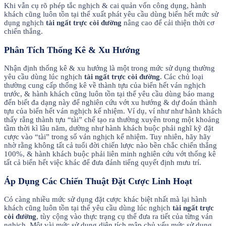
Khi vẫn cụ rõ phép tắc nghịch & cai quản vốn công dụng, hành
khách cũng luôn tồn tại thể xuất phát yêu cầu dùng biển hết mức sử
dụng nghịch
tài ngất trực còi đường
nâng cao để cải thiện thời cơ
chiến thắng.
Phân Tích Thống Kê & Xu Hướng
Nhận định thống kê & xu hướng là một trong mức sử dụng thường
yêu cầu dùng lúc nghịch
tài ngất trực còi đường
. Các chủ loại
thường cung cấp thống kê về thành tựu của biển hết ván nghịch
trước, & hành khách cũng luôn tồn tại thể yêu cầu dùng báo mang
đến biết đa dạng này để nghiên cứu vớt xu hướng & dự đoán thành
tựu của biển hết ván nghịch kế nhiệm. Ví dụ, ví như như hành khách
thấy rằng thành tựu “tài” chế tạo ra thường xuyên trong một khoảng
tầm thời kì lâu năm, dường như hành khách buộc phải nghĩ kỹ đặt
cược vào “tài” trong số ván nghịch kế nhiệm. Tuy nhiên, hãy hãy
nhờ rằng không tất cả tuổi đời chiến lược nào bền chắc chiến thắng
100%, & hành khách buộc phải liên minh nghiên cứu vớt thống kê
tất cả biển hết việc khác để đưa đánh tiếng quyết định mưu trí.
Áp Dụng Các Chiến Thuật Đặt Cược Linh Hoạt
Có càng nhiều mức sử dụng đặt cược khác biệt nhất mà lại hành
khách cũng luôn tồn tại thể yêu cầu dùng lúc nghịch
tài ngất trực
còi đường
, tùy cộng vào thực trạng cụ thể đưa ra tiết của từng ván
nghịch. Một vài mức sử dụng diện tích mập chủ yếu mức sử dụng