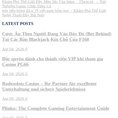
Post
Khám Phá Thế Giới Đầy Màu Sắc Của https__33win.id_ – Trải
Nghiệm Game Chưa Từng Có
navigation
trực tiếp bóng đá u 19 việt nam hôm nay – Khám Phá Thế Giới
Nghệ Thuật Đầy Bất Ngờ
LATEST POSTS
Cược Ăn Theo Người Đang Vào Dây Đỏ (Bet Behind)
Tại Các Bàn Blackjack Kín Chỗ Của F168
Apr 04, 2026
0
Đặc quyền dành cho thành viên VIP khi tham gia
Casino PG66
Apr 04, 2026
0
Rodeoslots Casino – Ihr Partner für exzellente
Unterhaltung und sichere Spielerlebnisse
Apr 04, 2026
0
Plinko: The Complete Gaming Entertainment Guide
Apr 04, 2026
0