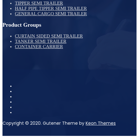
TIPPER SEMI TRAILER
HALF PIPE TIPPER SEMI TRAILER
GENERAL CARGO SEMI TRAILER
Product Groups
CURTAIN SIDED SEMI TRAILER
TANKER SEMI TRAILER
CONTAINER CARRIER
Copyright © 2020. Gutener Theme by
Keon Themes