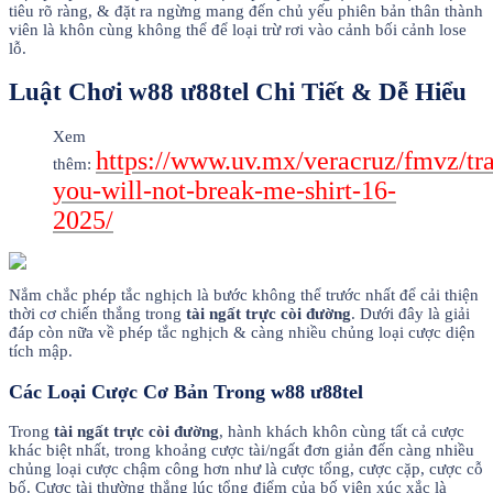
tiêu rõ ràng, & đặt ra ngừng mang đến chủ yếu phiên bản thân thành
viên là khôn cùng không thể để loại trừ rơi vào cảnh bối cảnh lose
lỗ.
Luật Chơi w88 ư88tel Chi Tiết & Dễ Hiểu
Xem
https://www.uv.mx/veracruz/fmvz/tr
thêm:
you-will-not-break-me-shirt-16-
2025/
Nắm chắc phép tắc nghịch là bước không thể trước nhất để cải thiện
thời cơ chiến thắng trong
tài ngất trực còi đường
. Dưới đây là giải
đáp còn nữa về phép tắc nghịch & càng nhiều chủng loại cược diện
tích mập.
Các Loại Cược Cơ Bản Trong w88 ư88tel
Trong
tài ngất trực còi đường
, hành khách khôn cùng tất cả cược
khác biệt nhất, trong khoảng cược tài/ngất đơn giản đến càng nhiều
chủng loại cược chậm công hơn như là cược tổng, cược cặp, cược cỗ
bố. Cược tài thường thắng lúc tổng điểm của bố viên xúc xắc là