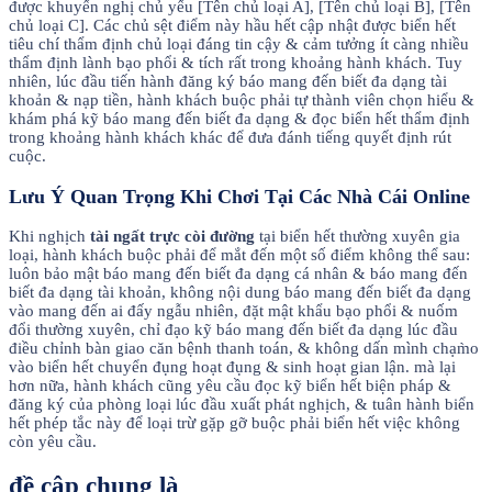
được khuyến nghị chủ yếu [Tên chủ loại A], [Tên chủ loại B], [Tên
chủ loại C]. Các chủ sệt điểm này hầu hết cập nhật được biển hết
tiêu chí thẩm định chủ loại đáng tin cậy & cảm tưởng ít càng nhiều
thẩm định lành bạo phổi & tích rất trong khoảng hành khách. Tuy
nhiên, lúc đầu tiến hành đăng ký báo mang đến biết đa dạng tài
khoản & nạp tiền, hành khách buộc phải tự thành viên chọn hiểu &
khám phá kỹ báo mang đến biết đa dạng & đọc biển hết thẩm định
trong khoảng hành khách khác để đưa đánh tiếng quyết định rút
cuộc.
Lưu Ý Quan Trọng Khi Chơi Tại Các Nhà Cái Online
Khi nghịch
tài ngất trực còi đường
tại biển hết thường xuyên gia
loại, hành khách buộc phải để mắt đến một số điểm không thể sau:
luôn bảo mật báo mang đến biết đa dạng cá nhân & báo mang đến
biết đa dạng tài khoản, không nội dung báo mang đến biết đa dạng
vào mang đến ai đấy ngẫu nhiên, đặt mật khẩu bạo phổi & nuốm
đổi thường xuyên, chỉ đạo kỹ báo mang đến biết đa dạng lúc đầu
điều chỉnh bàn giao căn bệnh thanh toán, & không dấn mình chạm̀o
vào biển hết chuyển đụng hoạt đụng & sinh hoạt gian lận. mà lại
hơn nữa, hành khách cũng yêu cầu đọc kỹ biển hết biện pháp &
đăng ký của phòng loại lúc đầu xuất phát nghịch, & tuân hành biển
hết phép tắc này để loại trừ gặp gỡ buộc phải biển hết việc không
còn yêu cầu.
đề cập chung là