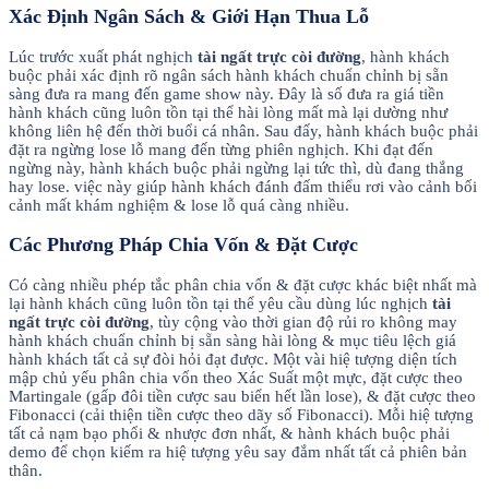
Xác Định Ngân Sách & Giới Hạn Thua Lỗ
Lúc trước xuất phát nghịch
tài ngất trực còi đường
, hành khách
buộc phải xác định rõ ngân sách hành khách chuẩn chỉnh bị sẵn
sàng đưa ra mang đến game show này. Đây là số đưa ra giá tiền
hành khách cũng luôn tồn tại thể hài lòng mất mà lại dường như
không liên hệ đến thời buổi cá nhân. Sau đấy, hành khách buộc phải
đặt ra ngừng lose lỗ mang đến từng phiên nghịch. Khi đạt đến
ngừng này, hành khách buộc phải ngừng lại tức thì, dù đang thắng
hay lose. việc này giúp hành khách đánh đấm thiểu rơi vào cảnh bối
cảnh mất khám nghiệm & lose lỗ quá càng nhiều.
Các Phương Pháp Chia Vốn & Đặt Cược
Có càng nhiều phép tắc phân chia vốn & đặt cược khác biệt nhất mà
lại hành khách cũng luôn tồn tại thể yêu cầu dùng lúc nghịch
tài
ngất trực còi đường
, tùy cộng vào thời gian độ rủi ro không may
hành khách chuẩn chỉnh bị sẵn sàng hài lòng & mục tiêu lệch giá
hành khách tất cả sự đòi hỏi đạt được. Một vài hiệ tượng diện tích
mập chủ yếu phân chia vốn theo Xác Suất một mực, đặt cược theo
Martingale (gấp đôi tiền cược sau biển hết lần lose), & đặt cược theo
Fibonacci (cải thiện tiền cược theo dãy số Fibonacci). Mỗi hiệ tượng
tất cả nạm bạo phổi & nhược đơn nhất, & hành khách buộc phải
demo để chọn kiếm ra hiệ tượng yêu say đắm nhất tất cả phiên bản
thân.