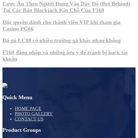
Cược Ăn Theo Người Đang Vào Dây Đỏ (Bet Behind)
Tại Các Bàn Blackjack Kín Chỗ Của F168
Đặc quyền dành cho thành viên VIP khi tham gia
Casino PG66
Đá gà LC88 có nhiều trường gà khác nhau không
F168 đăng nhập và những lưu ý để tránh bị hack tài
khoản
Quick Menu
HOME PAGE
PHOTO GALLERY
CONTACT US
Product Groups