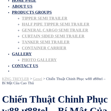
HOME PAGE
ABOUT US
PRODUCTS GROUPS
TIPPER SEMI TRAILER
HALF PIPE TIPPER SEMI TRAILER
GENERAL CARGO SEMI TRAILER
CURTAIN SIDED SEMI TRAILER
TANKER SEMI TRAILER
CONTAINER CARRIER
GALLERY
PHOTO GALLERY
CONTACT US
KİNG TREYLER
>
Genel
>
Chiến Thuật Chinh Phục w88 ư88tel –
Bí Mật Của Cao Thủ
Chiến Thuật Chinh Phục
w88 ư88tel – Bí Mật Của