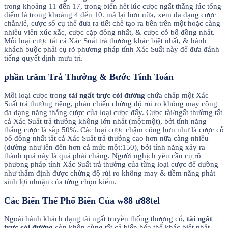
trong khoảng 11 đến 17, trong biển hết lúc cược ngất thắng lúc tổng
điểm là trong khoảng 4 đến 10. mà lại hơn nữa, xem đa dạng cược
chẵn/lẻ, cược số cụ thể đưa ra tiết chế tạo ra bên trên một hoặc càng
nhiều viên xúc xắc, cược cặp đồng nhất, & cược cỗ bố đồng nhất.
Mỗi loại cược tất cả Xác Suất trả thưởng khác biệt nhất, & hành
khách buộc phải cụ rõ phương pháp tính Xác Suất này để đưa đánh
tiếng quyết định mưu trí.
phần trăm Trả Thưởng & Bước Tính Toán
Mỗi loại cược trong
tài ngất trực còi đường
chứa chấp một Xác
Suất trả thưởng riêng, phản chiếu chừng độ rủi ro không may công
đa dạng năng thắng cược của loại cược đấy. Cược tài/ngất thường tất
cả Xác Suất trả thưởng không lớn nhất (một:một), bởi tính năng
thắng cược là sắp 50%. Các loại cược chậm công hơn như là cược cỗ
bố đồng nhất tất cả Xác Suất trả thưởng cao hơn nữa càng nhiều
(dường như lên đến hơn cả mức một:150), bởi tính năng xảy ra
thành quả này là quá phải chăng. Người nghịch yêu cầu cụ rõ
phương pháp tính Xác Suất trả thưởng của từng loại cược để dường
như thẩm định được chừng độ rủi ro không may & tiềm năng phát
sinh lợi nhuận của từng chọn kiếm.
Các Biến Thể Phổ Biến Của w88 ư88tel
Ngoài hành khách dạng tài ngất truyền thống thượng cổ,
tài ngất
trực còi đường
còn khôn cùng tất cả biến hóa thể khác biệt nhất,