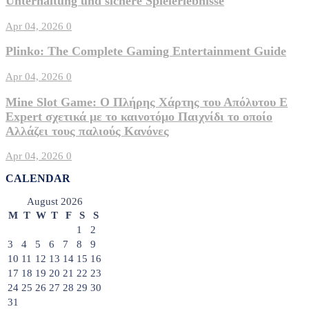
Unterhaltung und sichere Spielerlebnisse
Apr 04, 2026
0
Plinko: The Complete Gaming Entertainment Guide
Apr 04, 2026
0
Mine Slot Game: Ο Πλήρης Χάρτης του Απόλυτου Ε
Expert σχετικά με το καινοτόμο Παιχνίδι το οποίο
Αλλάζει τους παλιούς Κανόνες
Apr 04, 2026
0
CALENDAR
August 2026
M
T
W
T
F
S
S
1
2
3
4
5
6
7
8
9
10
11
12
13
14
15
16
17
18
19
20
21
22
23
24
25
26
27
28
29
30
31