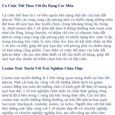
Cá Cược Thể Thao Với Đa Dạng Các Môn
Cá cược thể thao là 1 vẻ bên ngoài bên hàng nhà lực của bán đất
tphcm. Nhà cái cung cung cấp phong phú và nhiều dạng những môn
thể thao để quý bạn đọc tuyển chọn, trong khoảng bóng đá, bóng
rổ, đánh tennis đến 1 số môn thể thao ít thông thường hơn hoàn toàn
như cầu lông, bóng chuyền, và thậm chí còn cả eSports. bán đất
tphcm cũng cung cung cấp phong phú và nhiều dạng kèo cược tỉ dụ,
trong khoảng kèo châu Á, kèo châu Âu, kèo tài bất tỉnh nhân sự đến
1 số kèo cá biệt, giúp đỡ quý bạn đọc với phong phú và nhiều dạng
và khả năng cống phẩm. Giao diện cá cược thể thao của bán đất
tphcm được cấu tạo nên thân thiết và dễ cần thiết sử dụng, giúp đỡ
quý bạn đọc thuận lợi kiếm chọn bản tin và đặt cược.
Casino Trực Tuyến Với Trải Nghiệm Chân Thực
Casino trực tuyến đường là 1 bên hàng quan trọng thiếu tại bán đất
tphcm. Nhà cái hợp tác cùng với rất những bệnh dịch vụ game
casino đứng top toàn thị trường cầm cố kỉnh giới để đưa về mang lại
quý bạn đọc 1 số trải nghiệm chân thực và chân thực giống cũng
như là đã ở bên trong 1 sòng bài bác trong thực tiễn. Các trò đùa
casino trực tuyến đường thông thường tại bán đất tphcm bao quát
baccarat, blackjack, roulette, poker, và sicbo. Người đùa với thể hẳn
liên tưởng trực tiếp cùng với 1 số dealer đẹp đẽ và chuyên nghiệp
nghiệp và chuyên nghiệp nghiệp hóa, tạo nên sáng tạo nên cảm