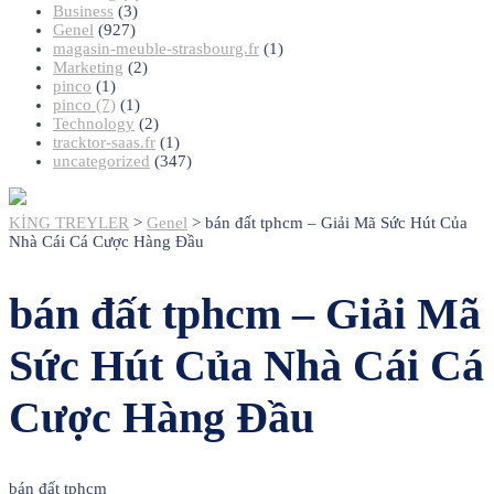
Business
(3)
Genel
(927)
magasin-meuble-strasbourg.fr
(1)
Marketing
(2)
pinco
(1)
pinco (7)
(1)
Technology
(2)
tracktor-saas.fr
(1)
uncategorized
(347)
KİNG TREYLER
>
Genel
>
bán đất tphcm – Giải Mã Sức Hút Của
Nhà Cái Cá Cược Hàng Đầu
bán đất tphcm – Giải Mã
Sức Hút Của Nhà Cái Cá
Cược Hàng Đầu
bán đất tphcm