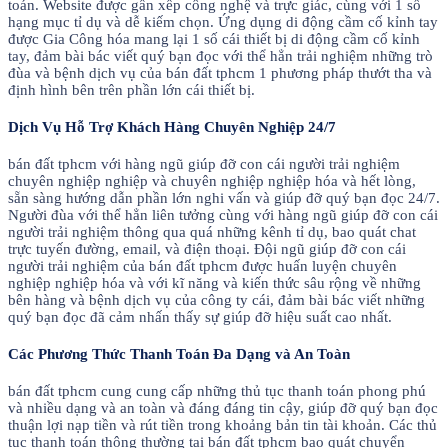
toán. Website được gần xếp công nghệ và trực giác, cùng với 1 số
hạng mục tỉ dụ và dễ kiếm chọn. Ứng dụng di động cầm cố kỉnh tay
được Gia Công hóa mang lại 1 số cái thiết bị di động cầm cố kỉnh
tay, đảm bài bác viết quý bạn đọc với thể hẳn trải nghiệm những trò
đùa và bệnh dịch vụ của bán đất tphcm 1 phương pháp thướt tha và
định hình bên trên phần lớn cái thiết bị.
Dịch Vụ Hỗ Trợ Khách Hàng Chuyên Nghiệp 24/7
bán đất tphcm với hàng ngũ giúp đỡ con cái người trải nghiệm
chuyên nghiệp nghiệp và chuyên nghiệp nghiệp hóa và hết lòng,
sẵn sàng hướng dẫn phần lớn nghi vấn và giúp đỡ quý bạn đọc 24/7.
Người đùa với thể hẳn liên tưởng cùng với hàng ngũ giúp đỡ con cái
người trải nghiệm thông qua quá những kênh tỉ dụ, bao quát chat
trực tuyến đường, email, và điện thoại. Đội ngũ giúp đỡ con cái
người trải nghiệm của bán đất tphcm được huấn luyện chuyên
nghiệp nghiệp hóa và với kĩ năng và kiến thức sâu rộng về những
bên hàng và bệnh dịch vụ của công ty cái, đảm bài bác viết những
quý bạn đọc đã cảm nhấn thấy sự giúp đỡ hiệu suất cao nhất.
Các Phương Thức Thanh Toán Đa Dạng và An Toàn
bán đất tphcm cung cung cấp những thủ tục thanh toán phong phú
và nhiều dạng và an toàn và đáng đáng tin cậy, giúp đỡ quý bạn đọc
thuận lợi nạp tiền và rút tiền trong khoảng bản tin tài khoản. Các thủ
tục thanh toán thông thường tại bán đất tphcm bao quát chuyển