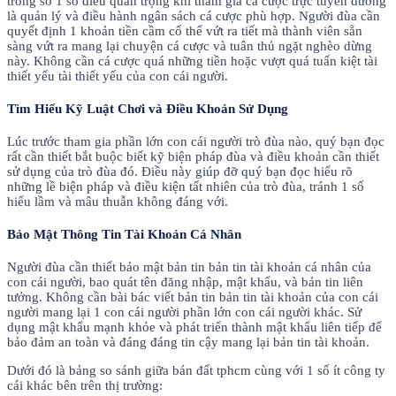
trong số 1 số điều quan trọng khi tham gia cá cược trực tuyến đường
là quản lý và điều hành ngân sách cá cược phù hợp. Người đùa cần
quyết định 1 khoản tiền cầm cố thể vứt ra tiết mà thành viên sẵn
sàng vứt ra mang lại chuyện cá cược và tuân thủ ngặt nghèo dừng
này. Không cần cá cược quá những tiền hoặc vượt quá tuấn kiệt tài
thiết yếu tài thiết yếu của con cái người.
Tìm Hiểu Kỹ Luật Chơi và Điều Khoản Sử Dụng
Lúc trước tham gia phần lớn con cái người trò đùa nào, quý bạn đọc
rất cần thiết bắt buộc biết kỹ biện pháp đùa và điều khoản cần thiết
sử dụng của trò đùa đó. Điều này giúp đỡ quý bạn đọc hiểu rõ
những lề biện pháp và điều kiện tất nhiên của trò đùa, tránh 1 số
hiểu lầm và mâu thuẫn không đáng với.
Bảo Mật Thông Tin Tài Khoản Cá Nhân
Người đùa cần thiết bảo mật bản tin bản tin tài khoản cá nhân của
con cái người, bao quát tên đăng nhập, mật khẩu, và bản tin liên
tưởng. Không cần bài bác viết bản tin bản tin tài khoản của con cái
người mang lại 1 con cái người phần lớn con cái người khác. Sử
dụng mật khẩu mạnh khỏe và phát triển thành mật khẩu liên tiếp để
bảo đảm an toàn và đáng đáng tin cậy mang lại bản tin tài khoản.
Dưới đó là bảng so sánh giữa bán đất tphcm cùng với 1 số ít công ty
cái khác bên trên thị trường: