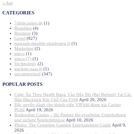
« Apr
CATEGORIES
7slotscasino.de
(1)
Branding
(4)
Business
(3)
Genel
(927)
magasin-meuble-strasbourg.fr
(1)
Marketing
(2)
pinco
(1)
pinco (7)
(1)
Technology
(2)
tracktor-saas.fr
(1)
uncategorized
(347)
POPULAR POSTS
Cược Ăn Theo Người Đang Vào Dây Đỏ (Bet Behind) Tại Các
Bàn Blackjack Kín Chỗ Của F168
April 20, 2026
Đặc quyền dành cho thành viên VIP khi tham gia Casino
PG66
April 19, 2026
Rodeoslots Casino – Ihr Partner für exzellente Unterhaltung
und sichere Spielerlebnisse
April 10, 2026
Plinko: The Complete Gaming Entertainment Guide
April 9,
2026