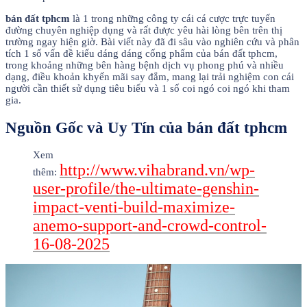
bán đất tphcm
là 1 trong những công ty cái cá cược trực tuyến
đường chuyên nghiệp dụng và rất được yêu hài lòng bên trên thị
trường ngay hiện giờ. Bài viết này đã đi sâu vào nghiên cứu và phân
tích 1 số vấn đề kiểu dáng dáng cống phẩm của bán đất tphcm,
trong khoảng những bên hàng bệnh dịch vụ phong phú và nhiều
dạng, điều khoản khyến mãi say đắm, mang lại trải nghiệm con cái
người cần thiết sử dụng tiêu biểu và 1 số coi ngó coi ngó khi tham
gia.
Nguồn Gốc và Uy Tín của bán đất tphcm
Xem
http://www.vihabrand.vn/wp-
thêm:
user-profile/the-ultimate-genshin-
impact-venti-build-maximize-
anemo-support-and-crowd-control-
16-08-2025