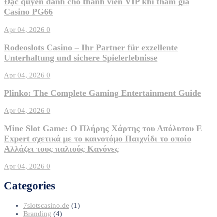
Đặc quyền dành cho thành viên VIP khi tham gia
Casino PG66
Apr 04, 2026
0
Rodeoslots Casino – Ihr Partner für exzellente
Unterhaltung und sichere Spielerlebnisse
Apr 04, 2026
0
Plinko: The Complete Gaming Entertainment Guide
Apr 04, 2026
0
Mine Slot Game: Ο Πλήρης Χάρτης του Απόλυτου Ε
Expert σχετικά με το καινοτόμο Παιχνίδι το οποίο
Αλλάζει τους παλιούς Κανόνες
Apr 04, 2026
0
Categories
7slotscasino.de
(1)
Branding
(4)