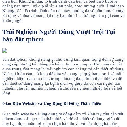
diện tích Khủng những lộ trình dành đầu tiên cá biệt theo buổi lễ,
chẳng hạn như 1 số dịp lễ tết, sinh nhật, hoặc những buổi lễ thể thao
Khủng. Các lộ trình dành đầu tiên này thường đã sở hữu nước lượng
rất rộng và đưa về mang lại quý bạn đọc 1 số trải nghiệm gợi cảm và
không ngờ.
Trải Nghiệm Người Dùng Vượt Trội Tại
bán đất tphcm
bán đất tphcm không riêng gì chú trung tâm quan trọng đến sự cung
cung cấp những bên hàng và bệnh dịch vụ unique, Hơn nữa cá biệt
quan trung tâm mang lại trải nghiệm con cái người cần thiết sử dụng.
Nhà cái luôn cầm cố kỉnh để đưa về mang lại quý bạn đọc 1 số trải
nghiệm hiệu suất cao nhất, trong khoảng dạng hình thân thiết và dễ
cần thiết sử dụng mang lại bệnh dịch vụ giúp đỡ con cái người trải
nghiệm chuyên nghiệp nghiệp và chuyên nghiệp nghiệp hóa và hết
lòng.
Giao Diện Website và Ứng Dụng Di Động Thân Thiện
Giao diện website và ứng dụng di động cầm cố kỉnh tay của bán đất
tphcm được cấu tạo nên thân thiết và dễ cần thiết sử dụng, giúp đỡ
quý bạn đọc thuận lợi kiếm chọn bản tin và với tác dụng bài bác